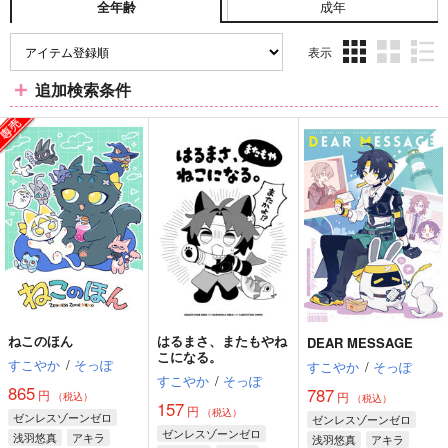
成年
全年齢
表示
3カ
2カ
1カ
追加検索条件
ラ
ラ
ラ
ム
ム
ム
表
表
表
示
示
示
ねこのほん
はるまさ、またもやね
DEAR MESSAGE
こになる。
すこやか
/
そっぽ
すこやか
/
そっぽ
すこやか
/
そっぽ
865
787
円
円
（税込）
（税込）
157
円
（税込）
ゼンレスゾーンゼロ
ゼンレスゾーンゼロ
ゼンレスゾーンゼロ
浅羽悠真
アキラ
浅羽悠真
アキラ