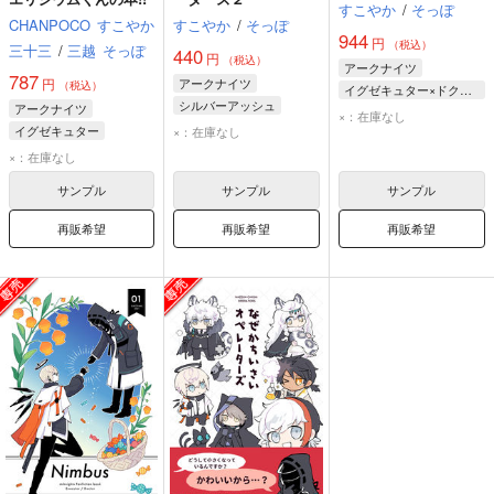
すこやか
/
そっぽ
CHANPOCO
すこやか
すこやか
/
そっぽ
944
円
（税込）
三十三
/
三越
そっぽ
440
円
（税込）
アークナイツ
787
円
アークナイツ
（税込）
イグゼキュター×ドクター
シルバーアッシュ
アークナイツ
イグゼキュター
×：在庫なし
イグゼキュター
イグゼキュター
×：在庫なし
ドクター
ソーンズ
エリジウム
×：在庫なし
サンプル
サンプル
サンプル
再販希望
再販希望
再販希望