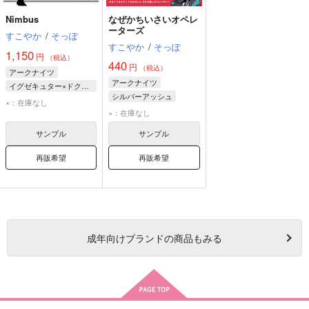
Nimbus
なぜかちいさいオペレ
ーターズ
すこやか
/
そっぽ
すこやか
/
そっぽ
1,150
円
（税込）
440
円
（税込）
アークナイツ
アークナイツ
イグゼキュター×ドクター
シルバーアッシュ
イグゼキュター
×：在庫なし
ファントム
ドクター
×：在庫なし
ドクター
ヴァーミル
サンプル
サンプル
再販希望
再販希望
成年
向けブランドの商品もみる