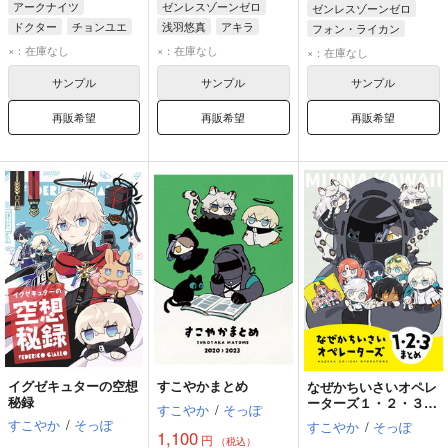
アークナイツ
ゼンレスゾーンゼロ
ゼンレスゾーンゼロ
ドクター
チョンユエ
浅羽悠真
アキラ
フォン・ライカン
ヴィルトゥオーサ
アキラ
リン
×：在庫なし
×：在庫なし
×：在庫なし
サンプル
サンプル
サンプル
再販希望
再販希望
再販希望
イグゼキュターの空想
すこやかまとめ
なぜかちいさいオペレ
秘録
ーターズ１・２・３ま
すこやか
/
そっぽ
とめ
すこやか
/
そっぽ
すこやか
/
そっぽ
1,100
円
（税込）