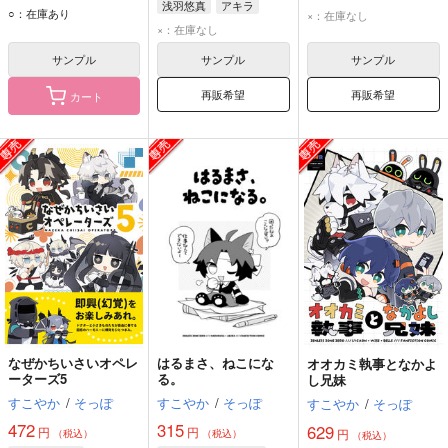
浅羽悠真
アキラ
リン
○：在庫あり
×：在庫なし
×：在庫なし
サンプル
サンプル
サンプル
再販希望
再販希望
カート
なぜかちいさいオペレ
はるまさ、ねこにな
オオカミ執事となかよ
ーターズ5
る。
し兄妹
すこやか
/
そっぽ
すこやか
/
そっぽ
すこやか
/
そっぽ
472
315
629
円
円
円
（税込）
（税込）
（税込）