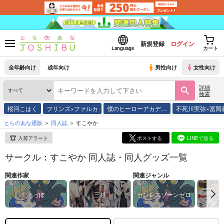
新規登録
ログイン
Language
カート
全年齢向け
成年向け
男性向け
女性向け
詳細
検索
桜河こはく
フリンズ×ファルカ
僕のヒーローアカデ…
不死川実弥×冨岡
とらのあな通販
同人誌
すこやか
入荷アラート
ポストする
LINEで送る
サークル：すこやか 同人誌・同人グッズ一覧
関連作家
関連ジャンル
そっぽ
三越
ゼンレスゾーンゼロ
アー