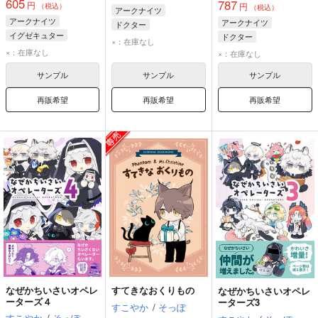
605
787
円
円
（税込）
（税込）
アークナイツ
アークナイツ
アークナイツ
ドクター
イグゼキュター
ドクター
シルバーアッシュ
×：在庫なし
ドクター
シルバーアッシュ
×：在庫なし
イグゼキュター
×：在庫なし
インサイダー
イグゼキュター
サンプル
サンプル
サンプル
再販希望
再販希望
再販希望
なぜかちいさいオペレ
すてきなおくりもの
なぜかちいさいオペレ
ーターズ４
ーターズ3
すこやか
/
そっぽ
すこやか
/
そっぽ