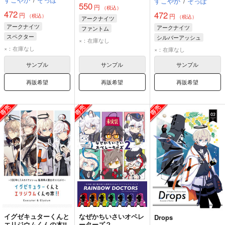
すこやか
/
そっぽ
550
円
（税込）
472
472
円
円
（税込）
（税込）
アークナイツ
アークナイツ
アークナイツ
ファントム
スペクター
シルバーアッシュ
クリスティーン
×：在庫なし
シルバーアッシュ
ファントム
ドクター
×：在庫なし
×：在庫なし
ドクター
サンプル
サンプル
サンプル
再販希望
再販希望
再販希望
イグゼキュターくんと
なぜかちいさいオペレ
Drops
エリジウムくんの本!!
ーターズ２