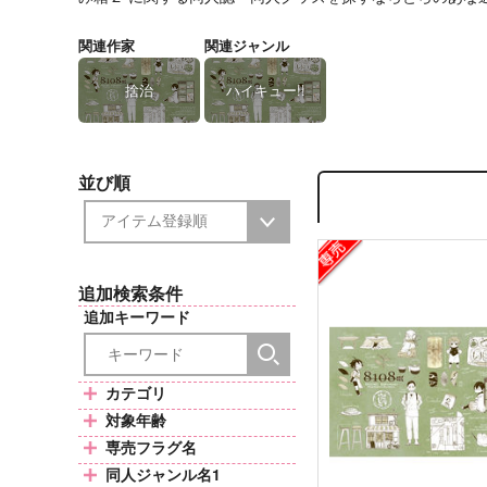
関連作家
関連ジャンル
捨治
ハイキュー!!
並び順
追加検索条件
追加キーワード
カテゴリ
対象年齢
専売フラグ名
同人ジャンル名1