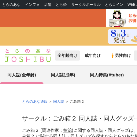
とらのあな
インフォ
店舗
とら婚
サークルポータル
とらコイン
WE
全年齢向け
成年向け
男性向け
同人誌(全年齢)
同人誌(成年)
同人特集(Vtuber)
とらのあな通販
同人誌
ごみ箱２
サークル：ごみ箱２ 同人誌・同人グッズ
ごみ箱２ (関連作家：
捨治
)に関する同人誌・同人グッズは
み箱２ に関する同人誌・同人グッズを探すならとらのあな