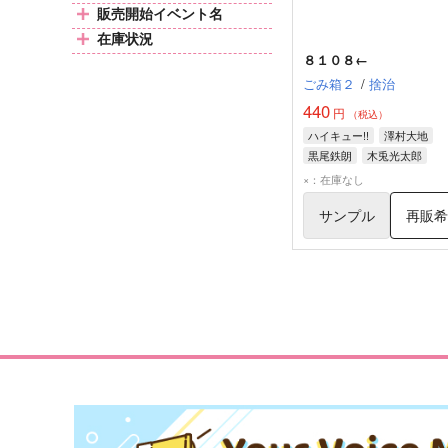
販売開始イベント名
在庫状況
８１０８←
ごみ箱２
/
捨治
440
円
（税込）
ハイキュー!!
澤村大地
黒尾鉄朗
木兎光太郎
×：在庫なし
サンプル
再販