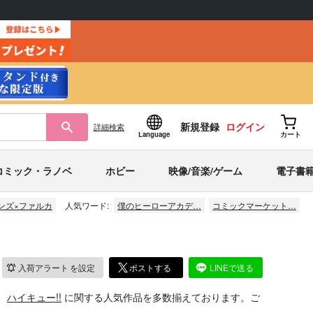
新規登録
ログイン
詳細
検索
Language
カート
コミック・ラノベ
ホビー
映像/音楽/ゲーム
電子書
ンズ×ファルカ
人気ワード:
僕のヒーローアカデ…
コミックマーケット…
入荷アラート
を設定
ポストする
LINEで送る
、
ハイキュー!!
に関する人気作品を多数揃えております。ご