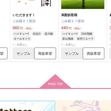
いただきます！
烏獣妖彩画
ごみ箱２
/
捨治
ごみ箱２
/
捨治
660
440
円
円
（税込）
（税込）
ハイキュー!!
北信介
及川徹
ハイキュー!!
日向翔陽
オールキャラ
影山飛雄
灰羽リエーフ
×：在庫なし
×：在庫なし
希望
サンプル
再販希望
サンプル
再販希望