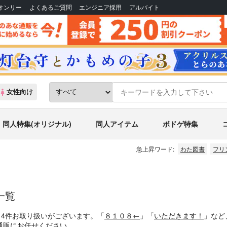
Bオンリー
よくあるご質問
エンジニア採用
アルバイト
女性向け
同人特集(オリジナル)
同人アイテム
ボドゲ特集
急上昇ワード:
わた図書
フリ
一覧
、4件お取り扱いがございます。「
８１０８←
」「
いただきます！
」など
通販にお任せください。