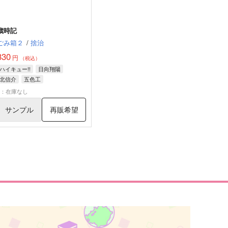
歳時記
ごみ箱２
/
捨治
330
円
（税込）
ハイキュー!!
日向翔陽
北信介
五色工
×：在庫なし
サンプル
再販希望