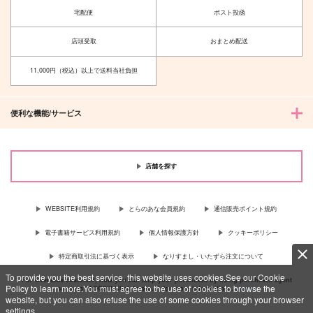
宅配便
ポスト投函
店頭受取
おまとめ配送
11,000円（税込）以上で送料当社負担
便利な機能/サービス
店舗を探す
WEBSITE利用規約
とらのあな会員規約
通信販売ポイント規約
電子書籍サービス利用規約
個人情報保護方針
クッキーポリシー
特定商取引法に基づく表示
なりすまし・いたずら注文について
To provide you the best service, this website uses cookies.See our Cookie
For Overseas customer, now you can ship your purchases by using purchases agent
Policy to learn more.You must agree to the use of cookies to browse the
services “AOCS”! Click {more…} for more information …
more
website, but you can also refuse the use of some cookies through your browser
settings.