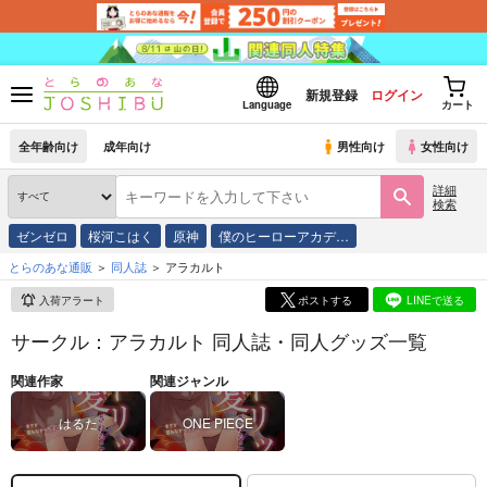
新規登録
ログイン
Language
カート
全年齢向け
成年向け
男性向け
女性向け
詳細
検索
ゼンゼロ
桜河こはく
原神
僕のヒーローアカデ…
とらのあな通販
同人誌
アラカルト
入荷アラート
ポストする
LINEで送る
サークル：アラカルト 同人誌・同人グッズ一覧
関連作家
関連ジャンル
はるた
ONE PIECE