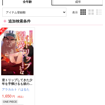
成年
全年齢
表示
3カ
2カ
1カ
追加検索条件
ラ
ラ
ラ
ム
ム
ム
表
表
表
示
示
示
逆トリップしてきた少
年を手懐けるも彼の前
で死んでしまい、その
アラカルト
/
はるた
後トリップして溺愛さ
れることになるとは
1,650
円
（税込）
ONE PIECE