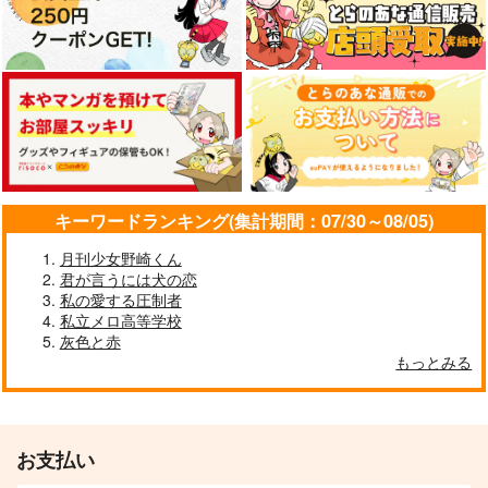
キーワードランキング(集計期間：07/30～08/05)
月刊少女野崎くん
君が言うには犬の恋
私の愛する圧制者
私立メロ高等学校
灰色と赤
もっとみる
お支払い