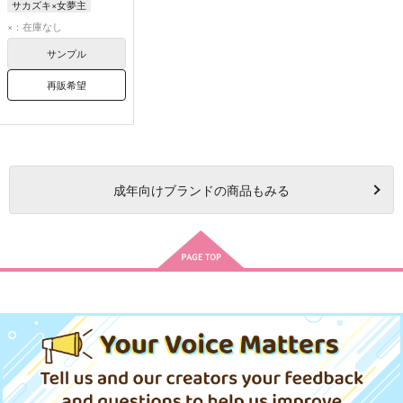
サカズキ×女夢主
サカズキ
×：在庫なし
サンプル
再販希望
成年
向けブランドの商品もみる