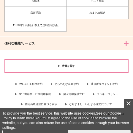
宅配便
ポスト投函
店頭受取
おまとめ配送
11,000円（税込）以上で送料当社負担
便利な機能/サービス
店舗を探す
WEBSITE利用規約
とらのあな会員規約
通信販売ポイント規約
電子書籍サービス利用規約
個人情報保護方針
クッキーポリシー
特定商取引法に基づく表示
なりすまし・いたずら注文について
To provide you the best service, this website uses cookies.See our Cookie
For Overseas customer, now you can ship your purchases by using purchases agent
Policy to learn more.You must agree to the use of cookies to browse the
services “AOCS”! Click {more…} for more information …
more
website, but you can also refuse the use of some cookies through your browser
settings.