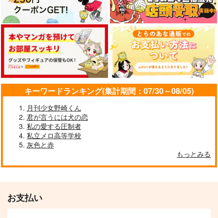
キーワードランキング(集計期間：07/30～08/05)
月刊少女野崎くん
君が言うには犬の恋
私の愛する圧制者
私立メロ高等学校
灰色と赤
もっとみる
お支払い