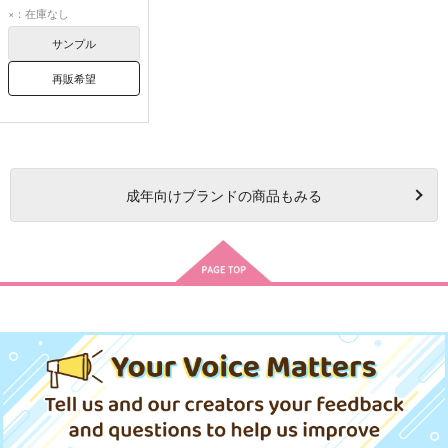
カリム・アルアジーム
×：在庫なし
ジャミル・バイパー
サンプル
再販希望
成年
向けブランドの商品もみる