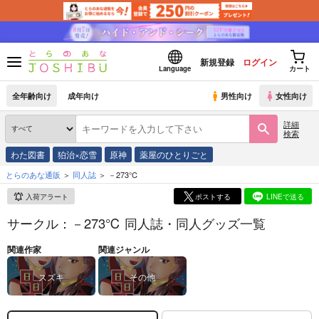
新規登録
ログイン
Language
カート
全年齢向け
成年向け
男性向け
女性向け
詳細
検索
わた図書
狛治×恋雪
原神
薬屋のひとりごと
とらのあな通販
同人誌
－273℃
入荷アラート
ポストする
LINEで送る
サークル：－273℃ 同人誌・同人グッズ一覧
関連作家
関連ジャンル
スズキ
その他