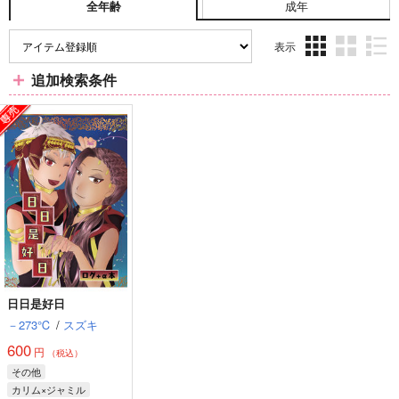
成年
全年齢
表示
3カ
2カ
1カ
追加検索条件
ラ
ラ
ラ
ム
ム
ム
表
表
表
示
示
示
日日是好日
－273℃
/
スズキ
600
円
（税込）
その他
カリム×ジャミル