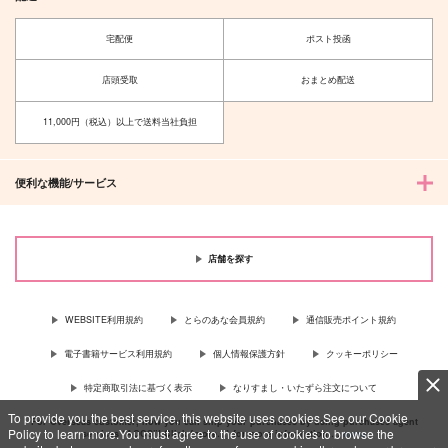
宅配便
ポスト投函
店頭受取
おまとめ配送
11,000円（税込）以上で送料当社負担
便利な機能/サービス
店舗を探す
WEBSITE利用規約
とらのあな会員規約
通信販売ポイント規約
電子書籍サービス利用規約
個人情報保護方針
クッキーポリシー
特定商取引法に基づく表示
なりすまし・いたずら注文について
To provide you the best service, this website uses cookies.See our Cookie
For Overseas customer, now you can ship your purchases by using purchases agent
Policy to learn more.You must agree to the use of cookies to browse the
services “AOCS”! Click {more…} for more information …
more