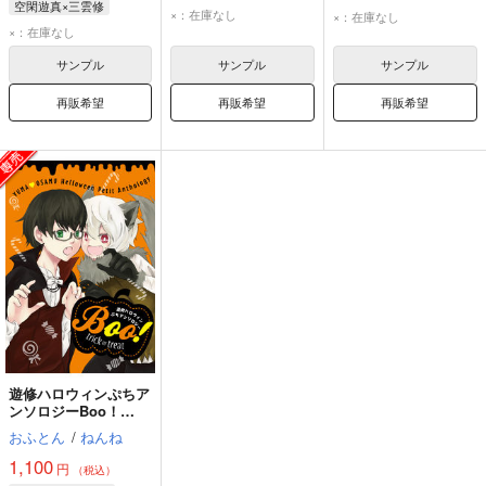
空閑遊真×三雲修
空閑遊真
三雲修
空閑遊真
三雲修
×：在庫なし
×：在庫なし
空閑遊真
三雲修
×：在庫なし
サンプル
サンプル
サンプル
再販希望
再販希望
再販希望
遊修ハロウィンぷちア
ンソロジーBoo！
Trick or Treat
おふとん
/
ねんね
1,100
円
（税込）