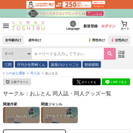
新規登録
ログイン
Language
カート
全年齢向け
成年向け
男性向け
女性向け
詳細
検索
三間
月刊少女野崎くん
薬屋のひとりごと
呪術廻戦
とらのあな通販
同人誌
おふとん
入荷アラート
ポストする
LINEで送る
サークル：おふとん 同人誌・同人グッズ一覧
関連作家
関連ジャンル
ねんね
ワールドトリガー