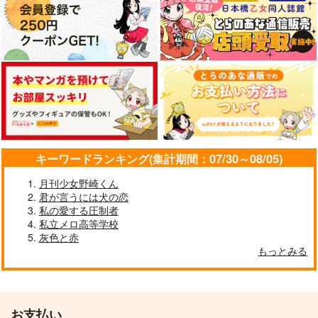
キーワードランキング(集計期間：07/30～08/05)
月刊少女野崎くん
君が言うには犬の恋
私の愛する圧制者
私立メロ高等学校
灰色と赤
もっとみる
お支払い