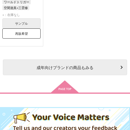
ワールドトリガー
空閑遊真×三雲修
空閑遊真
三雲修
×：在庫なし
サンプル
再販希望
成年
向けブランドの商品もみる