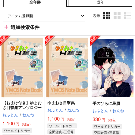
成年
全年齢
表示
3カ
2カ
1カ
追加検索条件
ラ
ラ
ラ
ム
ム
ム
表
表
表
示
示
示
【おまけ付き】ゆまお
ゆまおさ目撃集
手のひらに星屑
さ目撃集アンソロジー
おふとん
/
ねんね
おふとん
/
ねんね
おふとん
/
ねんね
1,100
330
円
円
（税込）
（税込）
1,100
円
（税込）
ワールドトリガー
ワールドトリガー
ワールドトリガー
空閑遊真×三雲修
空閑遊真×三雲修