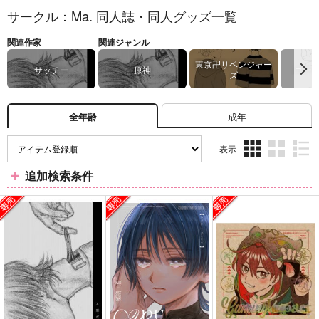
サークル：Ma. 同人誌・同人グッズ一覧
関連作家
関連ジャンル
東京卍リベンジャー
サッチー
原神
ユーリ!!
ズ
成年
全年齢
表示
3カ
2カ
1カ
追加検索条件
ラ
ラ
ラ
ム
ム
ム
表
表
表
示
示
示