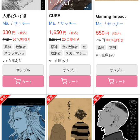
人形だいすき
CURE
Gaming Impact
Ma.
/
サッチー
Ma.
/
サッチー
Ma.
/
サッチー
330
1,650
550
円
円
円
（税込）
（税込）
（税込）
472円
30
%割引き
2,200円
25
%割引き
787円
30
%割引き
原神
放浪者
原神
空×放浪者
空
原神
嘉明
スカラマシュ
放浪者
スカラマシュ
○：在庫あり
○：在庫あり
○：在庫あり
サンプル
サンプル
サンプル
カート
カート
カート