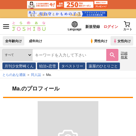
新規登録
ログイン
Language
カート
全年齢向け
成年向け
男性向け
女性向け
詳細
検索
月刊少女野崎くん
狛治×恋雪
タペストリー
薬屋のひとりごと
とらのあな通販
同人誌
Ma.
Ma.のプロフィール