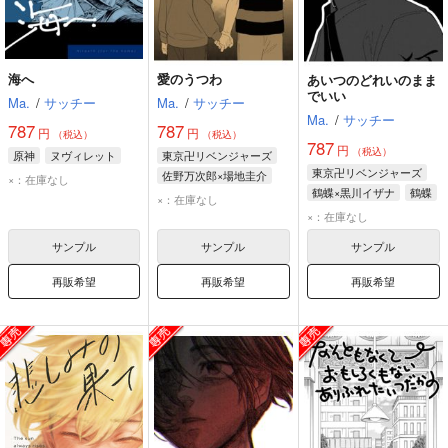
海へ
愛のうつわ
あいつのどれいのまま
でいい
Ma.
/
サッチー
Ma.
/
サッチー
Ma.
/
サッチー
787
787
円
円
（税込）
（税込）
787
円
（税込）
原神
ヌヴィレット
東京卍リベンジャーズ
東京卍リベンジャーズ
佐野万次郎×場地圭介
×：在庫なし
鶴蝶×黒川イザナ
鶴蝶
佐野万次郎
場地圭介
×：在庫なし
黒川イザナ
×：在庫なし
サンプル
サンプル
サンプル
再販希望
再販希望
再販希望