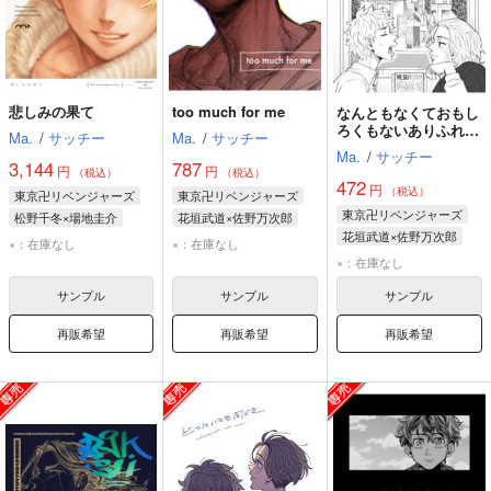
悲しみの果て
too much for me
なんともなくておもし
ろくもないありふれた
Ma.
/
サッチー
Ma.
/
サッチー
いつだかの
Ma.
/
サッチー
3,144
787
円
円
（税込）
（税込）
472
円
（税込）
東京卍リベンジャーズ
東京卍リベンジャーズ
東京卍リベンジャーズ
松野千冬×場地圭介
花垣武道×佐野万次郎
花垣武道×佐野万次郎
松野千冬
場地圭介
花垣武道
佐野万次郎
×：在庫なし
×：在庫なし
花垣武道
佐野万次郎
×：在庫なし
サンプル
サンプル
サンプル
再販希望
再販希望
再販希望