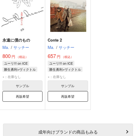
永遠に僕のもの
Conte 2
Ma.
/
サッチー
Ma.
/
サッチー
800
657
円
円
（税込）
（税込）
ユーリ!!! on ICE
ユーリ!!! on ICE
勝生勇利×ヴィクトル
勝生勇利×ヴィクトル
ヴィクトル・ニキフォロフ
勝生勇利
×：在庫なし
×：在庫なし
勝生勇利
ヴィクトル・ニキフォロフ
サンプル
サンプル
再販希望
再販希望
成年
向けブランドの商品もみる