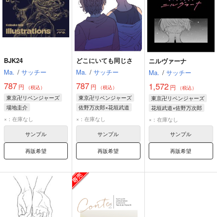
BJK24
どこにいても同じさ
ニルヴァーナ
Ma.
/
サッチー
Ma.
/
サッチー
Ma.
/
サッチー
787
787
1,572
円
円
円
（税込）
（税込）
（税込）
東京卍リベンジャーズ
東京卍リベンジャーズ
東京卍リベンジャーズ
場地圭介
佐野万次郎×花垣武道
花垣武道×佐野万次郎
花垣武道
佐野万次郎
花垣武道
佐野万次郎
×：在庫なし
×：在庫なし
×：在庫なし
サンプル
サンプル
サンプル
再販希望
再販希望
再販希望