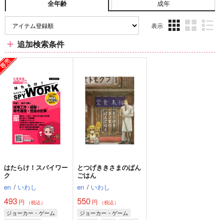
成年
全年齢
表示
3カ
2カ
1カ
追加検索条件
ラ
ラ
ラ
ム
ム
ム
表
表
表
示
示
示
はたらけ！スパイワー
とつげききさまのばん
ク
ごはん
en
/
いわし
en
/
いわし
493
550
円
円
（税込）
（税込）
ジョーカー・ゲーム
ジョーカー・ゲーム