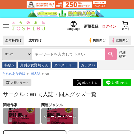
新規登録
ログイン
Language
カート
全年齢向け
成年向け
男性向け
女性向け
詳細
検索
特級α
月刊少女野崎くん
タペストリー
カラスバ
とらのあな通販
同人誌
en
入荷アラート
ポストする
LINEで送る
サークル：en 同人誌・同人グッズ一覧
関連作家
関連ジャンル
いわし
ジョーカー・ゲーム