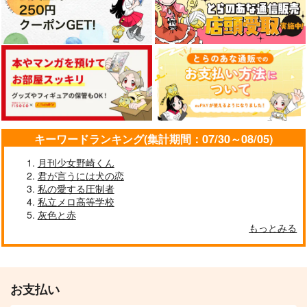
キーワードランキング(集計期間：07/30～08/05)
月刊少女野崎くん
君が言うには犬の恋
私の愛する圧制者
私立メロ高等学校
灰色と赤
もっとみる
お支払い