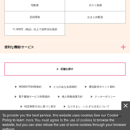
宅配便
ポスト投函
店頭受取
おまとめ配送
11,000円（税込）以上で送料当社負担
便利な機能/サービス
店舗を探す
WEBSITE利用規約
とらのあな会員規約
通信販売ポイント規約
電子書籍サービス利用規約
個人情報保護方針
クッキーポリシー
特定商取引法に基づく表示
なりすまし・いたずら注文について
To provide you the best service, this website uses cookies.See our Cookie
For Overseas customer, now you can ship your purchases by using purchases agent
Policy to learn more.You must agree to the use of cookies to browse the
services “AOCS”! Click {more…} for more information …
more
website, but you can also refuse the use of some cookies through your browser
settings.