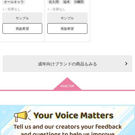
オールキャラ
佐久間
福本
D機関
オールキャラ
×：在庫なし
×：在庫なし
サンプル
サンプル
再販希望
再販希望
成年
向けブランドの商品もみる