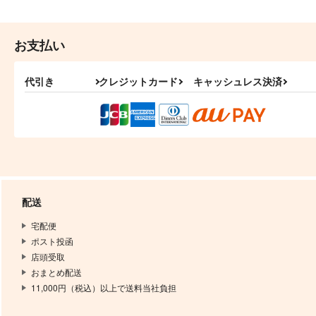
お支払い
代引き
クレジットカード
キャッシュレス決済
配送
宅配便
ポスト投函
店頭受取
おまとめ配送
11,000円（税込）以上で送料当社負担