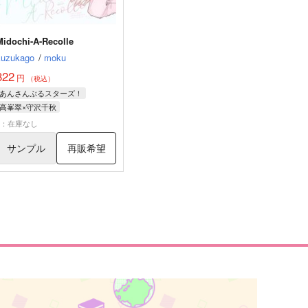
Midochi-A-Recolle
kuzukago
/
moku
822
円
（税込）
あんさんぶるスターズ！
高峯翠×守沢千秋
×：在庫なし
サンプル
再販希望