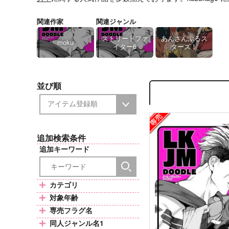
関連作家
関連ジャンル
ストリートファ
あんさんぶるス
moku
イター6
ターズ！
並び順
追加検索条件
追加キーワード
カテゴリ
対象年齢
専売フラグ名
同人ジャンル名1