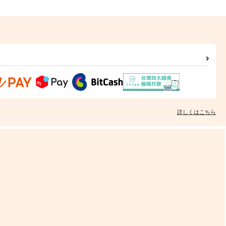
詳しくはこちら