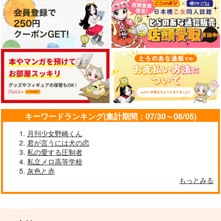
キーワードランキング(集計期間：07/30～08/05)
月刊少女野崎くん
君が言うには犬の恋
私の愛する圧制者
私立メロ高等学校
灰色と赤
もっとみる