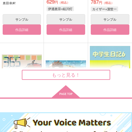
629
787
円
円
（税込）
真田幸村
（税込）
伊達政宗×結川灯
カイザー×潔世一
サンプル
サンプル
サンプル
作品詳細
作品詳細
作品詳細
もっと見る！
365がくえんさこかつ
Memoir2
中学生日記6
bihe.
Squirrel
AIR WALKS
220
825
330
円
円
円
（税込）
（税込）
（税込）
島左近×柴田勝家
徳川家康×石田三成
伊達征士×羽柴当麻