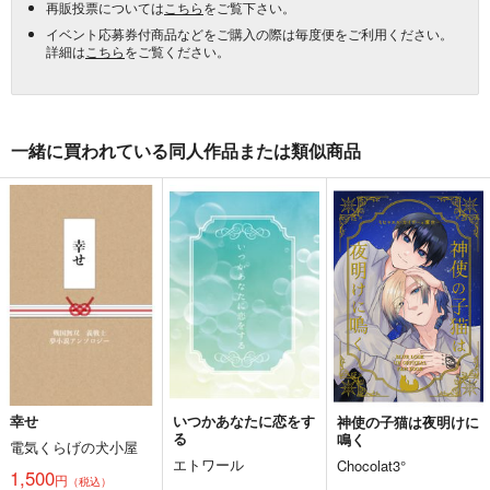
再販投票については
こちら
をご覧下さい。
イベント応募券付商品などをご購入の際は毎度便をご利用ください。
詳細は
こちら
をご覧ください。
一緒に買われている同人作品または類似商品
幸せ
いつかあなたに恋をす
神使の子猫は夜明けに
る
鳴く
電気くらげの犬小屋
エトワール
Chocolat3°
1,500
円
（税込）