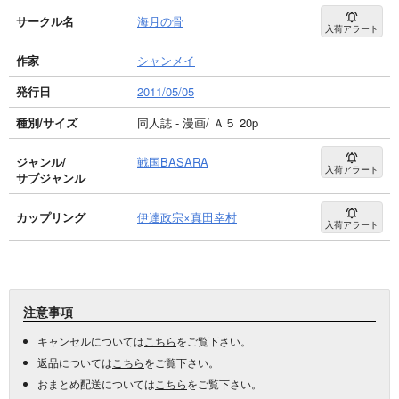
サークル名
海月の骨
入荷アラート
作家
シャンメイ
発行日
2011/05/05
種別/サイズ
同人誌 - 漫画/ Ａ５ 20p
ジャンル/
戦国BASARA
入荷アラート
サブジャンル
カップリング
伊達政宗×真田幸村
入荷アラート
注意事項
キャンセルについては
こちら
をご覧下さい。
返品については
こちら
をご覧下さい。
おまとめ配送については
こちら
をご覧下さい。