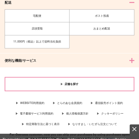
配送
宅配便
ポスト投函
店頭受取
おまとめ配送
11,000円（税込）以上で送料当社負担
便利な機能/サービス
店舗を探す
WEBSITE利用規約
とらのあな会員規約
通信販売ポイント規約
電子書籍サービス利用規約
個人情報保護方針
クッキーポリシー
特定商取引法に基づく表示
なりすまし・いたずら注文について
For Overseas customer, now you can ship your purchases by using purchases agent
services “AOCS”! Click {more…} for more information …
more