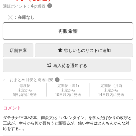
4
通販ポイント：
pt獲得
？
╳
：在庫なし
再販希望
店舗在庫
欲しいものリストに追加
再入荷を通知する
おまとめ目安と発送目安
?
毎度便
定期便（週1)
定期便（月2)
未定から
未定から
未定から
5日以内に発送
10日以内に発送
14日以内に発送
コメント
ダテサナ/三幸/佐幸。南蛮文化「バレンタイン」を学んだばかりの政宗と
三成が、幸村から何か貰おうと頑張るが、鈍い幸村はとんちんかんな対
応をする…。