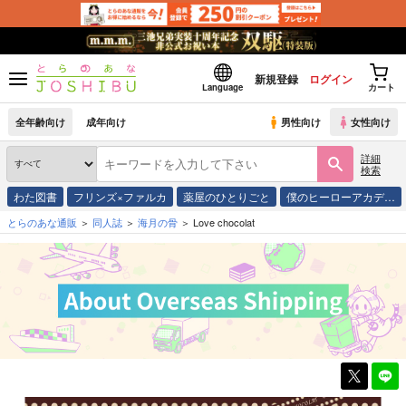
新規登録
ログイン
Language
カート
全年齢向け
成年向け
男性向け
女性向け
詳細
検索
わた図書
フリンズ×ファルカ
薬屋のひとりごと
僕のヒーローアカデ…
とらのあな通販
同人誌
海月の骨
Love chocolat