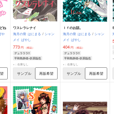
どね
ワスレラレナイ
Ｉｆのお話。
ぱや
海月の骨
はにまる
/
シャン
海月の骨
はにまる
/
シャン
メイ
ぱやし
メイ
ぱやし
773
404
円
円
（税込）
（税込）
デュラララ!!
デュラララ!!
平和島静雄×折原臨也
平和島静雄×折原臨也
折原臨也
平和島静雄
折原臨也
平和島静雄
×：在庫なし
×：在庫なし
希望
サンプル
再販希望
サンプル
再販希望