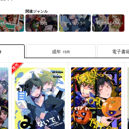
関連ジャンル
HEARTS
その他
デュラララ!!
戦国BASARA
成年
電子書
15件
件