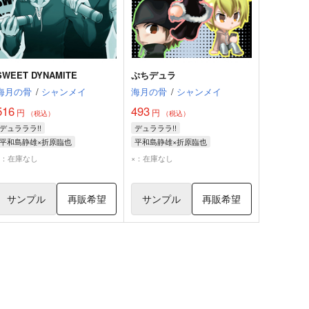
SWEET DYNAMITE
ぷちデュラ
海月の骨
/
シャンメイ
海月の骨
/
シャンメイ
516
493
円
円
（税込）
（税込）
デュラララ!!
デュラララ!!
平和島静雄×折原臨也
平和島静雄×折原臨也
折原臨也
平和島静雄
折原臨也
平和島静雄
×：在庫なし
×：在庫なし
六条千景
サンプル
再販希望
サンプル
再販希望