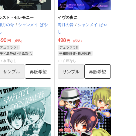
ラスト・セレモニー
イヴの夜に
海月の骨
/
シャンメイ
ぱや
海月の骨
/
シャンメイ
ぱや
し
し
490
498
円
円
（税込）
（税込）
デュラララ!!
デュラララ!!
平和島静雄×折原臨也
平和島静雄×折原臨也
折原臨也
平和島静雄
折原臨也
平和島静雄
×：在庫なし
×：在庫なし
サンプル
再販希望
サンプル
再販希望