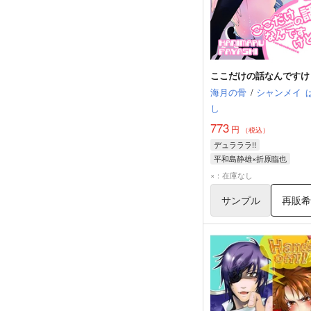
ここだけの話なんですけ
海月の骨
/
シャンメイ
し
773
円
（税込）
デュラララ!!
平和島静雄×折原臨也
折原臨也
平和島静雄
×：在庫なし
サンプル
再販