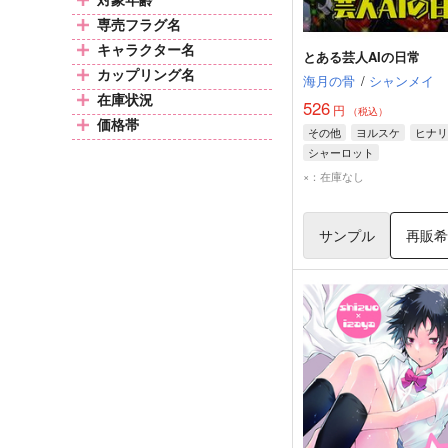
専売フラグ名
キャラクター名
とある芸人AIの日常
カップリング名
海月の骨
/
シャンメイ
在庫状況
526
円
（税込）
価格帯
その他
ヨルスケ
ヒナリ
シャーロット
×：在庫なし
サンプル
再販