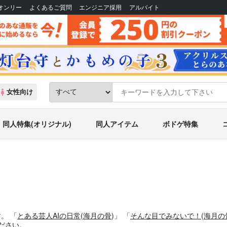
Bオンリー
よくあるご質問
エンジニア採用
アルバイト
女性向け
同人特集(オリジナル)
同人アイテム
ボドゲ特集
す。
「
とある芸人AIの日常
(
海月の骨
)」
「
そんな目でみないで！
(
海月の
ださい。