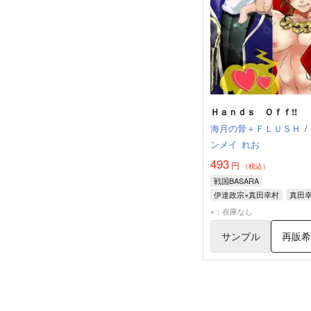
Ｈａｎｄｓ Ｏｆｆ!!
海月の骨＋ＦＬＵＳＨ
/
ンメイ
れお
493
円
（税込）
戦国BASARA
伊達政宗×真田幸村
真田
伊達政宗
×：在庫なし
サンプル
再販