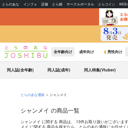
とらのあな
インフォ
店舗
とら婚
サークルポータル
とらコイン
WE
全年齢向け
成年向け
男性向け
同人誌(全年齢)
同人誌(成年)
同人特集(Vtuber)
とらのあな通販
シャンメイ
シャンメイ の商品一覧
シャンメイ
に関する
商品
は、
13
件お取り扱いがございま
メイ
に関する
商品
を探すなら、とらのあな通販にお任せく