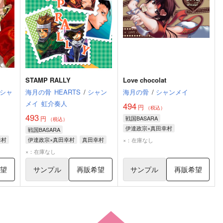
STAMP RALLY
Love chocolat
シャ
海月の骨
HEARTS
/
シャン
海月の骨
/
シャンメイ
メイ
虹介奏人
494
円
（税込）
493
円
戦国BASARA
（税込）
伊達政宗×真田幸村
戦国BASARA
幸村
伊達政宗×真田幸村
真田幸村
×：在庫なし
伊達政宗
猿飛佐助
×：在庫なし
希望
サンプル
再販希望
サンプル
再販希望