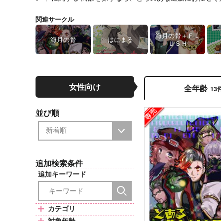
関連サークル
海月の骨＋ＦＬ
海月の骨
はにまる
ＵＳＨ
女性向け
全年齢
13
並び順
追加検索条件
追加キーワード
カテゴリ
対象年齢