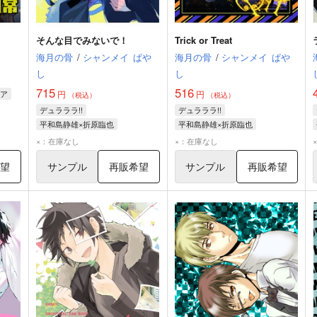
そんな目でみないで！
Trick or Treat
海月の骨
/
シャンメイ
ぱや
海月の骨
/
シャンメイ
ぱや
し
し
715
516
ア
円
円
（税込）
（税込）
デュラララ!!
デュラララ!!
平和島静雄×折原臨也
平和島静雄×折原臨也
折原臨也
平和島静雄
折原臨也
平和島静雄
×：在庫なし
×：在庫なし
岸谷新羅
岸谷新羅
希望
サンプル
再販希望
サンプル
再販希望