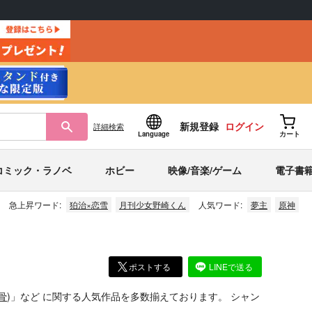
新規登録
ログイン
詳細
検索
Language
カート
コミック・ラノベ
ホビー
映像/音楽/ゲーム
電子書
急上昇ワード:
狛治×恋雪
月刊少女野崎くん
人気ワード:
夢主
原神
ポストする
LINEで送る
骨
)」
など
に関する人気作品を多数揃えております。
シャン