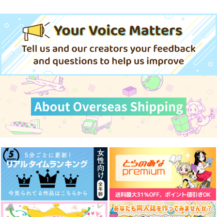
こひぶみ
握る手の熱さもその冷
ヤマハザランド
たさも
オトノハ
他人の空似
matte
787
1,100
円
円
（税込）
（税込）
770
円
（税込）
和泉守兼定×女審神者
山下次郎×硲道夫
紅井朱雀
サンプル
サンプル
サンプル
作品詳細
作品詳細
作品詳細
君とネバーエンド
あくまで魔法のせいに
日々をほどいて