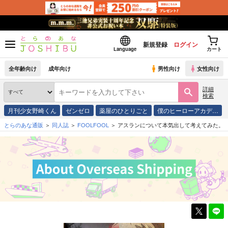
新規登録
ログイン
Language
カート
全年齢向け
成年向け
男性向け
女性向け
詳細
検索
月刊少女野崎くん
ゼンゼロ
薬屋のひとりごと
僕のヒーローアカデ…
とらのあな通販
同人誌
FOOLFOOL
アスランについて本気出して考えてみた。