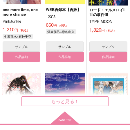
one more time, one
WEB再録本【再販】
ロード・エルメロイII
more chance
世の事件簿
123*8
PinkJunkie
TYPE-MOON
660
円
（税込）
1,210
1,320
円
円
（税込）
（税込）
爆豪勝己×緑谷出久
七海龍水×石神千空
サンプル
サンプル
サンプル
作品詳細
作品詳細
作品詳細
もっと見る！