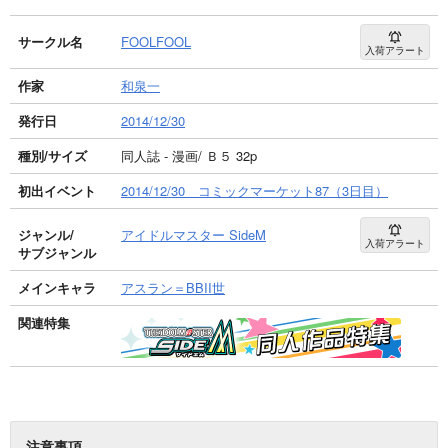
サークル名
FOOLFOOL
入荷アラート
作家
和泉一
発行日
2014/12/30
種別/サイズ
同人誌 - 漫画/ Ｂ５ 32p
初出イベント
2014/12/30 コミックマーケット87（3日目）
ジャンル/
アイドルマスター SideM
入荷アラート
サブジャンル
メインキャラ
アスラン＝BBII世
関連特集
注意事項