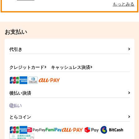
みにはな
もっとみる
787
629
円
円
（税込）
（税込）
780
円
（税込）
カイザー×潔世一
糸師冴×潔世一
糸師凛×潔世一
サンプル
サンプル
サンプル
お支払い
作品詳細
作品詳細
作品詳細
代引き
クレジットカード
キャッシュレス決済
後払い決済
とらコイン
Love Tactica
花火
斎藤一の本2
みけもり珈琲
Nonki
斎藤一の本を出すサー
クル
795
315
円
円
（税込）
（税込）