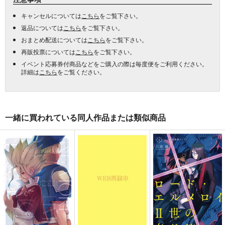
キャンセルについては
こちら
をご覧下さい。
返品については
こちら
をご覧下さい。
おまとめ配送については
こちら
をご覧下さい。
再販投票については
こちら
をご覧下さい。
イベント応募券付商品などをご購入の際は毎度便をご利用ください。
詳細は
こちら
をご覧ください。
一緒に買われている同人作品または類似商品