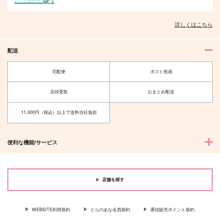
2,357
アキラ
カイザー×潔世一
円
（税込）
斎藤一
詳しくはこちら
サンプル
サンプル
サンプル
配送
作品詳細
作品詳細
作品詳細
宅配便
ポスト投函
店頭受取
おまとめ配送
11,000円（税込）以上で送料当社負担
便利な機能/サービス
店舗を探す
FGOミニアクキー(ガ
SUIT COLLECTION
ハジメまして明智先輩
ラス風)●齋藤 一●
Nonki
各駅停車 阿僧祇行
Qwerty
き
1,257
WEBSITE利用規約
とらのあな会員規約
通信販売ポイント規約
円
（税込）
550
円
（税込）
アキラ