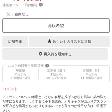
5
通販ポイント：
pt獲得
？
╳
：在庫なし
再販希望
店舗在庫
欲しいものリストに追加
再入荷を通知する
おまとめ目安と発送目安
?
毎度便
定期便（週1)
定期便（月2)
未定から
未定から
未定から
5日以内に発送
10日以内に発送
14日以内に発送
コメント
アスランについての考察というなの妄想を投げっぱなし気味に詰め込ん
だ本になります。ようするに小ネタ詰め。オリキャラが出たりアスラン
が可哀想な描写があったりもするのでそう言うのが苦手な方はご注意下
さい。