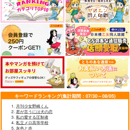
して
はるをつれて
すみっこ
Pandagram
660
1,337
円
円
（税込）
（税込）
1,430
円
（税込）
山下次郎×硲道夫
糸師冴×潔世一
伊瀬谷四季
サンプル
サンプル
サンプル
作品詳細
作品詳細
作品詳細
キーワードランキング(集計期間：07/30～08/05)
月刊少女野崎くん
君が言うには犬の恋
私の愛する圧制者
Our promise
恋とはどんなものなん
飯から始まる関係性
私立メロ高等学校
だ
CHAMIN。
すみっこ
灰色と赤