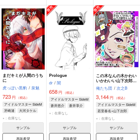
まだキミが人間のうち
Prologue
この木なんの木かわい
に
いかわいい山下次郎ち
dr
/
闇
ゃん
虎っぽい黒豹
/
泉魅
俺たち団
/
次之B
658
円
（税込）
723
3,144
円
円
（税込）
（税込）
アイドルマスター SideM
アイドルマスター SideM
アイドルマスター SideM
蒼井悠介
蒼井享介
牙崎漣
大河タケル
若里春名×山下次郎
×：在庫なし
円城寺道流
山下次郎
若里春名
×：在庫なし
×：在庫なし
サンプル
サンプル
サンプル
再販希望
再販希望
再販希望