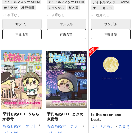
アイドルマスター SideM
アイドルマスター SideM
アイドルマスター SideM
蒼井悠介
杜野凛世
大河タケル
柏木翼
オールキャラ
花海咲季
天峰秀
×：在庫なし
×：在庫なし
×：在庫なし
サンプル
サンプル
サンプル
再販希望
再販希望
再販希望
季刊もぬLIFE うらら
季刊もぬLIFE ときめ
to the moon and
か春号
き夏号
back.
もぬもぬマーケット
/
もぬもぬマーケット
/
えとせとら。
/
こまき
ぷりんぼ
ぷりんぼ