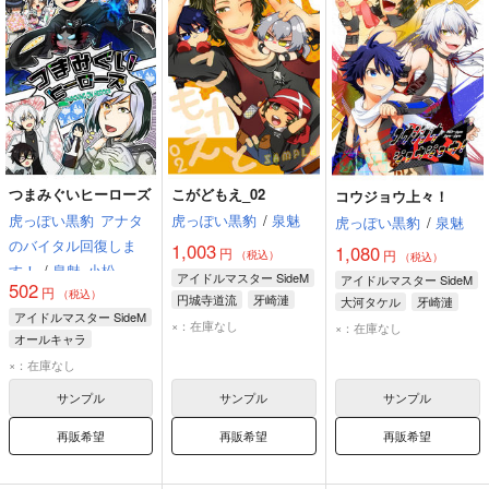
つまみぐいヒーローズ
こがどもえ_02
コウジョウ上々！
虎っぽい黒豹
アナタ
虎っぽい黒豹
/
泉魅
虎っぽい黒豹
/
泉魅
のバイタル回復しま
1,003
1,080
円
円
（税込）
（税込）
す！
/
泉魅
小松
アイドルマスター SideM
アイドルマスター SideM
502
円
（税込）
円城寺道流
牙崎漣
大河タケル
牙崎漣
アイドルマスター SideM
大河タケル
円城寺道流
×：在庫なし
×：在庫なし
オールキャラ
清澄九郎
大河タケル
×：在庫なし
サンプル
サンプル
サンプル
再販希望
再販希望
再販希望