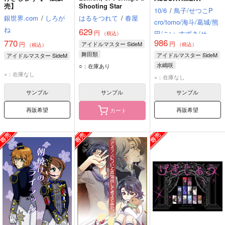
売】
Shooting Star
10/6
/
鳥子/せつこP
銀世界.com
/
しろが
はるをつれて
/
春屋
cro/tomo/海斗/葛城/熊
ね
629
円
田/こい
すずき/せい
（税込）
986
770
円
円
アイドルマスター SideM
や/てーるだ/ドン子/ふ
（税込）
（税込）
舞田類
アイドルマスター SideM
アイドルマスター SideM
くだ八百屋/やむやむ
水嶋咲
○：在庫あり
ゆう
×：在庫なし
アスラン=BBII世
×：在庫なし
卯月巻緒
サンプル
サンプル
サンプル
再販希望
再販希望
カート