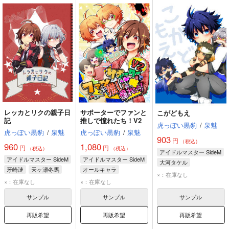
レッカとリクの親子日
サポーターでファンと
こがどもえ
記
推しで憧れたち！V2
虎っぽい黒豹
/
泉魅
虎っぽい黒豹
/
泉魅
虎っぽい黒豹
/
泉魅
903
円
（税込）
960
1,080
円
円
（税込）
（税込）
アイドルマスター SideM
アイドルマスター SideM
アイドルマスター SideM
大河タケル
牙崎漣
天ヶ瀬冬馬
オールキャラ
円城寺道流
牙崎漣
×：在庫なし
天ヶ瀬冬馬
×：在庫なし
×：在庫なし
大河タケル
信玄誠司
サンプル
サンプル
サンプル
再販希望
再販希望
再販希望