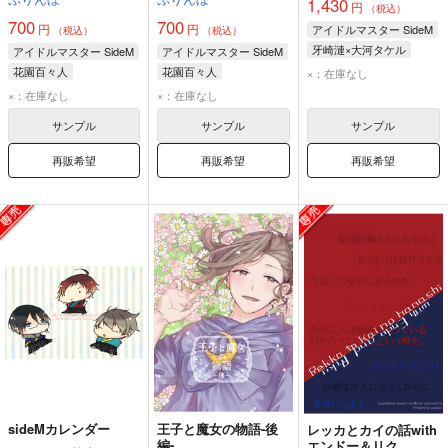
1,430
円
（税込）
700
700
円
円
アイドルマスター SideM
（税込）
（税込）
牙崎漣×大河タケル
アイドルマスター SideM
アイドルマスター SideM
牙崎漣
大河タケル
花園百々人
花園百々人
×：在庫なし
×：在庫なし
×：在庫なし
サンプル
サンプル
サンプル
再販希望
再販希望
再販希望
sideMカレンダー
王子と魔女の物語-後
レッカとカイの話with
編-
エンドー＆リク