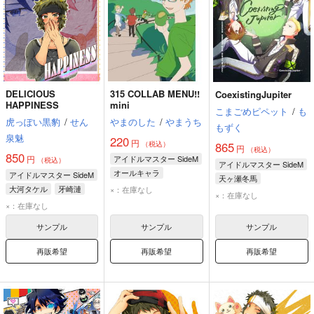
DELICIOUS
315 COLLAB MENU!!
CoexistingJupiter
HAPPINESS
mini
こまごめピペット
/
も
虎っぽい黒豹
/
せん
やまのした
/
やまうち
もずく
泉魅
220
円
（税込）
865
円
（税込）
850
円
アイドルマスター SideM
（税込）
アイドルマスター SideM
オールキャラ
アイドルマスター SideM
天ヶ瀬冬馬
大河タケル
牙崎漣
×：在庫なし
伊集院北斗
×：在庫なし
円城寺道流
×：在庫なし
御手洗翔太
サンプル
サンプル
サンプル
再販希望
再販希望
再販希望