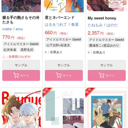
握る手の熱さもその冷
君とネバーエンド
My sweet honey.
たさも
はるをつれて
/
春屋
たねもみ
/
はのだ
matte
/
emu
660
2,357
円
円
（税込）
（税込）
770
円
（税込）
アイドルマスター SideM
アイドルマスター SideM
アイドルマスター SideM
山下次郎×硲道夫
鷹城恭二×渡辺みのり
紅井朱雀
黒野玄武
山下次郎
硲道夫
鷹城恭二
渡辺みのり
○：在庫あり
○：在庫あり
△：在庫残りわずか
サンプル
サンプル
サンプル
カート
カート
カート