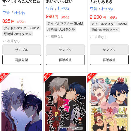
すぺしゃるこんてにゅ
あいがいっぱい
ふたりあるき
ー
ワ音
/
杜やね
ワ音
/
杜やね
ワ音
/
杜やね
990
2,200
円
円
（税込）
（税込）
825
円
（税込）
アイドルマスター SideM
アイドルマスター SideM
アイドルマスター SideM
牙崎漣×大河タケル
牙崎漣×大河タケル
牙崎漣×大河タケル
×：在庫なし
×：在庫なし
×：在庫なし
サンプル
サンプル
サンプル
再販希望
再販希望
再販希望