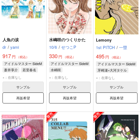
人魚の涙
水嶋咲のつくりかた
Lemony
dr
/
yami
10/6
/
せつこP
1st PITCH
/
一塁
917
330
495
円
円
円
（税込）
（税込）
（税込）
アイドルマスター SideM
アイドルマスター SideM
アイドルマスター SideM
蒼井享介
若里春名
水嶋咲
牙崎漣×大河タケル
九十九一希
牙崎漣
大河タケル
×：在庫なし
×：在庫なし
×：在庫なし
サンプル
サンプル
サンプル
再販希望
再販希望
再販希望