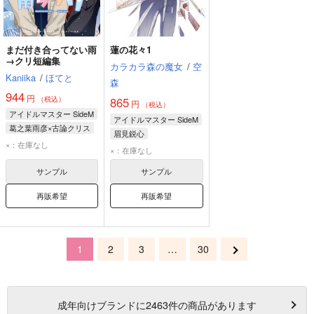
まだ付き合ってない雨
蓮の花々1
→クリ短編集
カラカラ森の魔女
/
空
Kaniika
/
ほてと
森
944
円
865
（税込）
円
（税込）
アイドルマスター SideM
アイドルマスター SideM
葛之葉雨彦×古論クリス
眉見鋭心
葛之葉雨彦
×：在庫なし
×：在庫なし
古論クリス
サンプル
サンプル
再販希望
再販希望
1
2
3
…
30
成年
向けブランドに
2463
件の商品があります