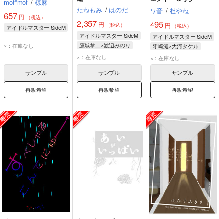
mof*mof
/
椋麻
たねもみ
/
はのだ
ワ音
/
杜やね
657
円
（税込）
2,357
495
円
円
（税込）
（税込）
アイドルマスター SideM
アイドルマスター SideM
アイドルマスター SideM
鷹城恭二×渡辺みのり
×：在庫なし
牙崎漣×大河タケル
鷹城恭二
渡辺みのり
×：在庫なし
×：在庫なし
サンプル
サンプル
サンプル
再販希望
再販希望
再販希望