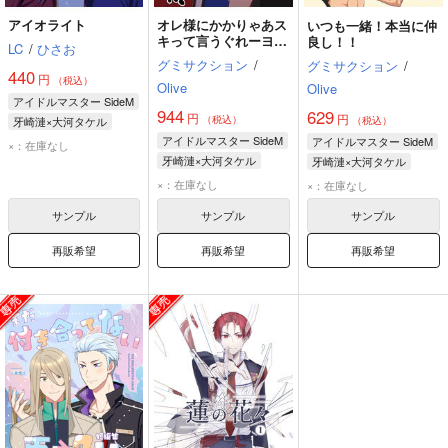
アイオライト
オレ様にかかりゃあス
いつも一緒！本当に仲
キって言うぐれーヨユ
良し！！
LC
/
ひさお
ーなんだよ！！！
グミサクション
/
グミサクション
/
440
円
（税込）
Olive
Olive
アイドルマスター SideM
944
629
円
円
（税込）
牙崎漣×大河タケル
（税込）
アイドルマスター SideM
牙崎漣
大河タケル
アイドルマスター SideM
×：在庫なし
牙崎漣×大河タケル
牙崎漣×大河タケル
大河タケル
牙崎漣
大河タケル
牙崎漣
×：在庫なし
×：在庫なし
円城寺道流
サンプル
サンプル
サンプル
再販希望
再販希望
再販希望