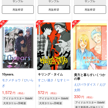
サンプル
サンプル
サンプル
再販希望
再販希望
再販希望
10years.
キリング・タイム
貴方と暮らすいくつか
の事
モクメチョウ
/
ひいら
すごい速さ
/
なすミー
えびパラダイス
/
えび
ぎ
ト
太郎
1,572
572
円
円
（税込）
（税込）
330
円
（税込）
アイドルマスター SideM
アイドルマスター SideM
アイドルマスター SideM
大河タケル×牙崎漣
大河タケル×牙崎漣
葛之葉雨彦×古論クリス
大河タケル
牙崎漣