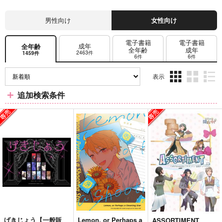
男性向け
女性向け
電子書籍
電子書籍
成年
全年齢
全年齢
成年
2463件
1459件
6件
6件
表示
3カ
2カ
1カ
追加検索条件
ラ
ラ
ラ
ム
ム
ム
表
表
表
示
示
示
げきじょう【一般販
Lemon, or Perhaps a
ASSORTIMENT