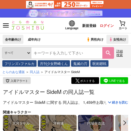
新規登録
ログイン
Language
カート
全年齢向け
成年向け
男性向け
女性向け
詳細
検索
フリンズ×ファルカ
月刊少女野崎くん
鬼滅の刃
呪術廻戦
とらのあな通販
同人誌
アイドルマスター SideM
入荷アラート
ポストする
LINEで送る
アイドルマスター SideM の同人誌一覧
アイドルマスター SideM
に関する
同人誌
は、
1,459
件お取り扱いがござ
続きを読む
『アイドルマスター SideM』は、「アイドルマスター」シリーズとし
関連キャラクター
大河タケル
牙崎漣
円城寺道流
山