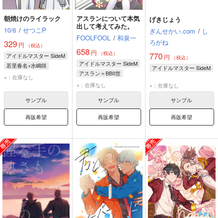
朝焼けのライラック
アスランについて本気
げきじょう
出して考えてみた。
10/6
/
せつこP
ぎんせかい.com
/
し
FOOLFOOL
/
和泉一
ろがね
329
円
（税込）
658
円
（税込）
770
アイドルマスター SideM
円
（税込）
アイドルマスター SideM
若里春名×水嶋咲
アイドルマスター SideM
アスラン＝BBII世
水嶋咲
若里春名
×：在庫なし
×：在庫なし
×：在庫なし
サンプル
サンプル
サンプル
再販希望
再販希望
再販希望