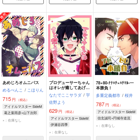
あめじろオムニバス
プロデューサーちゃん
78×80-ﾅﾅﾊﾁ×ﾊﾁﾏﾙ-一
はオレが癒してあげる
本勝負！
めるぺんこ
/
こほりん
っす！
なたでここサラダ
/
宇
多重定義都市
/
桜井
715
円
（税込）
佐野よう
787
円
（税込）
アイドルマスター SideM
629
円
アイドルマスター SideM
（税込）
葛之葉雨彦×山下次郎
信玄誠司×円城寺道流
アイドルマスター SideM
山下次郎
葛之葉雨彦
×：在庫なし
信玄誠司
円城寺道流
伊瀬谷四季
×：在庫なし
×：在庫なし