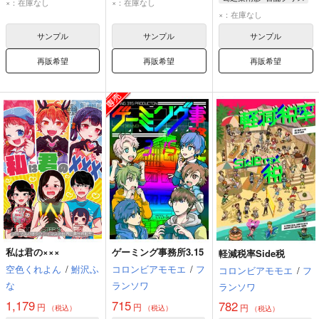
×：在庫なし
×：在庫なし
葛之葉雨彦
×：在庫なし
古論クリス
サンプル
サンプル
サンプル
再販希望
再販希望
再販希望
私は君の×××
ゲーミング事務所3.15
軽減税率Side税
空色くれよん
/
鮒沢ふ
コロンビアモモエ
/
フ
コロンビアモモエ
/
フ
な
ランソワ
ランソワ
1,179
715
782
円
円
円
（税込）
（税込）
（税込）