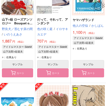
山下×硲 ローズアンソ
だって、それって、ア
ヤマハザランド
ロジー Bouquet of
ンダンテ
他人の空似
/
かしぱん
Valentine
野良犬／苔むす床の間
色の咲く庭
/
イロサキ
1,100
円
（税込）
/
いのうえあさ
カエデ
アイドルマスター SideM
1,887
707
円
円
（税込）
（税込）
山下次郎×硲道夫
アイドルマスター SideM
アイドルマスター SideM
山下次郎
硲道夫
○：在庫あり
山下次郎×硲道夫
山下次郎×硲道夫
山下次郎
硲道夫
山下次郎
硲道夫
○：在庫あり
○：在庫あり
サンプル
サンプル
サンプル
カート
カート
カート