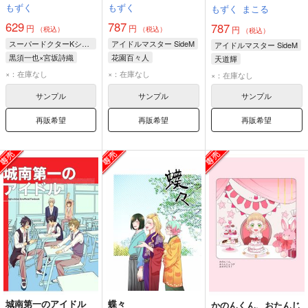
もずく
もずく
もずく
まこる
629
787
787
円
円
円
（税込）
（税込）
（税込）
スーパードクターKシリーズ
アイドルマスター SideM
アイドルマスター SideM
黒須一也×宮坂詩織
花園百々人
天道輝
黒須一也
宮坂詩織
×：在庫なし
×：在庫なし
×：在庫なし
サンプル
サンプル
サンプル
再販希望
再販希望
再販希望
城南第一のアイドル
蝶々
かのんくん、おたんじ