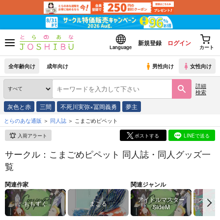
新規登録
ログイン
Language
カート
全年齢向け
成年向け
男性向け
女性向け
詳細
検索
灰色と赤
三間
不死川実弥×冨岡義勇
夢主
とらのあな通販
同人誌
こまごめピペット
入荷アラート
ポストする
LINEで送る
サークル：こまごめピペット 同人誌・同人グッズ一
覧
関連作家
関連ジャンル
アイドルマスター
スーパ
ももずく
まこる
SideM
シ