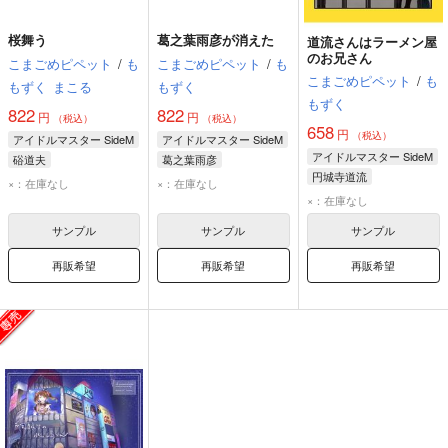
桜舞う
葛之葉雨彦が消えた
道流さんはラーメン屋
のお兄さん
こまごめピペット
/
も
こまごめピペット
/
も
こまごめピペット
/
も
もずく
まこる
もずく
もずく
822
822
円
円
（税込）
（税込）
658
円
（税込）
アイドルマスター SideM
アイドルマスター SideM
アイドルマスター SideM
硲道夫
葛之葉雨彦
円城寺道流
プロデューサー
×：在庫なし
×：在庫なし
×：在庫なし
サンプル
サンプル
サンプル
再販希望
再販希望
再販希望