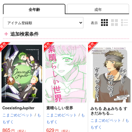
成年
全年齢
表示
3カ
2カ
1カ
追加検索条件
ラ
ラ
ラ
ム
ム
ム
表
表
表
示
示
示
CoexistingJupiter
素晴らしい世界
みちる あぁみちる す
きだみちる…
こまごめピペット
/
も
こまごめピペット
/
も
こまごめピペット
/
も
もずく
もずく
もずく
865
629
円
円
（税込）
（税込）