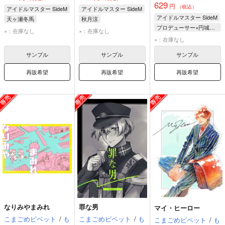
629
円
（税込）
アイドルマスター SideM
アイドルマスター SideM
アイドルマスター SideM
天ヶ瀬冬馬
秋月涼
プロデューサー×円城寺道流
伊集院北斗
×：在庫なし
×：在庫なし
円城寺道流
御手洗翔太
×：在庫なし
プロデューサー
サンプル
サンプル
サンプル
再販希望
再販希望
再販希望
なりみやまみれ
罪な男
マイ・ヒーロー
こまごめピペット
/
も
こまごめピペット
/
も
こまごめピペット
/
も