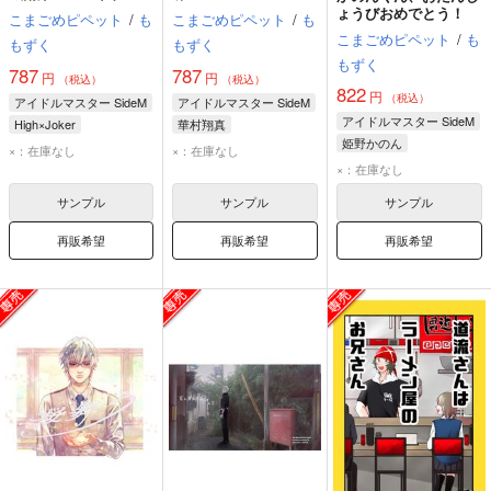
ょうびおめでとう！
こまごめピペット
/
も
こまごめピペット
/
も
こまごめピペット
/
も
もずく
もずく
もずく
787
787
円
円
（税込）
（税込）
822
円
（税込）
アイドルマスター SideM
アイドルマスター SideM
アイドルマスター SideM
High×Joker
華村翔真
姫野かのん
×：在庫なし
×：在庫なし
×：在庫なし
サンプル
サンプル
サンプル
再販希望
再販希望
再販希望