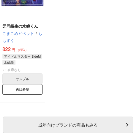
元同級生の水嶋くん
こまごめピペット
/
も
もずく
822
円
（税込）
アイドルマスター SideM
水嶋咲
×：在庫なし
サンプル
再販希望
成年
向けブランドの商品もみる