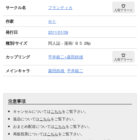
サークル名
フランティカ
入荷アラート
作家
せと
発行日
2011/01/09
種別/サイズ
同人誌 - 漫画/ Ｂ５ 28p
カップリング
平井銀二×森田鉄雄
入荷アラート
メインキャラ
森田鉄雄
平井銀二
注意事項
キャンセルについては
こちら
をご覧下さい。
返品については
こちら
をご覧下さい。
おまとめ配送については
こちら
をご覧下さい。
再販投票については
こちら
をご覧下さい。