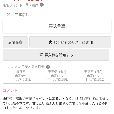
5
通販ポイント：
pt獲得
？
╳
：在庫なし
再販希望
店舗在庫
欲しいものリストに追加
再入荷を通知する
おまとめ目安と発送目安
?
毎度便
定期便（週1)
定期便（月2)
未定から
未定から
未定から
5日以内に発送
10日以内に発送
14日以内に発送
コメント
発行後、諸般の事情でイベントに出ることなく、ほぼ頒布せずに死蔵し
ていた銀森本です。甘えたい銀さんと銀さんの甘えなら受け入れる森田
のまったり本になります。