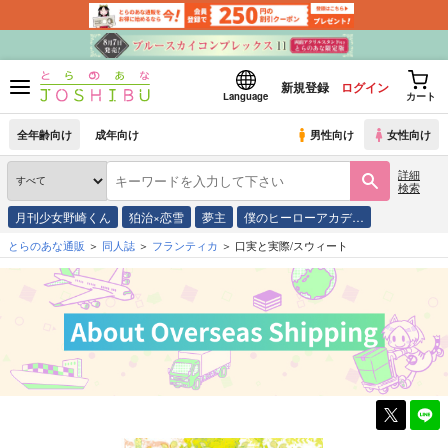
新規登録
ログイン
Language
カート
全年齢向け
成年向け
男性向け
女性向け
詳細
検索
月刊少女野崎くん
狛治×恋雪
夢主
僕のヒーローアカデ…
とらのあな通販
同人誌
フランティカ
口実と実際/スウィート