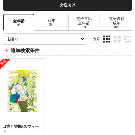
女性向け
電子書籍
電子書籍
成年
全年齢
全年齢
成年
3件
1件
0件
0件
表示
3カ
2カ
1カ
追加検索条件
ラ
ラ
ラ
ム
ム
ム
表
表
表
示
示
示
口実と実際/スウィー
ト