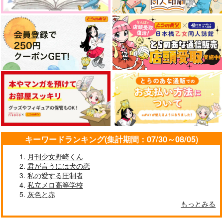
キーワードランキング(集計期間：07/30～08/05)
月刊少女野崎くん
君が言うには犬の恋
私の愛する圧制者
私立メロ高等学校
灰色と赤
もっとみる