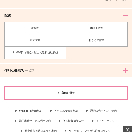
配送
宅配便
ポスト投函
店頭受取
おまとめ配送
11,000円（税込）以上で送料当社負担
便利な機能/サービス
店舗を探す
WEBSITE利用規約
とらのあな会員規約
通信販売ポイント規約
電子書籍サービス利用規約
個人情報保護方針
クッキーポリシー
特定商取引法に基づく表示
なりすまし・いたずら注文について