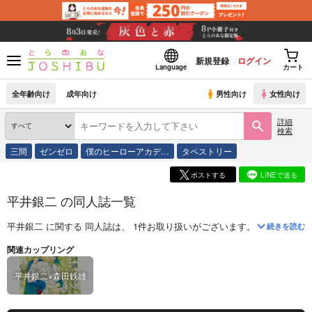
新規登録
ログイン
Language
カート
全年齢向け
成年向け
男性向け
女性向け
詳細
検索
三間
ゼンゼロ
僕のヒーローアカデ…
タペストリー
ポストする
LINEで送る
平井銀二 の同人誌一覧
平井銀二
に関する
同人誌
は、
1
件お取り扱いがございます。
「
口実と実際
続きを読む
関連カップリング
平井銀二×森田鉄雄