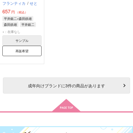
フランティカ
/
せと
657
円
（税込）
平井銀二×森田鉄雄
森田鉄雄
平井銀二
×：在庫なし
サンプル
再販希望
成年
向けブランドに
3
件の商品があります