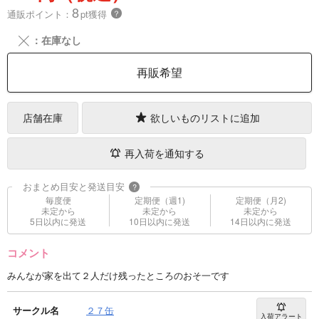
8
通販ポイント：
pt獲得
？
╳
：在庫なし
再販希望
店舗在庫
欲しいものリストに追加
再入荷を通知する
おまとめ目安と発送目安
?
毎度便
定期便（週1)
定期便（月2)
未定から
未定から
未定から
5日以内に発送
10日以内に発送
14日以内に発送
コメント
みんなが家を出て２人だけ残ったところのおそ一です
サークル名
２７缶
入荷アラート