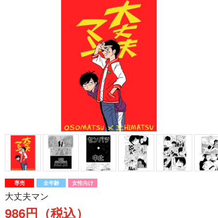
専売
全年齢
女性向け
大丈夫マン
986円（税込）