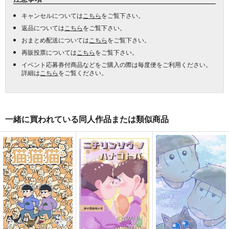
キャンセルについては
こちら
をご覧下さい。
返品については
こちら
をご覧下さい。
おまとめ配送については
こちら
をご覧下さい。
再販投票については
こちら
をご覧下さい。
イベント応募券付商品などをご購入の際は毎度便をご利用ください。
詳細は
こちら
をご覧ください。
一緒に買われている同人作品または類似商品