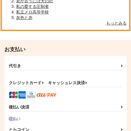
君が言うには犬の恋
1,000
787
1,729
円
円
円
（税込）
（税込）
（税込）
私の愛する圧制者
藤堂平助
松野カラ松×松野一松
松野一松×松野おそ松
私立メロ高等学校
灰色と赤
サンプル
サンプル
サンプル
もっとみる
作品詳細
作品詳細
作品詳細
お支払い
代引き
クレジットカード
キャッシュレス決済
後払い決済
とらコイン