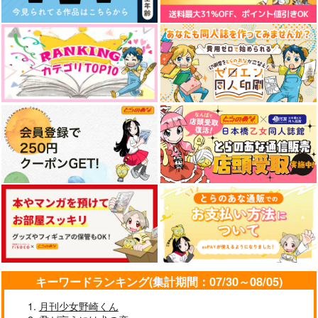
ひっつきもっつき
岸人
好屋牢
472
472
円
円
（税込）
（税込）
1,100
円
（税込）
松野一松×松野カラ松
松野カラ松×松野一松
松野カラ松×松野一松
サンプル
サンプル
サンプル
作品詳細
作品詳細
作品詳細
キーワードランキング(集計期間：07/30～08/05)
フラグメントミラー
あの頃の俺たちは
星屑と厄災の舞台
月刊少女野崎くん
好屋牢
はちみつノイズ
ネコ缶工場