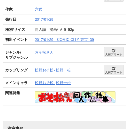
作家
六式
発行日
2017/01/29
種別/サイズ
同人誌 - 漫画/ Ａ５ 52p
初出イベント
2017/01/29 COMIC CITY 東京139
ジャンル/
おそ松さん
入荷アラート
サブジャンル
カップリング
松野おそ松×松野一松
入荷アラート
メインキャラ
松野おそ松
松野一松
関連特集
注意事項