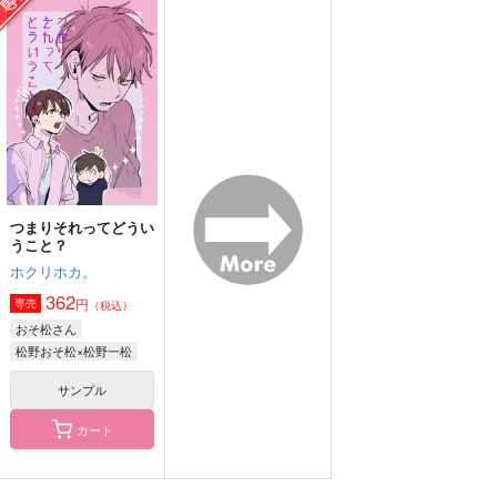
Too Over!
つまりそれってどうい
キスしないと出られな
うこと？
い部屋
はちみつノイズ
ホクリホカ。
好屋牢
787
円
（税込）
362
660
円
円
（税込）
（税込）
松野一松×松野おそ松
松野おそ松×松野一松
松野カラ松×松野一松
サンプル
サンプル
サンプル
作品詳細
作品詳細
作品詳細
つまりそれってどうい
うこと？
ホクリホカ。
362
円
専売
（税込）
おそ松さん
松野おそ松×松野一松
サンプル
カート
おめがのことのは 前
行き詰まる暮らし
PIECE OF CAKE