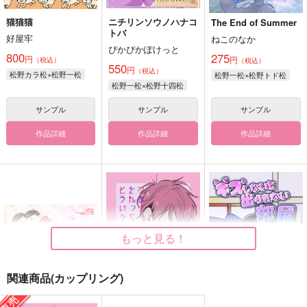
猫猫猫
ニチリンソウノハナコ
The End of Summer
トバ
好屋牢
ねこのなか
ぴかぴかぽけっと
800
275
円
円
（税込）
（税込）
550
円
（税込）
松野カラ松×松野一松
松野一松×松野トド松
松野一松×松野十四松
サンプル
サンプル
サンプル
作品詳細
作品詳細
作品詳細
もっと見る！
関連商品(カップリング)