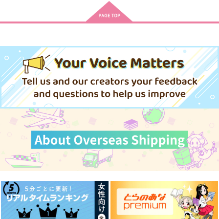
編
岸人
キナコロンド
ハンマードリル
629
787
円
円
（税込）
（税込）
629
円
（税込）
松野カラ松×松野一松
松野一松×松野チョロ松
松野カラ松×松野一松
サンプル
サンプル
サンプル
作品詳細
作品詳細
作品詳細
キラキラの夏をキミに
ルールとルーティン
目が逢う瞬間にはもう
堕ちている