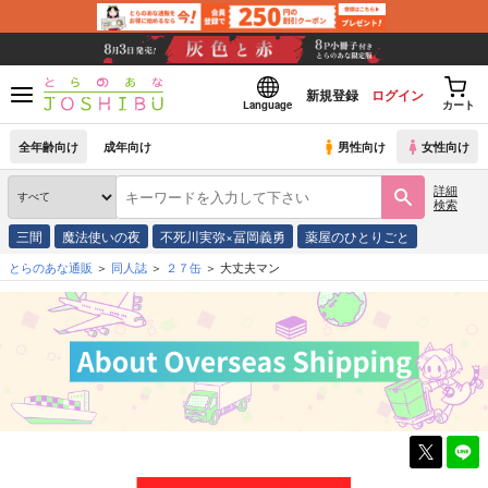
新規登録
ログイン
Language
カート
全年齢向け
成年向け
男性向け
女性向け
詳細
検索
三間
魔法使いの夜
不死川実弥×冨岡義勇
薬屋のひとりごと
とらのあな通販
同人誌
２７缶
大丈夫マン