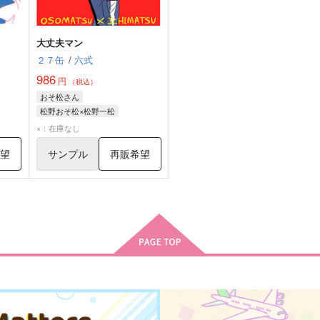
大丈夫マン
２７缶
/
六式
986
円
（税込）
おそ松さん
松野おそ松×松野一松
松野おそ松
松野一松
×：在庫なし
希望
サンプル
再販希望