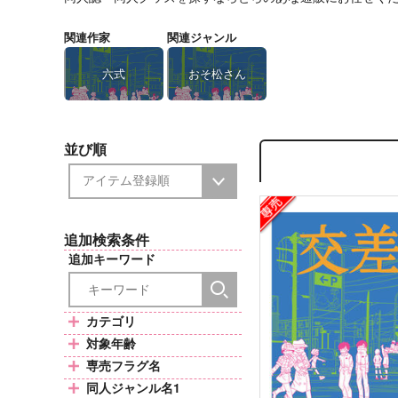
関連作家
関連ジャンル
六式
おそ松さん
並び順
追加検索条件
追加キーワード
カテゴリ
対象年齢
専売フラグ名
同人ジャンル名1