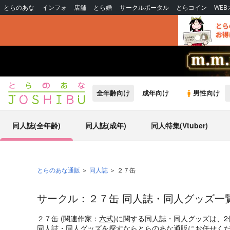
とらのあな
インフォ
店舗
とら婚
サークルポータル
とらコイン
WE
全年齢向け
成年向け
男性向け
同人誌(全年齢)
同人誌(成年)
同人特集(Vtuber)
とらのあな通販
同人誌
２７缶
サークル：２７缶 同人誌・同人グッズ一
２７缶 (関連作家：
六式
)に関する同人誌・同人グッズは、
同人誌・同人グッズを探すならとらのあな通販にお任せく