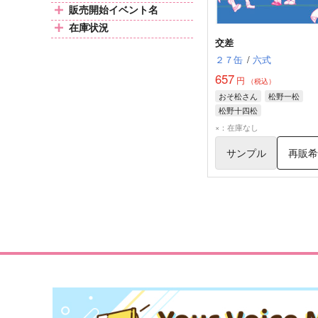
販売開始イベント名
在庫状況
交差
２７缶
/
六式
657
円
（税込）
おそ松さん
松野一松
松野十四松
×：在庫なし
サンプル
再販