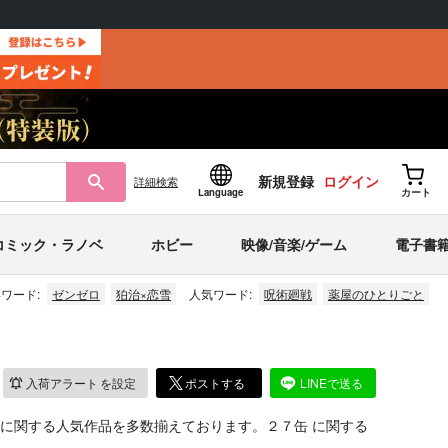
新規登録
ログイン
詳細
検索
Language
カート
コミック・ラノベ
ホビー
映像/音楽/ゲーム
電子書
ワード:
ゼンゼロ
狛治×恋雪
人気ワード:
呪術廻戦
薬屋のひとりごと
入荷アラート
を設定
ポストする
LINEで送る
に関する人気作品を多数揃えております。２７缶 に関する