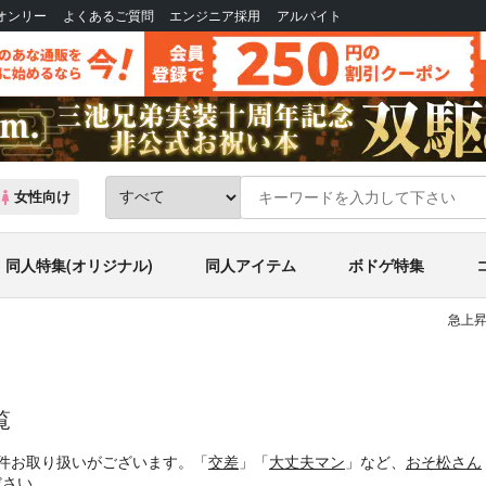
Bオンリー
よくあるご質問
エンジニア採用
アルバイト
女性向け
同人特集(オリジナル)
同人アイテム
ボドゲ特集
急上昇
覧
2件お取り扱いがございます。「
交差
」「
大丈夫マン
」など、
おそ松さん
ださい。