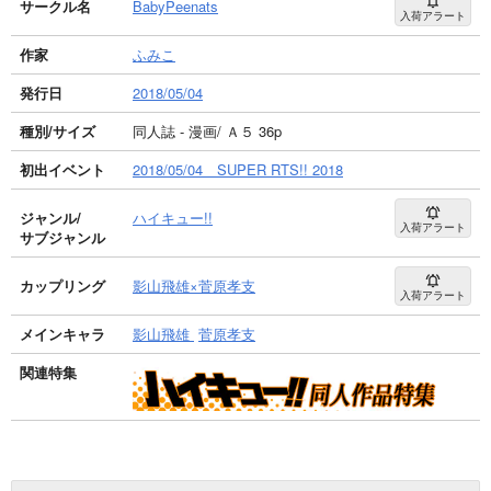
サークル名
BabyPeenats
入荷アラート
作家
ふみこ
発行日
2018/05/04
種別/サイズ
同人誌 - 漫画/ Ａ５ 36p
初出イベント
2018/05/04 SUPER RTS!! 2018
ジャンル/
ハイキュー!!
入荷アラート
サブジャンル
カップリング
影山飛雄×菅原孝支
入荷アラート
メインキャラ
影山飛雄
菅原孝支
関連特集