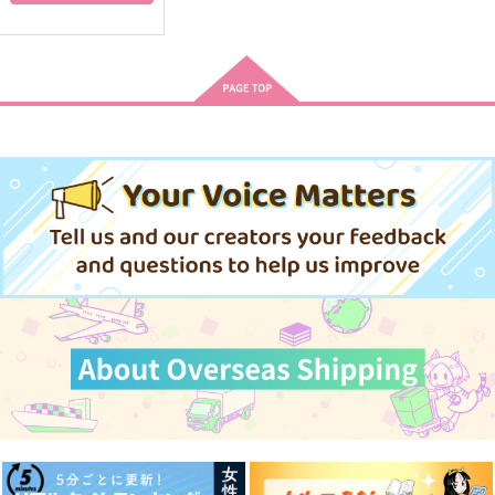
EarthRun
ナオヤ
まめかん屋
787
円
（税込）
822
1,450
円
円
（税込）
（税込）
ユル
菅原孝支×日向翔陽
澤村大地×菅原孝支
サンプル
サンプル
サンプル
作品詳細
作品詳細
作品詳細
恋のはじまりはいつで
はじまり
はじまりはささいなき
すか？
っかけ
チャイ屋さん