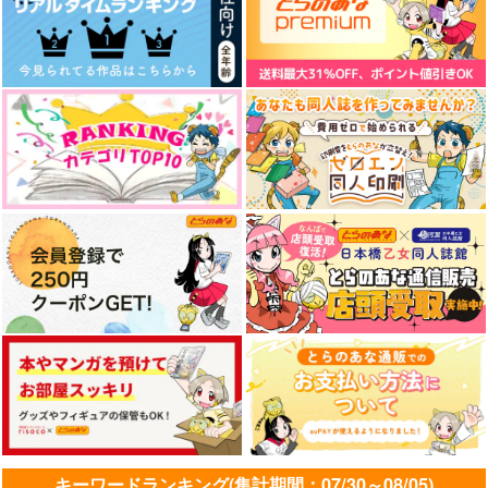
移民の歌
狼の隠れ家
472
円
（税込）
715
822
円
円
（税込）
（税込）
山田利吉×土井半助
土井半助×摂津のきり丸
工藤新一×黒羽快斗
サンプル
サンプル
サンプル
作品詳細
作品詳細
作品詳細
俺と私の話３
かぜをひいたら
はじまりは、嘘から
馬乗りマーメイド
馬乗りマーメイド
ギャンバァル
キーワードランキング(集計期間：07/30～08/05)
900
440