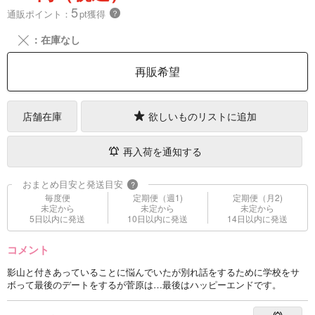
5
通販ポイント：
pt獲得
？
╳
：在庫なし
再販希望
店舗在庫
欲しいものリストに追加
再入荷を通知する
おまとめ目安と発送目安
?
毎度便
定期便（週1)
定期便（月2)
未定から
未定から
未定から
5日以内に発送
10日以内に発送
14日以内に発送
コメント
影山と付きあっていることに悩んでいたが別れ話をするために学校をサ
ボって最後のデートをするが菅原は…最後はハッピーエンドです。