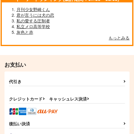
715
円
円
円
（税込）
（税込）
（税込）
アスラン×カガリ
アスラン×カガリ
西園寺羽京×あさぎりゲン
月刊少女野崎くん
君が言うには犬の恋
サンプル
サンプル
サンプル
私の愛する圧制者
私立メロ高等学校
作品詳細
作品詳細
作品詳細
灰色と赤
もっとみる
お支払い
代引き
クレジットカード
キャッシュレス決済
はじまりの追憶
はじまりのそのあと
ヘリオト
rich milk
550
629
後払い決済
円
円
（税込）
（税込）
土井半助×摂津のきり丸
杉元佐一×鯉登音之進