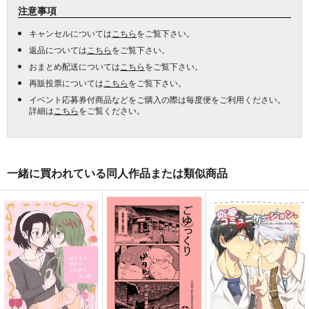
注意事項
キャンセルについては
こちら
をご覧下さい。
返品については
こちら
をご覧下さい。
おまとめ配送については
こちら
をご覧下さい。
再販投票については
こちら
をご覧下さい。
イベント応募券付商品などをご購入の際は毎度便をご利用ください。
詳細は
こちら
をご覧ください。
一緒に買われている同人作品または類似商品