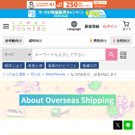
新規登録
ログイン
Language
カート
全年齢向け
成年向け
男性向け
女性向け
詳細
検索
桜河こはく
灰色と赤
薬屋のひとりごと
鬼滅の刃
とらのあな通販
同人誌
BabyPeenats
なつのおわり、はるのはじまり