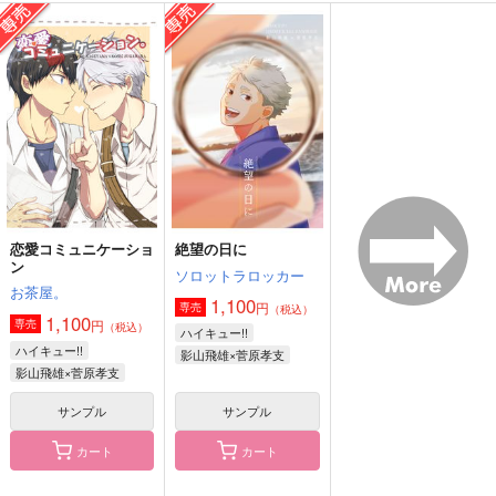
絶望の日に
day by day
だいすがイラスト本
ソロットラロッカー
32日
dob
1,100
629
1,100
円
円
円
（税込）
（税込）
（税込）
影山飛雄×菅原孝支
澤村大地×菅原孝支
澤村大地×菅原孝支
サンプル
サンプル
サンプル
作品詳細
作品詳細
作品詳細
恋愛コミュニケーショ
絶望の日に
ン
ソロットラロッカー
お茶屋。
1,100
円
専売
（税込）
1,100
円
専売
（税込）
ハイキュー!!
ハイキュー!!
影山飛雄×菅原孝支
影山飛雄×菅原孝支
サンプル
サンプル
カート
カート
しゅわしゅわに溶かし
これからも続く