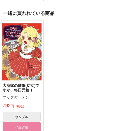
優しくて自分勝手なス
て
ガさんの愛情(下)
dob
紫を一滴
ナオヤ
一緒に買われている商品
944
円
（税込）
1,100
990
円
円
（税込）
（税込）
澤村大地×菅原孝支
菅原孝支×ネームレス夢主
菅原孝支×日向翔陽
サンプル
サンプル
サンプル
作品詳細
作品詳細
作品詳細
大商家の愛娘(幼女)で
すが、毎日元気 1
マッグガーデン
792
円
（税込）
サンプル
優しくて自分勝手なス
二人にまつわるエトセ
はじまりはじまり
作品詳細
ガさんの愛情(上)
トラ