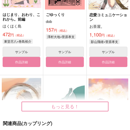
はじまり、おわり、こ
ごゆっくり
恋愛コミュニケーショ
れから。前編
ン
dob
ほくほく島
お茶屋。
157
円
（税込）
472
1,100
円
円
（税込）
（税込）
澤村大地×菅原孝支
東堂尽八×巻島裕介
影山飛雄×菅原孝支
サンプル
サンプル
サンプル
作品詳細
作品詳細
作品詳細
もっと見る！
関連商品(カップリング)