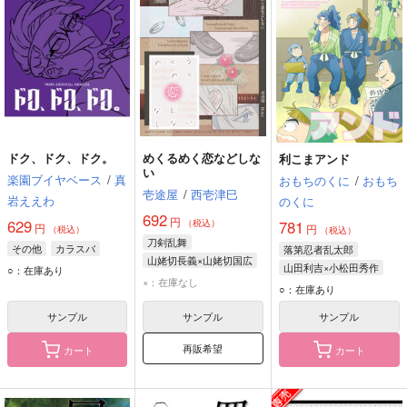
ドク、ドク、ドク。
めくるめく恋などしな
利こまアンド
い
楽園ブイヤベース
/
真
おもちのくに
/
おもち
壱途屋
/
西壱津巳
岩ええわ
のくに
692
円
629
（税込）
781
円
円
（税込）
（税込）
刀剣乱舞
その他
カラスバ
落第忍者乱太郎
山姥切長義×山姥切国広
山田利吉×小松田秀作
○：在庫あり
山姥切長義
×：在庫なし
山田利吉
小松田秀作
○：在庫あり
山姥切国広
サンプル
サンプル
サンプル
再販希望
カート
カート