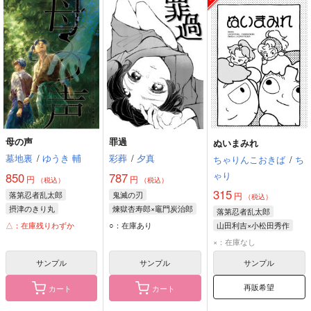
母の声
罪過
ぬいまみれ
墓地裏
/
ゆうき 輔
彩葬
/
夕真
ちゃりんこおきば
/
ち
ゃり
850
787
円
円
（税込）
（税込）
315
落第忍者乱太郎
鬼滅の刃
円
（税込）
摂津のきり丸
煉獄杏寿郎×竈門炭治郎
落第忍者乱太郎
土井半助
煉獄杏寿郎
△：在庫残りわずか
○：在庫あり
山田利吉×小松田秀作
竈門炭治郎
山田利吉
小松田秀作
×：在庫なし
サンプル
サンプル
サンプル
再販希望
カート
カート