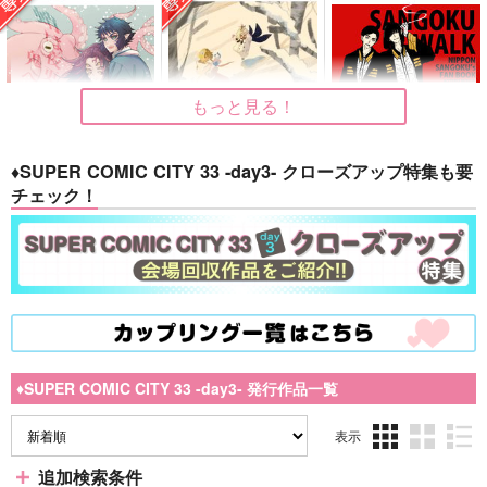
もっと見る！
♦SUPER COMIC CITY 33 -day3- クローズアップ特集も要
チェック！
蛸は夜更け過ぎに鬼へ
厳冬が来る前に
SANGOKU WALK
と変わるだろう
酒ともちもち
オクトバサンド
北辰REGION
1,100
660
円
専売
円
（税込）
（税込）
450
円
専売
（税込）
原神
タルタリヤ
その他
鬼滅の刃
黒死牟×獪岳
パイモン
蛍
阿佐馬芳経×三角青輝
サンプル
サンプル
サンプル
♦SUPER COMIC CITY 33 -day3- 発行作品一覧
カート
カート
カート
表示
3カ
2カ
1カ
追加検索条件
No.7
No.7
No.7
ラ
ラ
ラ