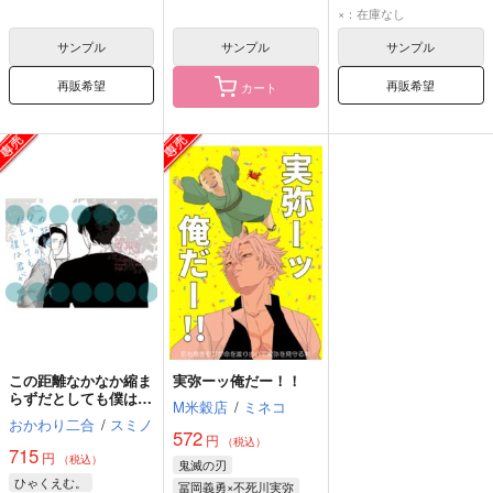
蘇枋隼飛
桜遥
×：在庫なし
サンプル
サンプル
サンプル
再販希望
再販希望
カート
この距離なかなか縮ま
実弥ーッ俺だー！！
らずだとしても僕は君
M米穀店
/
ミネコ
が
おかわり二合
/
スミノ
572
円
（税込）
715
円
（税込）
鬼滅の刃
ひゃくえむ。
冨岡義勇×不死川実弥