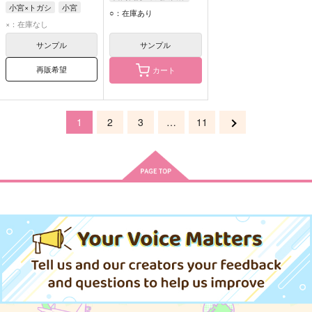
小宮×トガシ
小宮
冨岡義勇
不死川実弥
○：在庫あり
トガシ
×：在庫なし
サンプル
サンプル
再販希望
カート
1
2
3
…
11