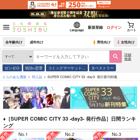
新規登録
ログイン
Language
カート
全年齢向け
成年向け
男性向け
女性向け
詳細
検索
ゼンゼロ
狛治×恋雪
コミックマーケット…
タペストリー
とらのあな通販
同人誌
SUPER COMIC CITY 33 -day3- 発行新刊特集
♦［SUPER COMIC CITY 33 -day3- 発行作品］日間ランキ
ング
No.1
No.2
No.3