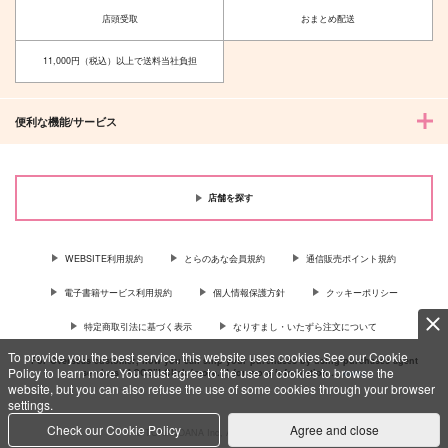
店頭受取
おまとめ配送
11,000円（税込）以上で送料当社負担
便利な機能/サービス
店舗を探す
WEBSITE利用規約
とらのあな会員規約
通信販売ポイント規約
電子書籍サービス利用規約
個人情報保護方針
クッキーポリシー
特定商取引法に基づく表示
なりすまし・いたずら注文について
To provide you the best service, this website uses cookies.See our Cookie
For Overseas customer, now you can ship your purchases by using purchases agent
Policy to learn more.You must agree to the use of cookies to browse the
services “AOCS”! Click {more…} for more information …
more
website, but you can also refuse the use of some cookies through your browser
settings.
Check our Cookie Policy
Agree and close
c TORANOANA Inc, All Rights Reserved.