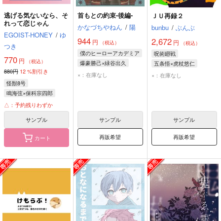
逃げる気ないなら、そ
首もとの約束-後編-
ＪＵ再録２
れって恋じゃん
かなづちやねん
/
陽
bunbu
/
ぶんぶ
EGOIST-HONEY
/
ゆ
944
2,672
円
円
（税込）
（税込）
つき
僕のヒーローアカデミア
呪術廻戦
770
円
（税込）
爆豪勝己×緑谷出久
五条悟×虎杖悠仁
880円
12
%割引き
爆豪勝己
緑谷出久
五条悟
虎杖悠仁
×：在庫なし
×：在庫なし
怪獣8号
鳴海弦×保科宗四郎
鳴海弦
保科宗四郎
△：予約残りわずか
サンプル
サンプル
サンプル
再販希望
再販希望
カート