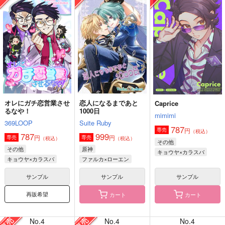
オレにガチ恋営業させ
恋人になるまであと
Caprice
るなや！
1000日
mimimi
369LOOP
Suite Ruby
787
円
専売
（税込）
787
999
円
円
専売
専売
（税込）
（税込）
その他
その他
原神
キョウヤ×カラスバ
キョウヤ×カラスバ
ファルカ×ローエン
サンプル
サンプル
サンプル
再販希望
カート
カート
No.4
No.4
No.4