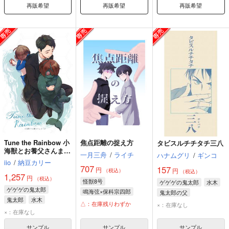
再販希望
再販希望
再販希望
Tune the Rainbow 小
焦点距離の捉え方
タビスルチチタチ三八
海獣とお養父さんまと
一月三舟
/
ライチ
ハナムグリ
/
ギンコ
め
iio
/
納豆カリー
707
157
円
円
（税込）
（税込）
1,257
円
（税込）
怪獣8号
ゲゲゲの鬼太郎
水木
ゲゲゲの鬼太郎
鳴海弦×保科宗四郎
鬼太郎の父
鬼太郎
水木
鳴海弦
保科宗四郎
△：在庫残りわずか
×：在庫なし
×：在庫なし
サンプル
サンプル
サンプル