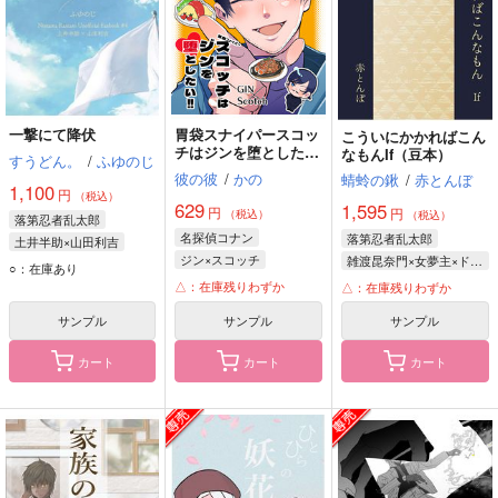
一撃にて降伏
胃袋スナイパースコッ
こういにかかればこん
チはジンを堕とした
なもんIf（豆本）
すうどん。
/
ふゆのじ
い！
彼の彼
/
かの
蜻蛉の鍬
/
赤とんぼ
1,100
円
（税込）
629
1,595
円
円
（税込）
（税込）
落第忍者乱太郎
名探偵コナン
落第忍者乱太郎
土井半助×山田利吉
ジン×スコッチ
雑渡昆奈門×女夢主×ドクササコのすご腕忍者
山田利吉
土井半助
○：在庫あり
諸伏景光
ジン
雑渡昆奈門
△：在庫残りわずか
△：在庫残りわずか
スコッチ
ドクササコのすご腕忍者
サンプル
サンプル
サンプル
カート
カート
カート