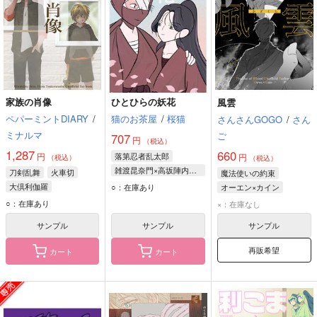
家族の肖像
ひとひらの妖花
風雲
ペパーミントDIARY
/
猫のお茶屋
/
桜猫
さんさんGOGO
/
さん
ミナルマ
ご
707
円
（税込）
1,287
660
円
落第忍者乱太郎
円
（税込）
（税込）
雑渡昆奈門×高坂陣内左衛門
刀剣乱舞
火車切
魔法使いの約束
雑渡昆奈門
大倶利伽羅
○：在庫あり
オーエン×カイン
高坂陣内左衛門
オーエン
カイン
○：在庫あり
×：在庫なし
サンプル
サンプル
サンプル
再販希望
カート
カート