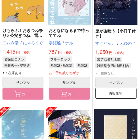
けもらぶ！おきつね祭
おとなになるまで待っ
鬼がゑ嗤う【小冊子付
り5 公安ぎつね、雷石
ててね
き】
の封印を解く
二八六堂
/
にゃろまぐ
零距離
/
ナル
すうどん。
/
ふゆのじ
1,415
787
1,650
円
円
円
（税込）
（税込）
（税込）
名探偵コナン
ブルーロック
落第忍者乱太郎
赤井秀一×安室透
糸師冴×糸師凛
糸師冴
雑渡昆奈門×山田利吉
安室透
赤井秀一
糸師凛
山田利吉
雑渡昆奈門
○：在庫あり
△：予約残りわずか
×：在庫なし
サンプル
サンプル
サンプル
再販希望
カート
カート