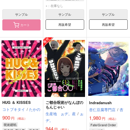
不破雷蔵
鉢屋三郎
×：在庫なし
サンプル
サンプル
サンプル
再販希望
再販希望
カート
HUG ＆ KISSES
ご都合呪術がなんぼの
Indradanush
もんじゃい
コトブキタイ
/
たかの
杏仁豆腐専門店
/
杏
生産地 ぉヂ。産
/
ぉ
900
1,980
円
円
（税込）
（税込）
ヂ。
呪術廻戦
Fate/Grand Order
944
円
（税込）