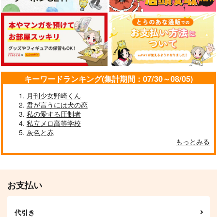
キーワードランキング(集計期間：07/30～08/05)
月刊少女野崎くん
君が言うには犬の恋
私の愛する圧制者
私立メロ高等学校
灰色と赤
もっとみる
お支払い
代引き