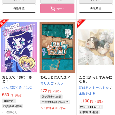
再販希望
再販希望
カート
おしえて！おにーさ
わたしとにんたま２
ここはきっとすみかに
ま！
なる。
青りんご
/
カノ
たんぽぽぐみ
/
はな
朝は君とトーストを
/
472
円
（税込）
余暇野よる
550
円
（税込）
落第忍者乱太郎
1,100
鬼滅の刃
円
土井半助×諸泉尊奈門
（税込）
我妻善逸×獪岳
土井半助
諸泉尊奈門
WIND BREAKER
△：在庫残りわずか
我妻善逸
獪岳
×：在庫なし
蘇枋隼飛×桜遥