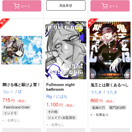
No.7
No.7
No.7
再販希望
カート
カート
若豹いふろぐ
きみとずっと
みちびきの星 上
煮魚往来
ちんちくりん
英雄社
1,300
1,300
1,572
円
円
専売
専売
円
専売
（税込）
（税込）
（税込）
輝ける魂と駆けよ雷！
Fullmoon night
鬼王とは斯くあるべし
ダイヤモンドの功罪
鬼滅の刃
bathroom
にじさんじ
コレ！
/
IZ
うたき
/
うたき
綾瀬川次郎
園大和
煉獄杏寿郎×竈門炭治郎
叢雲カゲツ
Rig
/
にぱち
715
860
円
円
星導ショウ
（税込）
（税込）
1,100
円
サンプル
サンプル
サンプル
（税込）
Fate/Grand Order
鬼滅の刃
竈門炭治郎
その他
インドラ
○：在庫あり
カート
カート
カート
ジェイド×女監督生
藤丸立香（ぐだ男）
×：在庫なし
ジェイド・リーチ
×：在庫なし
女監督生
No.7
No.7
No.7