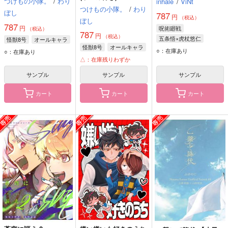
つけもの小隊。
/
わり
inhale
/
ViNt
つけもの小隊。
/
わり
ぼし
787
円
（税込）
ぼし
787
円
呪術廻戦
（税込）
787
円
（税込）
五条悟×虎杖悠仁
怪獣8号
オールキャラ
怪獣8号
オールキャラ
五条悟
虎杖悠仁
○：在庫あり
○：在庫あり
△：在庫残りわずか
サンプル
サンプル
サンプル
カート
カート
カート