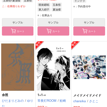
五条悟×夏油傑
五条悟
インドラ
呪術廻戦
五条悟
夏油傑
△：在庫残りわずか
○：予約受付中
家入硝子
夏油傑
○：在庫あり
サンプル
サンプル
サンプル
カート
カート
カート
余照
1+1→
メイドメイドメイド
ひだまりどみの
/
ゆり
常夜灯ROOM
/
鮭崎
chansika
/
さとこ
な