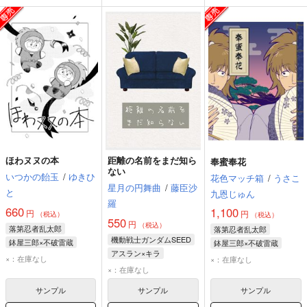
ほわヌヌの本
距離の名前をまだ知ら
奉蜜奉花
ない
いつかの飴玉
/
ゆきひ
花色マッチ箱
/
うさこ
星月の円舞曲
/
藤臣沙
と
九恩じゅん
羅
660
1,100
円
円
（税込）
（税込）
550
円
（税込）
落第忍者乱太郎
落第忍者乱太郎
機動戦士ガンダムSEED
鉢屋三郎×不破雷蔵
鉢屋三郎×不破雷蔵
アスラン×キラ
鉢屋三郎
不破雷蔵
鉢屋三郎
不破雷蔵
×：在庫なし
×：在庫なし
キラ・ヤマト
×：在庫なし
アスラン・ザラ
サンプル
サンプル
サンプル