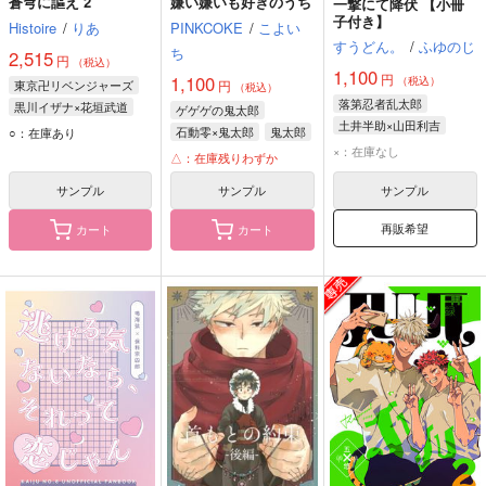
蒼穹に謳え 2
嫌い嫌いも好きのうち
一撃にて降伏 【小冊
子付き】
Histoire
/
りあ
PINKCOKE
/
こよい
すうどん。
/
ふゆのじ
ち
2,515
円
（税込）
1,100
円
1,100
（税込）
東京卍リベンジャーズ
円
（税込）
落第忍者乱太郎
黒川イザナ×花垣武道
ゲゲゲの鬼太郎
土井半助×山田利吉
黒川イザナ
花垣武道
石動零×鬼太郎
鬼太郎
○：在庫あり
山田利吉
土井半助
×：在庫なし
石動零
△：在庫残りわずか
サンプル
サンプル
サンプル
再販希望
カート
カート