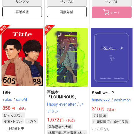
サンプル
サンプル
サンプル
再販希望
再販希望
カート
BadEnd
火車切交遊録
Title
わたパチDX
狸茶屋
+plus
944
715
858
円
円
専売
専売
円
専売
（税込）
（税込）
（税込）
Fate/Grand Order
刀剣乱舞
火車切
ひゃくえむ。
Title
再録本
Shall we…?
インドラ×ぐだ男
大倶利伽羅
小宮×トガシ
「LOUMINOUS」
+plus
/
satoM
honey:xxx
/
yoshimori
Happy ever after
/
メ
サンプル
サンプル
サンプル
858
315
円
円
（税込）
（税込）
デタシ
ひゃくえむ。
刀剣乱舞
カート
カート
カート
1,572
円
（税込）
小宮×トガシ
トガシ
山姥切国広×山姥切長義
落第忍者乱太郎
小宮
山姥切長義
○：予約受付中
×：在庫なし
鉢屋三郎×不破雷蔵×鉢屋三郎
山姥切国広