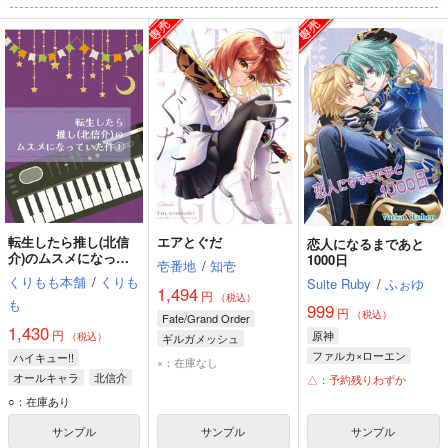
ム
ム
ム
表
表
表
示
示
示
ちっちゃくなりまし
転生したら推し(北信
きつねえん
て！
介)のムスメになって
あとで
転生したら推し(北信
エアとぐだ
恋人になるまであと
いた件1
悠々特急
くりもも本舗
介)のムスメになって
1000日
315
壱番地
/
知壱
円
専売
（税込）
いた件1
440
1,430
くりもも本舗
/
くりも
Suite Ruby
/
ふぉゆ
円
円
専売
（税込）
（税込）
1,494
東京卍リベンジャーズ
円
（税込）
も
オールキャ
落第忍者乱太郎
ハイキュー!!
999
黒川イザナ×花垣武道
円
（税込）
Fate/Grand Order
ラ
鉢屋三郎×不破雷蔵
1,430
円
原神
（税込）
ギルガメッシュ
ファルカ×ローエン
ハイキュー!!
ぐだ子
サンプル
サンプル
サンプル
×：在庫なし
ファルカ
ローエン
オールキャラ
北信介
△：予約残りわずか
カート
カート
カート
稲荷崎
○：在庫あり
サンプル
サンプル
サンプル