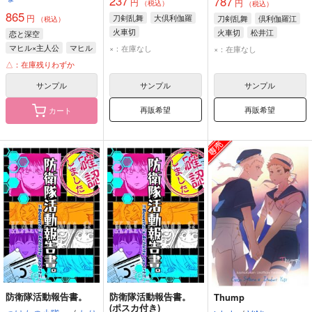
237
787
円
円
（税込）
（税込）
865
円
刀剣乱舞
大倶利伽羅
刀剣乱舞
倶利伽羅江
（税込）
火車切
火車切
松井江
恋と深空
マヒル×主人公
マヒル
×：在庫なし
×：在庫なし
主人公
△：在庫残りわずか
サンプル
サンプル
サンプル
再販希望
再販希望
カート
防衛隊活動報告書。
防衛隊活動報告書。
Thump
(ポスカ付き)