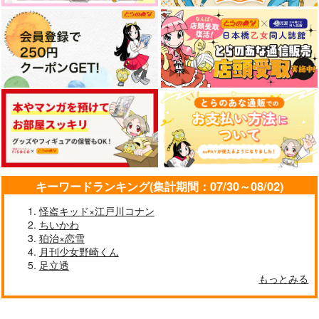
キーワードランキング(集計期間：07/30～08/02)
怪盗キッド×江戸川コナン
ちいかわ
狛治×恋雪
月刊少女野崎くん
足立透
もっとみる