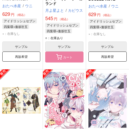
ランド
おたべ水産
/
ウニ
おたべ水産
/
ウニ
月よ星よと
/
カピウス
629
629
円
円
（税込）
（税込）
545
円
（税込）
アイドリッシュセブン
アイドリッシュセブン
アイドリッシュセブン
四葉環×逢坂壮五
四葉環×逢坂壮五
四葉環×逢坂壮五
四葉環
逢坂壮五
四葉環
逢坂壮五
×：在庫なし
×：在庫なし
逢坂壮五
四葉環
○：在庫あり
サンプル
サンプル
サンプル
再販希望
再販希望
カート