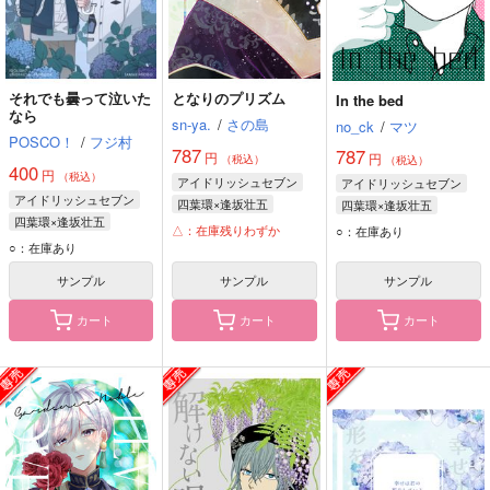
それでも曇って泣いた
となりのプリズム
In the bed
なら
sn-ya.
/
さの島
no_ck
/
マツ
POSCO！
/
フジ村
787
787
円
円
（税込）
（税込）
400
円
（税込）
アイドリッシュセブン
アイドリッシュセブン
アイドリッシュセブン
四葉環×逢坂壮五
四葉環×逢坂壮五
四葉環×逢坂壮五
四葉環
逢坂壮五
四葉環
逢坂壮五
△：在庫残りわずか
○：在庫あり
四葉環
逢坂壮五
○：在庫あり
サンプル
サンプル
サンプル
カート
カート
カート