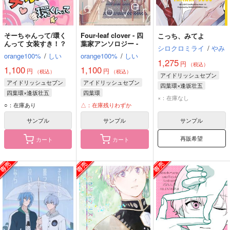
そーちゃんって/環く
Four-leaf clover - 四
こっち、みてよ
んって 女装すき！？
葉家アンソロジー -
シロクロミライ
/
やみ
orange100%
/
しい
orange100%
/
しい
1,275
円
（税込）
1,100
1,100
円
円
（税込）
（税込）
アイドリッシュセブン
アイドリッシュセブン
アイドリッシュセブン
四葉環×逢坂壮五
四葉環×逢坂壮五
四葉環
四葉環
逢坂壮五
×：在庫なし
四葉環
逢坂壮五
○：在庫あり
△：在庫残りわずか
サンプル
サンプル
サンプル
再販希望
カート
カート