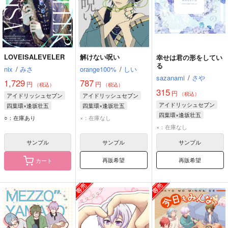
LOVEISALEVELER
解けない呪い
幸せは君の形をしてい
る
nix
/
みさ
orange100%
/
しい
sazanami
/
さや
1,729
787
円
円
（税込）
（税込）
315
円
（税込）
アイドリッシュセブン
アイドリッシュセブン
アイドリッシュセブン
四葉環×逢坂壮五
四葉環×逢坂壮五
四葉環×逢坂壮五
四葉環
逢坂壮五
四葉環
逢坂壮五
○：在庫あり
×：在庫なし
四葉環
逢坂壮五
×：在庫なし
サンプル
サンプル
サンプル
再販希望
再販希望
カート