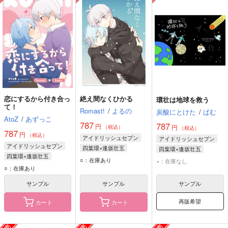
恋にするから付き合っ
絶え間なくひかる
環壮は地球を救う
て！
Romast!
/
よるの
炭酸にとけた
/
ぱむ
AtoZ
/
あずっこ
787
787
円
円
（税込）
（税込）
787
円
（税込）
アイドリッシュセブン
アイドリッシュセブン
アイドリッシュセブン
四葉環×逢坂壮五
四葉環×逢坂壮五
四葉環×逢坂壮五
四葉環
逢坂壮五
四葉環
逢坂壮五
○：在庫あり
×：在庫なし
四葉環
逢坂壮五
○：在庫あり
サンプル
サンプル
サンプル
再販希望
カート
カート