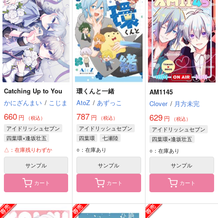
Catching Up to You
環くんと一緒
AM1145
かにざんまい
/
こじま
AtoZ
/
あずっこ
Clover
/
月方未完
660
787
629
円
円
円
（税込）
（税込）
（税込）
アイドリッシュセブン
アイドリッシュセブン
アイドリッシュセブン
四葉環×逢坂壮五
四葉環
七瀬陸
四葉環×逢坂壮五
四葉環
逢坂壮五
二階堂大和
四葉環
逢坂壮五
△：在庫残りわずか
○：在庫あり
○：在庫あり
サンプル
サンプル
サンプル
カート
カート
カート