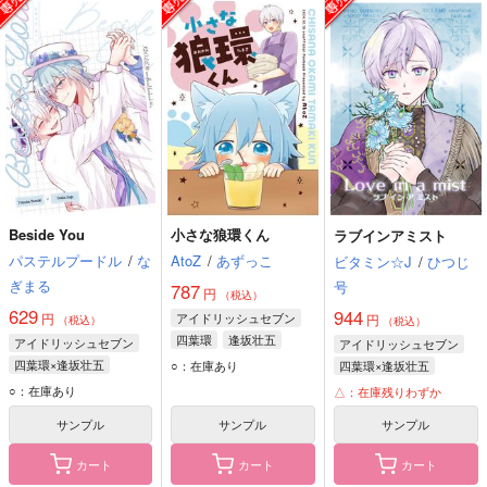
Beside You
小さな狼環くん
ラブインアミスト
パステルプードル
/
な
AtoZ
/
あずっこ
ビタミン☆J
/
ひつじ
ぎまる
号
787
円
（税込）
629
944
円
アイドリッシュセブン
円
（税込）
（税込）
四葉環
逢坂壮五
アイドリッシュセブン
アイドリッシュセブン
二階堂大和
四葉環×逢坂壮五
○：在庫あり
四葉環×逢坂壮五
四葉環
逢坂壮五
四葉環
逢坂壮五
○：在庫あり
△：在庫残りわずか
サンプル
サンプル
サンプル
カート
カート
カート