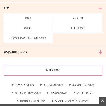
配送
宅配便
ポスト投函
店頭受取
おまとめ配送
11,000円（税込）以上で送料当社負担
便利な機能/サービス
店舗を探す
WEBSITE利用規約
とらのあな会員規約
通信販売ポイント規約
電子書籍サービス利用規約
個人情報保護方針
クッキーポリシー
特定商取引法に基づく表示
なりすまし・いたずら注文について