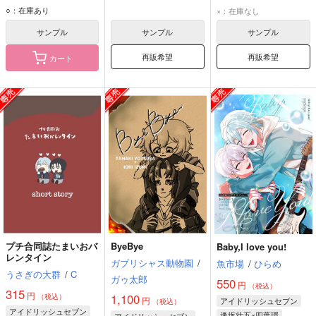
逢坂壮五
四葉環
○：在庫あり
×：在庫なし
サンプル
サンプル
サンプル
再販希望
再販希望
カート
プチ合同誌たまいおバ
ByeBye
Baby,I love you!
レンタイン
ガブリシャス動物園
/
魚市場
/
ひらめ
うさぎの大群
/
C
ガゥ太郎
550
円
（税込）
315
円
1,100
（税込）
円
アイドリッシュセブン
（税込）
アイドリッシュセブン
逢坂壮五×四葉環
アイドリッシュセブン