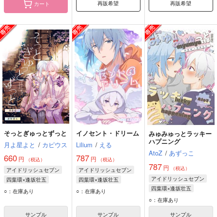
再販希望
再販希望
カート
そっとぎゅっとずっと
イノセント・ドリーム
みゅみゅっとラッキー
ハプニング
月よ星よと
/
カピウス
Lilium
/
える
AtoZ
/
あずっこ
660
787
円
円
（税込）
（税込）
787
円
（税込）
アイドリッシュセブン
アイドリッシュセブン
アイドリッシュセブン
四葉環×逢坂壮五
四葉環×逢坂壮五
四葉環×逢坂壮五
逢坂壮五
四葉環
四葉環
逢坂壮五
○：在庫あり
○：在庫あり
四葉環
逢坂壮五
○：在庫あり
サンプル
サンプル
サンプル