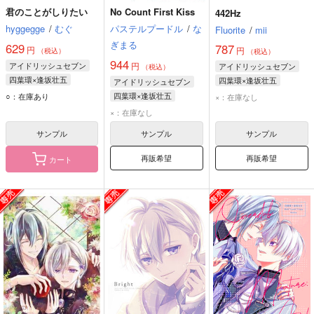
君のことがしりたい
No Count First Kiss
442Hz
hyggegge
/
むぐ
パステルプードル
/
な
Fluorite
/
mii
ぎまる
629
787
円
円
（税込）
（税込）
944
アイドリッシュセブン
円
アイドリッシュセブン
（税込）
四葉環×逢坂壮五
四葉環×逢坂壮五
アイドリッシュセブン
四葉環
逢坂壮五
四葉環
逢坂壮五
四葉環×逢坂壮五
○：在庫あり
×：在庫なし
四葉環
逢坂壮五
×：在庫なし
サンプル
サンプル
サンプル
再販希望
再販希望
カート