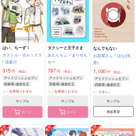
はい、ちーず！
タクシーと王子さま
なんでもない
カストル・ポルックス
あもんちょ
/
まりせん
お花屋さん
/
はな(浅
/
須菜川
せー
香)
315
787
1,100
円
円
円
（税込）
（税込）
（税込）
アイドリッシュセブン
アイドリッシュセブン
アイドリッシュセブン
四葉環×逢坂壮五
四葉環×逢坂壮五
四葉環×逢坂壮五
四葉環
逢坂壮五
四葉環
逢坂壮五
四葉環
逢坂壮五
△：在庫残りわずか
△：在庫残りわずか
×：在庫なし
サンプル
サンプル
サンプル
再販希望
カート
カート