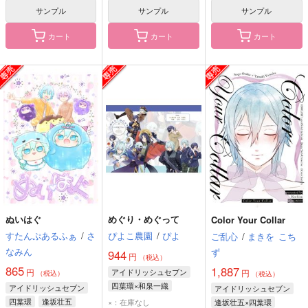
サンプル
サンプル
サンプル
カート
カート
カート
ぬいはぐ
めぐり・めぐって
Color Your Collar
すたんぷあるふぁ
/
さ
ぴよこ農園
/
ぴよ
ご乱心
/
まきを
こち
なみん
ず
944
円
（税込）
865
1,887
円
アイドリッシュセブン
円
（税込）
（税込）
四葉環×和泉一織
アイドリッシュセブン
アイドリッシュセブン
和泉一織
四葉環
四葉環
逢坂壮五
×：在庫なし
逢坂壮五×四葉環