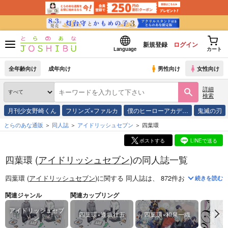
新規登録
ログイン
Language
カート
全年齢向け
成年向け
男性向け
女性向け
詳細
検索
月刊少女野崎くん
フリンズ×ファルカ
僕のヒーローアカデ…
鬼滅の刃
とらのあな通販
同人誌
アイドリッシュセブン
四葉環
ポストする
LINEで送る
四葉環 (
アイドリッシュセブン
)の同人誌一覧
四葉環 (
アイドリッシュセブン
)
に関する
同人誌
は、
872
件お取り扱いがご
続きを読む
関連ジャンル
関連カップリング
アイドリッシュセブ
四葉環×逢坂壮五
四葉環×和泉一織
逢坂壮
ン