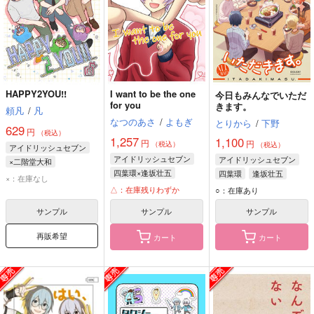
HAPPY2YOU!!
I want to be the one
今日もみんなでいただ
for you
きます。
頼凡
/
凡
なつのあさ
/
よもぎ
とりから
/
下野
629
円
（税込）
1,257
1,100
円
円
（税込）
（税込）
アイドリッシュセブン
アイドリッシュセブン
アイドリッシュセブン
×二階堂大和
四葉環×逢坂壮五
四葉環
逢坂壮五
二階堂大和
逢坂壮五
×：在庫なし
逢坂壮五
四葉環
和泉三月
△：在庫残りわずか
四葉環
○：在庫あり
サンプル
サンプル
サンプル
再販希望
カート
カート