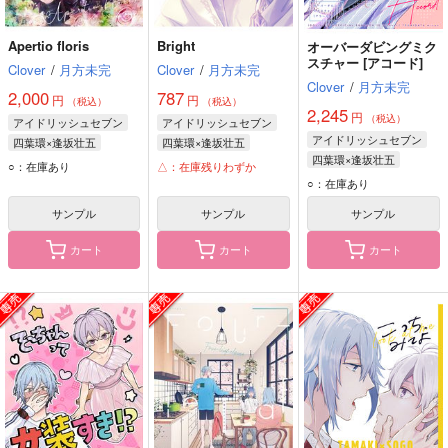
Apertio floris
Bright
オーバーダビングミク
スチャー [アコード]
Clover
/
月方未完
Clover
/
月方未完
Clover
/
月方未完
2,000
787
円
円
（税込）
（税込）
2,245
円
（税込）
アイドリッシュセブン
アイドリッシュセブン
アイドリッシュセブン
四葉環×逢坂壮五
四葉環×逢坂壮五
四葉環×逢坂壮五
四葉環
逢坂壮五
四葉環
逢坂壮五
○：在庫あり
△：在庫残りわずか
四葉環
逢坂壮五
七瀬陸
○：在庫あり
サンプル
サンプル
サンプル
カート
カート
カート