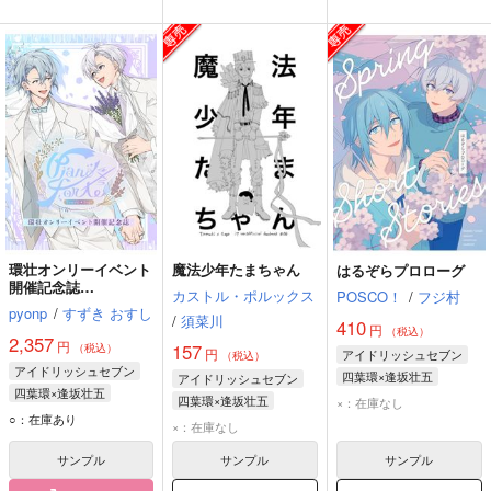
環壮オンリーイベント
魔法少年たまちゃん
はるぞらプロローグ
開催記念誌
カストル・ポルックス
POSCO！
/
フジ村
pianoforte4/5
pyonp
/
すずき おすし
/
須菜川
410
円
（税込）
2,357
円
157
（税込）
円
アイドリッシュセブン
（税込）
アイドリッシュセブン
四葉環×逢坂壮五
アイドリッシュセブン
四葉環×逢坂壮五
四葉環
逢坂壮五
四葉環×逢坂壮五
×：在庫なし
四葉環
逢坂壮五
○：在庫あり
四葉環
逢坂壮五
×：在庫なし
サンプル
サンプル
サンプル