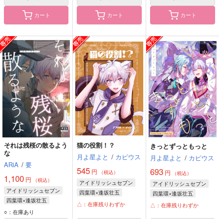
カート
カート
カート
それは残桜の散るよう
猫の役割！？
きっとずっともっと
な
月よ星よと
/
カピウス
月よ星よと
/
カピウス
ARiA
/
要
545
693
円
円
（税込）
（税込）
1,100
円
（税込）
アイドリッシュセブン
アイドリッシュセブン
アイドリッシュセブン
四葉環×逢坂壮五
四葉環×逢坂壮五
四葉環×逢坂壮五
逢坂壮五
四葉環
逢坂壮五
四葉環
△：在庫残りわずか
△：在庫残りわずか
四葉環
逢坂壮五
○：在庫あり
メイア