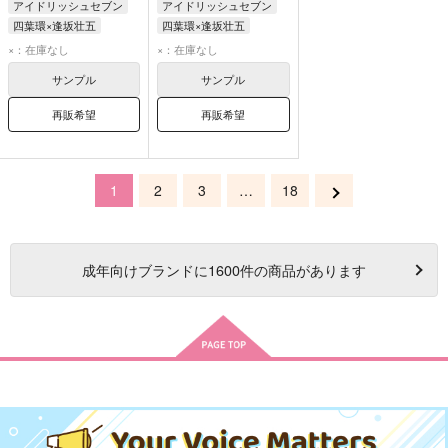
アイドリッシュセブン
アイドリッシュセブン
四葉環×逢坂壮五
四葉環×逢坂壮五
逢坂壮五
四葉環
四葉環
逢坂壮五
×：在庫なし
×：在庫なし
サンプル
サンプル
再販希望
再販希望
1
2
3
…
18
成年
向けブランドに
1600
件の商品があります