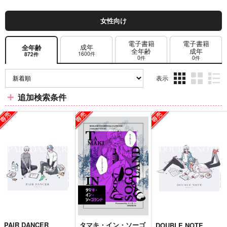
女性向け
電子書籍
電子書籍
成年
全年齢
全年齢
成年
1600件
872件
0件
0件
表示
3カ
2カ
1カ
追加検索条件
ラ
ラ
ラ
ム
ム
ム
表
表
表
示
示
示
PAIR DANCER
タマキ・イン・ソーゴ
DOUBLE NOTE