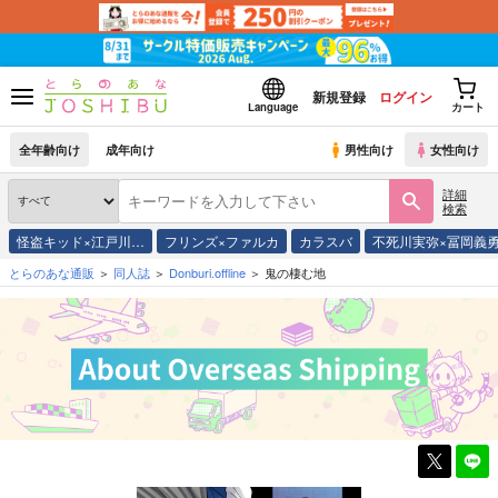
新規登録
ログイン
Language
カート
全年齢向け
成年向け
男性向け
女性向け
詳細
検索
怪盗キッド×江戸川…
フリンズ×ファルカ
カラスバ
不死川実弥×冨岡義
とらのあな通販
同人誌
Donburi.offline
鬼の棲む地