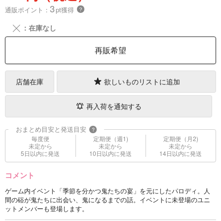
3
通販ポイント：
pt獲得
？
╳
：在庫なし
再販希望
店舗在庫
欲しいものリストに追加
再入荷を通知する
おまとめ目安と発送目安
?
毎度便
定期便（週1)
定期便（月2)
未定から
未定から
未定から
5日以内に発送
10日以内に発送
14日以内に発送
コメント
ゲーム内イベント「季節を分かつ鬼たちの宴」を元にしたパロディ。人
間の硲が鬼たちに出会い、鬼になるまでの話。イベントに未登場のユニ
ットメンバーも登場します。