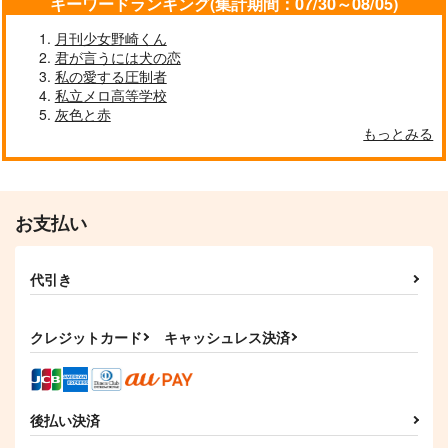
キーワードランキング(集計期間：07/30～08/05)
ラギー×レオナ
五条悟×伏黒恵
大倶利伽羅×山姥切国広
月刊少女野崎くん
サンプル
サンプル
サンプル
君が言うには犬の恋
私の愛する圧制者
作品詳細
作品詳細
作品詳細
私立メロ高等学校
灰色と赤
もっとみる
お支払い
代引き
クレジットカード
キャッシュレス決済
蜂蜜色の夜明け
ちゃむらぶ
ぷりーず！ぷりーず！
めりーみー！！！！
piova
Asupara town
たこわさわさ
944
472
円
円
（税込）
（税込）
787
後払い決済
円
（税込）
黒羽快斗×工藤新一
ラギー×レオナ
スタンリー×ゼノ