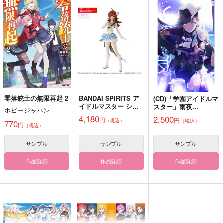
一番星は諦めにゃい！
きみの一等星
四葩紅藍オカトトキ
つーあっぷ！
じめつ
風太郎
787
629
800
円
円
円
（税込）
（税込）
（税込）
オールキャラ
エース×デュース
刀剣男士×男審神者
サンプル
サンプル
サンプル
作品詳細
作品詳細
作品詳細
零落銃士の無限再起 2
BANDAI SPIRITS ア
(CD)「学園アイドルマ
イドルマスター シャ
スター」雨夜
ホビージャパン
イニーカラー
燕 3rd Single「クラ
4,180
2,500
円
円
（税込）
ズ 30MS 小宮果穂 プ
（税込）
イアイ」
770
円
（税込）
ラモデル
サンプル
サンプル
サンプル
作品詳細
作品詳細
作品詳細
握る手の熱さもその冷
林檎乃歌
転生!!スーパーアイド
たさも
ル 4&6
少年じぇんとる