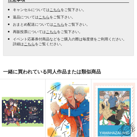
キャンセルについては
こちら
をご覧下さい。
返品については
こちら
をご覧下さい。
おまとめ配送については
こちら
をご覧下さい。
再販投票については
こちら
をご覧下さい。
イベント応募券付商品などをご購入の際は毎度便をご利用ください。
詳細は
こちら
をご覧ください。
一緒に買われている同人作品または類似商品