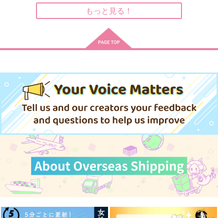
matte
=8
もっと見る！
1,540
円
（税込）
770
550
円
円
（税込）
刀剣男士
（税込）
紅井朱雀
四年生
サンプル
サンプル
サンプル
作品詳細
作品詳細
作品詳細
(CD)「学園アイドルマ
(CD)「学園アイドルマ
スター」クラス対抗初
スター」初星音楽
星大運動
祭 SONG COLLECTI
2,500
3,500
円
円
（税込）
（税込）
会 SONG COLLECTI
ON
ON
サンプル
サンプル
作品詳細
作品詳細
Note_re.
失踪ー俳優降谷零の二
てめーはいつまで待た
十四カ月
せりゃ気が済むんだ
める亭
二八六堂
いちごにく