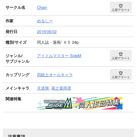
サークル名
Chain
入荷アラート
作家
めるしー
発行日
2019/06/02
種別/サイズ
同人誌 - 漫画/ Ａ５ 24p
ジャンル/
アイドルマスター SideM
入荷アラート
サブジャンル
カップリング
四銃士オールキャラ
入荷アラート
メインキャラ
天道輝
葛之葉雨彦
関連特集
注意事項