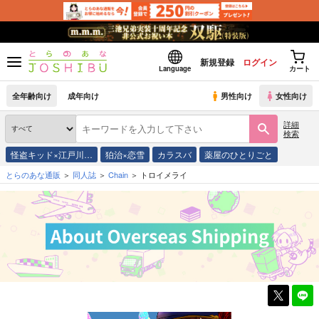
新規登録
ログイン
Language
カート
全年齢向け
成年向け
男性向け
女性向け
詳細
検索
怪盗キッド×江戸川…
狛治×恋雪
カラスバ
薬屋のひとりごと
とらのあな通販
同人誌
Chain
トロイメライ