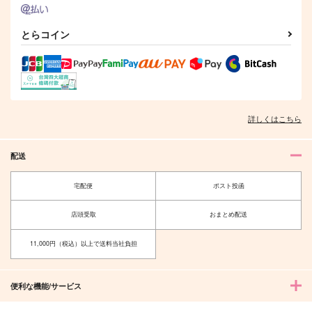
サンプル
サンプル
サンプル
とらコイン
作品詳細
作品詳細
作品詳細
詳しくはこちら
配送
宅配便
ポスト投函
店頭受取
おまとめ配送
Kneel by me
アイドルだってリベン
ジしたい！2
11,000円（税込）以上で送料当社負担
merci!
みるアドレナリン
2,200
円
（税込）
472
円
（税込）
池袋エィス×高田馬場ジョージ
便利な機能/サービス
オールキャラ×花垣武道