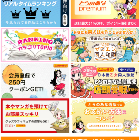
787
円
（税込）
1,494
660
円
円
（税込）
オールキャラ
（税込）
赤井秀一×安室透
流川楓×桜木花道
サンプル
サンプル
サンプル
作品詳細
作品詳細
作品詳細
チャムチャムタイム
ロストマン
ソメイユの君へ
Asupara town
うたたね
どらふるちーず桃
157
1,572
647
円
円
円
（税込）
（税込）
（税込）