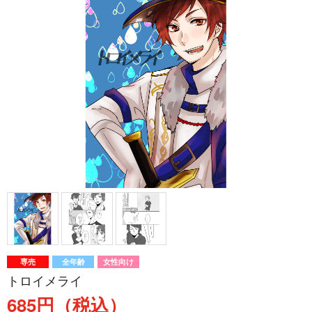
専売
全年齢
女性向け
トロイメライ
685円（税込）