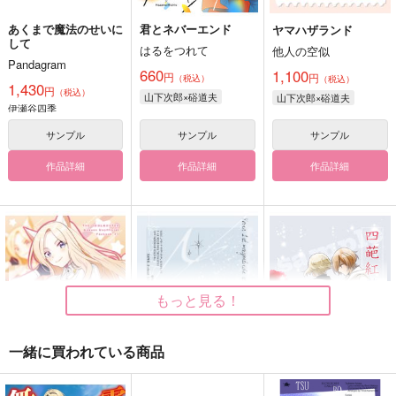
あくまで魔法のせいに
君とネバーエンド
ヤマハザランド
して
はるをつれて
他人の空似
Pandagram
660
1,100
円
円
（税込）
（税込）
1,430
円
（税込）
山下次郎×硲道夫
山下次郎×硲道夫
伊瀬谷四季
サンプル
サンプル
サンプル
作品詳細
作品詳細
作品詳細
もっと見る！
一緒に買われている商品