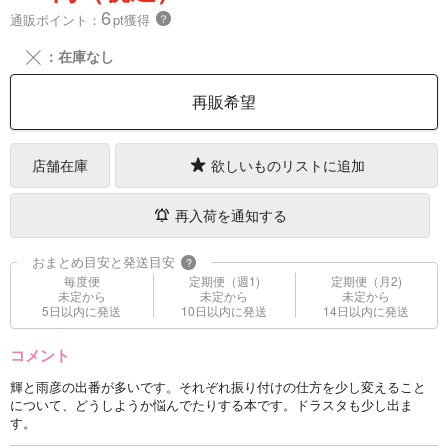
6
通販ポイント：
pt獲得
？
╳
：在庫なし
再販希望
店舗在庫
欲しいものリストに追加
再入荷を通知する
おまとめ目安と発送目安
?
毎度便
定期便（週1)
定期便（月2)
未定から
未定から
未定から
5日以内に発送
10日以内に発送
14日以内に発送
コメント
輝と雨彦の出番が多いです。それぞれ振り付けの仕方を少し変えること
について、どうしようか悩んでたりする本です。ドラスタも少し出ま
す。