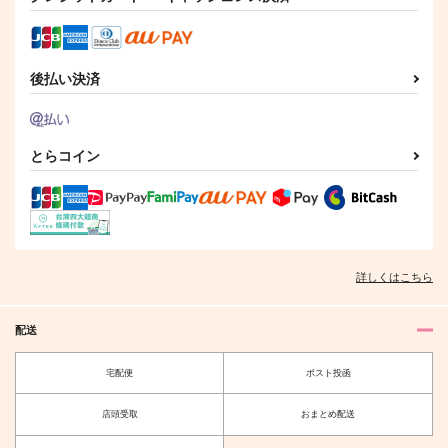
後払い決済
なきごと 前編
花巻が始める阿吽物
春待ち逃避行【前編】
語 前編
街屋
0608
2次元進化論
897
944
円
円
（税込）
とらコイン
（税込）
944
円
（税込）
HiMERU×桜河こはく
園大和×綾瀬川次郎
岩泉一×及川徹
サンプル
サンプル
サンプル
作品詳細
作品詳細
作品詳細
詳しくはこちら
配送
宅配便
ポスト投函
店頭受取
おまとめ配送