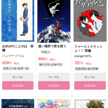
おめがのことのは 前
遠い場所で君を想う
ファーストクラッシ
編
ュ！！ 前編
「何処か」
ハンマードリル
orange100%
990
円
（税込）
629
787
円
円
（税込）
（税込）
獅子王司×石神千空
松野カラ松×松野一松
黒尾鉄朗×孤爪研磨
サンプル
サンプル
サンプル
作品詳細
作品詳細
作品詳細