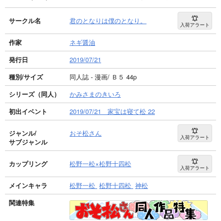
サークル名
君のとなりは僕のとなり。
入荷アラート
作家
ネギ醤油
発行日
2019/07/21
種別/サイズ
同人誌 - 漫画/ Ｂ５ 44p
シリーズ（同人）
かみさまのきいろ
初出イベント
2019/07/21 家宝は寝て松 22
ジャンル/
おそ松さん
入荷アラート
サブジャンル
カップリング
松野一松×松野十四松
入荷アラート
メインキャラ
松野一松
松野十四松
神松
関連特集