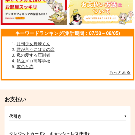
キーワードランキング(集計期間：07/30～08/05)
絶対に笑ってはいけな
僕の光、貴方の光。
恋に盲目 前編
いサビジ軍 前編
[前編]
Lila
月刊少女野崎くん
ゆちゃ
おいしいスープ
君が言うには犬の恋
1,890
円
（税込）
330
944
私の愛する圧制者
円
円
（税込）
（税込）
アーサー×本田菊
私立メロ高等学校
芥川龍之介×中島敦
灰色と赤
もっとみる
サンプル
サンプル
サンプル
作品詳細
作品詳細
作品詳細
お支払い
代引き
クレジットカード
キャッシュレス決済