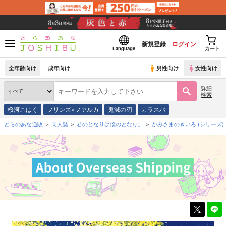
新規登録
ログイン
Language
カート
全年齢向け
成年向け
男性向け
女性向け
詳細
検索
桜河こはく
フリンズ×ファルカ
鬼滅の刃
カラスバ
とらのあな通販
同人誌
君のとなりは僕のとなり。
かみさまのきいろ
(シリーズ)