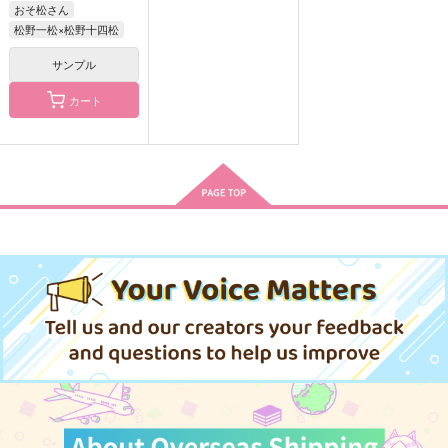
おそ松さん
松野一松×松野十四松
サンプル
カート
幻桜のワルツ 前編
転じた未来でまた君を
エンディングの音は彼
想ふ。 前編
方に-前編-
夢見心地
碧狼と雨
ILYT
550
円
（税込）
787
1,057
円
円
（税込）
（税込）
竈門炭治郎×栗花落カナヲ
五条悟×乙骨憂太
浅羽悠真×アキラ
サンプル
サンプル
サンプル
作品詳細
作品詳細
作品詳細