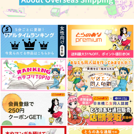
楽園の在り処 前編
運命のアリバイ 前編
現代に転生した鶴丸と
隣に引っ越してきた伽
Pulse.
大胸筋スパイス
羅光忠の話 前編
現世シューゴー！
【WEB再録】
472
787
円
円
（税込）
（税込）
1,100
円
霜月美佳＋常守朱
（税込）
ジャミル×カリム
鶴丸国永
サンプル
サンプル
サンプル
作品詳細
作品詳細
作品詳細