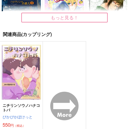
もっと見る！
関連商品(カップリング)
110番警視庁です！
扉の奥にはヒミツがあ
瞳にうつる男はいつ
ハロウィンの介添人
る！前編
か。前編
前編
Russian blue
Rabbit Hole.
KOS！
1,320
944
715
円
円
円
（税込）
（税込）
（税込）
警察学校組×夢主
山姥切国広×山姥切長義
八乙女楽×二階堂大和
サンプル
サンプル
サンプル
作品詳細
作品詳細
作品詳細
ニチリンソウノハナコ
トバ
ぴかぴかぽけっと
550
円
（税込）