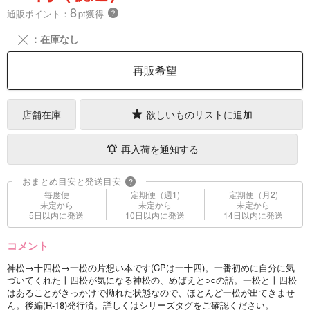
8
通販ポイント：
pt獲得
？
╳
：在庫なし
再販希望
店舗在庫
欲しいものリストに追加
再入荷を通知する
おまとめ目安と発送目安
?
毎度便
定期便（週1)
定期便（月2)
未定から
未定から
未定から
5日以内に発送
10日以内に発送
14日以内に発送
コメント
神松→十四松→一松の片想い本です(CPは一十四)。一番初めに自分に気
づいてくれた十四松が気になる神松の、めばえと○○の話。一松と十四松
はあることがきっかけで拗れた状態なので、ほとんど一松が出てきませ
ん。後編(R-18)発行済。詳しくはシリーズタグをご確認ください。