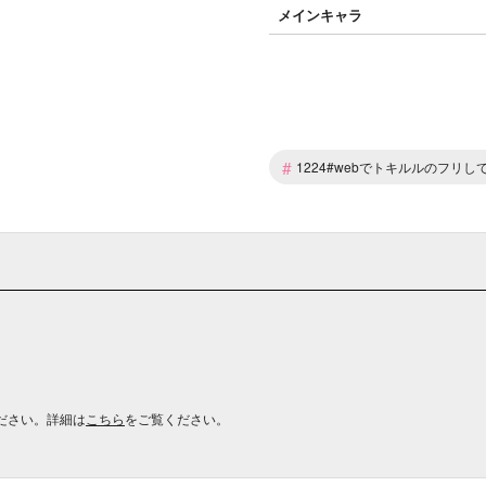
メインキャラ
#
1224#webでトキルルのフリしてpe
ださい。詳細は
こちら
をご覧ください。