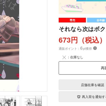
専売
全年齢
それなら次はボク
673円（税込
6
通販ポイント：
pt獲得
？
╳
：在庫なし
再
店舗在庫
を確認
再入荷を通知す