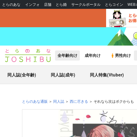
とらのあな
インフォ
店舗
とら婚
サークルポータル
とらコイン
WE
全年齢向け
成年向け
男性向け
同人誌(全年齢)
同人誌(成年)
同人特集(Vtuber)
とらのあな通販
同人誌
西に尽きる
それなら次はボクからも