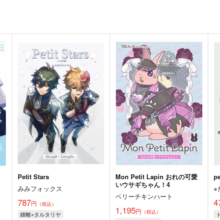
Petit Stars
Mon Petit Lapin おれの可愛
p
いウサギちゃん！4
みみフォックス
ベリーチキンハート
787
4
円
（税込）
1,195
円
（税込）
鍾離×タルタリヤ