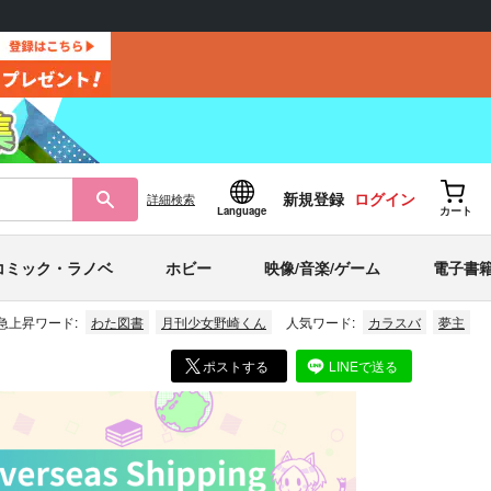
新規登録
ログイン
詳細
検索
Language
カート
コミック・ラノベ
ホビー
映像/音楽/ゲーム
電子書
急上昇ワード:
わた図書
月刊少女野崎くん
人気ワード:
カラスバ
夢主
ポストする
LINEで送る