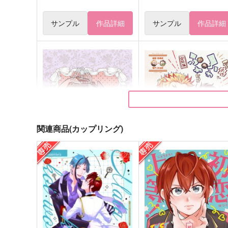
サンプル
作品詳細
サンプル
作品詳細
関連商品(カップリング)
Mon Petit Lapin おれの可愛
俺たちがふわふわに!?完結
いウサギちゃん！3
1224
ベリーチキンハート
865
円
（税込）
1,195
円
（税込）
煉獄杏寿郎×竈門炭治郎