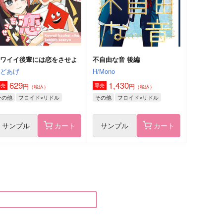
サンプル
作品詳細
サンプル
作品詳細
カワイイ後輩には恋をさせよ
不自由な音 後編
にどあげ
H/Mono
629
1,430
円
円
専売
専売
（税込）
（税込）
その他
フロイド×リドル
その他
フロイド×リドル
サンプル
カート
サンプル
カート
水煙怪異録 五
余煙
四葩煙月堂
おちゃネコ
,100
944
円
円
（税込）
（税込）