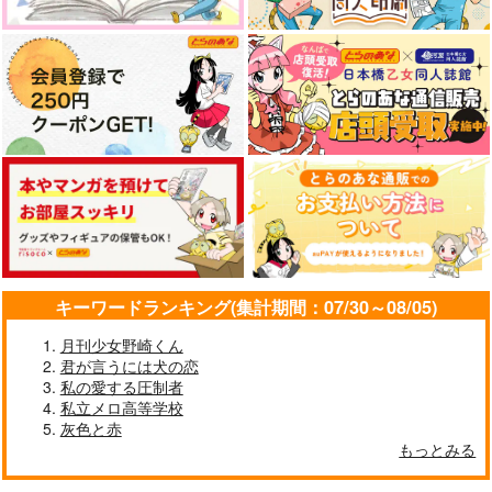
キーワードランキング(集計期間：07/30～08/05)
月刊少女野崎くん
君が言うには犬の恋
私の愛する圧制者
私立メロ高等学校
灰色と赤
もっとみる