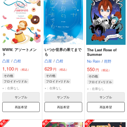
WWW. アソートメン
いつか世界の果てまで
The Last Rose of
ト
も
Summer
凸屋
/
凸柑
凸屋
/
凸柑
No Rain
/
雨野
1,100
629
550
円
円
円
（税込）
（税込）
（税込）
その他
その他
その他
フロイド×リドル
フロイド×リドル
フロイド×リドル
フロイド・リーチ
フロイド・リーチ
リドル・ローズハート
×：在庫なし
×：在庫なし
×：在庫なし
リドル・ローズハート
リドル・ローズハート
フロイド・リーチ
サンプル
サンプル
サンプル
アズール・アーシェングロット
再販希望
再販希望
再販希望