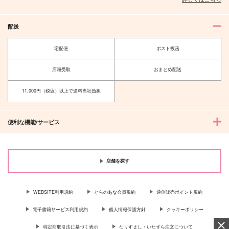
配送
宅配便
ポスト投函
店頭受取
おまとめ配送
11,000円（税込）以上で送料当社負担
便利な機能/サービス
店舗を探す
WEBSITE利用規約
とらのあな会員規約
通信販売ポイント規約
電子書籍サービス利用規約
個人情報保護方針
クッキーポリシー
特定商取引法に基づく表示
なりすまし・いたずら注文について