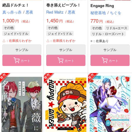
絶品ドルチェ！
巻き添えピープル！
Engage Ring
真っ赤っ赤
/
悪夜
Red Waltz
/
悪夜
秘密基地
/
ちぐを
1,000
1,450
770
円
円
円
（税込）
（税込）
（税込）
その他
その他
その他
リドル×エース
ジェイド×リドル
ジェイド×リドル
リドル・ローズハート
リドル・ローズハート
ジェイド・リーチ
エース・トラッポラ
△：在庫残りわずか
△：在庫残りわずか
○：在庫あり
ジェイド・リーチ
リドル・ローズハート
サンプル
サンプル
サンプル
カート
カート
カート