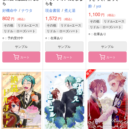
ら
らを
酔
/
yoi
好機命中
/
ナウタ
現金書留
/
煮え湯
1,100
円
（税込）
802
1,572
円
円
（税込）
（税込）
その他
リドル×エース
その他
リドル×エース
その他
リドル×エース
リドル・ローズハート
リドル・ローズハート
リドル・ローズハート
エース・トラッポラ
○：在庫あり
エース・トラッポラ
エース・トラッポラ
○：予約受付中
○：在庫あり
サンプル
サンプル
サンプル
カート
カート
カート