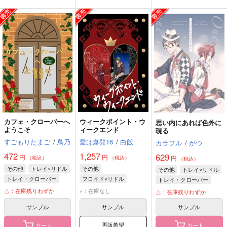
カフェ・クローバーへ
ウィークポイント・ウ
思い内にあれば色外に
ようこそ
ィークエンド
現る
すごもりたまご
/
鳥乃
愛は爆発16
/
白飯
カラフル
/
がつ
472
1,257
629
円
円
円
（税込）
（税込）
（税込）
その他
トレイ×リドル
その他
その他
トレイ×リドル
トレイ・クローバー
フロイド×リドル
トレイ・クローバー
リドル・ローズハート
フロイド・リーチ
リドル・ローズハート
△：在庫残りわずか
×：在庫なし
△：在庫残りわずか
リドル・ローズハート
サンプル
サンプル
サンプル
再販希望
カート
カート