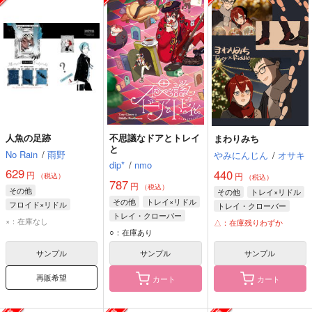
人魚の足跡
不思議なドアとトレイ
まわりみち
と
No Rain
/
雨野
やみにんじん
/
オサキ
dip*
/
nmo
629
440
円
円
（税込）
（税込）
787
円
（税込）
その他
その他
トレイ×リドル
その他
トレイ×リドル
フロイド×リドル
トレイ・クローバー
トレイ・クローバー
フロイド・リーチ
リドル・ローズハート
×：在庫なし
△：在庫残りわずか
リドル・ローズハート
○：在庫あり
リドル・ローズハート
NRC馬術部
サンプル
サンプル
サンプル
再販希望
カート
カート