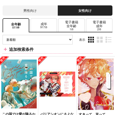
男性向け
女性向け
電子書籍
電子書籍
成年
全年齢
全年齢
成年
917件
511件
1件
2件
表示
3カ
2カ
1カ
追加検索条件
ラ
ラ
ラ
ム
ム
ム
表
表
表
示
示
示
この国では愛が降るか
バリアシオンにさよな
すきって、言って