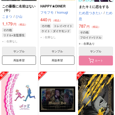
この薔薇に名前はない
HAPPY★DINER
またキミに恋をする
（中）
フモフモ
/
komugi
ため息つきたい
/
ため
こまつ
/
ひ山
息
440
円
（税込）
1,179
円
（税込）
787
その他
トレイ×ケイト
円
（税込）
その他
ケイト・ダイヤモンド
その他
リドル×女監督生
トレイ・クローバー
×：在庫なし
フロイド×リドル
リドル・ローズハート
×：在庫なし
リドル・ローズハート
リドル・ローズハート
○：在庫あり
女監督生
フロイド・リーチ
サンプル
サンプル
サンプル
再販希望
再販希望
カート