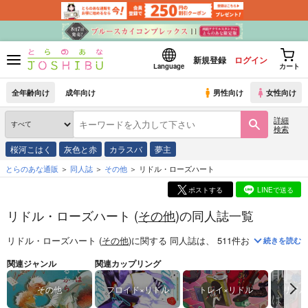
新規登録
ログイン
Language
カート
全年齢向け
成年向け
男性向け
女性向け
詳細
検索
桜河こはく
灰色と赤
カラスバ
夢主
とらのあな通販
同人誌
その他
リドル・ローズハート
ポストする
LINEで送る
リドル・ローズハート (
その他
)の同人誌一覧
リドル・ローズハート (
その他
)
に関する
同人誌
は、
511
件お取り扱いがご
続きを読む
関連ジャンル
関連カップリング
その他
フロイド×リドル
トレイ×リドル
リドル