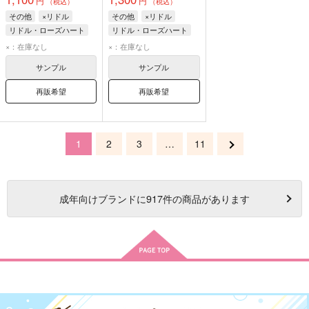
円
円
（税込）
（税込）
その他
×リドル
その他
×リドル
リドル・ローズハート
リドル・ローズハート
×：在庫なし
×：在庫なし
サンプル
サンプル
再販希望
再販希望
1
2
3
…
11
成年
向けブランドに
917
件の商品があります