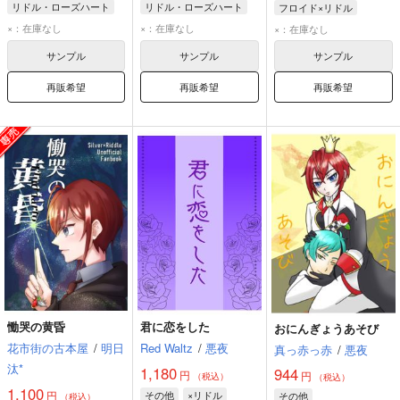
リドル・ローズハート
リドル・ローズハート
フロイド×リドル
フロイド・リーチ
×：在庫なし
×：在庫なし
×：在庫なし
リドル・ローズハート
サンプル
サンプル
サンプル
アズール・アーシェングロット
再販希望
再販希望
再販希望
慟哭の黄昏
君に恋をした
おにんぎょうあそび
花市街の古本屋
/
明日
Red Waltz
/
悪夜
真っ赤っ赤
/
悪夜
汰*
1,180
944
円
円
（税込）
（税込）
1,100
円
その他
×リドル
その他
（税込）