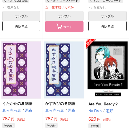
リドル・ローズハート
リドル・ローズハート
トレイ・クローバー
×：在庫なし
△：在庫残りわずか
×：在庫なし
女監督生
サンプル
サンプル
サンプル
再販希望
再販希望
カート
うたかたの夏物語
かすみびの冬物語
Are You Ready？
真っ赤っ赤
/
悪夜
真っ赤っ赤
/
悪夜
No Rain
/
雨野
787
787
629
円
円
円
（税込）
（税込）
（税込）
その他
その他
その他