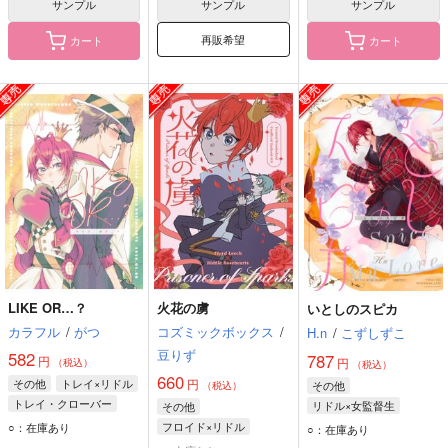
サンプル
サンプル
サンプル
再販希望
カート
カート
LIKE OR…？
火花の虜
いとしのスピカ
カラフル
/
がつ
コズミックボックス
/
H.n
/
こずしずこ
豆りず
582
787
円
円
（税込）
（税込）
660
その他
トレイ×リドル
円
その他
（税込）
トレイ・クローバー
リドル×女監督生
その他
リドル・ローズハート
リドル・ローズハート
フロイド×リドル
○：在庫あり
○：在庫あり
女監督生
フロイド・リーチ