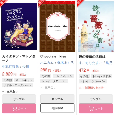
カイタヤツ・マトメタ
Chocolate kiss
彼の薔薇の名前は
ーノ
ハニカム
/
梶木まぐろ
すごもりたまご
/
鳥乃
牛乳紅茶党
/
今川
286
472
円
円
（税込）
（税込）
2,829
円
（税込）
その他
トレイ×リドル
その他
トレイ×リドル
その他
オールキャラ
トレイ・クローバー
トレイ・クローバー
リドル・ローズハート
リドル・ローズハート
リドル・ローズハート
×：在庫なし
△：在庫残りわずか
ヴィル・シェーンハイト
○：在庫あり
デュース・スペード
サンプル
サンプル
サンプル
再販希望
カート
カート