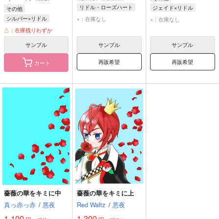
リドル・ローズハート
ジェイド×リドル
その他
ジェイド・リーチ
シルバー×リドル
×：在庫なし
×：在庫なし
リドル・ローズハート
シルバー
△：在庫残りわずか
リドル・ローズハート
サンプル
サンプル
サンプル
再販希望
再販希望
カート
薔薇の華をキミに中
薔薇の華をキミに上
真っ赤っ赤
/
悪夜
Red Waltz
/
悪夜
1,100
1,300