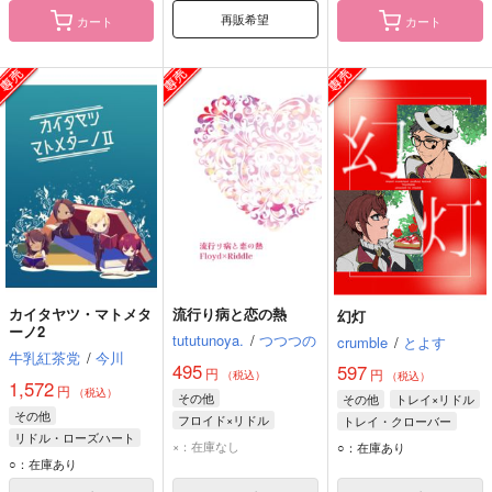
再販希望
カート
カート
カイタヤツ・マトメタ
流行り病と恋の熱
幻灯
ーノ2
tututunoya.
/
つつつの
crumble
/
とよす
牛乳紅茶党
/
今川
495
597
円
円
（税込）
（税込）
1,572
円
（税込）
その他
その他
トレイ×リドル
その他
フロイド×リドル
トレイ・クローバー
リドル・ローズハート
フロイド・リーチ
リドル・ローズハート
×：在庫なし
○：在庫あり
ヴィル・シェーンハイト
○：在庫あり
リドル・ローズハート
レオナ・キングスカラー