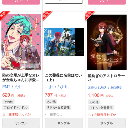
陸の交尾が上手なオレ
この薔薇に名前はない
星紡ぎのアストロラー
が金魚ちゃんに求愛す
（上）
ベ
る話
PMT
/
丈中
こまつ
/
ひ山
SakuraBoX
/
綾瀬桜
629
787
1,100
円
円
円
（税込）
（税込）
（税込）
その他
その他
その他
フロイド×リドル
リドル×女監督生
リドル×女監督生
フロイド・リーチ
リドル・ローズハート
リドル・ローズハート
△：在庫残りわずか
×：在庫なし
△：在庫残りわずか
リドル・ローズハート
女監督生
女監督生
サンプル
サンプル
サンプル