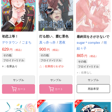
初恋上等！
灯る想い、霞む景色
最終回をさがさないで
デケタウン
/
ごまち
真っ赤っ赤
/
悪夜
sugar＊complex
/
咲
結々子
629
900
円
円
（税込）
（税込）
865
その他
その他
円
（税込）
フロイド×リドル
フロイド×リドル
その他
フロイド・リーチ
リドル・ローズハート
○：在庫あり
△：在庫残りわずか
フロイド×リドル
リドル・ローズハート
フロイド・リーチ
フロイド・リーチ
×：在庫なし
リドル・ローズハート
サンプル
サンプル
サンプル
再販希望
カート
カート