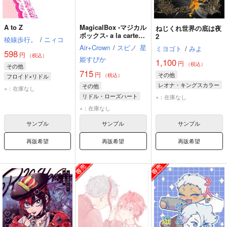
A to Z
MagicalBox -マジカル
ねじくれ世界の底は夜
ボックス- a la carte
2
稜線歩行。
/
ニィコ
#2
Air+Crown
/
スピノ
星
ミヨゴト
/
みよ
598
円
（税込）
姫すぴか
1,100
円
（税込）
その他
715
円
その他
（税込）
フロイド×リドル
レオナ・キングスカラー
その他
フロイド・リーチ
×：在庫なし
ロロ・フランム
リドル・ローズハート
リドル・ローズハート
×：在庫なし
リドル・ローズハート
ジェイド・リーチ
×：在庫なし
デイヴィス・クルーウェル
サンプル
サンプル
サンプル
再販希望
再販希望
再販希望