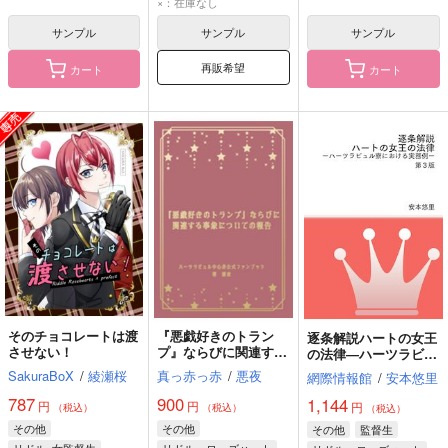
×：在庫なし
リドル・ローズハート
サンプル
サンプル
サンプル
再販希望
カート
カート
そのチョコレートは渡
『悪戯好きのトラン
逐条解説ハートの女王
させない！
プ』ならびに関連する
の法律―ハーツラビュ
事象についての報告
ル寮における実務例―
SakuraBoX
/
綾瀬桜
真っ赤っ赤
/
悪夜
網際情報館
/
安本悠里
第３版
787
900
1,144
円
円
円
（税込）
（税込）
（税込）
その他
その他
その他
監督生
リドル×女監督生
リドル・ローズハート