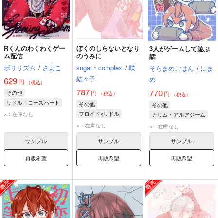
Rくんのわくわくゲー
ぼくのしらないとなり
3人がゲームして遊ぶ
ム配信
のうみに
話
ポリリズム
/
さよこ
sugar＊complex
/
咲
そらまめごはん
/
にま
結々子
め
629
円
（税込）
787
770
その他
円
円
（税込）
（税込）
リドル・ローズハート
その他
その他
アズール・アーシェングロット
フロイド×リドル
×：在庫なし
カリム・アルアジーム
フロイド・リーチ
リドル・ローズハート
×：在庫なし
×：在庫なし
リドル・ローズハート
アズール・アーシェングロット
サンプル
サンプル
サンプル
再販希望
再販希望
再販希望