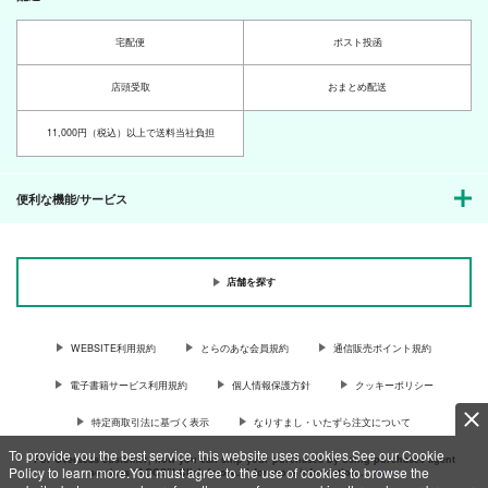
宅配便
ポスト投函
店頭受取
おまとめ配送
11,000円（税込）以上で送料当社負担
便利な機能/サービス
店舗を探す
WEBSITE利用規約
とらのあな会員規約
通信販売ポイント規約
電子書籍サービス利用規約
個人情報保護方針
クッキーポリシー
特定商取引法に基づく表示
なりすまし・いたずら注文について
To provide you the best service, this website uses cookies.See our Cookie
For Overseas customer, now you can ship your purchases by using purchases agent
Policy to learn more.You must agree to the use of cookies to browse the
services “AOCS”! Click {more…} for more information …
more