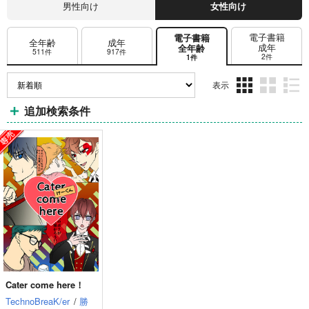
男性向け
女性向け
電子書籍
電子書籍
全年齢
成年
成年
全年齢
511件
917件
2件
1件
表示
3カ
2カ
1カ
追加検索条件
ラ
ラ
ラ
ム
ム
ム
表
表
表
示
示
示
Cater come here！
TechnoBreaK/er
/
勝