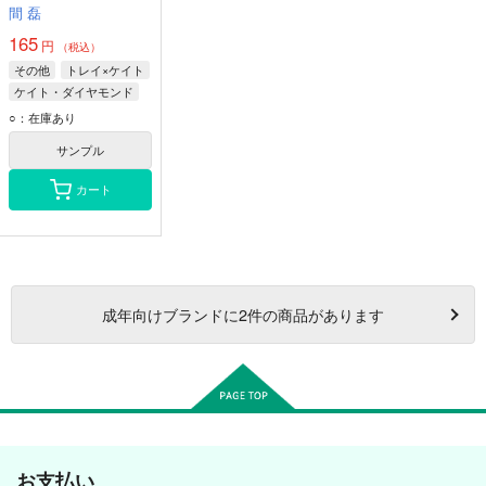
間 磊
165
円
（税込）
その他
トレイ×ケイト
ケイト・ダイヤモンド
トレイ・クローバー
○：在庫あり
リドル・ローズハート
サンプル
カート
成年
向けブランドに
2
件の商品があります
お支払い