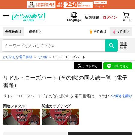
新規登録
ログイン
Language
カート
全年齢向け
成年向け
男性向け
女性向け
詳細
検索
とらのあな電子書籍
その他
リドル・ローズハート
ポストする
LINEで送る
リドル・ローズハート (
その他
)の同人誌一覧（電子
書籍）
リドル・ローズハート (
その他
)
に関する
電子書籍
は、
1
件お取り扱いがご
続きを読む
関連ジャンル
関連カップリング
その他
トレイ×ケイト