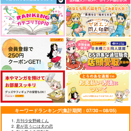
サンプル
サンプル
サンプル
作品詳細
作品詳細
作品詳細
ビギナーシェフ２
have it bad
hang out
ちっくたっく
ホルン吹きの休日
性癖の闇鍋
キーワードランキング(集計期間：07/30～08/05)
1,887
1,257
787
円
円
円
（税込）
（税込）
（税込）
ジェイド・リーチ
月刊少女野崎くん
ジェイド×アズール
ジェイド×フロイド
君が言うには犬の恋
サンプル
サンプル
サンプル