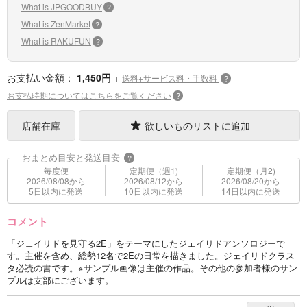
What is JPGOODBUY
?
What is ZenMarket
?
What is RAKUFUN
?
お支払い金額：
1,450円
+
送料+サービス料・手数料
?
お支払時期についてはこちらをご覧ください
?
店舗在庫
欲しいものリストに追加
おまとめ目安と発送目安
?
毎度便
定期便（週1)
定期便（月2)
2026/08/08から
2026/08/12から
2026/08/20から
5日以内に発送
10日以内に発送
14日以内に発送
コメント
「ジェイリドを見守る2E」をテーマにしたジェイリドアンソロジーで
す。主催を含め、総勢12名で2Eの日常を描きました。ジェイリドクラス
タ必読の書です。※サンプル画像は主催の作品。その他の参加者様のサン
プルは支部にございます。