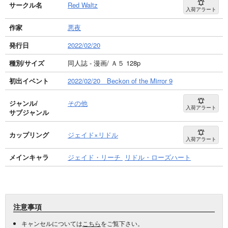
サークル名
Red Waltz
入荷アラート
作家
悪夜
発行日
2022/02/20
種別/サイズ
同人誌 - 漫画/ Ａ５ 128p
初出イベント
2022/02/20 Beckon of the Mirror 9
ジャンル/
その他
入荷アラート
サブジャンル
カップリング
ジェイド×リドル
入荷アラート
メインキャラ
ジェイド・リーチ
リドル・ローズハート
注意事項
キャンセルについては
こちら
をご覧下さい。