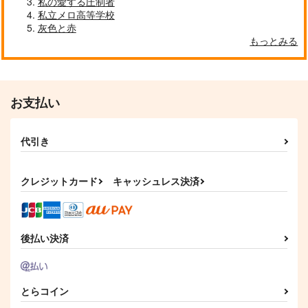
私の愛する圧制者
私立メロ高等学校
作品詳細
作品詳細
作品詳細
灰色と赤
もっとみる
お支払い
代引き
クレジットカード
キャッシュレス決済
全くウチのウツボども
mochi log2
は
monolog
ランハニ
後払い決済
944
円
（税込）
315
円
（税込）
ジェイド×フロイド
ジェイド×フロイド
とらコイン
サンプル
サンプル