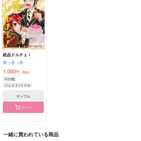
Waltz
デケタウン
事象についての報告
真っ赤っ赤
787
629
円
円
（税込）
（税込）
900
円
（税込）
マレウス×レオナ
フロイド×リドル
リドル・ローズハート
サンプル
サンプル
サンプル
作品詳細
作品詳細
作品詳細
絶品ドルチェ！
真っ赤っ赤
1,000
円
（税込）
その他
ジェイド×リドル
サンプル
カート
これってマンネリな
不思議なドアとトレイ
LIKE OR…？
の？
と
一緒に買われている商品
カラフル
雑木林
dip*