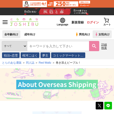
新規登録
ログイン
Language
カート
全年齢向け
成年向け
男性向け
女性向け
詳細
検索
狛治×恋雪
桜河こはく
夢主
コミックマーケット…
とらのあな通販
同人誌
Red Waltz
巻き添えピープル！