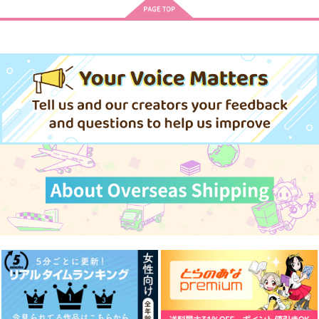
1,572
円
（税込）
リドル×女監督生
トレイ×リドル
フロイド×リドル
サンプル
サンプル
サンプル
作品詳細
作品詳細
作品詳細
放課後バッドボーイズ
はねがかわいたら
Host family
mushroom-people
白々ポピー
水鏡
787
770
944
円
円
円
（税込）
（税込）
（税込）
オールキャラ
レッド×グリーン
レッド×グリーン