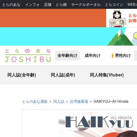
とらのあな
インフォ
店舗
とら婚
サークルポータル
とらコイン
WE
全年齢向け
成年向け
男性向け
同人誌(全年齢)
同人誌(成年)
同人特集(Vtuber)
とらのあな通販
同人誌
台湾修羅場
HAIKYUU~All Hinata