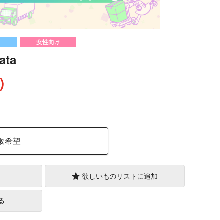
女性向け
ata
込）
販希望
欲しいものリストに追加
る