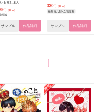
おいも蒸しまん
330
円
（税込）
29
円
（税込）
綾部喜八郎×立花仙蔵
鳥藍良
サンプル
作品詳細
サンプル
作品詳細