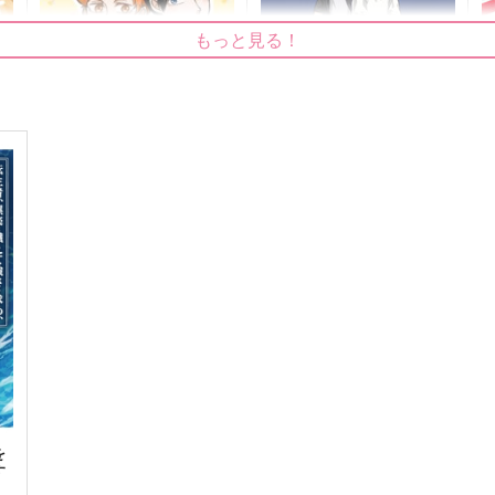
もっと見る！
俺達のデート挑戦記
Daylight
春爛漫
elevatordog
472
1,100
円
円
専売
専売
（税込）
（税込）
ハイキュー!!
ハイキュー!!
影山飛雄×日向翔陽
影山飛雄×日向翔陽
ト
サンプル
カート
サンプル
カート
を
す