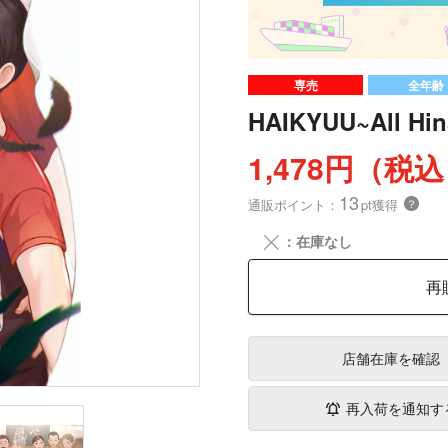
専売
全年齢
HAIKYUU~All Hin
1,478円（税
13
通販ポイント：
pt獲得
？
╳
：在庫なし
再
店舗在庫
を確認
再入荷を通知す