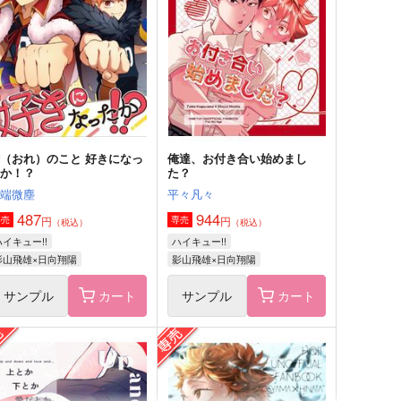
（おれ）のこと 好きになっ
俺達、お付き合い始めまし
たか！？
た？
木端微塵
平々凡々
487
944
円
円
専売
専売
（税込）
（税込）
ハイキュー!!
ハイキュー!!
影山飛雄×日向翔陽
影山飛雄×日向翔陽
サンプル
カート
サンプル
カート