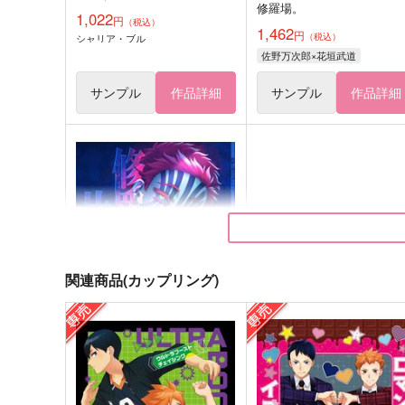
修羅場。
1,022
円
（税込）
1,462
円
（税込）
シャリア・ブル
佐野万次郎×花垣武道
サンプル
作品詳細
サンプル
作品詳細
関連商品(カップリング)
修羅も狛の片割れなり