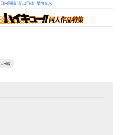
日向翔陽
影山飛雄
星海光来
スポ根