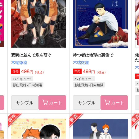
双騎は並んで爪を研ぐ
待つ者は地球の裏側で
俺
木端微塵
木端微塵
498
498
円
円
専売
専売
（税込）
（税込）
ハイキュー!!
ハイキュー!!
影山飛雄×日向翔陽
影山飛雄×日向翔陽
ト
サンプル
カート
サンプル
カート