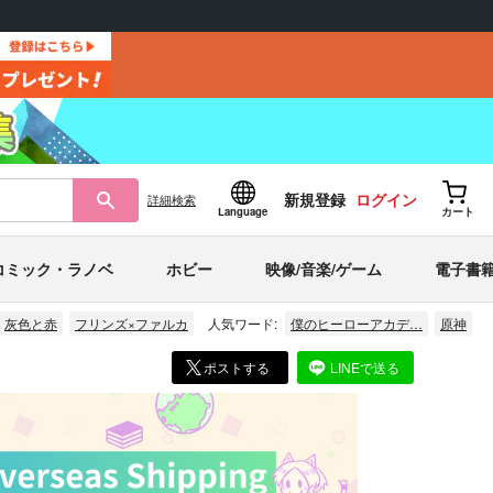
新規登録
ログイン
詳細
検索
Language
カート
コミック・ラノベ
ホビー
映像/音楽/ゲーム
電子書
灰色と赤
フリンズ×ファルカ
人気ワード:
僕のヒーローアカデ…
原神
ポストする
LINEで送る