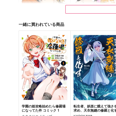
一緒に買われている商品
王様の恋人
絶対秘密主義!
眠眠民
Lorosono
787
787
円
円
専売
専売
（税込）
（税込）
ハイキュー!!
ハイキュー!!
影山飛雄×日向翔陽
影山飛雄×日向翔陽
サンプル
カート
サンプル
カー
学園の姫攻略始めたら修羅場
転生者、娯楽に餓えて強さ
になってた件 コミック 1
求め、天衣無縫の修羅と化