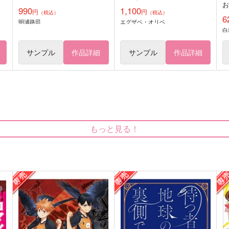
990
1,100
円
円
（税込）
（税込）
6
明浦路司
エグザベ・オリベ
白
サンプル
作品詳細
サンプル
作品詳細
もっと見る！