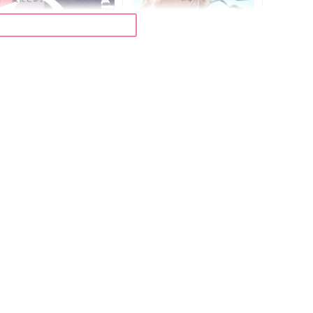
上とか下とか愛だとか。
Never Ever Hello（上）
パンダの糧
鶴のこむら返り
572
1,650
円
円
専売
専売
（税込）
（税込）
ハイキュー!!
ハイキュー!!
影山飛雄×日向翔陽
影山飛雄×日向翔陽
サンプル
カート
サンプル
カート