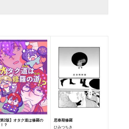
第2版】オタク道は修羅の
思春期修羅
道！？
ひみつちき