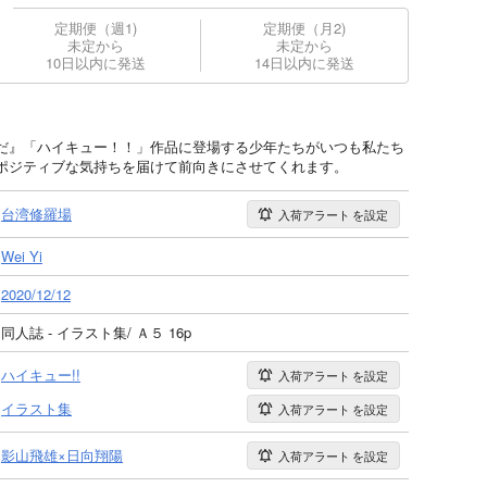
定期便（週1)
定期便（月2)
未定から
未定から
10日以内に発送
14日以内に発送
だ』「ハイキュー！！」作品に登場する少年たちがいつも私たち
ポジティブな気持ちを届けて前向きにさせてくれます。
台湾修羅場
入荷アラート
を設定
Wei Yi
2020/12/12
同人誌 - イラスト集/ Ａ５ 16p
ハイキュー!!
入荷アラート
を設定
イラスト集
入荷アラート
を設定
影山飛雄×日向翔陽
入荷アラート
を設定