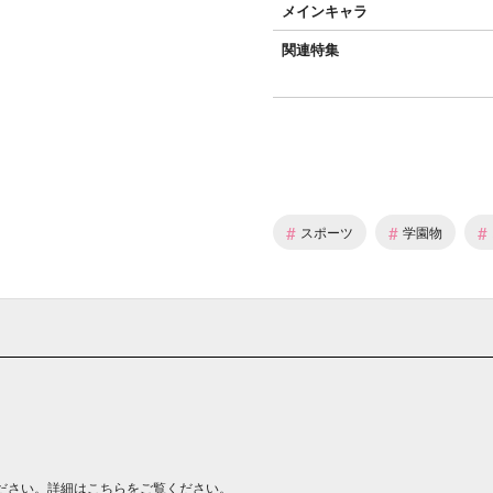
メインキャラ
関連特集
#
#
#
スポーツ
学園物
ださい。詳細は
こちら
をご覧ください。