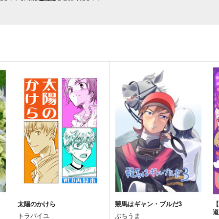
太陽のかけら
競馬はギャン・ブルだ3
【
トラバイユ
ぶちうま