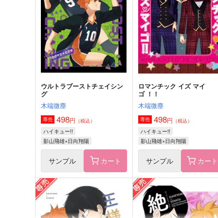
ムホウチタイ
472
円
（税込）
モブ×狛治
サンプル
作品詳細
ウルトラブーストチェイシン
ロマンチック イズ マイ
グ
ゴ ！！
木端微塵
木端微塵
498
498
円
円
専売
専売
（税込）
（税込）
ハイキュー!!
ハイキュー!!
影山飛雄×日向翔陽
影山飛雄×日向翔陽
サンプル
カート
サンプル
カー