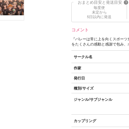
おまとめ目安と発送目安
?
毎度便
未定から
5日以内に発送
コメント
『バレーは常に上を向くスポーツ
をたくさんの感動と感謝で包み、
サークル名
作家
発行日
種別/サイズ
ジャンル/
サブジャンル
カップリング