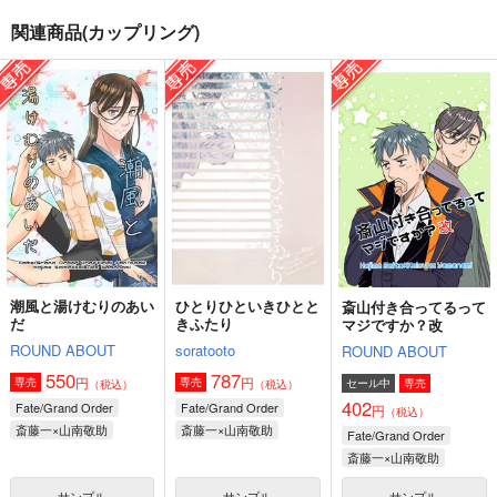
関連商品(カップリング)
斎山付き合ってるって
らぶこめ！
アクリルキーホルダー
マジですか？改
第42弾「山南敬助」
にぎやかし
ROUND ABOUT
逸遊団
944
円
（税込）
402
715
円
円
（税込）
（税込）
神宮寺寂雷×飴村乱数
山南敬助
斎藤一×山南敬助
サンプル
サンプル
サンプル
作品詳細
作品詳細
作品詳細
潮風と湯けむりのあい
ひとりひといきひとと
斎山付き合ってるって
だ
きふたり
マジですか？改
ROUND ABOUT
soratooto
ROUND ABOUT
550
787
円
円
専売
専売
セール中
専売
（税込）
（税込）
402
Fate/Grand Order
Fate/Grand Order
円
（税込）
斎藤一×山南敬助
斎藤一×山南敬助
Fate/Grand Order
斎藤一×山南敬助
サンプル
サンプル
サンプル