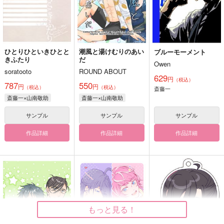
ひとりひといきひとと
潮風と湯けむりのあい
ブルーモーメント
きふたり
だ
Owen
soratooto
ROUND ABOUT
629
円
（税込）
787
550
円
円
（税込）
（税込）
斎藤一
斎藤一×山南敬助
斎藤一×山南敬助
サンプル
サンプル
サンプル
作品詳細
作品詳細
作品詳細
もっと見る！