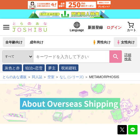
新規登録
ログイン
Language
カート
全年齢向け
成年向け
男性向け
女性向け
詳細
検索
灰色と赤
狛治×恋雪
夢主
呪術廻戦
とらのあな通販
同人誌
空室
なし
(シリーズ)
METAMORPHOSIS