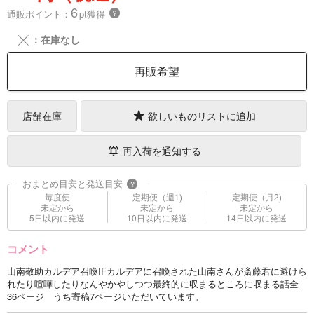
6
通販ポイント：
pt獲得
？
╳
：在庫なし
再販希望
店舗在庫
欲しいものリストに追加
再入荷を通知する
おまとめ目安と発送目安
?
毎度便
定期便（週1)
定期便（月2)
未定から
未定から
未定から
5日以内に発送
10日以内に発送
14日以内に発送
コメント
山南敬助カルデア召喚IFカルデアに召喚された山南さんが斎藤君に避けら
れたり喧嘩したりなんやかやしつつ最終的に収まるところに収まる話全
36ページ うち寄稿7ページいただいています。