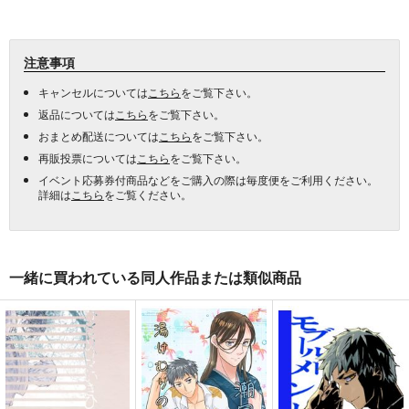
注意事項
キャンセルについては
こちら
をご覧下さい。
返品については
こちら
をご覧下さい。
おまとめ配送については
こちら
をご覧下さい。
再販投票については
こちら
をご覧下さい。
イベント応募券付商品などをご購入の際は毎度便をご利用ください。
詳細は
こちら
をご覧ください。
一緒に買われている同人作品または類似商品