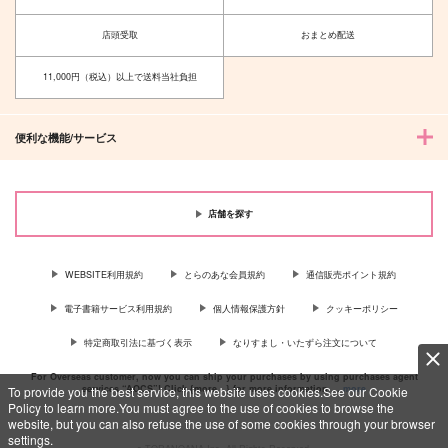
症候群
hamabe
にぎやかし
店頭受取
おまとめ配送
787
円
（税込）
1,572
円
（税込）
パーシヴァル×バーソロミュー
11,000円（税込）以上で送料当社負担
飴村乱数
サンプル
サンプル
便利な機能/サービス
作品詳細
作品詳細
店舗を探す
WEBSITE利用規約
とらのあな会員規約
通信販売ポイント規約
電子書籍サービス利用規約
個人情報保護方針
クッキーポリシー
特定商取引法に基づく表示
なりすまし・いたずら注文について
For Overseas customer, now you can ship your purchases by using purchases agent
services “AOCS”! Click {more…} for more information …
more
To provide you the best service, this website uses cookies.See our Cookie
Policy to learn more.You must agree to the use of cookies to browse the
website, but you can also refuse the use of some cookies through your browser
settings.