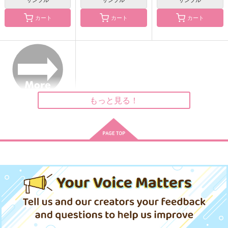
カート
カート
カート
MALIGNANT METAM
海嘯に永訣
ザンテイスイテイセイ
ORPHOSIS
ジンシテイ
Owen
ヤクやしろ
薄荷日記。
787
円
（税込）
880
472
円
円
（税込）
斎藤一
（税込）
ジェームズ・モリアーテ
斎藤一×ぐだ男
ィ
もっと見る！
サンプル
サンプル
サンプル
作品詳細
作品詳細
作品詳細