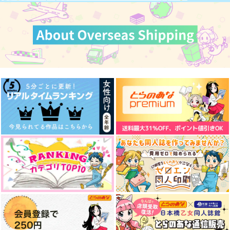
スタンドバイミーエン
ENDLESS
先生！続けて下さ
ドユー
い！！
水曜日のマーメイド
薄荷日記。
なんか
4,400
円
（税込）
990
1,100
円
円
（税込）
（税込）
土方歳三×斎藤一
斎藤一×ぐだ男
土方歳三×斎藤一
サンプル
サンプル
サンプル
作品詳細
作品詳細
作品詳細