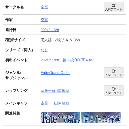
サークル名
空室
入荷アラート
作家
空室
発行日
2021/11/28
種別/サイズ
同人誌 - 小説/ Ａ５ 36p
シリーズ（同人）
なし
初出イベント
2021/11/28 第35次ROOT 4 to 5
ジャンル/
Fate/Grand Order
入荷アラート
サブジャンル
カップリング
斎藤一×山南敬助
入荷アラート
メインキャラ
斎藤一
山南敬助
関連特集