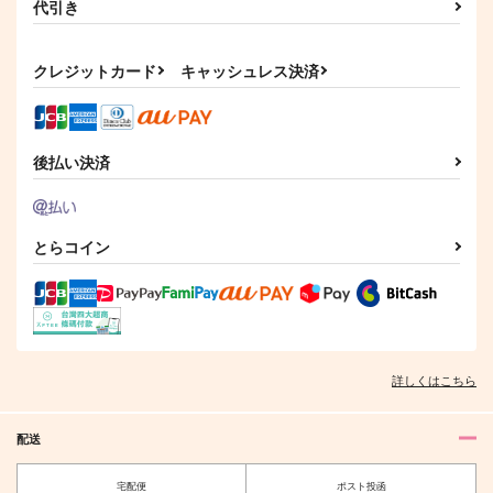
代引き
浅葱に橙
リメンバー・カイヨウ
一
マル
kabo+
める亭
Owen
クレジットカード
キャッシュレス決済
1,100
787
円
円
（税込）
（税込）
1,232
円
（税込）
一文字則宗
斎藤一×ぐだ子
斎藤一
サンプル
サンプル
サンプル
後払い決済
作品詳細
作品詳細
作品詳細
とらコイン
詳しくはこちら
配送
Petals
オルガノイドといい子
宅配便
ポスト投函