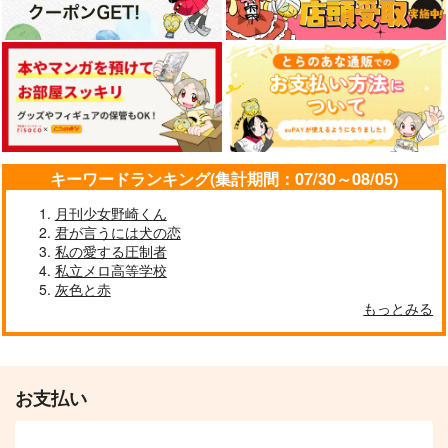
reward
続・はじめちゃんとい
初期デアの斎藤さん
っしょ！
本のつまみ食い
Owen
kabo+
787
787
円
円
（税込）
（税込）
1,572
円
（税込）
斎藤一
斎藤一×ぐだ男
斎藤一×ぐだ子
サンプル
サンプル
サンプル
キーワードランキング(集計期間：07/30～08/05)
作品詳細
作品詳細
作品詳細
月刊少女野崎くん
君が言うには犬の恋
私の愛する圧制者
私立メロ高等学校
灰色と赤
もっとみる
お支払い