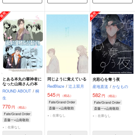
とある本丸の審神者に
同じように覚えている
光彩心を奪う夜
なった山南さんの本
RedBlaze
/
辻上双月
産地直送
/
かなもの
ROUND ABOUT
/
桐
545
582
円
円
（税込）
（税込）
生
Fate/Grand Order
Fate/Grand Order
770
円
（税込）
斎藤一×山南敬助
斎藤一×山南敬助
Fate/Grand Order
斎藤一
山南敬助
斎藤一
山南敬助
×：在庫なし
×：在庫なし
斎藤一×山南敬助
斎藤一
山南敬助
×：在庫なし