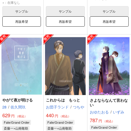
斎藤一
山南敬助
×：在庫なし
サンプル
サンプル
サンプル
再販希望
再販希望
再販希望
やがて夜が明ける
これからは もっと
さよならなんて言わな
い
28
/
佐久間玖
お団子ランド
/
つちや
おゆたおる
/
いずみ
629
440
円
円
（税込）
（税込）
787
円
（税込）
Fate/Grand Order
Fate/Grand Order
Fate/Grand Order
斎藤一×山南敬助
斎藤一×山南敬助