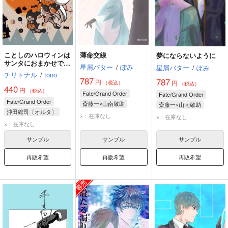
ことしのハロウィンは
薄命交線
夢にならないように
サンタにおまかせで
星屑バター
/
ぽみ
星屑バター
/
ぽみ
す！
チリトナル
/
tono
787
787
円
円
（税込）
（税込）
440
円
（税込）
Fate/Grand Order
Fate/Grand Order
Fate/Grand Order
斎藤一×山南敬助
斎藤一×山南敬助
沖田総司〔オルタ〕
斎藤一
山南敬助
斎藤一
山南敬助
×：在庫なし
×：在庫なし
山南敬助
土方歳三
×：在庫なし
サンプル
サンプル
サンプル
再販希望
再販希望
再販希望