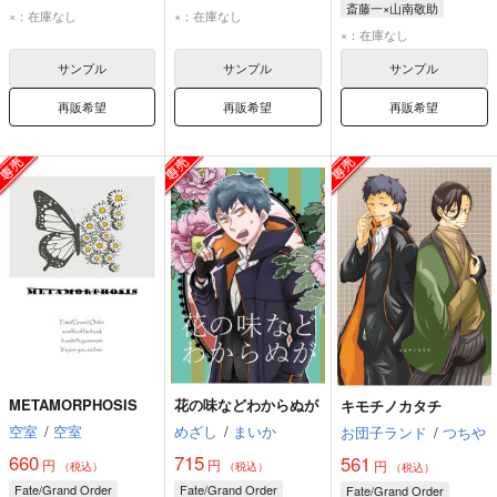
斎藤一×山南敬助
斎藤一
山南敬助
斎藤一
山南敬助
×：在庫なし
×：在庫なし
斎藤一
山南敬助
×：在庫なし
サンプル
サンプル
サンプル
再販希望
再販希望
再販希望
METAMORPHOSIS
花の味などわからぬが
キモチノカタチ
空室
/
空室
めざし
/
まいか
お団子ランド
/
つちや
660
715
561
円
円
円
（税込）
（税込）
（税込）
Fate/Grand Order
Fate/Grand Order
Fate/Grand Order