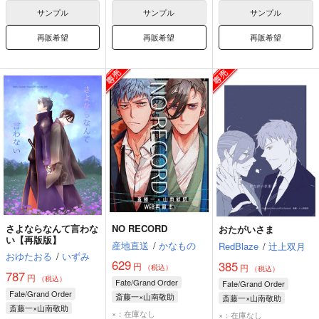
サンプル
サンプル
サンプル
再販希望
再販希望
再販希望
さよならなんて言わな
NO RECORD
おたがいさま
い【再版版】
産地直送
/
かなもの
RedBlaze
/
辻上双月
おゆたおる
/
いずみ
629
385
円
円
（税込）
（税込）
787
円
（税込）
Fate/Grand Order
Fate/Grand Order
Fate/Grand Order
斎藤一×山南敬助
斎藤一×山南敬助
斎藤一×山南敬助
斎藤一
山南敬助
斎藤一
山南敬助
×：在庫なし
×：在庫なし