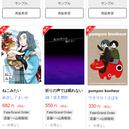
サンプル
サンプル
サンプル
再販希望
再販希望
再販希望
ねこみたい
祈りの声では眠れない
pompon bonheur
めざし
/
まいか
28
/
佐久間玖
ウタマロ
/
さばを
682
550
330
円
円
円
（税込）
（税込）
（税込）
Fate/Grand Order
Fate/Grand Order
Fate/Grand Order
斎藤一×山南敬助
斎藤一×山南敬助
斎藤一×山南敬助
斎藤一
山南敬助
斎藤一
山南敬助
斎藤一
山南敬助
×：在庫なし
×：在庫なし
×：在庫なし