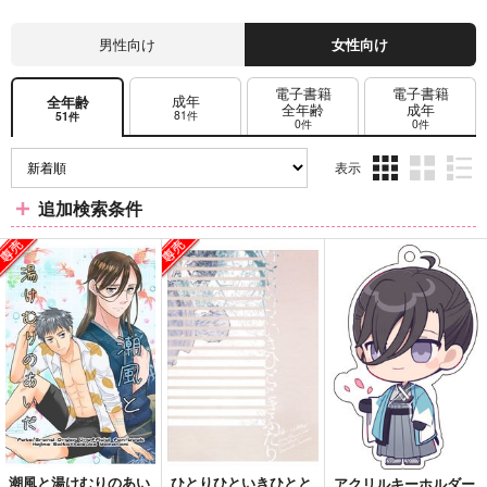
男性向け
女性向け
電子書籍
電子書籍
成年
全年齢
全年齢
成年
81件
51件
0件
0件
表示
3カ
2カ
1カ
追加検索条件
ラ
ラ
ラ
ム
ム
ム
表
表
表
示
示
示
潮風と湯けむりのあい
ひとりひといきひとと
アクリルキーホルダー