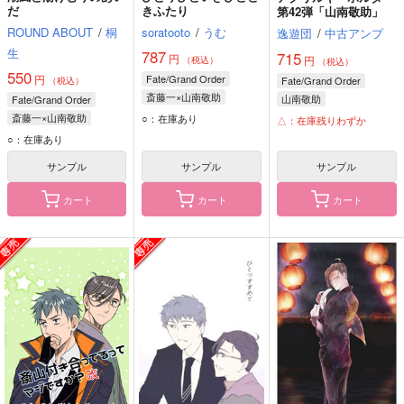
だ
きふたり
第42弾「山南敬助」
ROUND ABOUT
/
桐
soratooto
/
うむ
逸遊団
/
中古アンプ
生
787
715
円
円
（税込）
（税込）
550
円
Fate/Grand Order
Fate/Grand Order
（税込）
斎藤一×山南敬助
山南敬助
Fate/Grand Order
斎藤一
山南敬助
斎藤一×山南敬助
○：在庫あり
△：在庫残りわずか
斎藤一
山南敬助
○：在庫あり
サンプル
サンプル
サンプル
カート
カート
カート