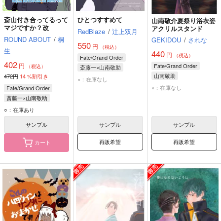
斎山付き合ってるって
ひとつすすめて
山南敬介夏祭り浴衣姿
マジですか？改
アクリルスタンド
RedBlaze
/
辻上双月
ROUND ABOUT
/
桐
GEKIDOU
/
されな
550
円
（税込）
生
440
円
（税込）
Fate/Grand Order
402
円
Fate/Grand Order
（税込）
斎藤一×山南敬助
山南敬助
472円
14
%割引き
斎藤一
山南敬助
×：在庫なし
×：在庫なし
Fate/Grand Order
斎藤一×山南敬助
斎藤一
山南敬助
○：在庫あり
サンプル
サンプル
サンプル
再販希望
再販希望
カート