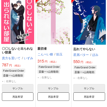
〇〇しないと出られな
親切者
忘れてやらない
い部屋
こんぺい糖
/
飴玉
星屑バター
/
ぽみ
貴方を置いて
/
いずみ
315
550
円
円
（税込）
（税込）
787
円
（税込）
Fate/Grand Order
Fate/Grand Order
Fate/Grand Order
斎藤一×山南敬助
斎藤一×山南敬助
斎藤一×山南敬助
斎藤一
山南敬助
斎藤一
山南敬助
×：在庫なし
×：在庫なし
斎藤一
山南敬助
×：在庫なし
サンプル
サンプル
サンプル
再販希望
再販希望
再販希望