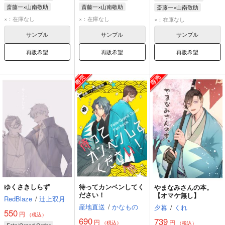
斎藤一×山南敬助
斎藤一×山南敬助
斎藤一×山南敬助
斎藤一
山南敬助
斎藤一
山南敬助
斎藤一
山南敬助
×：在庫なし
×：在庫なし
×：在庫なし
サンプル
サンプル
サンプル
再販希望
再販希望
再販希望
ゆくさきしらず
待ってカンベンしてく
やまなみさんの本。
ださい！
【オマケ無し】
RedBlaze
/
辻上双月
産地直送
/
かなもの
夕暮
/
くれ
550
円
（税込）
690
739
円
円
（税込）
（税込）
Fate/Grand Order