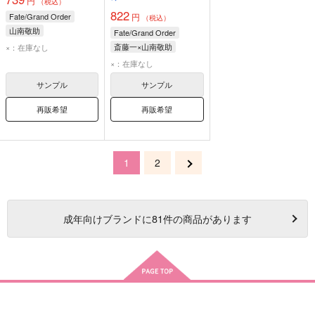
円
（税込）
822
Fate/Grand Order
円
（税込）
山南敬助
Fate/Grand Order
斎藤一×山南敬助
×：在庫なし
斎藤一
山南敬助
×：在庫なし
サンプル
サンプル
再販希望
再販希望
1
2
成年
向けブランドに
81
件の商品があります