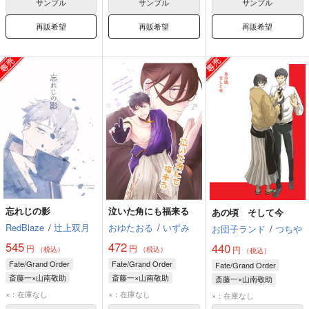
サンプル
サンプル
サンプル
再販希望
再販希望
再販希望
忘れじの影
泣いた角にも福来る
あの頃 そして今
RedBlaze
/
辻上双月
おゆたおる
/
いずみ
お団子ランド
/
つちや
545
472
440
円
円
円
（税込）
（税込）
（税込）
Fate/Grand Order
Fate/Grand Order
Fate/Grand Order
斎藤一×山南敬助
斎藤一×山南敬助
斎藤一×山南敬助
斎藤一
山南敬助
斎藤一
山南敬助
斎藤一
山南敬助
×：在庫なし
×：在庫なし
×：在庫なし