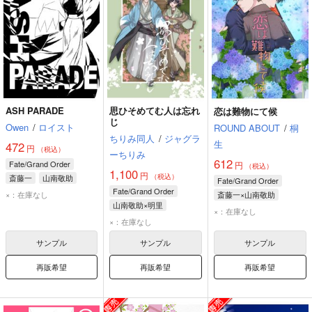
ASH PARADE
思ひそめてむ人は忘れ
恋は難物にて候
じ
Owen
/
ロイスト
ROUND ABOUT
/
桐
ちりみ同人
/
ジャグラ
生
472
円
（税込）
ーちりみ
612
Fate/Grand Order
円
（税込）
1,100
円
（税込）
斎藤一
山南敬助
Fate/Grand Order
Fate/Grand Order
×：在庫なし
斎藤一×山南敬助
山南敬助×明里
斎藤一
山南敬助
×：在庫なし
山南敬助
明里
×：在庫なし
サンプル
サンプル
サンプル
再販希望
再販希望
再販希望