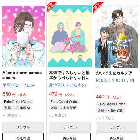
After a storm comes
本気でキスしないと部
おいでませカルデア
a calm.
屋から出られない付き
ROUND ABOUT
/
桐
合ってない斎山の本
星屑バター
/
ぽみ
産地直送
/
かなもの
生
550
472
円
円
（税込）
（税込）
440
円
（税込）
Fate/Grand Order
Fate/Grand Order
Fate/Grand Order
斎藤一×山南敬助
斎藤一×山南敬助
斎藤一×山南敬助
斎藤一
山南敬助
斎藤一
山南敬助
×：在庫なし
×：在庫なし
斎藤一
山南敬助
×：在庫なし
サンプル
サンプル
サンプル
再販希望
再販希望
再販希望