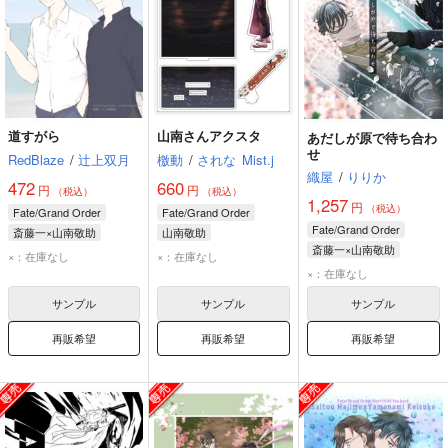
道すがら
山南さんアクスタ
あだしが原で待ち合わ
せ
RedBlaze
/
辻上双月
檄動
/
されな
Mist.j
織屋
/
りりか
472
660
円
円
（税込）
（税込）
1,257
円
（税込）
Fate/Grand Order
Fate/Grand Order
Fate/Grand Order
斎藤一×山南敬助
山南敬助
斎藤一×山南敬助
斎藤一
山南敬助
×：在庫なし
×：在庫なし
山南敬助
斎藤一
×：在庫なし
サンプル
サンプル
サンプル
再販希望
再販希望
再販希望