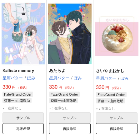
Kalliste memory
あたらよ
さいやまおかし
星屑バター
/
ぽみ
星屑バター
/
ぽみ
星屑バター
/
ぽみ
330
330
330
円
円
円
（税込）
（税込）
（税込）
Fate/Grand Order
Fate/Grand Order
Fate/Grand Order
斎藤一×山南敬助
斎藤一×山南敬助
斎藤一×山南敬助
斎藤一
山南敬助
斎藤一
山南敬助
斎藤一
山南敬助
×：在庫なし
×：在庫なし
×：在庫なし
サンプル
サンプル
サンプル
再販希望
再販希望
再販希望