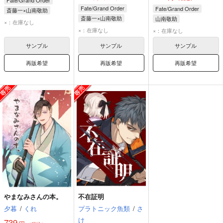
Fate/Grand Order
Fate/Grand Order
斎藤一×山南敬助
斎藤一×山南敬助
山南敬助
斎藤一
山南敬助
×：在庫なし
山南敬助
斎藤一
×：在庫なし
×：在庫なし
サンプル
サンプル
サンプル
再販希望
再販希望
再販希望
やまなみさんの本。
不在証明
夕暮
/
くれ
プラトニック魚類
/
さ
け
739