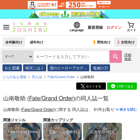
新規登録
ログイン
Language
カート
全年齢向け
成年向け
男性向け
女性向け
詳細
検索
わた図書
桜河こはく
僕のヒーローアカデ…
鬼滅の刃
とらのあな通販
同人誌
Fate/Grand Order
山南敬助
ポストする
LINEで送る
山南敬助 (
Fate/Grand Order
)の同人誌一覧
山南敬助 (
Fate/Grand Order
)
に関する
同人誌
は、
51
件お取り扱いがござい
続きを読む
関連ジャンル
関連カップリング
Fate/Grand Order
斎藤一×山南敬助
山南敬助×明里