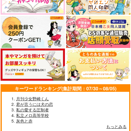
キーワードランキング(集計期間：07/30～08/05)
月刊少女野崎くん
君が言うには犬の恋
私の愛する圧制者
私立メロ高等学校
灰色と赤
もっとみる