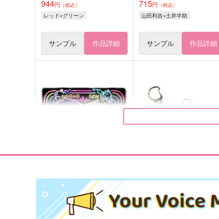
944
715
円
円
（税込）
（税込）
レッド×グリーン
山田利吉×土井半助
サンプル
作品詳細
サンプル
作品詳細
giragiraネオンながおげんア
イントロが聴こえる（幻聴
クリルキーホルダー（非公
アクリルキーホルダー （非
式）
式）