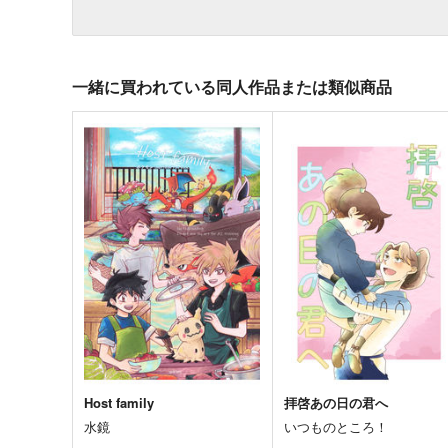
一緒に買われている同人作品または類似商品
Host family
拝啓あの日の君へ
水鏡
いつものところ！