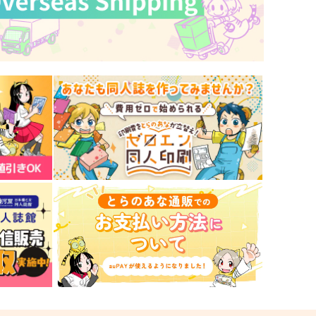
３時のおやつ
1,572
円
（税込）
87
円
（税込）
冨岡義勇
爆豪勝己×緑谷出久
サンプル
作品詳細
サンプル
作品詳細