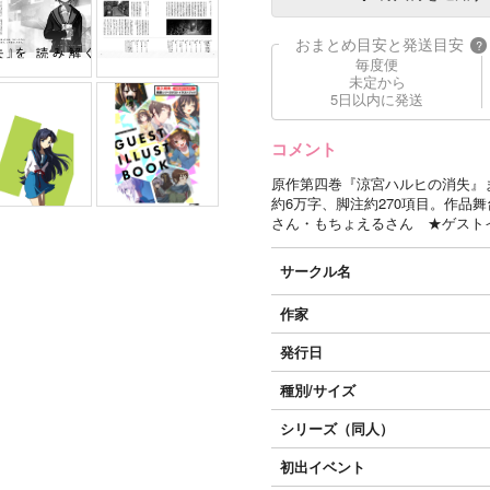
おまとめ目安と発送目安
?
毎度便
未定から
5日以内に発送
コメント
原作第四巻『涼宮ハルヒの消失』
約6万字、脚注約270項目。作品
さん・もちょえるさん ★ゲストイラ
サークル名
作家
発行日
種別/サイズ
シリーズ（同人）
初出イベント