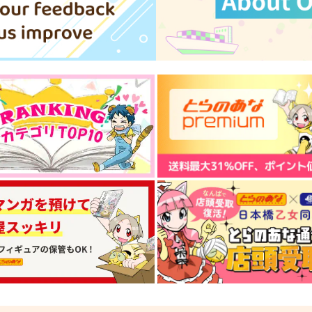
煮タカバコ
猛獣注意
1,572
3,667
4
円
円
（税込）
（税込）
ナック・シュタイン
サンプル
作品詳細
サンプル
作品詳細
ジ
刀剣乱舞非公式ファンアート
非公式らくがきまとめ-戯録
ブック KAKI
本-