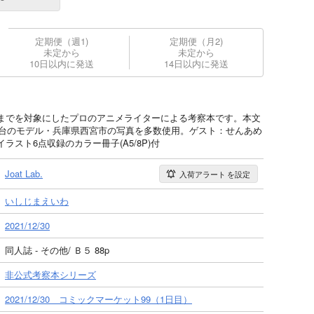
定期便（週1)
定期便（月2)
未定から
未定から
10日以内に発送
14日以内に発送
までを対象にしたプロのアニメライターによる考察本です。本文
舞台のモデル・兵庫県西宮市の写真を多数使用。ゲスト：せんあめ
スト6点収録のカラー冊子(A5/8P)付
Joat Lab.
入荷アラート
を設定
いしじまえいわ
2021/12/30
同人誌 - その他/ Ｂ５ 88p
非公式考察本シリーズ
2021/12/30 コミックマーケット99（1日目）