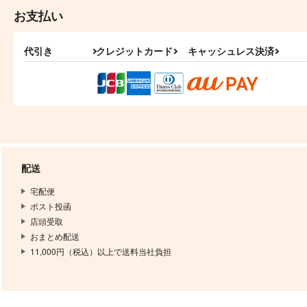
おべんとうコードセイバー
500マイル
お支払い
770
2,357
円
円
（税込）
（税込）
杉元佐一
2号×1号
代引き
クレジットカード
キャッシュレス決済
サンプル
作品詳細
サンプル
作品詳細
配送
宅配便
ポスト投函
店頭受取
おまとめ配送
11,000円（税込）以上で送料当社負担