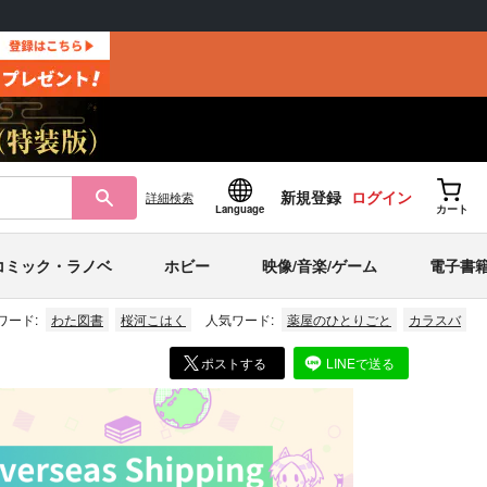
新規登録
ログイン
詳細
検索
Language
カート
コミック・ラノベ
ホビー
映像/音楽/ゲーム
電子書
ワード:
わた図書
桜河こはく
人気ワード:
薬屋のひとりごと
カラスバ
ポストする
LINEで送る