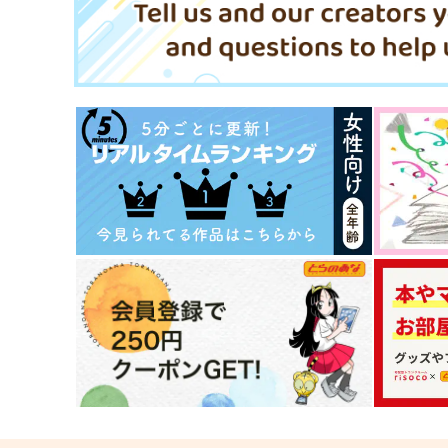
ああお
ああお
1,320
1,320
円
円
（税込）
（税込）
長尾景
長尾景
サンプル
作品詳細
サンプル
作品詳細
ベドベド非公式アンソロジー
GK非公式オケパロアンソロ
「アンビバレント・キス」
ー“Tutti”