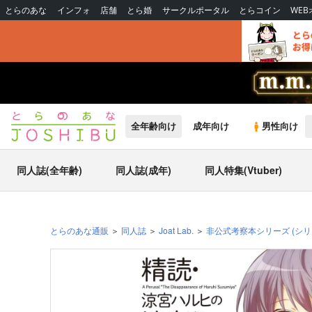
とらのあな
インフォ
店舗
とら婚
サークルポータル
とらコイン
WE
全年齢向け
成年向け
男性向け
同人誌(全年齢)
同人誌(成年)
同人特集(Vtuber)
とらのあな通販
同人誌
Joat Lab.
非公式考察本シリーズ
(シリ