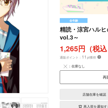
全年齢
精読・涼宮ハルヒ
vol.3～
1,265円（税
11
通販ポイント：
pt獲得
？
╳
：在庫なし
再
店舗在庫
を確認
再入荷を通知す