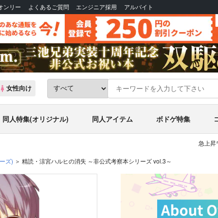
Bオンリー
よくあるご質問
エンジニア採用
アルバイト
女性向け
同人特集(オリジナル)
同人アイテム
ボドゲ特集
急上昇
ーズ)
精読・涼宮ハルヒの消失 ～非公式考察本シリーズ vol.3～