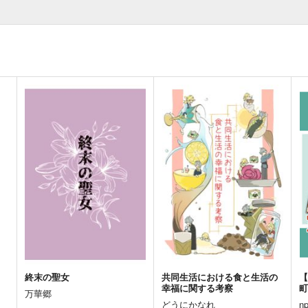
終末の聖女
共同生活における食と生活の
幸福に関する考察
町
万華郷
どうにかなれ
n