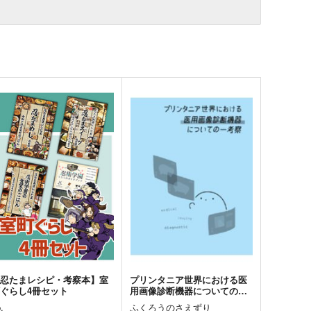
【忍たまレシピ・考察本】室
プリンタニア世界における医
ぐらし4冊セット
用画像診断機器についての一
考察
p.
ふくろうのさえずり