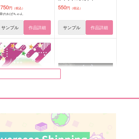
,750
550
円
円
（税込）
（税込）
堂のおばちゃん
サンプル
作品詳細
サンプル
作品詳細
世話焼きヒーローの非公式任
非公式 考
務！
水狼堂