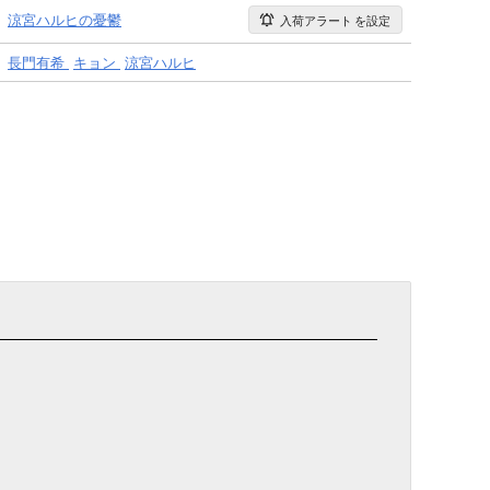
涼宮ハルヒの憂鬱
入荷アラート
を設定
長門有希
キョン
涼宮ハルヒ