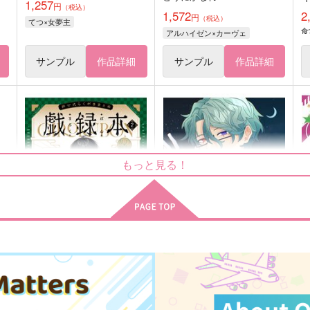
1,257
円
（税込）
1,572
2
円
（税込）
てつ×女夢主
食
アルハイゼン×カーヴェ
サンプル
作品詳細
サンプル
作品詳細
もっと見る！
）
非公式らくがきまとめ-戯録本
ナック・シュタイン中心非公
公
2-
式アンソロジー鍵束の夢