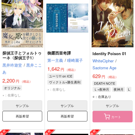
探偵王子とフォルトゥ
御露西亜奇譚
Identity Poison 01
ーネ〈探偵王子1〉
第一主義
/
瞳崎麗子
WhiteCipher
/
黒井吟遊堂
/
黒井ここ
Saotome Age
1,642
円
（税込）
あ
629
ユーリ!!! on ICE
円
（税込）
2,200
円
（税込）
ヴィクトル×勝生勇利
DEATH NOTE
オリジナル
勝生勇利
×：在庫なし
Ｌ×夜神月
夜神月
L
ヴィクトル・ニキフォロフ
×：在庫なし
○：在庫あり
サンプル
サンプル
サンプル
再販希望
再販希望
カート