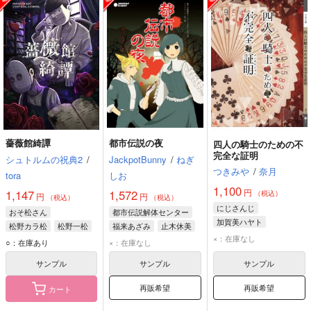
薔薇館綺譚
都市伝説の夜
四人の騎士のための不
完全な証明
シュトルムの祝典2
/
JackpotBunny
/
ねぎ
つきみや
/
奈月
tora
しお
1,100
円
1,147
1,572
（税込）
円
円
（税込）
（税込）
にじさんじ
おそ松さん
都市伝説解体センター
加賀美ハヤト
松野カラ松
松野一松
福来あざみ
止木休美
剣持刀也
×：在庫なし
ガイド
○：在庫あり
×：在庫なし
サンプル
サンプル
サンプル
再販希望
再販希望
カート