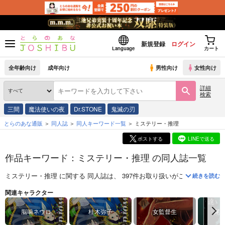
新規登録
ログイン
Language
カート
全年齢向け
成年向け
男性向け
女性向け
詳細
検索
三間
魔法使いの夜
Dr.STONE
鬼滅の刃
とらのあな通販
同人誌
同人キーワード一覧
ミステリー・推理
ポストする
LINEで送る
作品キーワード：ミステリー・推理 の同人誌一覧
ミステリー・推理
に関する
同人誌
は、
397
件お取り扱いがございます。
続きを読む
関連キャラクター
脳噛ネウロ
桂木弥子
女監督生
尾