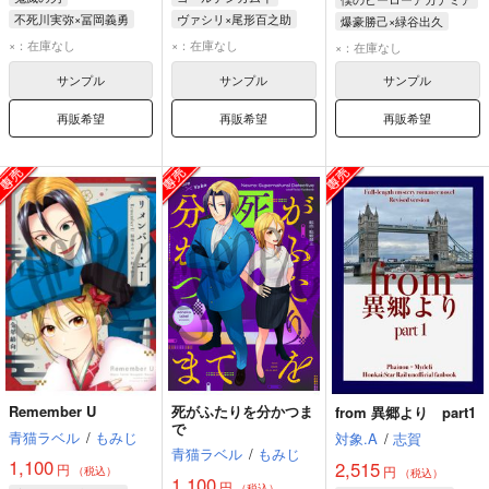
不死川実弥×冨岡義勇
ヴァシリ×尾形百之助
爆豪勝己×緑谷出久
不死川実弥
冨岡義勇
尾形百之助
爆豪勝己
緑谷出久
×：在庫なし
×：在庫なし
×：在庫なし
ヴァシリ・パヴリチェンコ
死柄木弔
サンプル
サンプル
サンプル
再販希望
再販希望
再販希望
Remember U
死がふたりを分かつま
from 異郷より part1
で
青猫ラベル
/
もみじ
対象.A
/
志賀
青猫ラベル
/
もみじ
1,100
2,515
円
円
（税込）
（税込）
1,100
円
（税込）