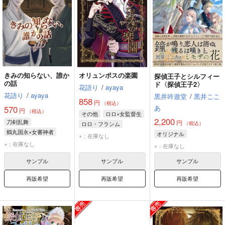
きみの知らない、誰か
オリュンポスの楽園
探偵王子とシルフィー
の話
ド〈探偵王子2〉
花語り
/
ayaya
花語り
/
ayaya
黒井吟遊堂
/
黒井ここ
858
円
（税込）
あ
570
円
（税込）
その他
ロロ×女監督生
2,200
刀剣乱舞
円
ロロ・フランム
（税込）
鶴丸国永×女審神者
女監督生
オリジナル
×：在庫なし
鶴丸国永
鶯丸
×：在庫なし
イデア・シュラウド
×：在庫なし
女審神者
サンプル
サンプル
サンプル
再販希望
再販希望
再販希望