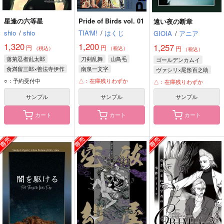
星逢の六等星
Pride of Birds vol. 01
遠い夜の断章
shio
/
shio
TIA'M!
/
はくじ
GIOIA
/
アニア
1,320
1,200
1,257
円
円
円
（税込）
（税込）
（税込）
落第忍者乱太郎
刀剣乱舞
山鳥毛
ゴールデンカムイ
食満留三郎×善法寺伊作
南泉一文字
ヴァシリ×尾形百之助
善法寺伊作
一文字則宗
尾形百之助
○：予約受付中
△：在庫残りわずか
△：在庫残りわずか
食満留三郎
立花仙蔵
ヴァシリ・パヴリチェンコ
サンプル
サンプル
サンプル
カート
カート
カート