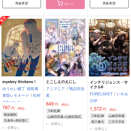
再販希望
再販希望
カート
mystery thickens！
とこしえのえにし
インテリジェンス・サ
イクル6
ゆうれい横丁
暗暗裏
アニマニア
/
鴨志田浅
FORELSKET
/
いすみ
黄昏レモネード
/
松村
葱
沙伊
chikusa
つぃ
849
円
（税込）
787
1,572
円
（税込）
円
（税込）
刀剣乱舞
呪術廻戦
刀剣乱舞
山姥切長義
山姥切長義×山姥切国広
五条悟×虎杖悠仁
孫六兼元
三日月宗近
山姥切長義
×：在庫なし
五条悟
虎杖悠仁
×：在庫なし
山姥切国広
×：在庫なし