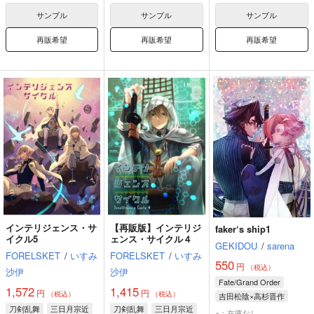
サンプル
サンプル
サンプル
再販希望
再販希望
再販希望
インテリジェンス・サ
【再販版】インテリジ
faker‘s ship1
イクル5
ェンス・サイクル４
GEKIDOU
/
sarena
FORELSKET
/
いすみ
FORELSKET
/
いすみ
550
円
（税込）
沙伊
沙伊
Fate/Grand Order
1,572
1,415
円
円
（税込）
（税込）
吉田松陰×高杉晋作
刀剣乱舞
三日月宗近
刀剣乱舞
三日月宗近
高杉晋作
吉田松陰
×：在庫なし