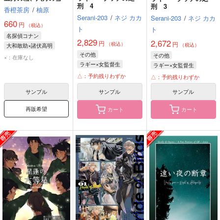
刑 4
刑 3
香橙茶房
/
柚原
Serani-203
/
ネジ カカ
Serani-203
/
ネジ カカ
660
円
（税込）
ト
ト
名探偵コナン
2,829
2,672
円
円
（税込）
大和敢助×諸伏高明
（税込）
その他
大和敢助
諸伏高明
その他
×：在庫なし
ラギー×女監督生
ラギー×女監督生
ラギー・ブッチ
ラギー・ブッチ
△：予約残りわずか
△：予約残りわずか
女監督生
女監督生
サンプル
サンプル
サンプル
ジャック・ハウル
イデア・シュラウド
再販希望
カート
カート