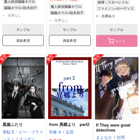
魔人探偵脳噛ネウロ
崩壊：スターレイル
魔人探偵脳噛ネウロ
脳噛ネウロ×桂木弥子
ファイノン×モーディス
脳噛ネウロ×桂木弥子
脳噛ネウロ
桂木弥子
ファイノン
×：在庫なし
○：在庫あり
脳噛ネウロ
桂木弥子
×：在庫なし
モーディス
サンプル
サンプル
サンプル
再販希望
再販希望
カート
黒服ふたり
from 異郷より part2
If They were great
detectives
韋駄天・ビー・ブライ
対象.A
/
志賀
まよなか
/
合間
ンド！
/
タンデム