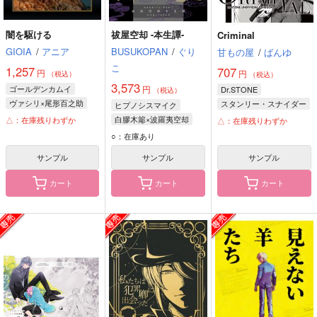
闇を駆ける
祓屋空却 -本生譚-
Criminal
GIOIA
/
アニア
BUSUKOPAN
/
ぐり
甘もの屋
/
ばんゆ
こ
1,257
707
円
円
（税込）
（税込）
3,573
ゴールデンカムイ
円
Dr.STONE
（税込）
ヴァシリ×尾形百之助
スタンリー・スナイダー
ヒプノシスマイク
尾形百之助
石神千空
白膠木簓×波羅夷空却
△：在庫残りわずか
△：在庫残りわずか
ヴァシリ・パヴリチェンコ
ゼノ・ヒューストン・ウィングフィールド
波羅夷空却
白膠木簓
○：在庫あり
サンプル
サンプル
サンプル
カート
カート
カート