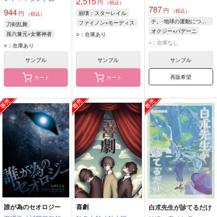
2,515
円
（税込）
787
円
944
（税込）
円
崩壊：スターレイル
（税込）
チ。-地球の運動について-
ファイノン×モーディス
刀剣乱舞
オクジー×バデーニ
ファイノン
孫六兼元×女審神者
○：在庫あり
オクジー
バデーニ
モーディス
×：在庫なし
孫六兼元
女審神者
○：在庫あり
サンプル
サンプル
サンプル
再販希望
カート
カート
誰が為のセオロジー
喜劇
白朮先生が診てるだけ