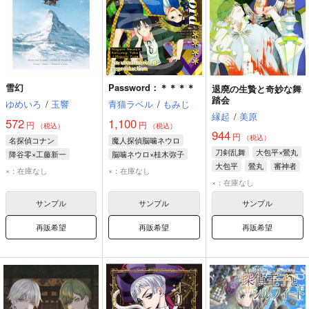
雪幻
Password：＊＊＊＊
退廃の生贄と奇妙な舞
踏会
ゆめいろ
/
玉響
青猫ラベル
/
もみじ
縁起
/
美原
572
1,100
円
円
（税込）
（税込）
944
円
（税込）
名探偵コナン
魔人探偵脳噛ネウロ
刀剣乱舞
大包平×鶯丸
降谷零×工藤新一
脳噛ネウロ×桂木弥子
大包平
鶯丸
審神者
工藤新一
降谷零
脳噛ネウロ
桂木弥子
×：在庫なし
×：在庫なし
江戸川コナン
×：在庫なし
サンプル
サンプル
サンプル
再販希望
再販希望
再販希望