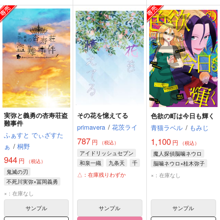
実弥と義勇の杏寿荘盗
その花を憶えてる
色欲の町は今日も輝く
難事件
primavera
/
花茨ライ
青猫ラベル
/
もみじ
ふぁすと でぃざすた
787
1,100
円
円
（税込）
（税込）
ぁ
/
桐野
アイドリッシュセブン
魔人探偵脳噛ネウロ
944
円
（税込）
和泉一織
九条天
千
脳噛ネウロ×桂木弥子
鬼滅の刃
脳噛ネウロ
桂木弥子
△：在庫残りわずか
×：在庫なし
不死川実弥×冨岡義勇
不死川実弥
冨岡義勇
×：在庫なし
サンプル
サンプル
サンプル