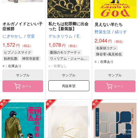
オルガノイドといい子
私たちは犯罪卿に出会
見えない羊たち
症候群
った【新装版】
野菜生活
/
縞りす
にぎやかし
/
空室
デルタリウム
/
E.
2,044
円
（税込）
1,572
1,078
円
円
（税込）
（税込）
名探偵コナン
ヒプノシスマイク
憂国のモリアーティ
降谷零×風見裕也
飴村乱数
神宮寺寂雷
ウィリアム・ジェームズ・モリアーティ
降谷零
風見裕也
○：在庫あり
有栖川帝統
○：在庫あり
×：在庫なし
横溝重悟
サンプル
サンプル
サンプル
再販希望
カート
カート