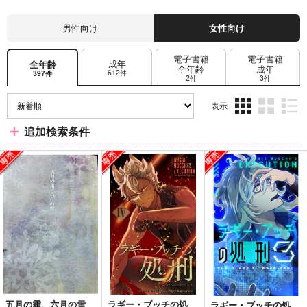
男性向け
女性向け
電子書籍
電子書籍
成年
全年齢
全年齢
成年
612件
397件
2件
3件
表示
3カ
2カ
1カ
追加検索条件
ラ
ラ
ラ
ム
ム
ム
表
表
表
示
示
示
五月の霜、六月の雪
ラギー・ブッチの処
ラギー・ブッチの処