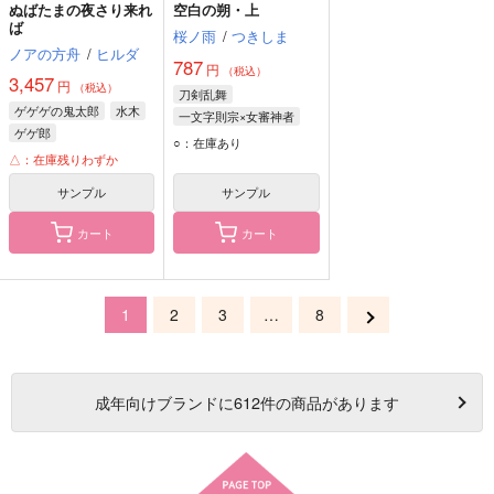
ぬばたまの夜さり来れ
空白の朔・上
ば
桜ノ雨
/
つきしま
ノアの方舟
/
ヒルダ
787
円
（税込）
3,457
円
（税込）
刀剣乱舞
ゲゲゲの鬼太郎
水木
一文字則宗×女審神者
ゲゲ郎
一文字則宗
女審神者
○：在庫あり
△：在庫残りわずか
サンプル
サンプル
カート
カート
1
2
3
…
8
成年
向けブランドに
612
件の商品があります