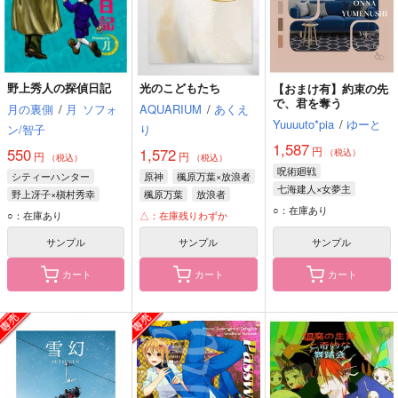
野上秀人の探偵日記
光のこどもたち
【おまけ有】約束の先
で、君を奪う
月の裏側
/
月
ソフォ
AQUARIUM
/
あくえ
Yuuuuto*pia
/
ゆーと
ン/智子
り
1,587
円
550
1,572
（税込）
円
円
（税込）
（税込）
呪術廻戦
シティーハンター
原神
楓原万葉×放浪者
七海建人×女夢主
野上冴子×槇村秀幸
楓原万葉
放浪者
七海建人
○：在庫あり
野上冴子
冴羽リョウ
○：在庫あり
△：在庫残りわずか
サンプル
サンプル
サンプル
カート
カート
カート