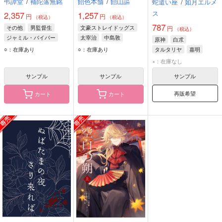
弔譚堂
/
補陀落無銘
飴色本舗
/
飴山謳
蛇遣い座
/
如月エルメ
ス
2,357
1,257
円
円
（税込）
（税込）
787
その他
男監督生
文豪ストレイドッグス
円
（税込）
ジャミル・バイパー
太宰治
中島敦
原神
白朮
カリム・アルアジーム
織田作之助
○：在庫あり
○：在庫あり
タルタリヤ
嘉明
×：在庫なし
サンプル
サンプル
サンプル
再販希望
カート
カート