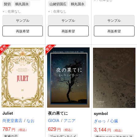
髭切
鶴丸国永
山姥切国広
鶴丸国永
×：在庫なし
×：在庫なし
サンプル
サンプル
サンプル
再販希望
再販希望
再販希望
Juliet
夜の果てに
symbol
尚更堂書店
/
なお
GIOIA
/
アニア
ぎゅっ
/
心臓
787
629
3,144
円
円
円
（税込）
（税込）
（税込）
鬼滅の刃
ゴールデンカムイ
僕のヒーローアカデミア