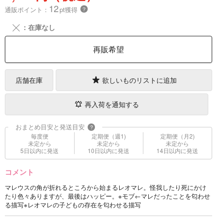
12
通販ポイント：
pt獲得
？
╳
：在庫なし
再販希望
店舗在庫
欲しいものリストに追加
再入荷を通知する
おまとめ目安と発送目安
?
毎度便
定期便（週1)
定期便（月2)
未定から
未定から
未定から
5日以内に発送
10日以内に発送
14日以内に発送
コメント
マレウスの角が折れるところから始まるレオマレ。怪我したり死にかけ
たり色々ありますが、最後はハッピー。※モブ←マレだったことを匂わせ
る描写※レオマレの子どもの存在を匂わせる描写