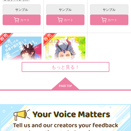
What Remains
歯のはなし
lullaby
サンプル
サンプル
サンプル
orologi
雪がとけると
クロエ
787
110
1,572
カート
カート
カート
円
円
円
（税込）
（税込）
（税込）
レオナ・キングスカラー
コラソン×ロー
マレウス×レオナ
サンプル
サンプル
サンプル
作品詳細
作品詳細
作品詳細
もっと見る！
一回寝ただけの妖精が
夢見るドラゴン
彼氏面して来……来な
迷走シータ
い。
迷走シータ
440
円
専売
（税込）
472
円
専売
（税込）
その他
その他
Requiem
エメラルド
巻き添えピープル！
レオナ×マレウス
レオナ×マレウス