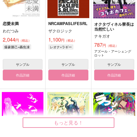
恋愛未満
NRCAMPASLIFESRL
オクタヴィネル寮長は
当然忙しい
わだつみ
ザクロジック
ナキガオ
2,044
1,100
円
円
（税込）
（税込）
787
円
（税込）
爆豪勝己×轟焦凍
レオナ×ラギー
アズール・アーシェング
ロット
サンプル
サンプル
サンプル
作品詳細
作品詳細
作品詳細
もっと見る！