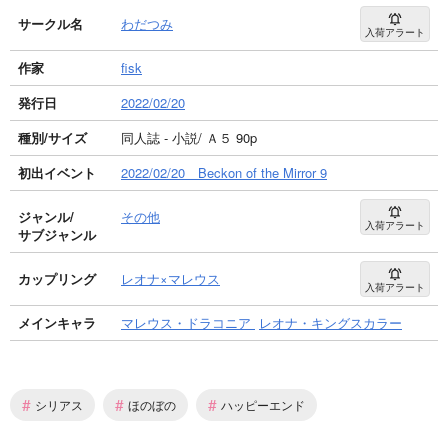
サークル名
わだつみ
入荷アラート
作家
fisk
発行日
2022/02/20
種別/サイズ
同人誌 - 小説/ Ａ５ 90p
初出イベント
2022/02/20 Beckon of the Mirror 9
ジャンル/
その他
入荷アラート
サブジャンル
カップリング
レオナ×マレウス
入荷アラート
メインキャラ
マレウス・ドラコニア
レオナ・キングスカラー
#
#
#
シリアス
ほのぼの
ハッピーエンド