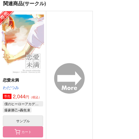
関連商品(サークル)
ラヴ・イズ・オーヴァ
Be My Rose
ラブソングが歌えな
ー
い！？
Waltz
神聖MK帝国
BPM
787
円
（税込）
315
944
円
円
（税込）
（税込）
マレウス×レオナ
マレウス×レオナ
マレウス×レオナ
サンプル
サンプル
サンプル
作品詳細
作品詳細
作品詳細
恋愛未満
わだつみ
2,044
円
専売
（税込）
僕のヒーローアカデミア
爆豪勝己×轟焦凍
サンプル
カート