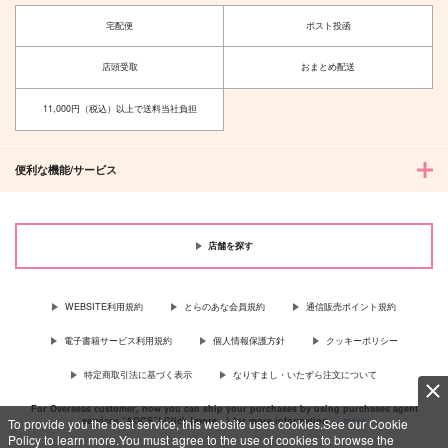
宅配便
ポスト投函
店頭受取
おまとめ配送
11,000円（税込）以上で送料当社負担
便利な機能/サービス
店舗を探す
WEBSITE利用規約
とらのあな会員規約
通信販売ポイント規約
電子書籍サービス利用規約
個人情報保護方針
クッキーポリシー
特定商取引法に基づく表示
なりすまし・いたずら注文について
For Overseas customer, now you can ship your purchases by using purchases agent
services “AOCS”! Click {more…} for more information …
more
To provide you the best service, this website uses cookies.See our Cookie
Policy to learn more.You must agree to the use of cookies to browse the