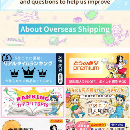
クロエ
クロエ
Red Waltz
1,257
472
1,450
サンプル
サンプル
円
円
円
（税込）
（税込）
（税込）
マレウス×レオナ
マレウス×レオナ
ジェイド×リドル
カート
カート
サンプル
サンプル
サンプル
作品詳細
作品詳細
作品詳細
ツノ折れた怪物 上
再録集 白
スーパーダーリンしょ
くしゅさん
風呂場
風呂場
NaCl