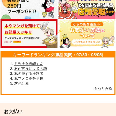
1,100
4,715
円
円
（税込）
（税込）
629
円
（税込）
マレウス×レオナ
マレウス×レオナ
マレウス×レオナ
サンプル
サンプル
サンプル
作品詳細
作品詳細
作品詳細
キーワードランキング(集計期間：07/30～08/05)
月刊少女野崎くん
君が言うには犬の恋
私の愛する圧制者
私立メロ高等学校
灰色と赤
もっとみる
Latent
一回寝ただけの妖精が
彼氏面して来……来な
Waltz
い。
迷走シータ
お支払い
990
円
（税込）