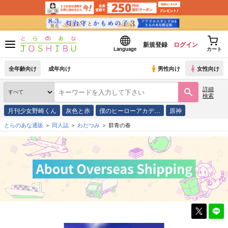
新規登録
ログイン
Language
カート
全年齢向け
成年向け
男性向け
女性向け
詳細
検索
月刊少女野崎くん
灰色と赤
僕のヒーローアカデ…
原神
とらのあな通販
同人誌
わだつみ
群青の春