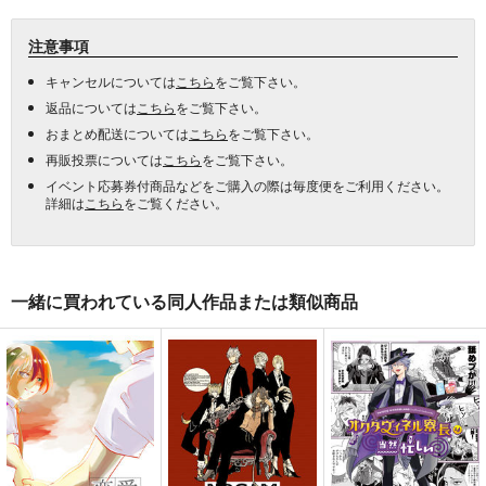
注意事項
キャンセルについては
こちら
をご覧下さい。
返品については
こちら
をご覧下さい。
おまとめ配送については
こちら
をご覧下さい。
再販投票については
こちら
をご覧下さい。
イベント応募券付商品などをご購入の際は毎度便をご利用ください。
詳細は
こちら
をご覧ください。
一緒に買われている同人作品または類似商品