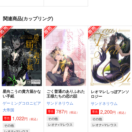
EAT me!!
さんぽびより
消えないしるし
関連商品(カップリング)
青の洞窟
ムゲンノート
眠りのための毛布
944
787
1,144
円
円
円
（税込）
（税込）
（税込）
マレウス×レオナ
マレウス×レオナ
マレウス×リリア
サンプル
サンプル
サンプル
作品詳細
作品詳細
作品詳細
星向こうの貴方届かな
ごく普通のありふれた
レオマレしっぽアンソ
い手紙
王様たちの恋の話
ロジー
ゲーミングコロニビア
サンドネリウム
サンドネリウム
大帝国
787
2,200
円
専売
円
専売
（税込）
（税込）
1,022
円
その他
専売
その他
（税込）
レオナ×マレウス
レオナ×マレウス
その他
レオナ×マレウス