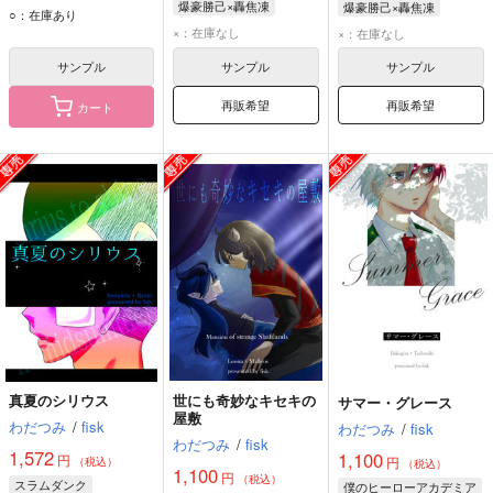
爆豪勝己×轟焦凍
爆豪勝己×轟焦凍
轟焦凍
爆豪勝己
○：在庫あり
轟焦凍
爆豪勝己
轟焦凍
爆豪勝己
×：在庫なし
×：在庫なし
サンプル
サンプル
サンプル
再販希望
再販希望
カート
真夏のシリウス
世にも奇妙なキセキの
サマー・グレース
屋敷
わだつみ
/
fisk
わだつみ
/
fisk
わだつみ
/
fisk
1,572
1,100
円
円
（税込）
（税込）
1,100
円
（税込）
スラムダンク
僕のヒーローアカデミア