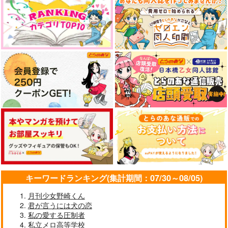
キーワードランキング(集計期間：07/30～08/05)
月刊少女野崎くん
君が言うには犬の恋
私の愛する圧制者
私立メロ高等学校