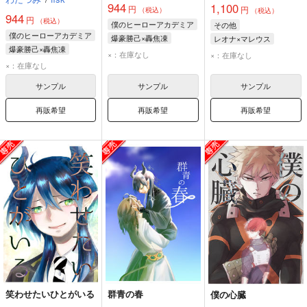
944
1,100
円
円
（税込）
（税込）
944
円
（税込）
僕のヒーローアカデミア
その他
僕のヒーローアカデミア
爆豪勝己×轟焦凍
レオナ×マレウス
爆豪勝己×轟焦凍
轟焦凍
爆豪勝己
マレウス・ドラコニア
×：在庫なし
×：在庫なし
轟焦凍
爆豪勝己
×：在庫なし
レオナ・キングスカラー
サンプル
サンプル
サンプル
再販希望
再販希望
再販希望
笑わせたいひとがいる
群青の春
僕の心臓