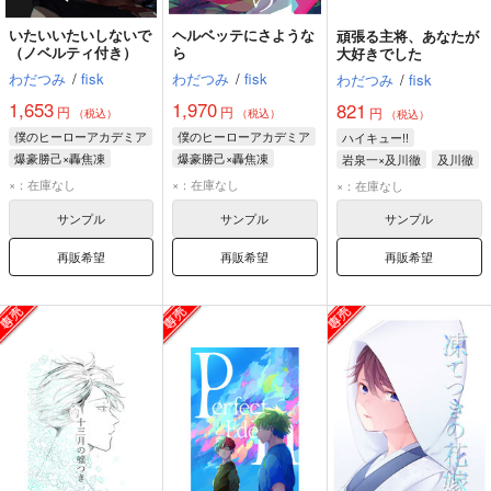
いたいいたいしないで
ヘルベッテにさような
頑張る主将、あなたが
（ノベルティ付き）
ら
大好きでした
わだつみ
/
fisk
わだつみ
/
fisk
わだつみ
/
fisk
1,653
1,970
821
円
円
円
（税込）
（税込）
（税込）
僕のヒーローアカデミア
僕のヒーローアカデミア
ハイキュー!!
爆豪勝己×轟焦凍
爆豪勝己×轟焦凍
岩泉一×及川徹
及川徹
轟焦凍
爆豪勝己
轟焦凍
爆豪勝己
岩泉一
×：在庫なし
×：在庫なし
×：在庫なし
サンプル
サンプル
サンプル
再販希望
再販希望
再販希望