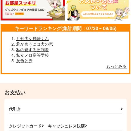
302
ゆきむい
okada_zari
629
220
円
円
（税込）
（税込）
472
円
（税込）
藤堂平助
クー・フーリン×エミヤ
小黒×無限
キーワードランキング(集計期間：07/30～08/05)
サンプル
サンプル
サンプル
月刊少女野崎くん
作品詳細
作品詳細
作品詳細
君が言うには犬の恋
私の愛する圧制者
私立メロ高等学校
灰色と赤
もっとみる
お支払い
代引き
JHOOTH ATEET
ジュオインアクキー
あられみっくす
クレジットカード
キャッシュレス決済
緑龍茶
緑龍茶
cotton