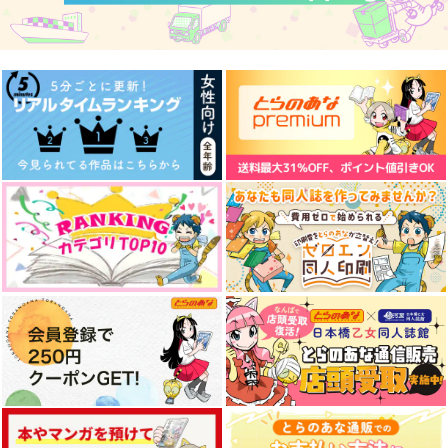
ン3
春の雪
ストロングムギコ
かなゆき
787
629
円
円
（税込）
（税込）
1,572
円
（税込）
七海龍水×スイカ
黄泉×蔵馬
タルタリヤ×鍾離
サンプル
サンプル
サンプル
作品詳細
作品詳細
作品詳細
小黒、私をおいて行か
様々な藤堂の本
いつまでも気付かない
ないで