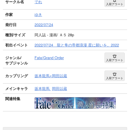
サークル名
でれ
入荷アラート
作家
ゆき
発行日
2022/07/24
種別/サイズ
同人誌 - 漫画/ Ａ５ 28p
初出イベント
2022/07/24 龍と隼の帝都浪漫 星に願いを。2022
ジャンル/
Fate/Grand Order
入荷アラート
サブジャンル
カップリング
坂本龍馬×岡田以蔵
入荷アラート
メインキャラ
坂本龍馬
岡田以蔵
関連特集