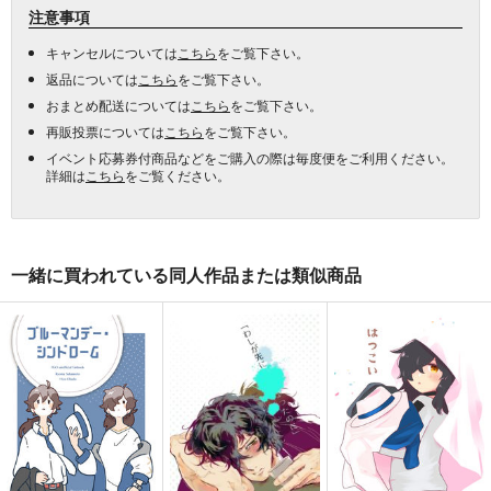
注意事項
キャンセルについては
こちら
をご覧下さい。
返品については
こちら
をご覧下さい。
おまとめ配送については
こちら
をご覧下さい。
再販投票については
こちら
をご覧下さい。
イベント応募券付商品などをご購入の際は毎度便をご利用ください。
詳細は
こちら
をご覧ください。
一緒に買われている同人作品または類似商品