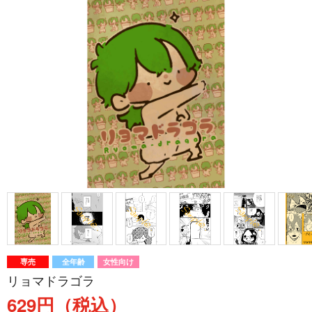
専売
全年齢
女性向け
リョマドラゴラ
629円（税込）