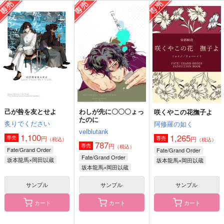
青春ファタール
咲くやこの花撫子よ
岡田君のクセに生意気
だ！
Spicy Sweets!
阿修羅の如く
4624
787
1,265
円
円
（税込）
（税込）
629
円
（税込）
坂本龍馬×岡田以蔵
坂本龍馬×岡田以蔵
岡田以蔵×高杉晋作
サンプル
サンプル
サンプル
作品詳細
作品詳細
作品詳細
己が咎を友とせよ
わしが先に〇〇〇ょっ
咲くやこの花撫子よ
たのに
炙りでください
阿修羅の如く
velblutank
1,100
1,265
円
専売
円
専売
（税込）
（税込）
787
円
専売
（税込）
Fate/Grand Order
Fate/Grand Order
Fate/Grand Order
坂本龍馬×岡田以蔵
坂本龍馬×岡田以蔵
坂本龍馬×岡田以蔵
サンプル
サンプル
サンプル
カート
カート
カート