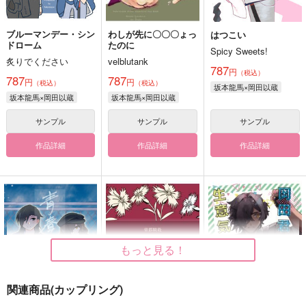
ブルーマンデー・シン
わしが先に〇〇〇ょっ
はつこい
ドローム
たのに
Spicy Sweets!
炙りでください
velblutank
787
円
（税込）
787
787
円
円
（税込）
（税込）
坂本龍馬×岡田以蔵
坂本龍馬×岡田以蔵
坂本龍馬×岡田以蔵
サンプル
サンプル
サンプル
作品詳細
作品詳細
作品詳細
もっと見る！
関連商品(カップリング)