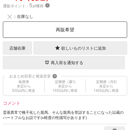
5
通販ポイント：
pt獲得
？
╳
：在庫なし
再販希望
店舗在庫
欲しいものリストに追加
再入荷を通知する
おまとめ目安と発送目安
?
毎度便
定期便（週1)
定期便（月2)
未定から
未定から
未定から
5日以内に発送
10日以内に発送
14日以内に発送
コメント
霊基異常で種子化した龍馬、そんな龍馬を世話することになった以蔵の
ハートフルなお話です(※軽度の性描写があります)