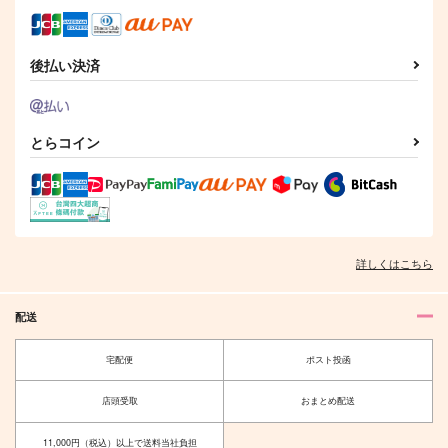
550
550
1,572
円
円
円
（税込）
（税込）
（税込）
ドゥリーヨダナ
アルジュナ〔オルタ〕×インドラ
蘆屋道満×ぐだ子
後払い決済
サンプル
サンプル
サンプル
作品詳細
作品詳細
作品詳細
とらコイン
詳しくはこちら
配送
宅配便
ポスト投函
サマー！サマー！サマ
リチャジョアクリルス
ー！
タンド
店頭受取
おまとめ配送
アッフェット
Giselle
787
1,257
円
円
11,000円（税込）以上で送料当社負担
（税込）
（税込）