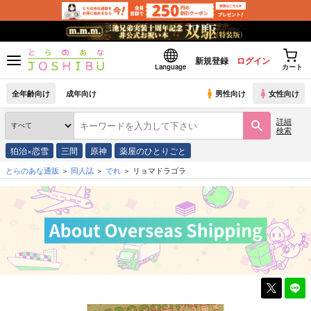
新規登録
ログイン
Language
カート
全年齢向け
成年向け
男性向け
女性向け
詳細
検索
狛治×恋雪
三間
原神
薬屋のひとりごと
とらのあな通販
同人誌
でれ
リョマドラゴラ