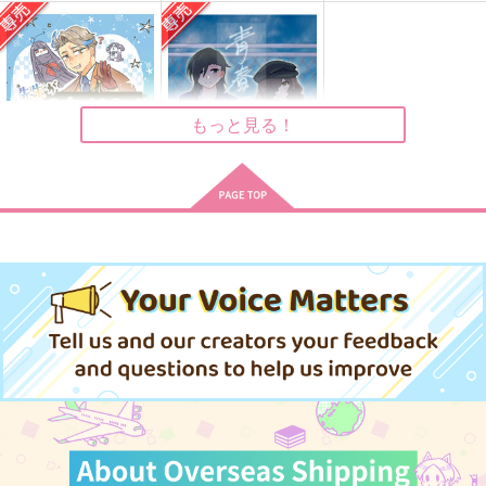
己が咎を友とせよ
先生があそびにきたぞ
斎藤一と岡田以蔵が共
っ！
闘する本
炙りでください
土曜日のキャラメル
Owen
1,100
円
（税込）
629
787
円
円
（税込）
（税込）
坂本龍馬×岡田以蔵
斎藤一
坂本龍馬×岡田以蔵
もっと見る！
サンプル
サンプル
サンプル
作品詳細
作品詳細
作品詳細
先生があそびにきたぞ
青春ファタール
っ！
Spicy Sweets!
土曜日のキャラメル
787
円
専売
（税込）
629
円
専売
（税込）
Fate/Grand Order
Fate/Grand Order
坂本龍馬×岡田以蔵
坂本龍馬×岡田以蔵
サンプル
サンプル
カート
カート
夜風にほどけて
センセイセンセーショ
N. T. R.