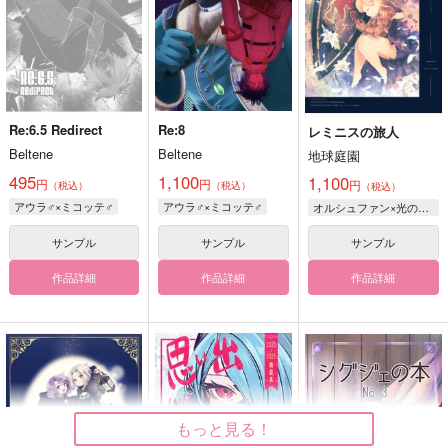
Re:6.5 Redirect
Re:8
レミニスの旅人
Beltene
Beltene
地球庭園
495
1,100
1,100
円
円
円
（税込）
（税込）
（税込）
アウラ♂×ミコッテ♂
アウラ♂×ミコッテ♂
オルシュファン×光の戦士♀
サンプル
サンプル
サンプル
作品詳細
作品詳細
作品詳細
もっと見る！