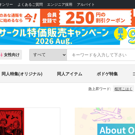
Bオンリー
よくあるご質問
エンジニア採用
アルバイト
女性向け
同人特集(オリジナル)
同人アイテム
ボドゲ特集
急上昇ワード:
桜河こはく