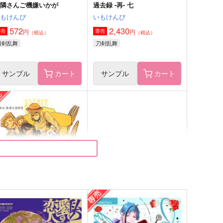
お隣さんご機嫌いかが
過去録 -再- 七
いもけんぴ
いもけんぴ
572
2,430
円
円
専売
専売
（税込）
（税込）
刀剣乱舞
刀剣乱舞
サンプル
カート
サンプル
カート
eb再録集 水風箋２
WEB再録集
華染屋
uchimi
15
330
円
円
（税込）
（税込）
山田一郎
冨岡義勇×不死川実弥
サンプル
作品詳細
サンプル
作品詳細