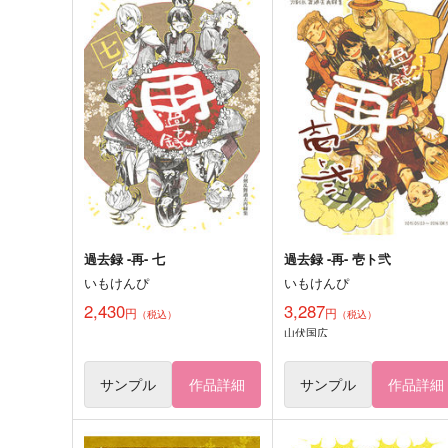
過去録 -再- 七
過去録 -再- 壱ト弐
いもけんぴ
いもけんぴ
2,430
3,287
円
円
（税込）
（税込）
山伏国広
サンプル
作品詳細
サンプル
作品詳細