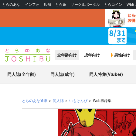
とらのあな
インフォ
店舗
とら婚
サークルポータル
とらコイン
WE
全年齢向け
成年向け
男性向け
同人誌(全年齢)
同人誌(成年)
同人特集(Vtuber)
とらのあな通販
同人誌
いもけんぴ
Web再録集