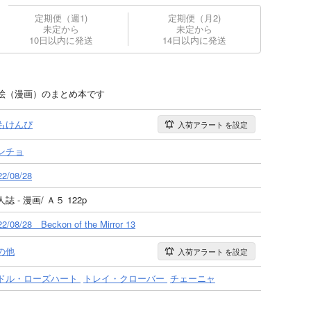
定期便（週1)
定期便（月2)
未定から
未定から
10日以内に発送
14日以内に発送
た絵（漫画）のまとめ本です
もけんぴ
入荷アラート
を設定
ンチョ
22/08/28
誌 - 漫画/ Ａ５ 122p
22/08/28 Beckon of the Mirror 13
の他
入荷アラート
を設定
ドル・ローズハート
トレイ・クローバー
チェーニャ