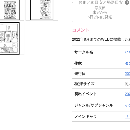
おまとめ目安と発送目安
?
毎度便
未定から
5日以内に発送
コメント
2022年8月までのWEBに掲載し
サークル名
い
作家
タ
発行日
20
種別/サイズ
同人
初出イベント
20
ジャンル/
サブジャンル
そ
メインキャラ
リ