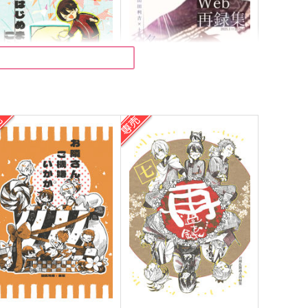
はじめましてこんにちは
Web再録集 名前のない鷹
いもけんぴ
コルゲェト
72
3,144
円
円
（税込）
（税込）
伏国広
山田利吉×土井半助
サンプル
作品詳細
サンプル
作品詳細