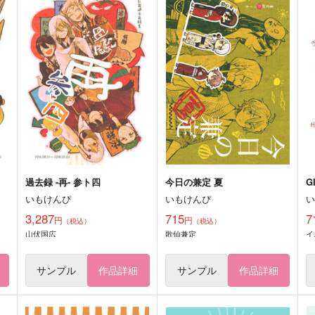
過去録 -再- 参ト四
今日の兼定 夏
G
いもけんぴ
いもけんぴ
3,287
715
7
円
円
（税込）
（税込）
山伏国広
歌仙兼定
イ
サンプル
作品詳細
サンプル
作品詳細