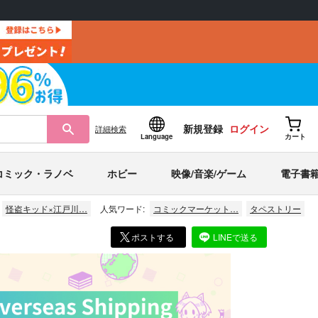
新規登録
ログイン
詳細
検索
Language
カート
コミック・ラノベ
ホビー
映像/音楽/ゲーム
電子書
怪盗キッド×江戸川…
人気ワード:
コミックマーケット…
タペストリー
ポストする
LINEで送る