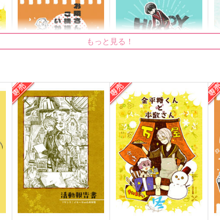
もっと見る！
お隣さんご機嫌いかが
HAPPY HAPPENING
いもけんぴ
いもけんぴ
572
572
5
円
円
（税込）
（税込）
堀川国広
山
サンプル
作品詳細
サンプル
作品詳細