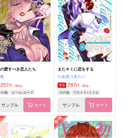
去録 -再- 壱ト弐
いもけんぴ
3,287
円
専売
（税込）
刀剣乱舞
山伏国広
山姥切国広
堀川国広
サンプル
カート
私の愛すべき恋人たち
またキミに恋をする
双色
ため息つきたい
,257
787
円
円
専売
（税込）
（税込）
その他
エペル×ルーク
その他
フロイド×リドル
サンプル
カート
サンプル
カート