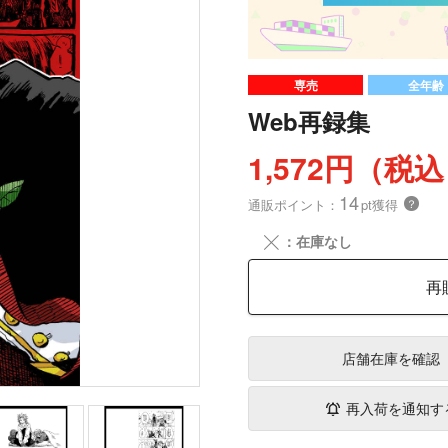
専売
全年齢
Web再録集
1,572円（税
14
通販ポイント：
pt獲得
？
╳
：在庫なし
再
店舗在庫
を確認
再入荷を通知す