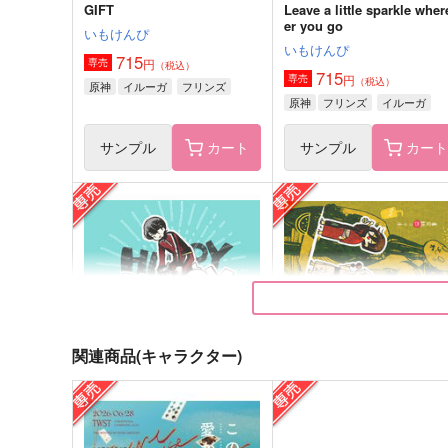
GIFT
Leave a little sparkle wher
er you go
いもけんぴ
いもけんぴ
715
円
専売
（税込）
715
円
専売
（税込）
原神
イルーガ
フリンズ
原神
フリンズ
イルーガ
サンプル
カート
サンプル
カー
WEB再録集 流転
Sable Bottle‐Web再録集‐
飯装
sable.
1,100
2,044
円
円
（税込）
（税込）
蘆屋道満
エルヴィン×リヴァイ
関連商品(キャラクター)
サンプル
作品詳細
サンプル
作品詳細