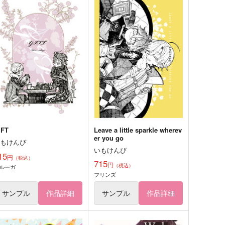
IFT
Leave a little sparkle wherev
er you go
いもけんぴ
いもけんぴ
15
円
（税込）
715
円
（税込）
ルーガ
フリンズ
サンプル
作品詳細
サンプル
作品詳細