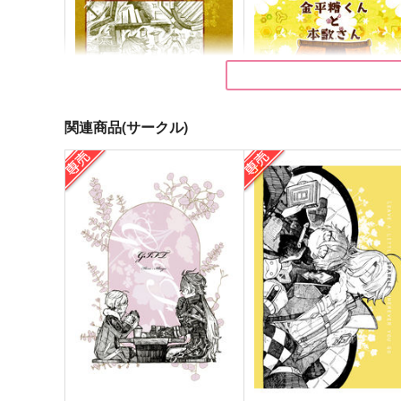
関連商品(サークル)
活動報告書
金平糖くんと本歌さん 冬
いもけんぴ
いもけんぴ
1,144
572
円
円
（税込）
（税込）
イルーガ
山姥切長義
サンプル
作品詳細
サンプル
作品詳細