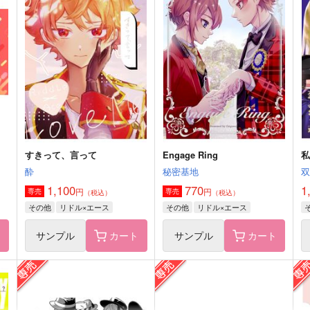
はじめましてこんにちは
過去録 -再- 参ト四
過
いもけんぴ
いもけんぴ
572
3,287
円
円
専売
専売
（税込）
（税込）
刀剣乱舞
山伏国広
刀剣乱舞
山伏国広
山姥切国広
堀川国広
山姥切国広
堀川国広
ト
サンプル
カート
サンプル
カート
すきって、言って
Engage Ring
酔
秘密基地
1,100
770
1
円
円
専売
専売
（税込）
（税込）
その他
リドル×エース
その他
リドル×エース
ト
サンプル
カート
サンプル
カート