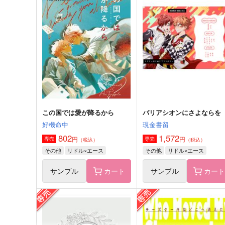
HAPPY HAPPENING
今日の兼定 夏
いもけんぴ
いもけんぴ
572
715
円
円
専売
専売
（税込）
（税込）
刀剣乱舞
堀川国広
刀剣乱舞
歌仙兼定
山姥切国広
山伏国広
和泉守兼定
人間無骨
サンプル
カート
サンプル
カー
この国では愛が降るから
バリアシオンにさよならを
好機命中
現金書留
グロリアスターWEB再録集
24/7 -WEB再録集-
802
1,572
円
円
専売
専売
（税込）
（税込）
2019-2025
よふかし
その他
リドル×エース
その他
リドル×エース
glorious star
1,100
円
（税込）
4,400
円
サンプル
カート
サンプル
カー
（税込）
宮城リョータ×三井寿
石神千空×あさぎりゲン
サンプル
作品詳細
サンプル
作品詳細