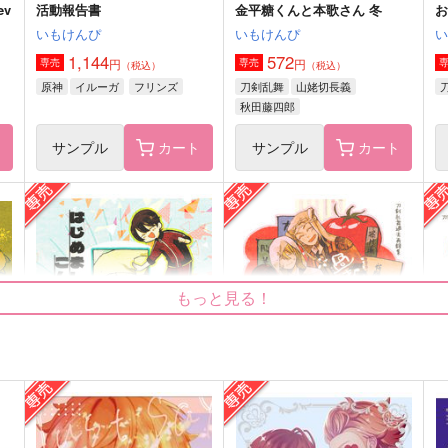
ev
活動報告書
金平糖くんと本歌さん 冬
いもけんぴ
いもけんぴ
1,144
572
円
円
専売
専売
（税込）
（税込）
原神
イルーガ
フリンズ
刀剣乱舞
山姥切長義
秋田藤四郎
ト
サンプル
カート
サンプル
カート
Web再録集 vol.1 ふたりの散
WEB再録集
w
歩道
焼きたて屋
もっと見る！
るんのんですよ
1,045
7
円
（税込）
924
円
（税込）
孫悟空×チチ
アンドレ×オスカル
サンプル
作品詳細
サンプル
作品詳細