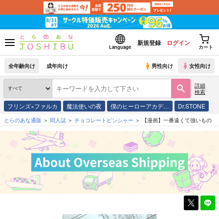
新規登録
ログイン
Language
カート
全年齢向け
成年向け
男性向け
女性向け
詳細
検索
フリンズ×ファルカ
魔法使いの夜
僕のヒーローアカデ…
Dr.STONE
とらのあな通販
同人誌
チョコレートピンシャー
【漫画】一番遠くて強いもの