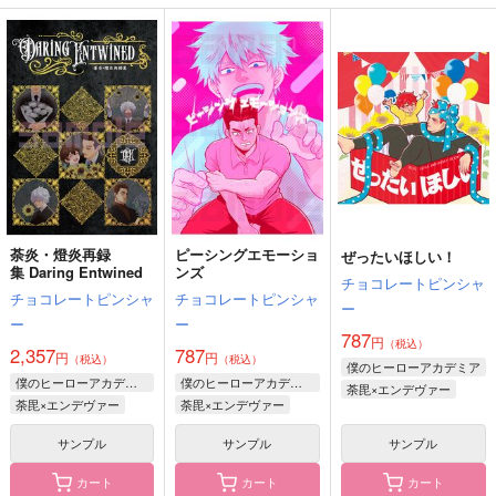
鉢屋三郎×不破雷蔵
杉元佐一×尾形百之助
夜鷹純×明浦路司
サンプル
サンプル
サンプル
作品詳細
作品詳細
作品詳細
荼炎・燈炎再録
ピーシングエモーショ
ぜったいほしい！
集 Daring Entwined
ンズ
チョコレートピンシャ
チョコレートピンシャ
チョコレートピンシャ
ー
ー
ー
787
円
（税込）
2,357
787
円
円
（税込）
（税込）
僕のヒーローアカデミア
遠くで金色ベルが鳴る
遠くて近きは二人の仲
どこか遠くの島国で
僕のヒーローアカデミア
僕のヒーローアカデミア
荼毘×エンデヴァー
でられない
カラフル
幸楽飯店
荼毘×エンデヴァー
荼毘×エンデヴァー
787
787
300
円
円
円
（税込）
（税込）
（税込）
サンプル
サンプル
サンプル
ダンデ×キバナ
三毛縞斑×桜河こはく
壬氏×猫猫
カート
カート
カート