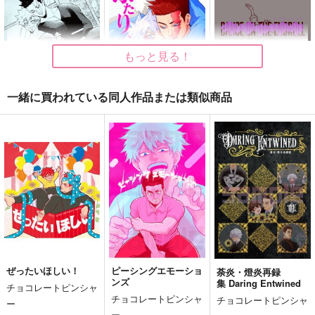
もっと見る！
一緒に買われている同人作品または類似商品
【漫画】一番遠くて強
【小説】ふたり、ひと
【漫画】
いもの
とせ
DANCE ON THE END
ROLL
チョコレートピンシャ
チョコレートピンシャ
チョコレートピンシャ
ー
ー
ー
315
1,572
787
円
円
円
（税込）
（税込）
（税込）
僕のヒーローアカデミア
僕のヒーローアカデミア
僕のヒーローアカデミア
荼毘×エンデヴァー
荼毘×エンデヴァー
荼毘×エンデヴァー
再販希望
再販希望
再販希望
ぜったいほしい！
ピーシングエモーショ
荼炎・燈炎再録
ンズ
集 Daring Entwined
チョコレートピンシャ
チョコレートピンシャ
チョコレートピンシャ
ー
ー