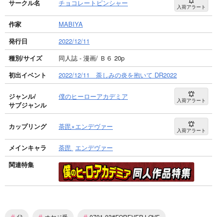
サークル名
チョコレートピンシャー
入荷アラート
作家
MABIYA
発行日
2022/12/11
種別/サイズ
同人誌 - 漫画/ Ｂ６ 20p
初出イベント
2022/12/11 荼しみの炎を抱いて DR2022
ジャンル/
僕のヒーローアカデミア
入荷アラート
サブジャンル
カップリング
荼毘×エンデヴァー
入荷アラート
メインキャラ
荼毘
エンデヴァー
関連特集
#
#
#
父
オヤジ受
0701-03#FOREVER LOVE