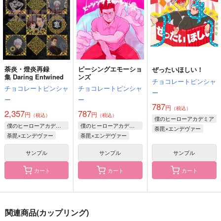
1,540
円
（税込）
オクジー×バデーニ
爆豪勝己×緑谷出久
淡河実永×一条かれん
サンプル
サンプル
サンプル
作品詳細
作品詳細
作品詳細
荼炎・燈炎再録
ピーシングエモーショ
ぜったいほしい！
集 Daring Entwined
ンズ
チョコレートピンシャ
チョコレートピンシャ
チョコレートピンシャ
ー
ー
ー
787
円
（税込）
2,357
787
円
円
（税込）
（税込）
僕のヒーローアカデミア
僕のヒーローアカデミア
僕のヒーローアカデミア
荼毘×エンデヴァー
荼毘×エンデヴァー
荼毘×エンデヴァー
サンプル
サンプル
サンプル
カート
カート
カート
あの日が遠くて
遠くて近い
太陽よりも遠く
浦の屋
世間亭
トラバイユ
629
715
396
円
円
円
関連商品(カップリング)
（税込）
（税込）
（税込）