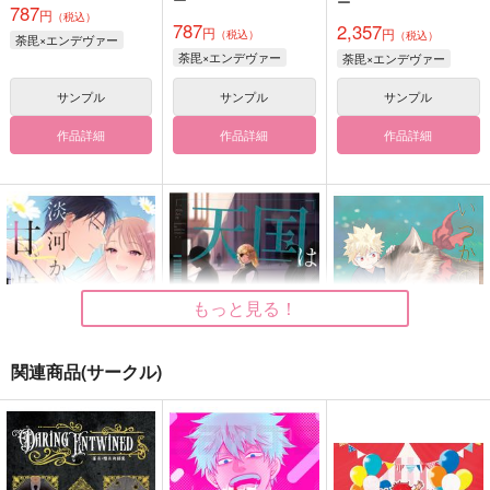
ー
787
円
（税込）
787
2,357
円
円
（税込）
（税込）
荼毘×エンデヴァー
荼毘×エンデヴァー
荼毘×エンデヴァー
サンプル
サンプル
サンプル
作品詳細
作品詳細
作品詳細
もっと見る！
関連商品(サークル)
淡河かれんは甘噛みす
天国はまだ遠く
いつかの遠くの物語
る４
そしてチュロス
薄荷
BUNTMANIA
787
840
円
円
（税込）
（税込）