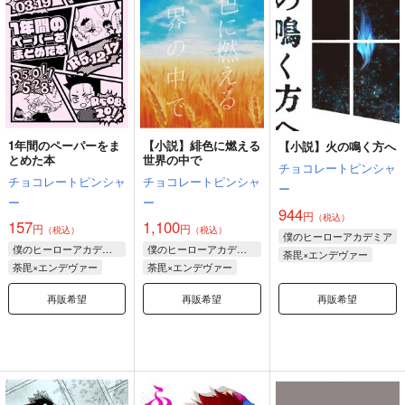
1年間のペーパーをま
【小説】緋色に燃える
【小説】火の鳴く方へ
とめた本
世界の中で
チョコレートピンシャ
チョコレートピンシャ
チョコレートピンシャ
ー
ー
ー
944
円
（税込）
157
1,100
円
円
（税込）
（税込）
僕のヒーローアカデミア
僕のヒーローアカデミア
僕のヒーローアカデミア
荼毘×エンデヴァー
荼毘×エンデヴァー
荼毘×エンデヴァー
再販希望
再販希望
再販希望