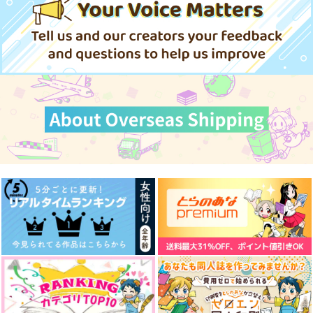
らかに強いのだが 7
オーバーラップ
759
円
（税込）
サンプル
作品詳細
Inside the Boundary
小夜啼鳥の唄
annegarsi
すいっち農場。
629
1,572
円
円
（税込）
（税込）
荼毘×女夢主
荼毘×ホークス
サンプル
サンプル
作品詳細
作品詳細