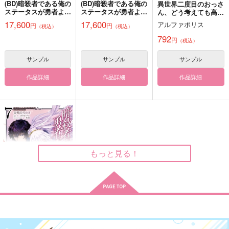
(BD)暗殺者である俺の
(BD)暗殺者である俺の
異世界二度目のおっさ
作品詳細
作品詳細
作品詳細
ステータスが勇者より
ステータスが勇者より
ん、どう考えても高校
も明らかに強いのだ
も明らかに強いのだ
生勇者より強い 3
17,600
17,600
アルファポリス
円
円
（税込）
（税込）
が 2
が 1
792
円
（税込）
サンプル
サンプル
サンプル
作品詳細
作品詳細
作品詳細
ショート・アソート
Days
序 新刊の準備号
もっと見る！
すいっち農場。
発火のち青墨
九重
944
960
700
円
円
円
（税込）
（税込）
（税込）
荼毘×ホークス
荼毘×常闇踏陰
Mr.コンプレス×荼毘
サンプル
サンプル
サンプル
暗殺者である俺のステ
ータスが勇者よりも明
作品詳細
作品詳細
作品詳細