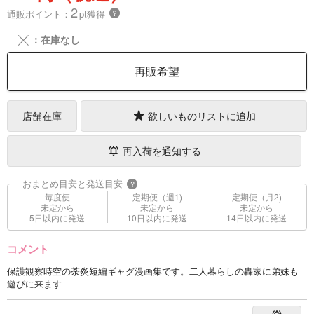
2
通販ポイント：
pt獲得
？
╳
：在庫なし
再販希望
店舗在庫
欲しいものリストに追加
再入荷を通知する
おまとめ目安と発送目安
?
毎度便
定期便（週1)
定期便（月2)
未定から
未定から
未定から
5日以内に発送
10日以内に発送
14日以内に発送
コメント
保護観察時空の荼炎短編ギャグ漫画集です。二人暮らしの轟家に弟妹も
遊びに来ます