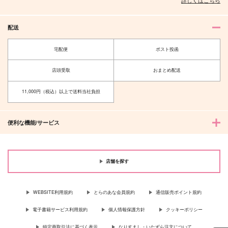
詳しくはこちら
配送
宅配便
ポスト投函
店頭受取
おまとめ配送
11,000円（税込）以上で送料当社負担
便利な機能/サービス
店舗を探す
WEBSITE利用規約
とらのあな会員規約
通信販売ポイント規約
電子書籍サービス利用規約
個人情報保護方針
クッキーポリシー
特定商取引法に基づく表示
なりすまし・いたずら注文について