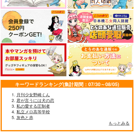
キーワードランキング(集計期間：07/30～08/05)
月刊少女野崎くん
君が言うには犬の恋
私の愛する圧制者
私立メロ高等学校
灰色と赤
もっとみる