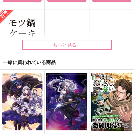
サンプル
サンプル
サンプル
作品詳細
作品詳細
作品詳細
もっと見る！
一緒に買われている商品
モツ鍋ケーキ再録集
01
モツ鍋cake
君と殺されない逃避プ
HoliDay
甘い誘いに乗りたくて
787
ロセス番外編１『とあ
円
専売
（税込）
さくさくわたあめ
くりーずちーむ
る隠し事について』
三の月階段
僕のヒーローアカデミア
880
787
円
円
（税込）
（税込）
荼毘×エンデヴァー
800
円
（税込）
荼毘×死柄木弔
荼毘×死柄木弔
ENDE(押しの強いAI)×ノイエ(寂しがり開発者)
サンプル
サンプル
サンプル
サンプル
カート