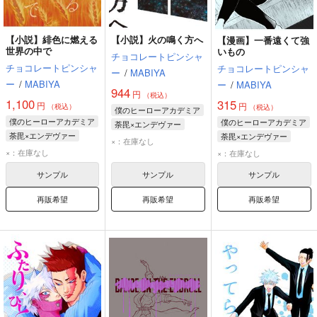
【小説】緋色に燃える
【小説】火の鳴く方へ
【漫画】一番遠くて強
世界の中で
いもの
チョコレートピンシャ
チョコレートピンシャ
チョコレートピンシャ
ー
/
MABIYA
ー
/
MABIYA
ー
/
MABIYA
944
円
（税込）
1,100
315
円
円
（税込）
（税込）
僕のヒーローアカデミア
僕のヒーローアカデミア
僕のヒーローアカデミア
荼毘×エンデヴァー
荼毘×エンデヴァー
荼毘×エンデヴァー
荼毘
エンデヴァー
×：在庫なし
荼毘
エンデヴァー
荼毘
エンデヴァー
×：在庫なし
×：在庫なし
サンプル
サンプル
サンプル
再販希望
再販希望
再販希望