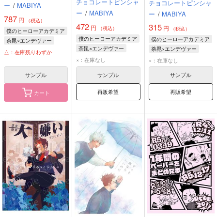
チョコレートピンシャ
チョコレートピンシャ
ー
/
MABIYA
ー
/
MABIYA
ー
/
MABIYA
787
円
（税込）
472
315
円
円
（税込）
（税込）
僕のヒーローアカデミア
僕のヒーローアカデミア
僕のヒーローアカデミア
荼毘×エンデヴァー
荼毘×エンデヴァー
荼毘×エンデヴァー
荼毘
エンデヴァー
△：在庫残りわずか
荼毘
エンデヴァー
荼毘
エンデヴァー
×：在庫なし
×：在庫なし
サンプル
サンプル
サンプル
再販希望
再販希望
カート