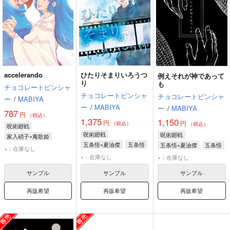
accelerando
ひたりそまりいろうつ
例えそれが神であって
り
も
チョコレートピンシャ
チョコレートピンシャ
チョコレートピンシャ
ー
/
MABIYA
ー
/
MABIYA
ー
/
MABIYA
787
円
（税込）
1,375
1,150
円
円
（税込）
（税込）
呪術廻戦
呪術廻戦
呪術廻戦
家入硝子×庵歌姫
五条悟×夏油傑
五条悟
五条悟×夏油傑
五条悟
家入硝子
庵歌姫
×：在庫なし
夏油傑
家入硝子
夏油傑
家入硝子
×：在庫なし
×：在庫なし
サンプル
サンプル
サンプル
再販希望
再販希望
再販希望