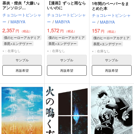
荼炎・燈炎『大嫌い』
【漫画】ずっと雨なら
1年間のペーパーをま
アンソロジ
いいのに
とめた本
ー"Caleidoscopio"
チョコレートピンシャ
チョコレートピンシャ
チョコレートピンシャ
ー
/
MABIYA
ー
/
MABIYA
ー
/
MABIYA
2,357
1,572
157
円
円
円
（税込）
（税込）
（税込）
僕のヒーローアカデミア
僕のヒーローアカデミア
僕のヒーローアカデミア
荼毘×エンデヴァー
荼毘×エンデヴァー
荼毘×エンデヴァー
荼毘
エンデヴァー
荼毘
エンデヴァー
荼毘
エンデヴァー
×：在庫なし
×：在庫なし
×：在庫なし
轟燈矢
サンプル
サンプル
サンプル
再販希望
再販希望
再販希望