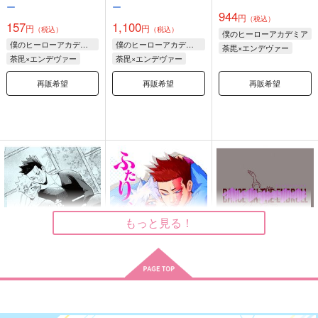
ー
ー
944
円
（税込）
157
1,100
円
円
（税込）
（税込）
僕のヒーローアカデミア
僕のヒーローアカデミア
僕のヒーローアカデミア
荼毘×エンデヴァー
荼毘×エンデヴァー
荼毘×エンデヴァー
再販希望
再販希望
再販希望
もっと見る！
【漫画】一番遠くて強
【小説】ふたり、ひと
【漫画】
いもの
とせ
DANCE ON THE END