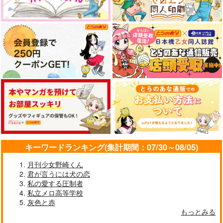
キーワードランキング(集計期間：07/30～08/05)
月刊少女野崎くん
君が言うには犬の恋
私の愛する圧制者
私立メロ高等学校
灰色と赤
もっとみる