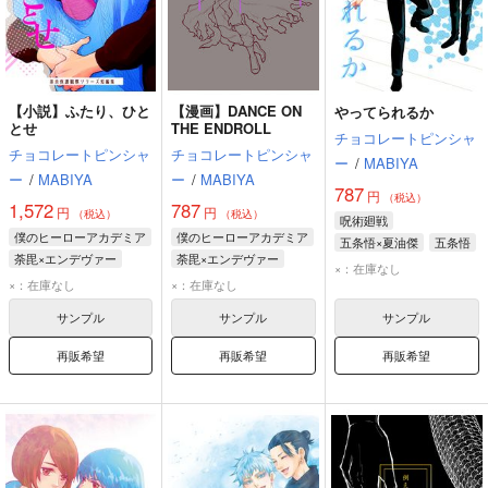
【小説】ふたり、ひと
【漫画】DANCE ON
やってられるか
とせ
THE ENDROLL
チョコレートピンシャ
チョコレートピンシャ
チョコレートピンシャ
ー
/
MABIYA
ー
/
MABIYA
ー
/
MABIYA
787
円
（税込）
1,572
787
円
円
（税込）
（税込）
呪術廻戦
僕のヒーローアカデミア
僕のヒーローアカデミア
五条悟×夏油傑
五条悟
荼毘×エンデヴァー
荼毘×エンデヴァー
夏油傑
×：在庫なし
荼毘
エンデヴァー
荼毘
エンデヴァー
×：在庫なし
×：在庫なし
サンプル
サンプル
サンプル
再販希望
再販希望
再販希望