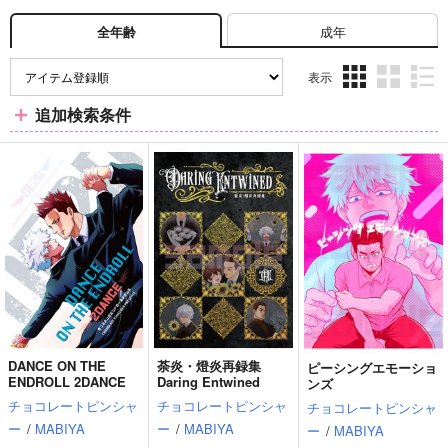
成年
全年齢
表示
3カ
2カ
1カ
追加検索条件
ラ
ラ
ラ
ム
ム
ム
表
表
表
示
示
示
DANCE ON THE
荼炎・燈炎再録集
ピーシングエモーショ
ENDROLL 2DANCE
Daring Entwined
ンズ
チョコレートピンシャ
チョコレートピンシャ
チョコレートピンシャ
ー
/
MABIYA
ー
/
MABIYA
ー
/
MABIYA