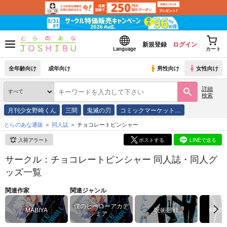
新規登録
ログイン
Language
カート
全年齢向け
成年向け
男性向け
女性向け
詳細
検索
月刊少女野崎くん
三間
鬼滅の刃
コミックマーケット…
とらのあな通販
同人誌
チョコレートピンシャー
入荷アラート
ポストする
LINEで送る
サークル：チョコレートピンシャー 同人誌・同人グ
ッズ一覧
関連作家
関連ジャンル
僕のヒーローアカデ
MABIYA
呪術廻戦
KING 
ミア