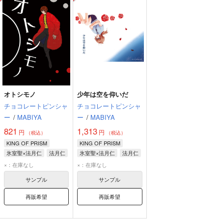
オトシモノ
少年は空を仰いだ
チョコレートピンシャ
チョコレートピンシャ
ー
/
MABIYA
ー
/
MABIYA
821
1,313
円
円
（税込）
（税込）
KING OF PRISM
KING OF PRISM
氷室聖×法月仁
法月仁
氷室聖×法月仁
法月仁
氷室聖
氷室聖
×：在庫なし
×：在庫なし
サンプル
サンプル
再販希望
再販希望