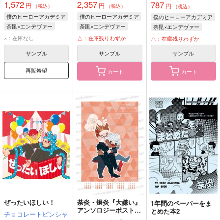
1,572
2,357
787
円
円
円
（税込）
（税込）
（税込）
僕のヒーローアカデミア
僕のヒーローアカデミア
僕のヒーローアカデミア
荼毘×エンデヴァー
荼毘×エンデヴァー
荼毘×エンデヴァー
荼毘
エンデヴァー
荼毘
エンデヴァー
荼毘
エンデヴァー
×：在庫なし
△：在庫残りわずか
△：在庫残りわずか
轟炎司
轟炎司
轟炎司
サンプル
サンプル
サンプル
再販希望
カート
カート
ぜったいほしい！
荼炎・燈炎『大嫌い』
1年間のペーパーをま
アンソロジーポストカ
とめた本2
チョコレートピンシャ
ードセット