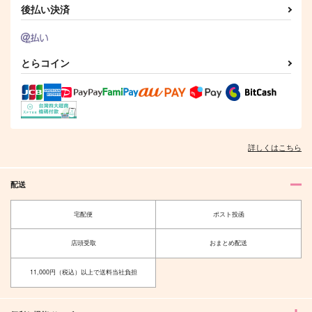
後払い決済
サンプル
サンプル
サンプル
作品詳細
作品詳細
作品詳細
とらコイン
詳しくはこちら
配送
宅配便
ポスト投函
ディスコミュ ディス
ごめん出来レースキミ
カッション
ング
店頭受取
おまとめ配送
やわらか産業
やわらか産業
11,000円（税込）以上で送料当社負担
787
787
円
円
（税込）
（税込）
レオナ×イデア
レオナ×イデア