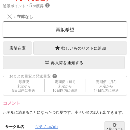
5
通販ポイント：
pt獲得
？
╳
：在庫なし
再販希望
店舗在庫
欲しいものリストに追加
再入荷を通知する
おまとめ目安と発送目安
?
毎度便
定期便（週1)
定期便（月2)
未定から
未定から
未定から
5日以内に発送
10日以内に発送
14日以内に発送
コメント
ホテルに泊まることになったつむ夏です。小さい頃の2人も出てきます。
サークル名
ツチノコの山
入荷アラート