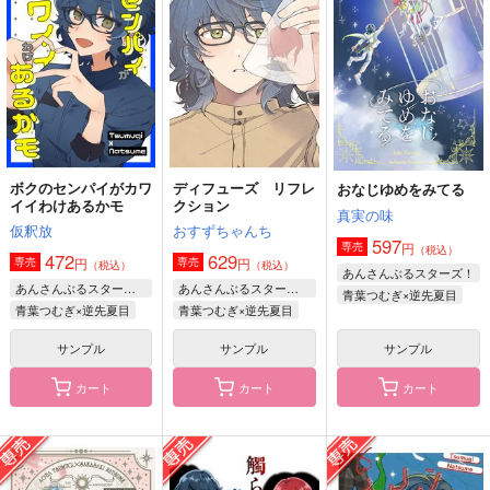
真実の味
ブレイクタイム
ブレイクタイム
597
円
（税込）
308
440
円
円
（税込）
（税込）
青葉つむぎ×逆先夏目
逆先夏目×青葉つむぎ
逆先夏目×青葉つむぎ
サンプル
サンプル
サンプル
作品詳細
作品詳細
作品詳細
ボクのセンパイがカワ
ディフューズ リフレ
おなじゆめをみてる
イイわけあるかモ
クション
真実の味
仮釈放
おすずちゃんち
597
円
専売
（税込）
472
629
円
円
専売
専売
（税込）
（税込）
あんさんぶるスターズ！
あんさんぶるスターズ！
あんさんぶるスターズ！
青葉つむぎ×逆先夏目
青葉つむぎ×逆先夏目
青葉つむぎ×逆先夏目
サンプル
サンプル
サンプル
カート
カート
カート
触らぬ影に祟りなし
ボクのセンパイがカワ
act.OPENiNG! つむ
イイわけあるかモ
夏おつきあいの直後ア
鮫喰らい
ンソロジー