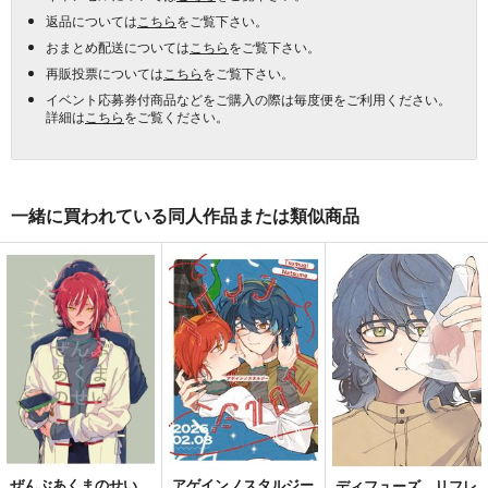
返品については
こちら
をご覧下さい。
おまとめ配送については
こちら
をご覧下さい。
再販投票については
こちら
をご覧下さい。
イベント応募券付商品などをご購入の際は毎度便をご利用ください。
詳細は
こちら
をご覧ください。
一緒に買われている同人作品または類似商品
ぜんぶあくまのせい
アゲインノスタルジー
ディフューズ リフレ