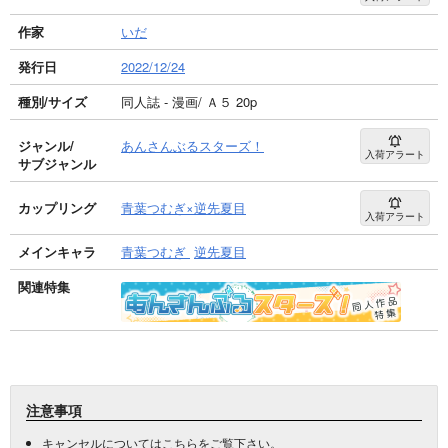
作家
いだ
発行日
2022/12/24
種別/サイズ
同人誌 - 漫画/ Ａ５ 20p
ジャンル/
あんさんぶるスターズ！
入荷アラート
サブジャンル
カップリング
青葉つむぎ×逆先夏目
入荷アラート
メインキャラ
青葉つむぎ
逆先夏目
関連特集
注意事項
キャンセルについては
こちら
をご覧下さい。