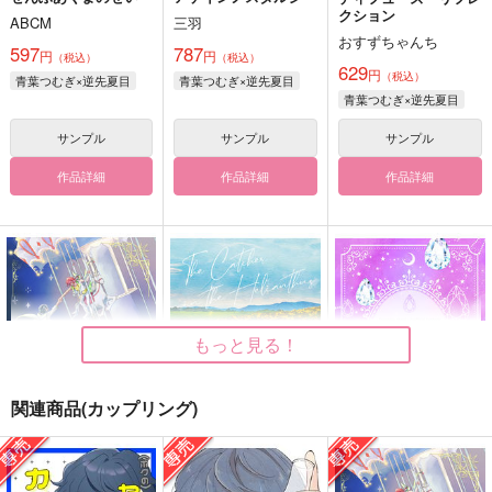
クション
ABCM
三羽
おすずちゃんち
597
787
円
円
（税込）
（税込）
629
円
（税込）
青葉つむぎ×逆先夏目
青葉つむぎ×逆先夏目
青葉つむぎ×逆先夏目
サンプル
サンプル
サンプル
作品詳細
作品詳細
作品詳細
もっと見る！
関連商品(カップリング)
おなじゆめをみてる
ひまわり畑でつかまえ
どうか、きらいになら
て
ないで