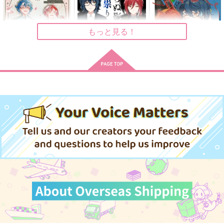
仮釈放
KiNTSUGi
990
円
（税込）
472
1,572
円
円
（税込）
（税込）
青葉つむぎ×逆先夏目
青葉つむぎ×逆先夏目
青葉つむぎ×逆先夏目
もっと見る！
サンプル
サンプル
サンプル
作品詳細
作品詳細
作品詳細
act.OPENiNG! つむ
触らぬ影に祟りなし
アゲインノスタルジー
夏おつきあいの直後ア
鮫喰らい
三羽
ンソロジー
KiNTSUGi
990
787
円
専売
円
専売
（税込）
（税込）
1,572
円
専売
（税込）
あんさんぶるスターズ！
あんさんぶるスターズ！
あんさんぶるスターズ！
青葉つむぎ×逆先夏目
青葉つむぎ×逆先夏目
青葉つむぎ×逆先夏目
サンプル
サンプル
サンプル
カート
カート
カート
Switchとちいさなモ
OEKAKI LOG♪【ノ
OEKAKI LOG♪【※
ジャッコ
ベルティ有】
ノベルティ無】
ABCM
ABCM
ABCM