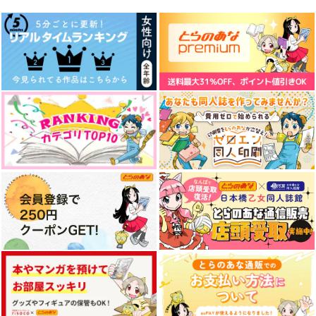
597
1,320
1,320
円
円
円
（税込）
（税込）
（税込）
青葉つむぎ
青葉つむぎ
青葉つむぎ
サンプル
サンプル
サンプル
作品詳細
作品詳細
作品詳細
ぜんぶあくまのせい
ABCM
597
円
専売
（税込）
あんさんぶるスターズ！
青葉つむぎ×逆先夏目
サンプル
カート
ささやかで上品で慎ま
人魚と恋心
同棲以上恋人未満
しく望ましいあれの話
キースネリス
キースネリス
ブレイクタイム
472
472
円
円
（税込）
（税込）
154
円
（税込）
瀬名泉×月永レオ
瀬名泉×月永レオ