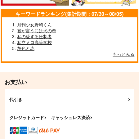
逆先夏目×青葉つむぎ
キーワードランキング(集計期間：07/30～08/05)
サンプル
サンプル
サンプル
月刊少女野崎くん
作品詳細
作品詳細
作品詳細
君が言うには犬の恋
私の愛する圧制者
私立メロ高等学校
灰色と赤
もっとみる
お支払い
代引き
ぽきなぱ
星の海に沈みたい
ガイド オンセン ユ
ートピア
やわらか産業
やわらか内燃機関
クレジットカード
キャッシュレス決済
やわらか産業
787
787
円
円
（税込）
（税込）
787
円
（税込）
レオナ×イデア
ビリー×ライト
レオナ×イデア