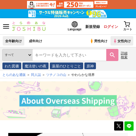
新規登録
ログイン
Language
カート
全年齢向け
成年向け
男性向け
女性向け
詳細
検索
わた図書
魔法使いの夜
薬屋のひとりごと
原神
とらのあな通販
同人誌
ツチノコの山
やわらかな境界