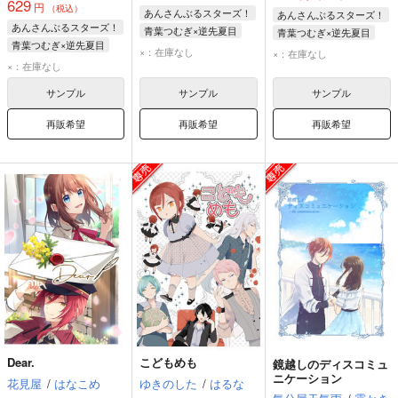
629
円
（税込）
あんさんぶるスターズ！
あんさんぶるスターズ！
あんさんぶるスターズ！
青葉つむぎ×逆先夏目
青葉つむぎ×逆先夏目
青葉つむぎ×逆先夏目
青葉つむぎ
逆先夏目
青葉つむぎ
逆先夏目
×：在庫なし
×：在庫なし
青葉つむぎ
逆先夏目
×：在庫なし
サンプル
サンプル
サンプル
再販希望
再販希望
再販希望
Dear.
こどもめも
鏡越しのディスコミュ
ニケーション
花見屋
/
はなこめ
ゆきのした
/
はるな