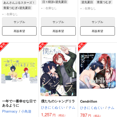
日々樹渉×逆先夏目
逆先夏目
青葉つむぎ
あんさんぶるスターズ！
逆先夏目
日々樹渉
春川宙
青葉つむぎ×逆先夏目
×：在庫なし
×：在庫なし
青葉つむぎ
逆先夏目
×：在庫なし
サンプル
サンプル
サンプル
再販希望
再販希望
再販希望
一年で一番幸せな日で
僕たちのシャングリラ
Cendrillon
あるように
ひきにくぬくい
/
ナム
ひきにくぬくい
/
ナム
Pharmacy
/
小鳥遊
1,257
787
円
円
（税込）
（税込）