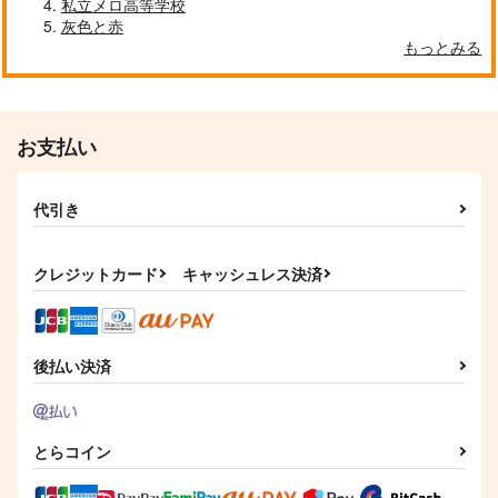
私立メロ高等学校
サンプル
サンプル
サンプル
灰色と赤
もっとみる
作品詳細
作品詳細
作品詳細
お支払い
代引き
クレジットカード
キャッシュレス決済
友の騎士と食卓を
潮風と湯けむりのあい
モノクローム・アネク
後払い決済
だ
ドーツ
Chocolate jam
ROUND ABOUT
PG
857
円
（税込）
550
944
円
円
（税込）
卯木千景
（税込）
とらコイン
白馬探
斎藤一×山南敬助