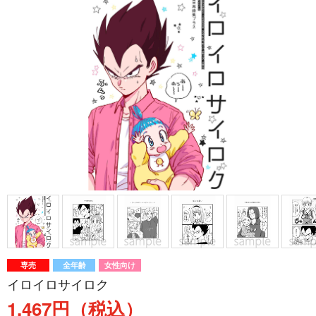
専売
全年齢
女性向け
イロイロサイロク
1,467円（税込）