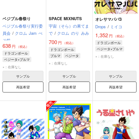
ベジブル春祭り
SPACE MIXNUTS
オレサマパパ3
ベジブル春祭り実行委
宇宙（そら）の果てま
Drops
/
ミイコ
員会
/
クロム
Jam
ぺ
で
/
クロム
のり
みみ
1,352
円
（税込）
そ銀
700
円
ドラゴンボール
（税込）
638
円
（税込）
ベジータ×ブルマ
ドラゴンボール
ドラゴンボール
ベジータ
ブルマ
ブルマ
ベジータ
×：在庫なし
ベジータ×ブルマ
ブラ
×：在庫なし
ベジータ
ブルマ
×：在庫なし
サンプル
サンプル
サンプル
再販希望
再販希望
再販希望