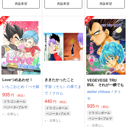
再販希望
再販希望
再販希望
Loveつめあわせ！
ききたかったこと
VEGEVEGE TRU
BUL それが一瞬でも
いちごおとめ
/
ぺそ銀
宇宙（そら）の果てま
atelier chitose
/
チト
で
/
クロム
935
円
（税込）
セ
440
ドラゴンボール
円
（税込）
935
円
ベジータ×ブルマ
（税込）
ドラゴンボール
ベジータ
ブルマ
ドラゴンボール
ベジータ×ブルマ
×：在庫なし
ベジータ×ブルマ
ベジータ
ブルマ
×：在庫なし
ベジータ
ブルマ
×：在庫なし