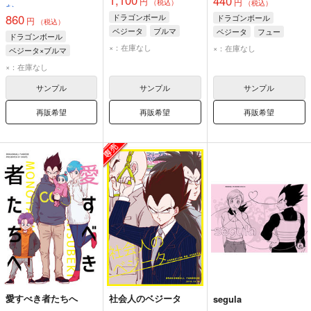
440
円
円
（税込）
（税込）
な
ドラゴンボール
860
ドラゴンボール
円
（税込）
ベジータ
ブルマ
ベジータ
フュー
ドラゴンボール
ゴクウブラック
ブルマ
×：在庫なし
×：在庫なし
ベジータ×ブルマ
ベジータ
ブルマ
×：在庫なし
サンプル
サンプル
サンプル
再販希望
再販希望
再販希望
愛すべき者たちへ
社会人のベジータ
segula