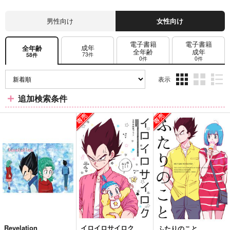
男性向け
女性向け
電子書籍
電子書籍
成年
全年齢
全年齢
成年
73件
58件
0件
0件
表示
3カ
2カ
1カ
追加検索条件
ラ
ラ
ラ
ム
ム
ム
表
表
表
示
示
示
Revelation
イロイロサイロク
ふたりのこと