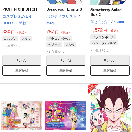
PICHI PICHI BITCH
Break your Limits 3
Strawberry Salad
Box 2
コスプレSEVEN
ポジティブリスト
/
苺さらだ。
/
rikono
DOLLS
/
閃軌
meg
1,572
円
330
787
（税込）
円
円
（税込）
（税込）
ドラゴンボール
コスプレ
ブルマ
ドラゴンボール
ベジータ×ブルマ
ベジータ
ブルマ
×：在庫なし
ベジータ
ブルマ
×：在庫なし
×：在庫なし
サンプル
サンプル
サンプル
再販希望
再販希望
再販希望