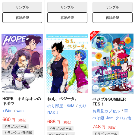
ヤムチャ
サンプル
サンプル
サンプル
再販希望
再販希望
再販希望
HOPE キミはオレの
ねえ、ベジータ。
ベジブルSUMMER
キボウ
FES！
のり部屋・53M
/
のり
+Wan
/
wan
お月見カプセル
/
華
RAKU
ぺそ銀
Jam
クロム他
660
円
688
（税込）
円
（税込）
748
ドラゴンボール
円
（税込）
ドラゴンボール
トランクス×孫悟飯
ドラゴンボール
ベジータ×ブルマ