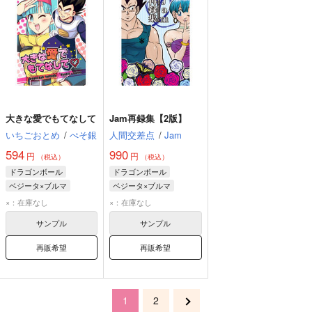
大きな愛でもてなして
Jam再録集【2版】
いちごおとめ
/
ぺそ銀
人間交差点
/
Jam
594
990
円
円
（税込）
（税込）
ドラゴンボール
ドラゴンボール
ベジータ×ブルマ
ベジータ×ブルマ
ベジータ
ブルマ
ベジータ
ブルマ
×：在庫なし
×：在庫なし
サンプル
サンプル
再販希望
再販希望
1
2