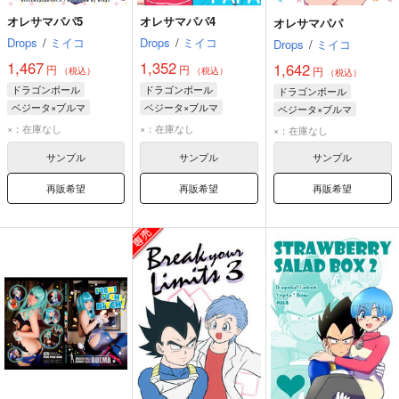
オレサマパパ5
オレサマパパ4
オレサマパパ
Drops
/
ミイコ
Drops
/
ミイコ
Drops
/
ミイコ
1,467
1,352
1,642
円
円
円
（税込）
（税込）
（税込）
ドラゴンボール
ドラゴンボール
ドラゴンボール
ベジータ×ブルマ
ベジータ×ブルマ
ベジータ×ブルマ
ベジータ
ブラ
ベジータ
ブラ
ベジータ
ブラ
×：在庫なし
×：在庫なし
×：在庫なし
ブルマ
ブルマ
ブルマ
サンプル
サンプル
サンプル
再販希望
再販希望
再販希望