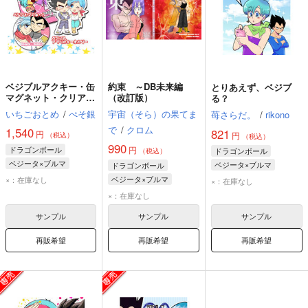
ベジブルアクキー・缶
約束 ～DB未来編
とりあえず、ベジブ
マグネット・クリアフ
（改訂版）
る？
ァイルセット
いちごおとめ
/
ぺそ銀
宇宙（そら）の果てま
苺さらだ。
/
rikono
で
/
クロム
1,540
821
円
円
（税込）
（税込）
990
ドラゴンボール
円
ドラゴンボール
（税込）
ベジータ×ブルマ
ベジータ×ブルマ
ドラゴンボール
ベジータ
ブルマ
ベジータ
ブルマ
ベジータ×ブルマ
×：在庫なし
×：在庫なし
ブルマ
ベジータ
×：在庫なし
トランクス
サンプル
サンプル
サンプル
再販希望
再販希望
再販希望