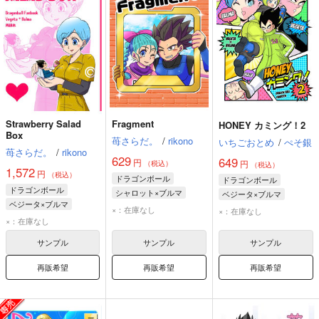
Strawberry Salad
Fragment
HONEY カミング！2
Box
苺さらだ。
/
rikono
いちごおとめ
/
ぺそ銀
苺さらだ。
/
rikono
629
649
円
円
（税込）
（税込）
1,572
円
（税込）
ドラゴンボール
ドラゴンボール
ドラゴンボール
シャロット×ブルマ
ベジータ×ブルマ
ベジータ×ブルマ
シャロット
ブルマ
ベジータ
ブルマ
×：在庫なし
×：在庫なし
ベジータ
ブルマ
×：在庫なし
サンプル
サンプル
サンプル
再販希望
再販希望
再販希望