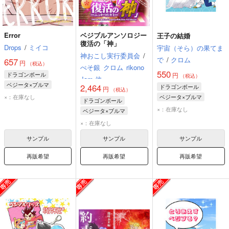
Error
ベジブルアンソロジー
王子の結婚
復活の「神」
Drops
/
ミイコ
宇宙（そら）の果てま
神おこし実行委員会
/
で
/
クロム
657
円
（税込）
ぺそ銀
クロム
rikono
550
ドラゴンボール
円
（税込）
Jam 他
ベジータ×ブルマ
2,464
ドラゴンボール
円
（税込）
ベジータ
ブルマ
×：在庫なし
ベジータ×ブルマ
ドラゴンボール
ベジータ
ブルマ
×：在庫なし
ベジータ×ブルマ
トランクス
ベジータ
ブルマ
×：在庫なし
サンプル
サンプル
サンプル
再販希望
再販希望
再販希望