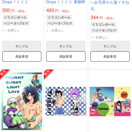
Drops
/
ミイコ
Drops
/
ミイコ
東郷岬
へあ毛屋ホん舗
/
すね
毛
550
493
円
円
（税込）
（税込）
344
ドラゴンボール
ドラゴンボール
円
（税込）
ベジータ×ブルマ
ベジータ×ブルマ
ドラゴンボール
ベジータ
ブルマ
ベジータ
ブルマ
×：在庫なし
×：在庫なし
ベジータ×ブルマ
ブラ
ベジータ
ブルマ
×：在庫なし
サンプル
サンプル
サンプル
再販希望
再販希望
再販希望