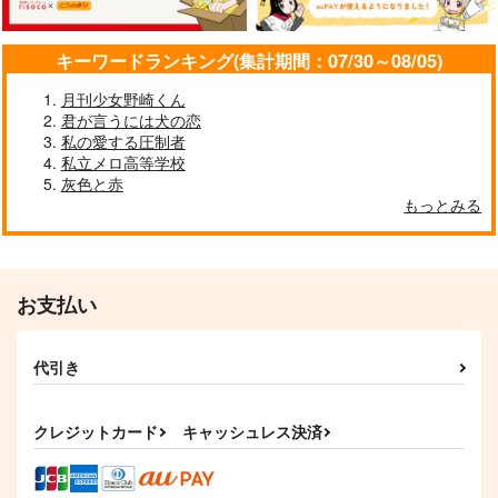
キーワードランキング(集計期間：07/30～08/05)
月刊少女野崎くん
君が言うには犬の恋
私の愛する圧制者
私立メロ高等学校
灰色と赤
もっとみる
お支払い
代引き
クレジットカード
キャッシュレス決済