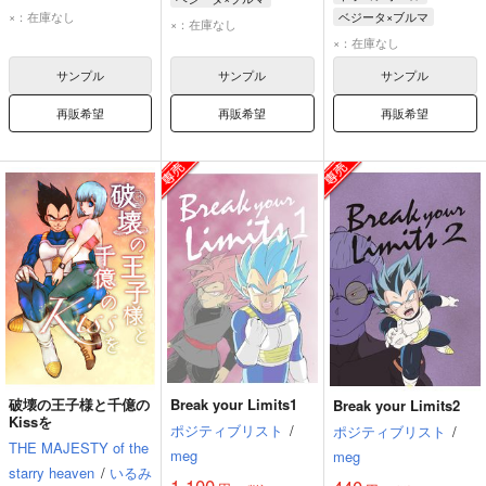
孫悟飯
トランクス
×：在庫なし
ベジータ×ブルマ
ベジータ
ブルマ
×：在庫なし
ブルマ
ベジータ
ブルマ
×：在庫なし
サンプル
サンプル
サンプル
再販希望
再販希望
再販希望
破壊の王子様と千億の
Break your Limits1
Break your Limits2
Kissを
ポジティブリスト
/
ポジティブリスト
/
THE MAJESTY of the
meg
meg
starry heaven
/
いるみ
1,100