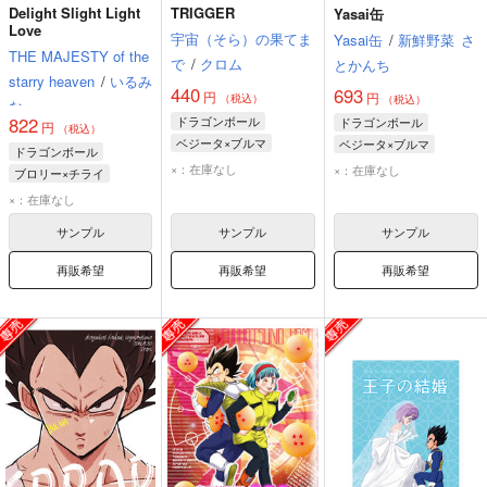
Delight Slight Light
TRIGGER
Yasai缶
Love
宇宙（そら）の果てま
Yasai缶
/
新鮮野菜
さ
THE MAJESTY of the
で
/
クロム
とかんち
starry heaven
/
いるみ
440
693
円
円
（税込）
（税込）
な
ドラゴンボール
822
ドラゴンボール
円
（税込）
ベジータ×ブルマ
ベジータ×ブルマ
ドラゴンボール
ベジータ
ブルマ
ベジータ
ブルマ
×：在庫なし
×：在庫なし
ブロリー×チライ
ブロリー
チライ
×：在庫なし
ブルマ
サンプル
サンプル
サンプル
再販希望
再販希望
再販希望