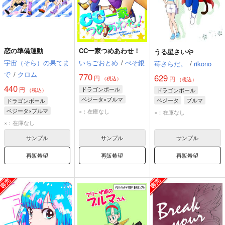
恋の準備運動
CC一家つめあわせ！
うる星さいや
宇宙（そら）の果てま
いちごおとめ
/
ぺそ銀
苺さらだ。
/
rikono
で
/
クロム
770
629
円
円
（税込）
（税込）
440
円
ドラゴンボール
ドラゴンボール
（税込）
ベジータ×ブルマ
ベジータ
ブルマ
ドラゴンボール
ベジータ
ブルマ
ベジータ×ブルマ
×：在庫なし
×：在庫なし
ベジータ
ブルマ
×：在庫なし
サンプル
サンプル
サンプル
再販希望
再販希望
再販希望