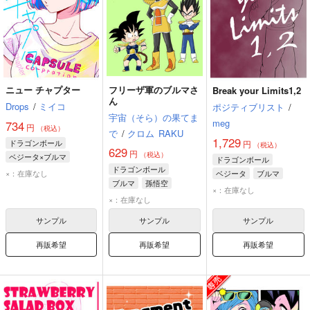
ニュー チャプター
フリーザ軍のブルマさ
Break your Limits1,2
ん
Drops
/
ミイコ
ポジティブリスト
/
宇宙（そら）の果てま
meg
734
円
（税込）
で
/
クロム
RAKU
1,729
ドラゴンボール
円
（税込）
629
円
（税込）
ベジータ×ブルマ
ドラゴンボール
ドラゴンボール
ベジータ
ブルマ
×：在庫なし
ベジータ
ブルマ
ブルマ
孫悟空
フュー
×：在庫なし
ベジータ
×：在庫なし
サンプル
サンプル
サンプル
再販希望
再販希望
再販希望