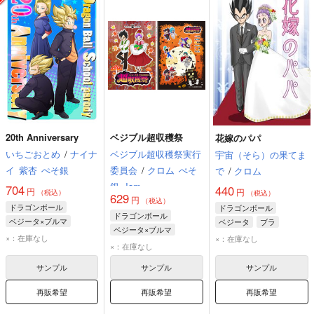
20th Anniversary
ベジブル超収穫祭
花嫁のパパ
いちごおとめ
/
ナイナ
ベジブル超収穫祭実行
宇宙（そら）の果てま
イ
紫杏
ぺそ銀
委員会
/
クロム
ぺそ
で
/
クロム
銀
Jam
704
440
円
円
（税込）
（税込）
629
円
（税込）
ドラゴンボール
ドラゴンボール
ドラゴンボール
ベジータ×ブルマ
ベジータ
ブラ
ベジータ×ブルマ
ベジータ
ブルマ
ブルマ
×：在庫なし
×：在庫なし
ベジータ
ブルマ
×：在庫なし
サンプル
サンプル
サンプル
再販希望
再販希望
再販希望