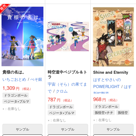
貴様の名は。
時空道中ベジブル＆ト
Shine and Eternity
ラ
いちごおとめ
/
ぺそ銀
はすとやさいの
宇宙（そら）の果てま
POWERLIGHT
/
はす
1,309
円
（税込）
で
/
クロム
新鮮野菜
ドラゴンボール
968
787
円
円
（税込）
（税込）
ベジータ×ブルマ
ドラゴンボール
ドラゴンボール
ベジータ
ブルマ
×：在庫なし
孫悟空×チチ
孫悟空
ベジータ×ブルマ
ベジータ
ブルマ
ベジータ
ブルマ
×：在庫なし
×：在庫なし
トランクス
サンプル
サンプル
サンプル