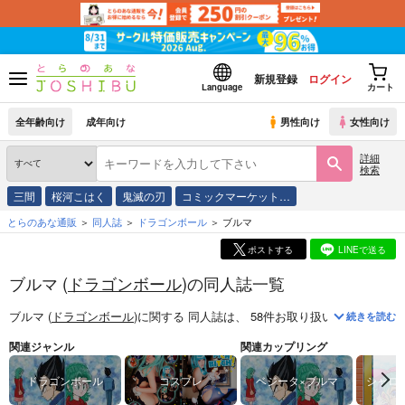
新規登録
ログイン
Language
カート
全年齢向け
成年向け
男性向け
女性向け
詳細
検索
三間
桜河こはく
鬼滅の刃
コミックマーケット…
とらのあな通販
同人誌
ドラゴンボール
ブルマ
ポストする
LINEで送る
ブルマ (
ドラゴンボール
)の同人誌一覧
ブルマ (
ドラゴンボール
)
に関する
同人誌
は、
58
件お取り扱いがございま
続きを読む
関連ジャンル
関連カップリング
ドラゴンボール
コスプレ
ベジータ×ブルマ
シャロ