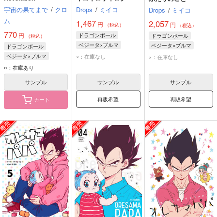
宇宙の果てまで
/
クロ
Drops
/
ミイコ
Drops
/
ミイコ
ム
1,467
2,057
円
円
（税込）
（税込）
770
円
ドラゴンボール
ドラゴンボール
（税込）
ベジータ×ブルマ
ベジータ×ブルマ
ドラゴンボール
ベジータ
ブルマ
ベジータ
ブルマ
ベジータ×ブルマ
×：在庫なし
×：在庫なし
ブラ
ベジータ
ブルマ
○：在庫あり
ヤムチャ
サンプル
サンプル
サンプル
再販希望
再販希望
カート