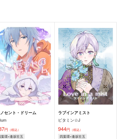
イノセント・ドリーム
ラブインアミスト
lium
ビタミン☆J
87
944
円
円
（税込）
（税込）
四葉環×逢坂壮五
四葉環×逢坂壮五