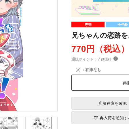
専売
全年齢
兄ちゃんの恋路を
770円（税込
7
通販ポイント：
pt獲得
？
╳
：在庫なし
再
店舗在庫
を確認
再入荷を通知す