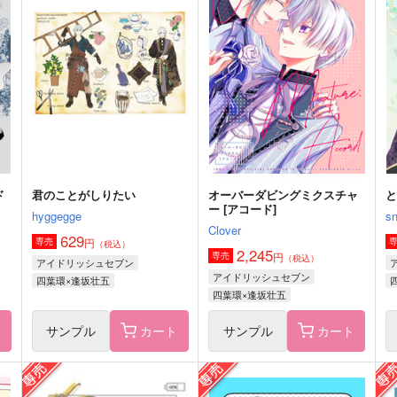
サンプル
作品詳細
サンプル
作品詳細
ド
君のことがしりたい
オーバーダビングミクスチャ
ー [アコード]
hyggegge
sn
Clover
629
円
専売
（税込）
2,245
円
専売
（税込）
アイドリッシュセブン
アイドリッシュセブン
四葉環×逢坂壮五
四葉環×逢坂壮五
ト
サンプル
カート
サンプル
カート