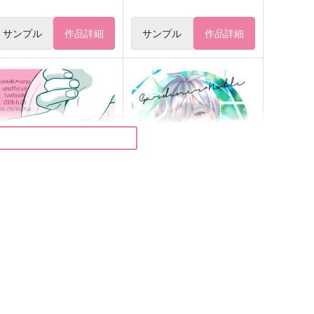
サンプル
作品詳細
サンプル
作品詳細
 the bed
LOVEISALEVELER
o_ck
nix
87
1,729
円
円
（税込）
（税込）