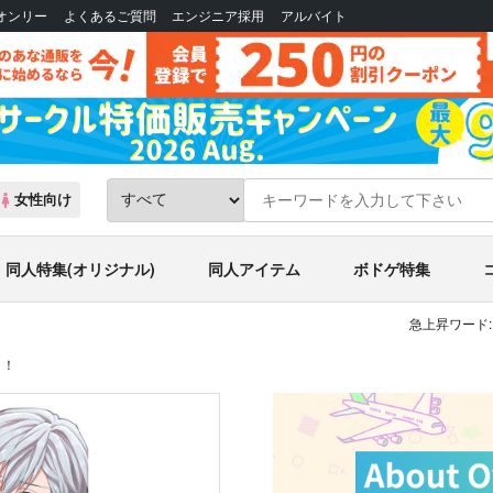
Bオンリー
よくあるご質問
エンジニア採用
アルバイト
女性向け
同人特集(オリジナル)
同人アイテム
ボドゲ特集
急上昇ワード:
よ！