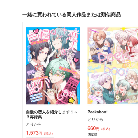
一緒に買われている同人作品または類似商品
自慢の恋人を紹介します１～
Peekaboo!
３再録集
とりから
とりから
660
円
（税込）
1,573
円
（税込）
四葉環