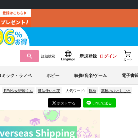
新規登録
ログイン
詳細
検索
Language
カート
コミック・ラノベ
ホビー
映像/音楽/ゲーム
電子書
月刊少女野崎くん
魔法使いの夜
人気ワード:
原神
薬屋のひとりごと
ポストする
LINEで送る