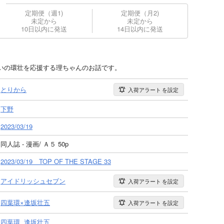
定期便（週1)
定期便（月2)
未定から
未定から
10日以内に発送
14日以内に発送
いの環壮を応援する理ちゃんのお話です。
とりから
入荷アラート
を設定
下野
2023/03/19
同人誌 - 漫画/ Ａ５ 50p
2023/03/19 TOP OF THE STAGE 33
アイドリッシュセブン
入荷アラート
を設定
四葉環×逢坂壮五
入荷アラート
を設定
四葉環
逢坂壮五