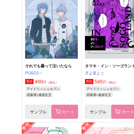
サンプル
作品詳細
サンプル
作品詳細
それでも曇って泣いたなら
タマキ・イン・ソーゴラン
POSCO！
月よ星よと
400
545
円
円
専売
専売
（税込）
（税込）
アイドリッシュセブン
アイドリッシュセブン
四葉環×逢坂壮五
四葉環×逢坂壮五
猫の役割！？
きっとずっともっと
サンプル
カート
サンプル
カー
月よ星よと
月よ星よと
545
693
円
円
（税込）
（税込）
四葉環×逢坂壮五
四葉環×逢坂壮五