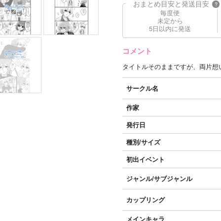
おまとめ目安と発送目安
?
毎度便
未定から
5日以内に発送
コメント
タイトルそのままですが、両片想
サークル名
作家
発行日
種別/サイズ
初出イベント
ジャンル/
サブジャンル
カップリング
メインキャラ