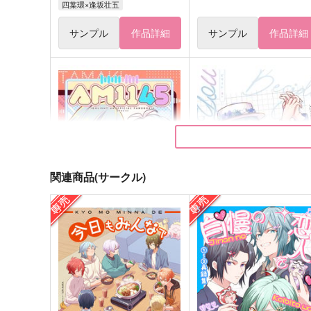
四葉環×逢坂壮五
サンプル
作品詳細
サンプル
作品詳細
関連商品(サークル)
AM1145
Beside You
Clover
パステルプードル
629
629
円
円
（税込）
（税込）