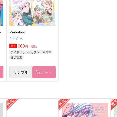
四葉環×逢坂壮五
四葉環×逢坂壮五
サンプル
作品詳細
サンプル
作品詳細
～
Peekaboo!
とりから
660
円
専売
（税込）
アイドリッシュセブン
四葉環
逢坂壮五
ト
サンプル
カート
タマキ・イン・ソーゴランド
それでも曇って泣いたなら
月よ星よと
POSCO！
A
545
400
1
円
円
（税込）
（税込）
四葉環×逢坂壮五
四葉環×逢坂壮五