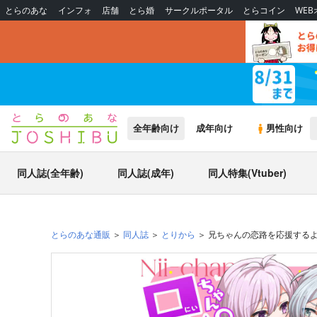
とらのあな
インフォ
店舗
とら婚
サークルポータル
とらコイン
WE
全年齢向け
成年向け
男性向け
同人誌(全年齢)
同人誌(成年)
同人特集(Vtuber)
とらのあな通販
同人誌
とりから
兄ちゃんの恋路を応援する