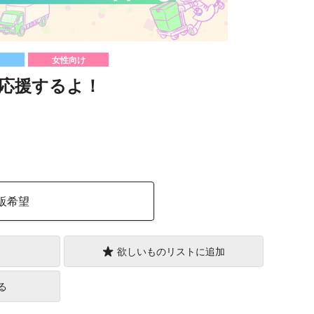
女性向け
応援するよ！
）
販希望
欲しいものリストに追加
る