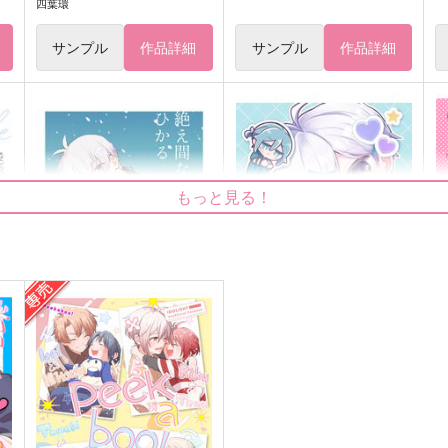
四葉環
サンプル
作品詳細
サンプル
作品詳細
もっと見る！
絶え間なくひかる
かわいいだけじゃ…？
In
Romast!
かにざんまい
n
787
440
7
円
円
（税込）
（税込）