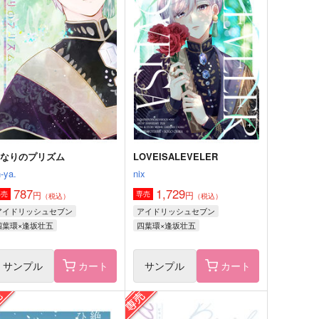
サンプル
作品詳細
サンプル
作品詳細
となりのプリズム
LOVEISALEVELER
-ya.
nix
787
1,729
円
円
専売
専売
（税込）
（税込）
アイドリッシュセブン
アイドリッシュセブン
四葉環×逢坂壮五
四葉環×逢坂壮五
サンプル
カート
サンプル
カート