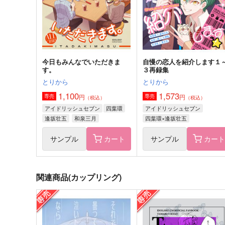
四葉環×逢坂壮五
四葉環×逢坂壮五
サンプル
作品詳細
サンプル
作品詳細
今日もみんなでいただきま
自慢の恋人を紹介します１
す。
３再録集
とりから
とりから
1,100
1,573
円
円
専売
専売
（税込）
（税込）
アイドリッシュセブン
四葉環
アイドリッシュセブン
逢坂壮五
和泉三月
四葉環×逢坂壮五
サンプル
カート
サンプル
カー
関連商品(カップリング)
となりのプリズム
君のことがしりたい
sn-ya.
hyggegge
787
629
円
円
（税込）
（税込）
四葉環×逢坂壮五
四葉環×逢坂壮五