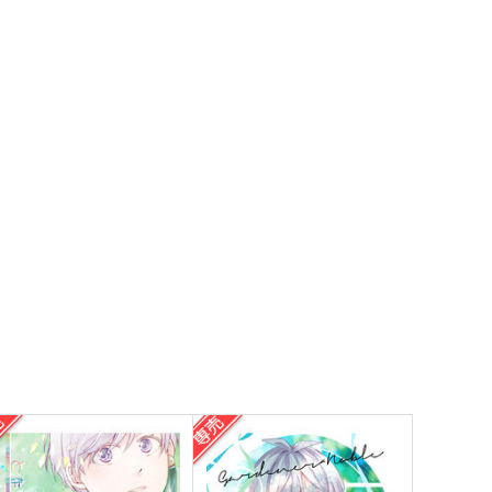
四葉環×逢坂壮五
四葉環×逢坂壮五
サンプル
作品詳細
サンプル
作品詳細
それは残桜の散るような
Bright
RiA
Clover
,100
787
円
円
（税込）
（税込）
四葉環×逢坂壮五
四葉環×逢坂壮五