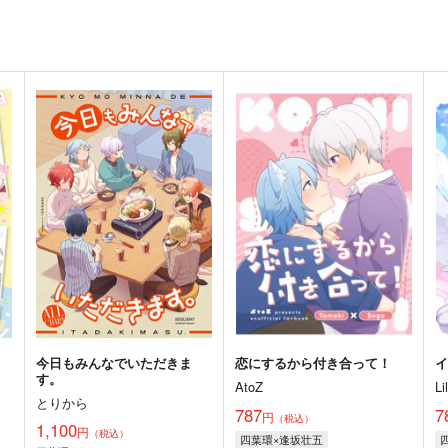
今日もみんなでいただきま
恋にするから付き合って！
す。
AtoZ
Li
とりから
787
7
円
（税込）
1,100
円
（税込）
四葉環×逢坂壮五