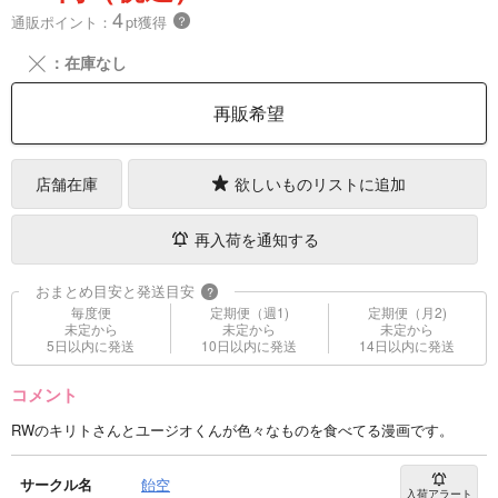
4
通販ポイント：
pt獲得
？
╳
：在庫なし
再販希望
店舗在庫
欲しいものリストに追加
再入荷を通知する
おまとめ目安と発送目安
?
毎度便
定期便（週1)
定期便（月2)
未定から
未定から
未定から
5日以内に発送
10日以内に発送
14日以内に発送
コメント
RWのキリトさんとユージオくんが色々なものを食べてる漫画です。
サークル名
飴空
入荷アラート