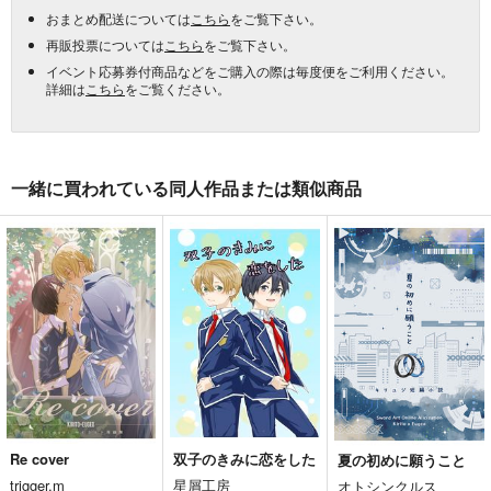
おまとめ配送については
こちら
をご覧下さい。
再販投票については
こちら
をご覧下さい。
イベント応募券付商品などをご購入の際は毎度便をご利用ください。
詳細は
こちら
をご覧ください。
一緒に買われている同人作品または類似商品
Re cover
双子のきみに恋をした
夏の初めに願うこと
trigger.m
星屑工房
オトシンクルス