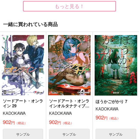
もっと見る！
サンプル
サンプル
サンプル
作品詳細
作品詳細
作品詳細
一緒に買われている商品
ソードアート・オンラ
ソードアート・オンラ
ほうかごがかり 7
らぶこめ！
イン 29
インオルタナティブギ
KADOKAWA
ャンブラーズ・オナー
にぎやかし
KADOKAWA
KADOKAWA
902
円
（税込）
944
902
902
円
（税込）
円
円
（税込）
（税込）
神宮寺寂雷×飴村乱数
サンプル
サンプル
サンプル
サンプル