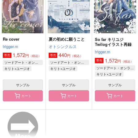
1,572
629
円
円
（税込）
（税込）
ユージオ×キリト
キリト×ユージオ
大黒可不可×浜咲楓
サンプル
サンプル
サンプル
作品詳細
作品詳細
作品詳細
Re cover
夏の初めに願うこと
So far キリユジ
Twilogイラスト再録
trigger.m
オトシンクルス
trigger.m
1,572
440
円
円
専売
専売
（税込）
（税込）
1,572
円
専売
（税込）
ソードアート・オンライン
ソードアート・オンライン
ソードアート・オンライン
キリト×ユージオ
キリト×ユージオ
キリト×ユージオ
サンプル
サンプル
サンプル
カート
カート
カート
Doodle pieces!
ホップ！
大往生
もしもびより
あか
あか
770
629
787
円
円
円
（税込）
（税込）
（税込）
キリト×アスナ
山田一郎×波羅夷空却
山田一郎×波羅夷空却