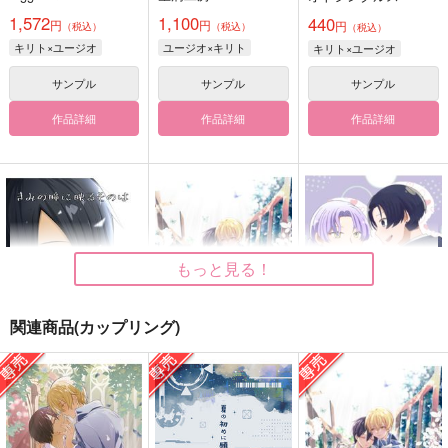
1,572
1,100
440
円
円
円
（税込）
（税込）
（税込）
キリト×ユージオ
ユージオ×キリト
キリト×ユージオ
サンプル
サンプル
サンプル
作品詳細
作品詳細
作品詳細
もっと見る！
関連商品(カップリング)
きみの瞳に映るものは
So far キリユジ
夢のようなひとときを
Twilogイラスト再録
キミと
星屑工房
trigger.m
りんご飴くらぶ
787
円
（税込）