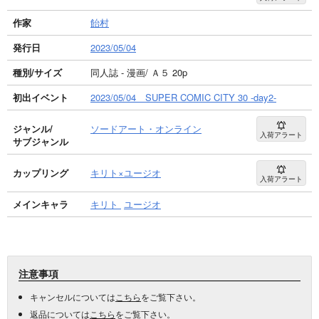
作家
飴村
発行日
2023/05/04
種別/サイズ
同人誌 - 漫画/ Ａ５ 20p
初出イベント
2023/05/04 SUPER COMIC CITY 30 -day2-
ジャンル/
ソードアート・オンライン
入荷アラート
サブジャンル
カップリング
キリト×ユージオ
入荷アラート
メインキャラ
キリト
ユージオ
注意事項
キャンセルについては
こちら
をご覧下さい。
返品については
こちら
をご覧下さい。