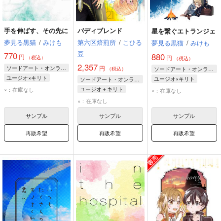
手を伸ばす、その先に
バディブレンド
星を繋ぐエトランジェ
夢見る黒猫
/
みけも
第六区焙煎所
/
こひる
夢見る黒猫
/
みけも
豆
770
880
円
円
（税込）
（税込）
2,357
ソードアート・オンライン
円
ソードアート・オンライン
（税込）
ユージオ×キリト
ユージオ×キリト
ソードアート・オンライン
ユージオ
キリト
ユージオ
キリト
ユージオ＋キリト
×：在庫なし
×：在庫なし
アリス・シンセシス・サーティ
キリト
ユージオ
×：在庫なし
サンプル
サンプル
サンプル
再販希望
再販希望
再販希望