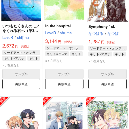
いつもたくさんのモノ
in the hospital
Symphony 1st.
をくれる君へ（第3
LaveR
/
shijima
なつはる
/
なつば
版）
LaveR
/
shijima
3,144
1,287
円
円
（税込）
（税込）
2,672
円
（税込）
ソードアート・オンライン
ソードアート・オンライン
ソードアート・オンライン
キリト×アスナ
キリト
キリト×アスナ
キリト
キリト×アスナ
キリト
アスナ
アスナ
×：在庫なし
×：在庫なし
アスナ
×：在庫なし
サンプル
サンプル
サンプル
再販希望
再販希望
再販希望