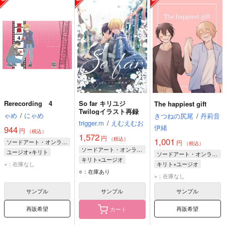
Rerecording 4
So far キリユジ
The happiest gift
Twilogイラスト再録
ゃめ
/
にゃめ
きつねの尻尾
/
丹莉音
trigger.m
/
えむえむお
伊緒
944
円
（税込）
1,572
円
（税込）
1,001
ソードアート・オンライン
円
（税込）
ソードアート・オンライン
ユージオ×キリト
ソードアート・オンライン
キリト×ユージオ
キリト
ユージオ
×：在庫なし
キリト×ユージオ
キリト
ユージオ
○：在庫あり
キリト
ユージオ
×：在庫なし
サンプル
サンプル
サンプル
再販希望
再販希望
カート