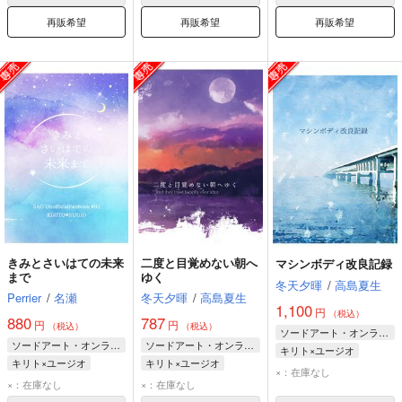
再販希望
再販希望
再販希望
きみとさいはての未来
二度と目覚めない朝へ
マシンボディ改良記録
まで
ゆく
冬天夕暉
/
高島夏生
Perrier
/
名瀬
冬天夕暉
/
高島夏生
1,100
円
（税込）
880
787
円
円
（税込）
（税込）
ソードアート・オンライン
ソードアート・オンライン
ソードアート・オンライン
キリト×ユージオ
キリト×ユージオ
キリト×ユージオ
キリト
ユージオ
×：在庫なし
キリト
ユージオ
キリト
ユージオ
×：在庫なし
×：在庫なし