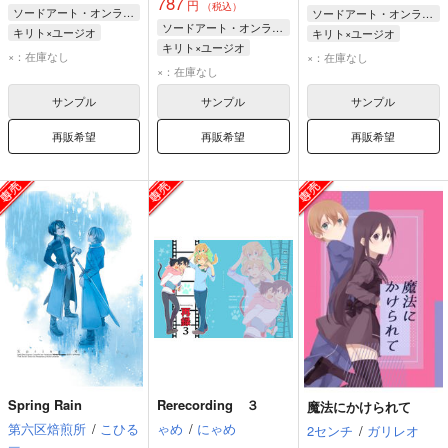
787
円
（税込）
ソードアート・オンライン
ソードアート・オンライン
ソードアート・オンライン
キリト×ユージオ
キリト×ユージオ
キリト×ユージオ
キリト
ユージオ
キリト
ユージオ
×：在庫なし
×：在庫なし
キリト
ユージオ
×：在庫なし
サンプル
サンプル
サンプル
再販希望
再販希望
再販希望
Spring Rain
Rerecording ３
魔法にかけられて
第六区焙煎所
/
こひる
ゃめ
/
にゃめ
2センチ
/
ガリレオ