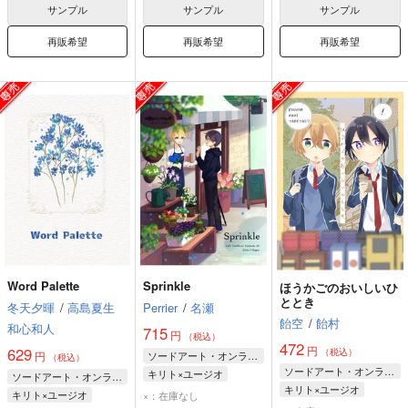
サンプル
サンプル
サンプル
再販希望
再販希望
再販希望
Word Palette
Sprinkle
ほうかごのおいしいひ
ととき
冬天夕暉
/
高島夏生
Perrier
/
名瀬
飴空
/
飴村
和心和人
715
円
（税込）
472
円
629
（税込）
円
ソードアート・オンライン
（税込）
ソードアート・オンライン
キリト×ユージオ
ソードアート・オンライン
キリト×ユージオ
キリト
ユージオ
キリト×ユージオ
×：在庫なし
キリト
ユージオ