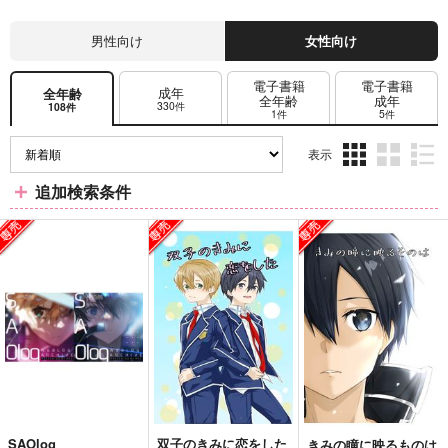
男性向け
女性向け
電子書籍
電子書籍
成年
全年齢
全年齢
成年
330件
108件
1件
5件
表示
3カ
2カ
1カ
追加検索条件
ラ
ラ
ラ
ム
ム
ム
表
表
表
示
示
示
SAOlog
双子のきみに恋をした
きみの瞳に映るものは