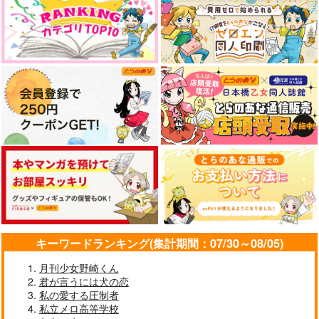
キーワードランキング(集計期間：07/30～08/05)
月刊少女野崎くん
君が言うには犬の恋
私の愛する圧制者
私立メロ高等学校