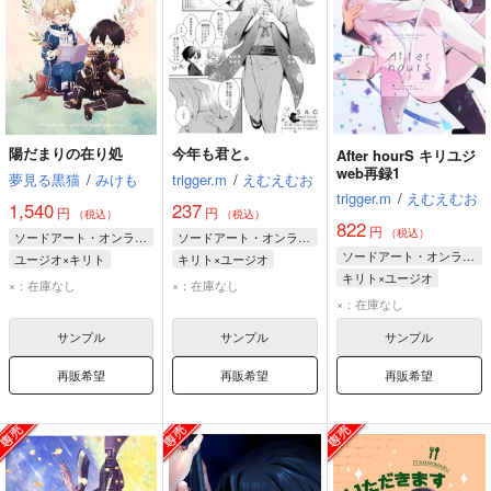
陽だまりの在り処
今年も君と。
After hourS キリユジ
web再録1
夢見る黒猫
/
みけも
trigger.m
/
えむえむお
trigger.m
/
えむえむお
1,540
237
円
円
（税込）
（税込）
822
円
（税込）
ソードアート・オンライン
ソードアート・オンライン
ソードアート・オンライン
ユージオ×キリト
キリト×ユージオ
キリト×ユージオ
ユージオ
キリト
キリト
ユージオ
×：在庫なし
×：在庫なし
キリト
ユージオ
アリス
×：在庫なし
サンプル
サンプル
サンプル
再販希望
再販希望
再販希望