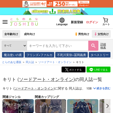
新規登録
ログイン
Language
カート
全年齢向け
成年向け
男性向け
女性向け
詳細
検索
魔法使いの夜
フリンズ×ファルカ
不死川実弥×冨岡義勇
タペストリー
とらのあな通販
同人誌
ソードアート・オンライン
キリト
ポストする
LINEで送る
キリト (
ソードアート・オンライン
)の同人誌一覧
キリト (
ソードアート・オンライン
)
に関する
同人誌
は、
108
件お取り扱い
続きを読む
関連ジャンル
関連カップリング
ソードアート・オン
キリト×ユージオ
ユージオ×キリト
キリ
ライン