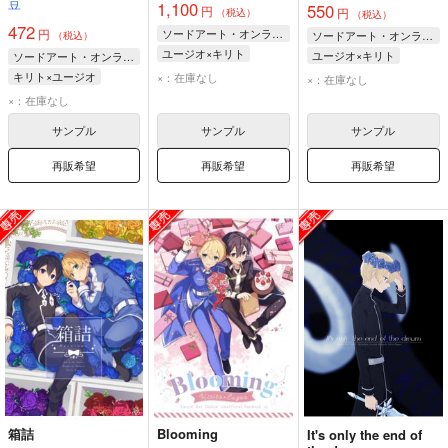
豆
1,100
550
円
円
（税込）
（税込）
472
円
ソードアート・オンライン
ソードアート・オンライン
（税込）
ユージオ×キリト
ユージオ×キリト
ソードアート・オンライン
キリト
ユージオ
キリト
ユージオ
キリト×ユージオ
×：在庫なし
×：在庫なし
キリト
ユージオ
×：在庫なし
サンプル
サンプル
サンプル
再販希望
再販希望
再販希望
箱詰
Blooming
It's only the end of