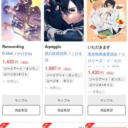
Rerecording
Arpeggio
いただきます
B.Melt
/
かけがね
第六区焙煎所
/
こひる
黒名取推進委員会
/
エ
豆
ロリーヌ・ド・エロ
1,430
円
（税込）
ロ・こらたる
夜明
1,887
ソードアート・オンライン
円
（税込）
1,430
円
（税込）
ユージオ×キリト
ソードアート・オンライン
ソードアート・オンライン
ユージオ
キリト
ユージオ
キリト
×：在庫なし
ユージオ×キリト
×：在庫なし
キリト
ユージオ
×：在庫なし
サンプル
サンプル
サンプル
再販希望
再販希望
再販希望