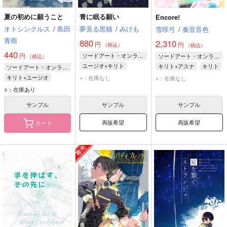
夏の初めに願うこと
青に眠る願い
Encore!
オトシンクルス
/
島田
夢見る黒猫
/
みけも
雪咲弓
/
奏音音色
青雨
880
2,310
円
円
（税込）
（税込）
440
円
ソードアート・オンライン
ソードアート・オンライン
（税込）
ユージオ×キリト
キリト×アスナ
キリト
ソードアート・オンライン
ユージオ
キリト
アスナ
キリト×ユージオ
×：在庫なし
×：在庫なし
キリト
ユージオ
○：在庫あり
サンプル
サンプル
サンプル
再販希望
再販希望
カート