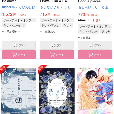
Re cover
I Have, I Do & I Will
Doodle pieces!
trigger.m
/
えむえむお
もしもびより
/
るゑ
もしもびより
/
るゑ
1,572
715
770
円
円
円
（税込）
（税込）
（税込）
ソードアート・オンライン
ソードアート・オンライン
900円
14
%割引き
キリト×ユージオ
キリト×アスナ
キリト
ソードアート・オンライン
キリト
ユージオ
アスナ
○：予約受付中
○：在庫あり
キリト×アスナ
アスナ
キリト
○：在庫あり
サンプル
サンプル
サンプル
カート
カート
カート