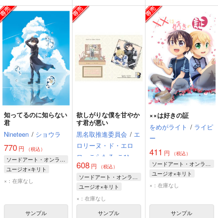
知ってるのに知らない
欲しがりな僕を甘やか
××は好きの証
君
す君が悪い
をめがライト
/
ライピ
Nineteen
/
ショウラ
黒名取推進委員会
/
エ
ー
ロリーヌ・ド・エロ
770
円
（税込）
411
円
（税込）
ロ・こらたる
こひな
ソードアート・オンライン
608
ソードアート・オンライン
円
た
（税込）
ユージオ×キリト
ユージオ×キリト
ソードアート・オンライン
キリト
ユージオ
×：在庫なし
キリト
ユージオ
×：在庫なし
ユージオ×キリト
キリト
ユージオ
×：在庫なし
サンプル
サンプル
サンプル