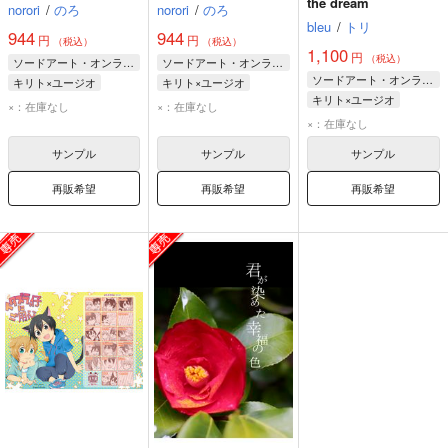
the dream
norori
/
のろ
norori
/
のろ
bleu
/
トリ
944
944
円
円
（税込）
（税込）
1,100
円
（税込）
ソードアート・オンライン
ソードアート・オンライン
ソードアート・オンライン
キリト×ユージオ
キリト×ユージオ
キリト×ユージオ
キリト
ユージオ
キリト
ユージオ
×：在庫なし
×：在庫なし
キリト
ユージオ
×：在庫なし
サンプル
サンプル
サンプル
再販希望
再販希望
再販希望