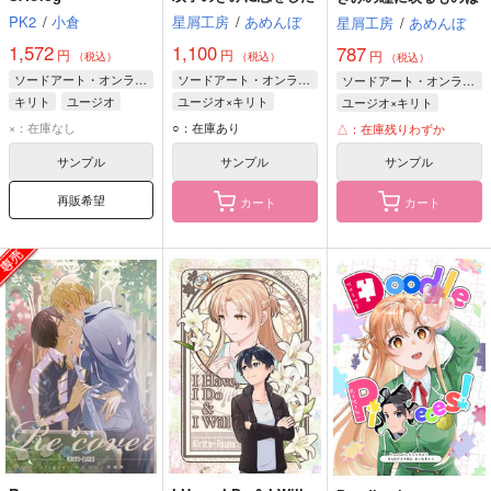
PK2
/
小倉
星屑工房
/
あめんぼ
星屑工房
/
あめんぼ
1,572
1,100
787
円
円
円
（税込）
（税込）
（税込）
ソードアート・オンライン
ソードアート・オンライン
ソードアート・オンライン
キリト
ユージオ
ユージオ×キリト
ユージオ×キリト
ユージオ
キリト
ユージオ
キリト
×：在庫なし
○：在庫あり
△：在庫残りわずか
サンプル
サンプル
サンプル
再販希望
カート
カート