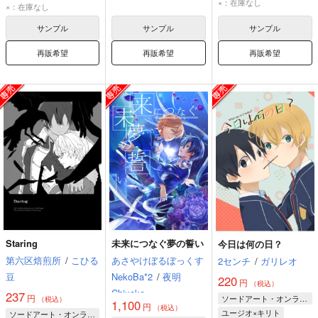
×：在庫なし
キリト
ユージオ
×：在庫なし
サンプル
サンプル
サンプル
再販希望
再販希望
再販希望
Staring
未来につなぐ夢の誓い
今日は何の日？
第六区焙煎所
/
こひる
あさやけぼるぼっくす
2センチ
/
ガリレオ
豆
NekoBa*2
/
夜明
220
円
（税込）
Chiyako
237
円
ソードアート・オンライン
（税込）
1,100
円
（税込）
ユージオ×キリト
ソードアート・オンライン