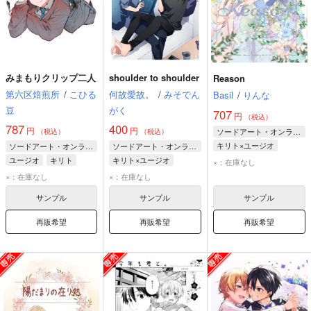
みまもりクリップ二人
shoulder to shoulder
Reason
第六区焙煎所
/
こひる
何故愛故。
/
みそでん
Basil
/
りんな
豆
がく
707
円
（税込）
787
400
円
円
ソードアート・オンライン
（税込）
（税込）
キリト×ユージオ
ソードアート・オンライン
ソードアート・オンライン
キリト
ユージオ
ユージオ
キリト
キリト×ユージオ
×：在庫なし
キリト
ユージオ
×：在庫なし
×：在庫なし
サンプル
サンプル
サンプル
再販希望
再販希望
再販希望