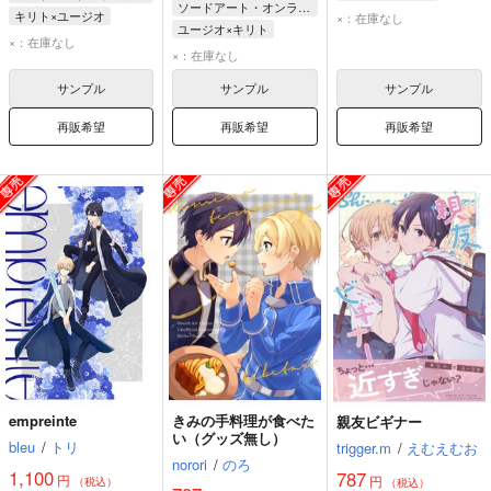
ソードアート・オンライン
キリト
ユージオ
キリト×ユージオ
×：在庫なし
ユージオ×キリト
キリト
ユージオ
×：在庫なし
ユージオ
キリト
×：在庫なし
サンプル
サンプル
サンプル
再販希望
再販希望
再販希望
empreinte
きみの手料理が食べた
親友ビギナー
い（グッズ無し）
bleu
/
トリ
trigger.m
/
えむえむお
norori
/
のろ
1,100
787
円
円
（税込）
（税込）