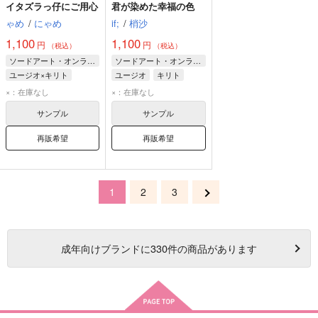
イタズラっ仔にご用心
君が染めた幸福の色
ゃめ
/
にゃめ
if;
/
梢沙
1,100
1,100
円
円
（税込）
（税込）
ソードアート・オンライン
ソードアート・オンライン
ユージオ×キリト
ユージオ
キリト
キリト
ユージオ
×：在庫なし
×：在庫なし
サンプル
サンプル
再販希望
再販希望
1
2
3
成年
向けブランドに
330
件の商品があります