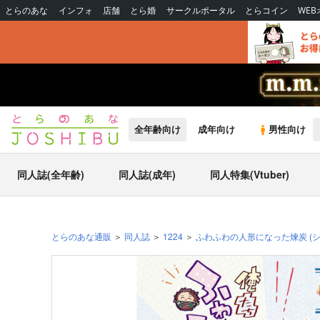
とらのあな
インフォ
店舗
とら婚
サークルポータル
とらコイン
WE
全年齢向け
成年向け
男性向け
同人誌(全年齢)
同人誌(成年)
同人特集(Vtuber)
とらのあな通販
同人誌
1224
ふわふわの人形になった煉炭
(