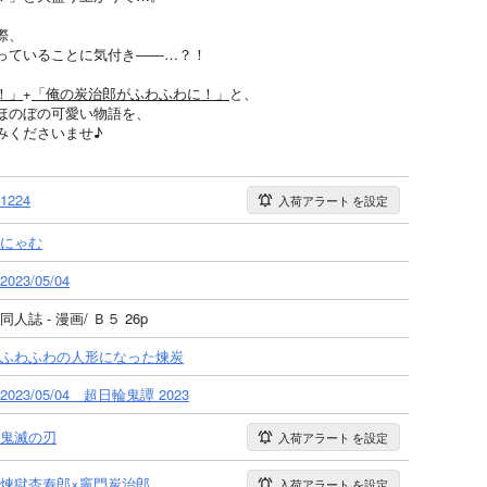
際、
っていることに気付き――…？！
！」
+
「俺の炭治郎がふわふわに！」
と、
ほのぼの可愛い物語を、
みくださいませ♪
1224
入荷アラート
を設定
にゃむ
2023/05/04
同人誌 - 漫画/ Ｂ５ 26p
ふわふわの人形になった煉炭
2023/05/04 超日輪鬼譚 2023
鬼滅の刃
入荷アラート
を設定
煉獄杏寿郎×竈門炭治郎
入荷アラート
を設定