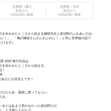
定期便（週1)
定期便（月2)
未定から
未定から
10日以内に発送
14日以内に発送
引き合わせたところから始まる煉獄先生と炭治郎のふれあいのお
わに！」、「俺の煉獄さんがふわふわに！」と同じ世界線の話で
だけます）
譚 2023”発行作品は、
引き合わせたところから始まる、
話！
郎本、
のあなにお目見えです！
つけたため、葵枝に買ってもらい、
六太。
いるとはあまり思わなかった炭治郎だが、
！」と大盛り上がりで…。