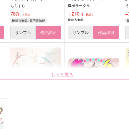
もちずむ
機械サークル
787
1,210
4
円
円
（税込）
（税込）
煉獄杏寿郎
煉獄杏寿郎×竈門炭治郎
サンプル
作品詳細
サンプル
作品詳細
もっと見る！
あなたに花を
たんポコ