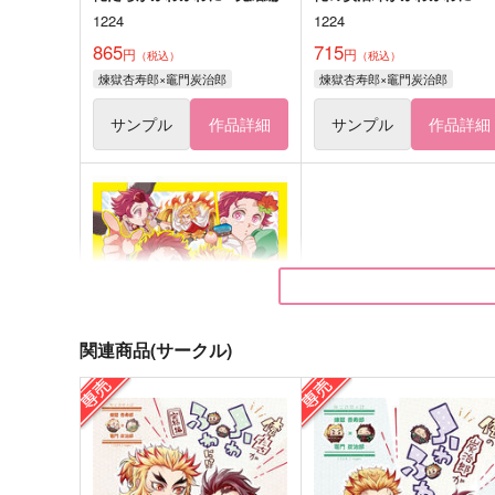
1224
1224
865
715
円
円
（税込）
（税込）
煉獄杏寿郎×竈門炭治郎
煉獄杏寿郎×竈門炭治郎
サンプル
作品詳細
サンプル
作品詳細
関連商品(サークル)
出張！アソートメント
證明寫眞