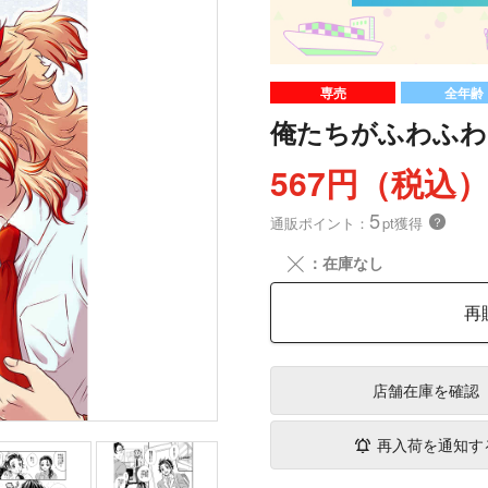
専売
全年齢
俺たちがふわふわ
567円（税込
5
通販ポイント：
pt獲得
？
╳
：在庫なし
再
店舗在庫
を確認
再入荷を通知す