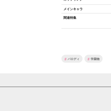
メインキャラ
関連特集
#
#
パロディ
学園物