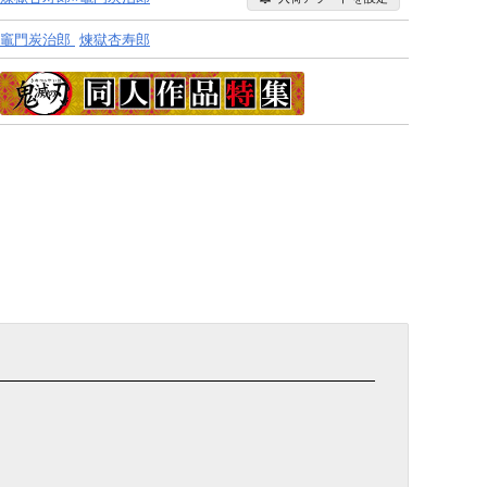
竈門炭治郎
煉獄杏寿郎