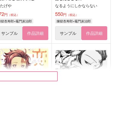
うたげや
なるようにしかならない
72
550
円
円
（税込）
（税込）
煉獄杏寿郎×竈門炭治郎
煉獄杏寿郎×竈門炭治郎
サンプル
作品詳細
サンプル
作品詳細
恋譚色彩
融点