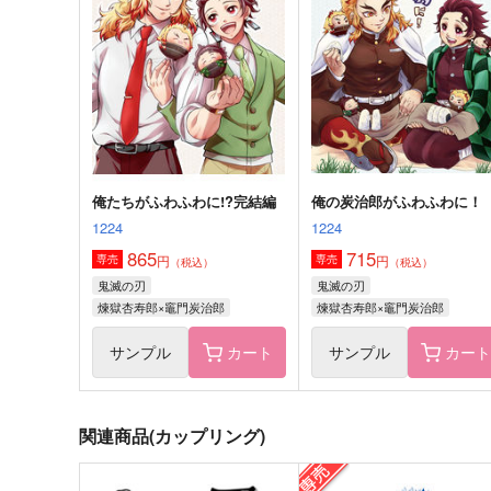
うたげや
87vie
1,572
975
円
円
（税込）
（税込）
煉獄杏寿郎×竈門炭治郎
煉獄杏寿郎×竈門炭治郎
サンプル
作品詳細
サンプル
作品詳細
俺たちがふわふわに!?完結編
俺の炭治郎がふわふわに！
1224
1224
865
715
円
円
専売
専売
（税込）
（税込）
鬼滅の刃
鬼滅の刃
煉獄杏寿郎×竈門炭治郎
煉獄杏寿郎×竈門炭治郎
サンプル
カート
サンプル
カー
関連商品(カップリング)
rntnグラフィティ2
ハッピーエンドを追いかけ