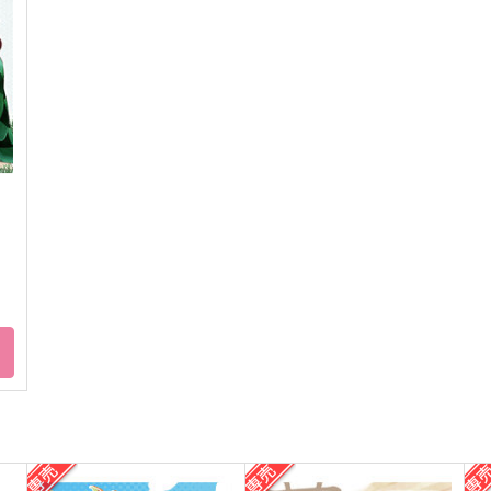
はにかみピンク。
おかっぱよ
j
1,144
385
2
円
円
（税込）
（税込）
煉獄杏寿郎×竈門炭治郎
煉獄杏寿郎×竈門炭治郎
サンプル
作品詳細
サンプル
作品詳細
ト
て
色相世界
すくすく！