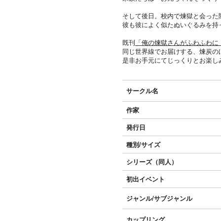
そして後日。校内で煉獄と会った
彼も彼によく似たぬいぐるみを持
既刊
「俺の煉獄さんがふわふわに
同じ世界線でお届けする、煉炭の
是非お手元にてじっくりとお楽し
サークル名
作家
発行日
種別/サイズ
シリーズ（同人）
初出イベント
ジャンル/
サブジャンル
カップリング