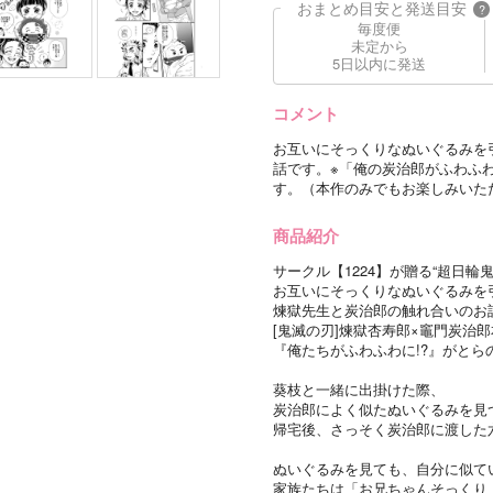
おまとめ目安と発送目安
?
毎度便
未定から
5日以内に発送
コメント
お互いにそっくりなぬいぐるみを
話です。※「俺の炭治郎がふわふ
す。（本作のみでもお楽しみいた
商品紹介
サークル【1224】が贈る“超日輪鬼
お互いにそっくりなぬいぐるみを
煉獄先生と炭治郎の触れ合いのお
[鬼滅の刃]煉獄杏寿郎×竈門炭治
『俺たちがふわふわに!?』がとら
葵枝と一緒に出掛けた際、
炭治郎によく似たぬいぐるみを見
帰宅後、さっそく炭治郎に渡した
ぬいぐるみを見ても、自分に似て
家族たちは「お兄ちゃんそっくり