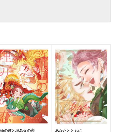
許婚の君と埋み火の恋
あなたとともに