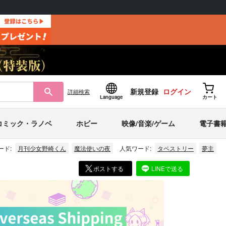
新規登録
ログイン
詳細
検索
Language
カート
コミック・ラノベ
ホビー
映像/音楽/ゲーム
電子書
ード:
月刊少女野崎くん
魔法使いの夜
人気ワード:
タペストリー
夢主
ポストする
LINEで送る