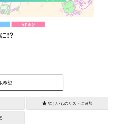
女性向け
に!?
）
販希望
欲しいものリストに追加
る