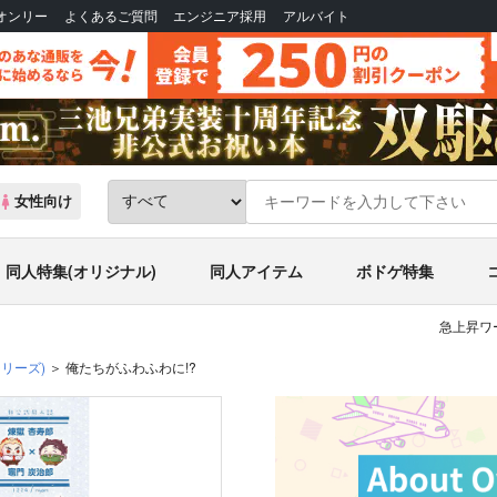
Bオンリー
よくあるご質問
エンジニア採用
アルバイト
女性向け
同人特集(オリジナル)
同人アイテム
ボドゲ特集
急上昇ワ
シリーズ)
俺たちがふわふわに!?