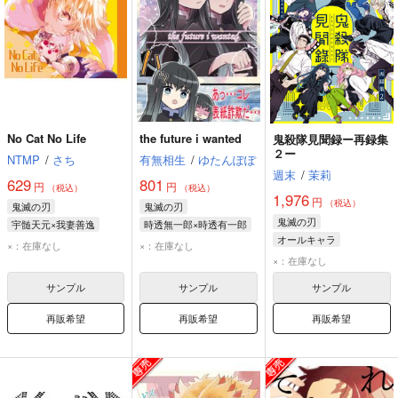
No Cat No Life
the future i wanted
鬼殺隊見聞録ー再録集
２ー
NTMP
/
さち
有無相生
/
ゆたんぽぽ
週末
/
茉莉
629
801
円
円
（税込）
（税込）
1,976
円
（税込）
鬼滅の刃
鬼滅の刃
鬼滅の刃
宇髄天元×我妻善逸
時透無一郎×時透有一郎
オールキャラ
宇髄天元
我妻善逸
時透無一郎
×：在庫なし
×：在庫なし
煉獄杏寿郎
冨岡義勇
時透有一郎
×：在庫なし
宇髄天元
竈門炭治郎
サンプル
サンプル
サンプル
再販希望
再販希望
再販希望