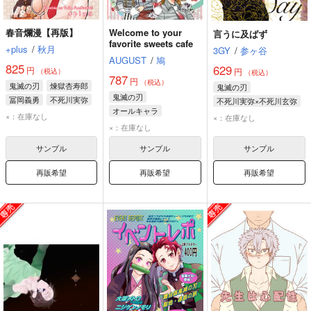
春音爛漫【再版】
Welcome to your
言うに及ばず
favorite sweets cafe
+plus
/
秋月
3GY
/
参ヶ谷
AUGUST
/
鳩
825
629
円
円
（税込）
（税込）
787
円
（税込）
鬼滅の刃
煉獄杏寿郎
鬼滅の刃
鬼滅の刃
冨岡義勇
不死川実弥
不死川実弥×不死川玄弥
オールキャラ
不死川実弥
×：在庫なし
×：在庫なし
竈門炭治郎
×：在庫なし
不死川玄弥
オールキャラ
柱
サンプル
サンプル
サンプル
再販希望
再販希望
再販希望