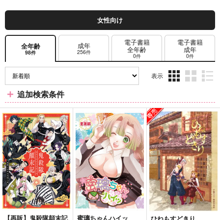
女性向け
電子書籍
電子書籍
成年
全年齢
全年齢
成年
256件
98件
0件
0件
表示
3カ
2カ
1カ
追加検索条件
ラ
ラ
ラ
ム
ム
ム
表
表
表
示
示
示
【再販】鬼殺隊顛末記
蜜璃ちゃんハイッ
ひねもすどきり