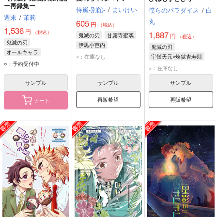
ー再録集ー
侍嵐-別館-
/
まいけい
僕らのパラダイス
/
白
週末
/
茉莉
丸
605
円
（税込）
1,536
円
（税込）
1,887
鬼滅の刃
甘露寺蜜璃
円
（税込）
鬼滅の刃
伊黒小芭内
鬼滅の刃
オールキャラ
竈門炭治郎
×：在庫なし
宇髄天元×煉獄杏寿郎
煉獄杏寿郎
冨岡義勇
○：予約受付中
煉獄杏寿郎
宇髄天元
×：在庫なし
宇髄天元
サンプル
サンプル
サンプル
再販希望
再販希望
カート