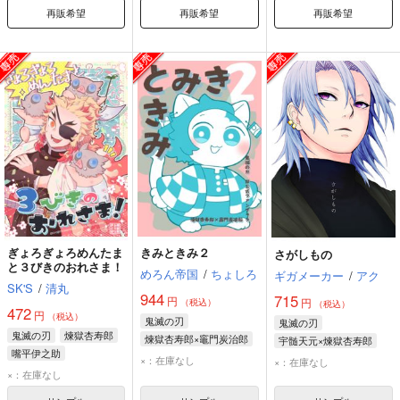
再販希望
再販希望
再販希望
ぎょろぎょろめんたま
きみときみ２
さがしもの
と３びきのおれさま！
めろん帝国
/
ちょしろ
ギガメーカー
/
アク
SK'S
/
清丸
944
715
円
円
（税込）
（税込）
472
円
（税込）
鬼滅の刃
鬼滅の刃
鬼滅の刃
煉獄杏寿郎
煉獄杏寿郎×竈門炭治郎
宇髄天元×煉獄杏寿郎
嘴平伊之助
竈門炭治郎
宇髄天元
煉獄杏寿郎
×：在庫なし
×：在庫なし
×：在庫なし
煉獄杏寿郎