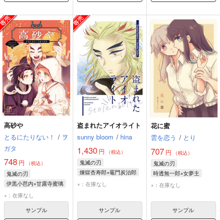
高砂や
盗まれたアイオライト
花に蜜
とるにたりない！
/
ヲ
sunny bloom
/
hina
雲を恋う
/
とり
ガタ
1,430
707
円
円
（税込）
（税込）
748
円
鬼滅の刃
鬼滅の刃
（税込）
煉獄杏寿郎×竈門炭治郎
時透無一郎×女夢主
鬼滅の刃
煉獄杏寿郎
時透無一郎
女夢主
伊黒小芭内×甘露寺蜜璃
×：在庫なし
×：在庫なし
竈門炭治郎
伊黒小芭内
×：在庫なし
甘露寺蜜璃
サンプル
サンプル
サンプル
煉獄杏寿郎