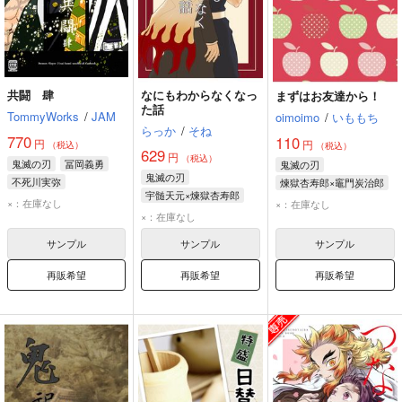
共闘 肆
なにもわからなくなっ
まずはお友達から！
た話
TommyWorks
/
JAM
oimoimo
/
いももち
らっか
/
そね
770
110
円
円
（税込）
（税込）
629
円
（税込）
鬼滅の刃
冨岡義勇
鬼滅の刃
鬼滅の刃
不死川実弥
煉獄杏寿郎×竈門炭治郎
宇髄天元×煉獄杏寿郎
伊黒小芭内
煉獄杏寿郎
×：在庫なし
×：在庫なし
宇髄天元
煉獄杏寿郎
×：在庫なし
竈門炭治郎
サンプル
サンプル
サンプル
再販希望
再販希望
再販希望