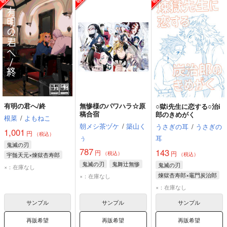
有明の君へ/終
無惨様のパワハラ☆原
○獄i先生に恋する○治i
稿合宿
郎のきめがく
根菜
/
よもねこ
朝メシ茶ヅケ
/
築山く
うさぎの耳
/
うさぎの
1,001
円
（税込）
ぅ
耳
鬼滅の刃
787
143
円
円
（税込）
宇髄天元×煉獄杏寿郎
（税込）
鬼滅の刃
鬼舞辻無惨
鬼滅の刃
×：在庫なし
煉獄杏寿郎×竈門炭治郎
×：在庫なし
竈門炭治郎
×：在庫なし
煉獄杏寿郎
サンプル
サンプル
サンプル
再販希望
再販希望
再販希望