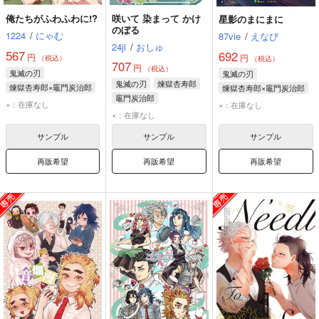
俺たちがふわふわに!?
咲いて 染まって かけ
星影のまにまに
のぼる
1224
/
にゃむ
87vie
/
えなび
24ji
/
おしゅ
567
692
円
円
（税込）
（税込）
707
円
（税込）
鬼滅の刃
鬼滅の刃
鬼滅の刃
煉獄杏寿郎
煉獄杏寿郎×竈門炭治郎
煉獄杏寿郎×竈門炭治郎
竈門炭治郎
竈門炭治郎
煉獄杏寿郎
×：在庫なし
×：在庫なし
×：在庫なし
煉獄杏寿郎
竈門炭治郎
サンプル
サンプル
サンプル
再販希望
再販希望
再販希望