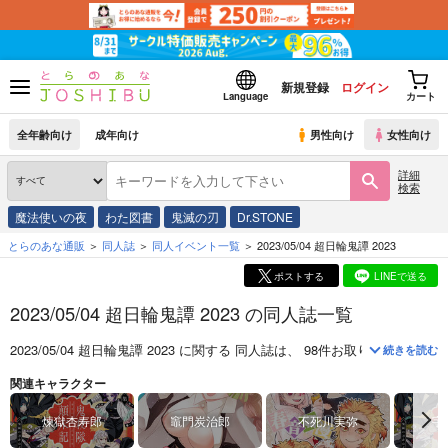
新規登録
ログイン
Language
カート
全年齢向け
成年向け
男性向け
女性向け
詳細
検索
魔法使いの夜
わた図書
鬼滅の刃
Dr.STONE
とらのあな通販
同人誌
同人イベント一覧
2023/05/04 超日輪鬼譚 2023
ポストする
LINEで送る
2023/05/04 超日輪鬼譚 2023 の同人誌一覧
2023/05/04 超日輪鬼譚 2023
に関する
同人誌
は、
98
件お取り扱いがござ
続きを読む
関連キャラクター
煉獄杏寿郎
竈門炭治郎
不死川実弥
宇