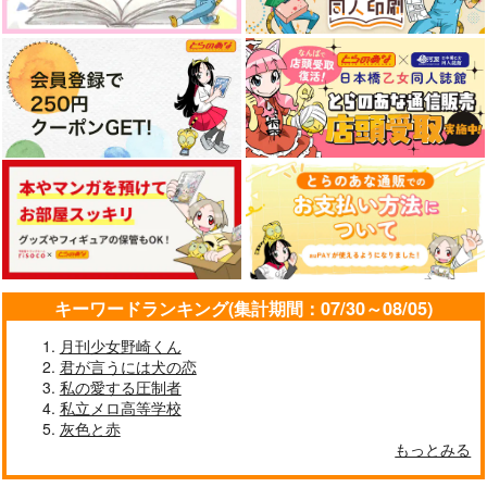
キーワードランキング(集計期間：07/30～08/05)
月刊少女野崎くん
君が言うには犬の恋
私の愛する圧制者
私立メロ高等学校
灰色と赤
もっとみる