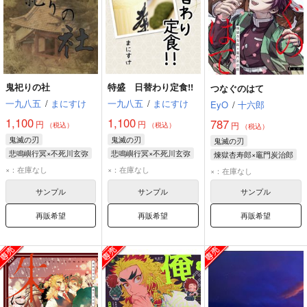
鬼祀りの社
特盛 日替わり定食!!
つなぐのはて
一九八五
/
まにすけ
一九八五
/
まにすけ
EyO
/
十六郎
1,100
1,100
787
円
円
円
（税込）
（税込）
（税込）
鬼滅の刃
鬼滅の刃
鬼滅の刃
悲鳴嶼行冥×不死川玄弥
悲鳴嶼行冥×不死川玄弥
煉獄杏寿郎×竈門炭治郎
悲鳴嶼行冥
悲鳴嶼行冥
竈門炭治郎
×：在庫なし
×：在庫なし
×：在庫なし
不死川玄弥
不死川玄弥
煉獄杏寿郎
サンプル
サンプル
サンプル
再販希望
再販希望
再販希望