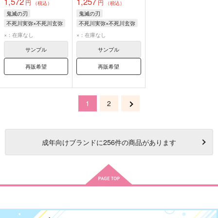
1,572
1,257
円
円
（税込）
（税込）
鬼滅の刃
鬼滅の刃
不死川実弥×不死川玄弥
不死川実弥×不死川玄弥
不死川実弥
不死川実弥
×：在庫なし
×：在庫なし
不死川玄弥
不死川玄弥
サンプル
サンプル
再販希望
再販希望
1
2
成年
向けブランドに
256
件の商品があります