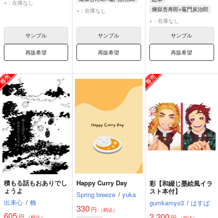
竈門炭治郎
我妻善逸
×：在庫なし
煉獄杏寿郎
煉獄杏寿郎×竈門炭治郎
×：在庫なし
竈門炭治郎
煉獄杏寿郎
×：在庫なし
竈門炭治郎
サンプル
サンプル
サンプル
再販希望
再販希望
再販希望
積もる話もおありでし
Happy Curry Day
彩【和綴じ墨絵風イラ
ょうよ
スト本付】
Spring breeze
/
yuka
出来心
/
桷
gumkamyo3
/
はすば
330
円
（税込）
605
2,200
円
円
（税込）
（税込）