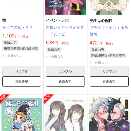
捨
イベントレポ
先生は心配性
がらすのめ
/
きさ
新規レイヤーフォルダ
プラスマイナス
/
水角
ー
/
にくピ
貢司
1,100
円
（税込）
629
472
鬼滅の刃
円
円
（税込）
（税込）
煉獄杏寿郎×竈門炭治郎
鬼滅の刃
鬼滅の刃
竈門炭治郎
×：在庫なし
悲鳴嶼行冥×不死川実弥
×：在庫なし
煉獄杏寿郎
悲鳴嶼行冥
×：在庫なし
不死川実弥
サンプル
サンプル
サンプル
再販希望
再販希望
再販希望