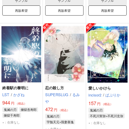
サンプル
サンプル
サンプル
再販希望
再販希望
再販希望
終着駅の黎明に
忍の殺し方
愛しいかけら
LST
/
かざね
SUPERSLUG
/
るみ
incisor2
/
ぱぷりか
や
944
157
円
円
（税込）
（税込）
472
鬼滅の刃
煉獄杏寿郎
円
鬼滅の刃
（税込）
煉獄千寿郎
不死川実弥×不死川玄弥
鬼滅の刃
竈門炭治郎
不死川実弥
宇髄天元×我妻善逸
×：在庫なし
×：在庫なし
不死川玄弥
×：在庫なし