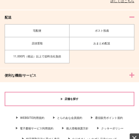
詳しくはこちら
配送
宅配便
ポスト投函
店頭受取
おまとめ配送
11,000円（税込）以上で送料当社負担
便利な機能/サービス
店舗を探す
WEBSITE利用規約
とらのあな会員規約
通信販売ポイント規約
電子書籍サービス利用規約
個人情報保護方針
クッキーポリシー
特定商取引法に基づく表示
なりすまし・いたずら注文について