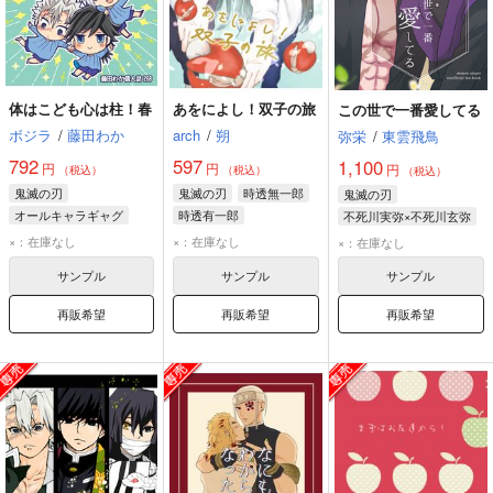
体はこども心は柱！春
あをによし！双子の旅
この世で一番愛してる
ボジラ
/
藤田わか
arch
/
朔
弥栄
/
東雲飛鳥
792
597
1,100
円
円
円
（税込）
（税込）
（税込）
鬼滅の刃
鬼滅の刃
時透無一郎
鬼滅の刃
オールキャラギャグ
時透有一郎
不死川実弥×不死川玄弥
冨岡義勇
不死川実弥
不死川実弥
×：在庫なし
×：在庫なし
×：在庫なし
煉獄杏寿郎
不死川玄弥
サンプル
サンプル
サンプル
再販希望
再販希望
再販希望