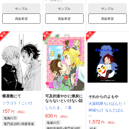
サンプル
サンプル
サンプル
再販希望
再販希望
再販希望
蝶屋敷にて
可及的速やかに煉炭に
それからのよもや
ならないといけない話
ソラゴト
/
こいけ
火薬戦隊ちけぱんだ
/
しらたま。
/
葉
神城ちけ
なんだぱん
157
円
（税込）
630
円
だ
（税込）
鬼滅の刃
1,572
円
鬼滅の刃
（税込）
竈門炭治郎×我妻善逸
煉獄杏寿郎×竈門炭治郎
絵本