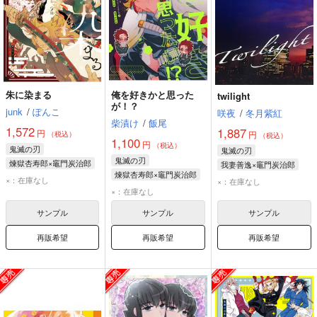
朱に染まる
俺を好きかと思った
twilight
が！？
junk
/
ぽんこ
咲夜
/
冬月紫紅
柴漬け
/
飯尾
1,572
1,887
円
円
（税込）
（税込）
1,100
円
（税込）
鬼滅の刃
鬼滅の刃
鬼滅の刃
煉獄杏寿郎×竈門炭治郎
我妻善逸×竈門炭治郎
煉獄杏寿郎×竈門炭治郎
竈門炭治郎
我妻善逸
竈門炭治郎
×：在庫なし
×：在庫なし
竈門炭治郎
×：在庫なし
煉獄杏寿郎
煉獄杏寿郎
サンプル
サンプル
サンプル
再販希望
再販希望
再販希望