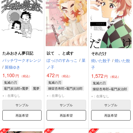
たみおさん夢日記
以て 、と成す
それだけ
パッチワークオレンジ
ぽっけのすみっこ
/
菜
焼いた餃子
/
焼いた餃
/
斑猫ゆき
ノ子
子
1,100
472
1,572
円
円
円
（税込）
（税込）
（税込）
鬼滅の刃
鬼滅の刃
鬼滅の刃
竈門炭治郎×魘夢
魘夢
煉獄杏寿郎×竈門炭治郎
煉獄杏寿郎×竈門炭治郎
竈門炭治郎
煉獄杏寿郎
煉獄杏寿郎
×：在庫なし
×：在庫なし
×：在庫なし
竈門炭治郎
竈門炭治郎
サンプル
サンプル
サンプル
再販希望
再販希望
再販希望