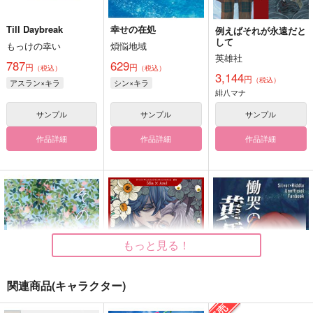
Till Daybreak
幸せの在処
例えばそれが永遠だと
して
もっけの幸い
煩悩地域
英雄社
787
629
円
円
（税込）
（税込）
3,144
円
（税込）
アスラン×キラ
シン×キラ
緋八マナ
サンプル
サンプル
サンプル
作品詳細
作品詳細
作品詳細
もっと見る！
関連商品(キャラクター)