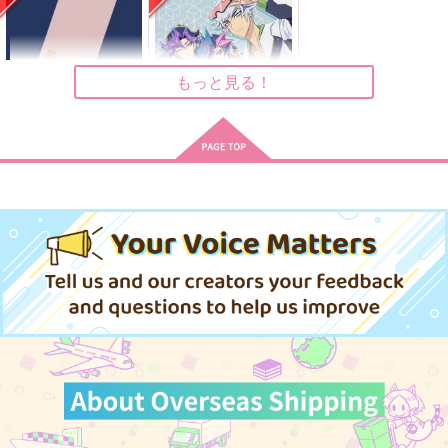
ば
時
ざんげボックス
ノアの方舟
海の旅人
1,100
円
（税込）
3,457
330
円
円
（税込）
（税込）
水木
黒羽快斗
もっと見る！
サンプル
サンプル
サンプル
作品詳細
作品詳細
作品詳細
意外や以外
YGOフリースタイル
合同誌２
彼岸屋忠兵衛
Re:cray
629
円
専売
（税込）
748
円
専売
（税込）
遊戯王
遊戯王
藤木遊作
不動遊星×ジャック
不動遊星
榊遊矢
サンプル
サンプル
カート
カート
喜劇
誰が為のセオロジー
from 異郷より part1
飴色本舗
弔譚堂
対象.A