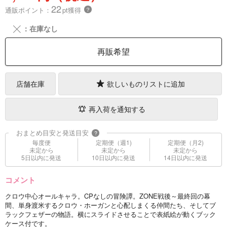
22
通販ポイント：
pt獲得
？
╳
：在庫なし
再販希望
店舗在庫
欲しいものリストに追加
再入荷を通知する
おまとめ目安と発送目安
?
毎度便
定期便（週1)
定期便（月2)
未定から
未定から
未定から
5日以内に発送
10日以内に発送
14日以内に発送
コメント
クロウ中心オールキャラ。CPなしの冒険譚。ZONE戦後～最終回の幕
間、単身渡米するクロウ・ホーガンと心配しまくる仲間たち、そしてブ
ラックフェザーの物語。横にスライドさせることで表紙絵が動くブック
ケース付です。