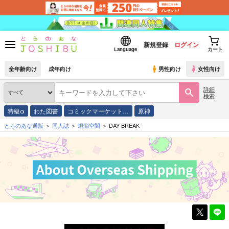
新規登録
ログイン
Language
カート
全年齢向け
成年向け
男性向け
女性向け
詳細
検索
特級α
わた図書
コミックマーケット…
原神
とらのあな通販
同人誌
煩悩空間
DAY BREAK