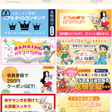
1,257
2,357
2,515
円
円
円
（税込）
（税込）
（税込）
太宰治
男監督生
ファイノン×モーディス
サンプル
サンプル
サンプル
作品詳細
作品詳細
作品詳細
from 異郷より part2
Identity Poison 01
黒服ふたり
対象.A
WhiteCipher
韋駄天・ビー・ブライ
ンド！
2,515
629
円
円
（税込）
（税込）