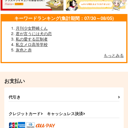
944
ファイノン×モーディス
Ｌ×夜神月
円
（税込）
孫六兼元×女審神者
キーワードランキング(集計期間：07/30～08/05)
サンプル
サンプル
サンプル
月刊少女野崎くん
作品詳細
作品詳細
作品詳細
君が言うには犬の恋
私の愛する圧制者
私立メロ高等学校
灰色と赤
もっとみる
お支払い
代引き
薔薇館綺譚
オルガノイドといい子
闇を駆ける
症候群
シュトルムの祝典2
GIOIA
クレジットカード
キャッシュレス決済
にぎやかし
1,147
1,257
円
円
（税込）
（税込）
1,572
円
（税込）
松野カラ松
ヴァシリ×尾形百之助