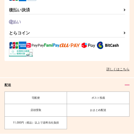
飴村乱数
後払い決済
サンプル
サンプル
サンプル
作品詳細
作品詳細
作品詳細
とらコイン
詳しくはこちら
配送
宅配便
ポスト投函
遠い夜の断章
ラギー・ブッチの処
刑 3
GIOIA
店頭受取
おまとめ配送
Serani-203
1,257
円
（税込）
2,672
円
11,000円（税込）以上で送料当社負担
（税込）
ヴァシリ×尾形百之助
ラギー×女監督生