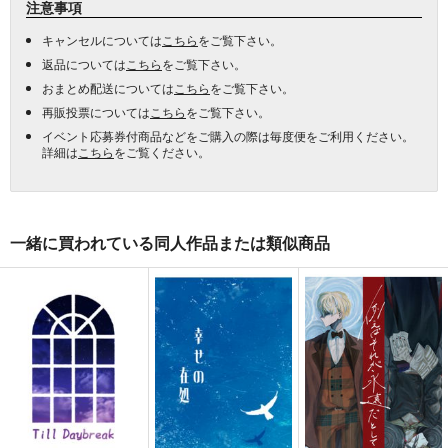
注意事項
キャンセルについては
こちら
をご覧下さい。
返品については
こちら
をご覧下さい。
おまとめ配送については
こちら
をご覧下さい。
再販投票については
こちら
をご覧下さい。
イベント応募券付商品などをご購入の際は毎度便をご利用ください。
詳細は
こちら
をご覧ください。
一緒に買われている同人作品または類似商品