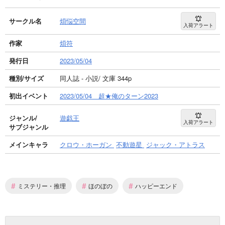
サークル名
煩悩空間
入荷アラート
作家
煩符
発行日
2023/05/04
種別/サイズ
同人誌 - 小説/ 文庫 344p
初出イベント
2023/05/04 超★俺のターン2023
ジャンル/
遊戯王
入荷アラート
サブジャンル
メインキャラ
クロウ・ホーガン
不動遊星
ジャック・アトラス
#
#
#
ミステリー・推理
ほのぼの
ハッピーエンド