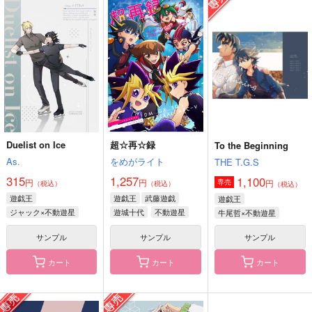
その花を憶えてる
SOUP
慟哭の黄昏
primavera
TIGERLILY
花市街の古本屋
787
1,572
1,100
円
円
円
（税込）
（税込）
（税込）
和泉一織
イデア×アズール
シルバー×リドル
サンプル
サンプル
サンプル
作品詳細
作品詳細
作品詳細
Duelist on Ice
超☆再☆録
To the Beginning
As.
をめがライト
THE T.G.S
315
1,257
1,100
円
円
円
専売
（税込）
（税込）
（税込）
遊戯王
遊戯王
武藤遊戯
遊戯王
ジャック×不動遊星
遊城十代
不動遊星
牛尾哲×不動遊星
サンプル
サンプル
サンプル
カート
カート
カート
ざんげボックス#1
ぬばたまの夜さり来れ
パンドラの箱を開ける