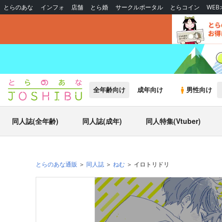
とらのあな
インフォ
店舗
とら婚
サークルポータル
とらコイン
WE
全年齢向け
成年向け
男性向け
同人誌(全年齢)
同人誌(成年)
同人特集(Vtuber)
とらのあな通販
同人誌
ねむ
イロトリドリ