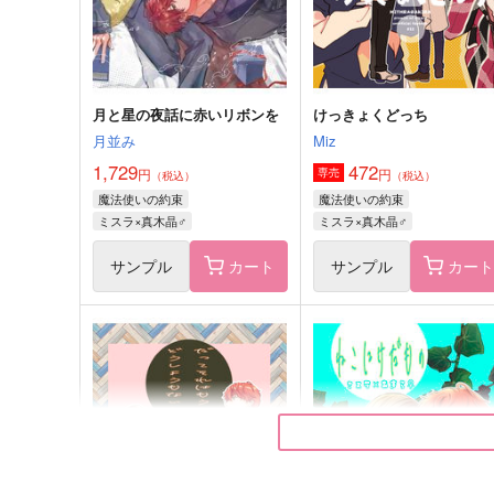
サンプル
作品詳細
サンプル
作品詳細
月と星の夜話に赤いリボンを
けっきょくどっち
月並み
Miz
1,729
472
円
円
専売
（税込）
（税込）
魔法使いの約束
魔法使いの約束
ミスラ×真木晶♂
ミスラ×真木晶♂
サンプル
カート
サンプル
カー
月と星の夜話に赤いリボンを
だってそれはもうどうしよ
もないこと
月並み
麦わらかいと
1,729
円
（税込）
597
円
（税込）
ミスラ×真木晶♂
ミスラ×真木晶♀