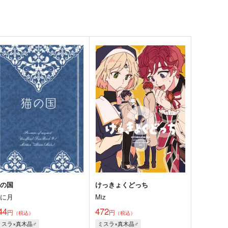
猫の国
けっきょくどっち
空に月
Miz
44
472
円
円
（税込）
（税込）
ミスラ×真木晶♂
ミスラ×真木晶♂