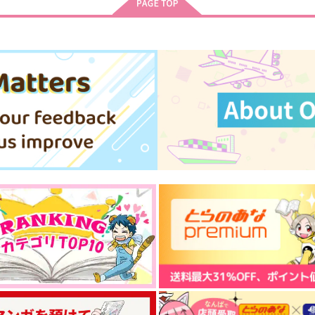
サンプル
作品詳細
サンプル
作品詳細
Mの記憶
けっきょくどっち？準備号
くみさんち
Miz
629
157
円
円
専売
専売
（税込）
（税込）
魔法使いの約束
魔法使いの約束
ミスラ×真木晶♀
ミスラ×真木晶♂
ト
サンプル
カート
サンプル
カート