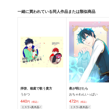
一緒に買われている同人作品または類似商品
拝啓、箱庭で歌う貴方
夜が明けたら
うかつ
おちゃわんいっぱい
440
472
円
円
（税込）
（税込）
ミスラ×真木晶♂
ミスラ×真木晶♂