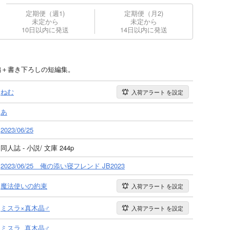
定期便（週1)
定期便（月2)
未定から
未定から
10日以内に発送
14日以内に発送
編＋書き下ろしの短編集。
ねむ
入荷アラート
を設定
あ
2023/06/25
同人誌 - 小説/ 文庫 244p
2023/06/25 俺の添い寝フレンド JB2023
魔法使いの約束
入荷アラート
を設定
ミスラ×真木晶♂
入荷アラート
を設定
ミスラ
真木晶♂