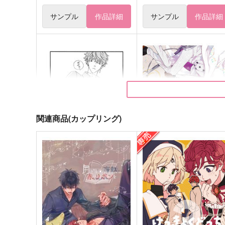
サンプル
作品詳細
サンプル
作品詳細
関連商品(カップリング)
約束はしない恋
LOG+2020-2021
てくてく
kamoi
3,144
2,145
円
円
（税込）
（税込）
ミスラ×真木晶♂
ミスラ×真木晶