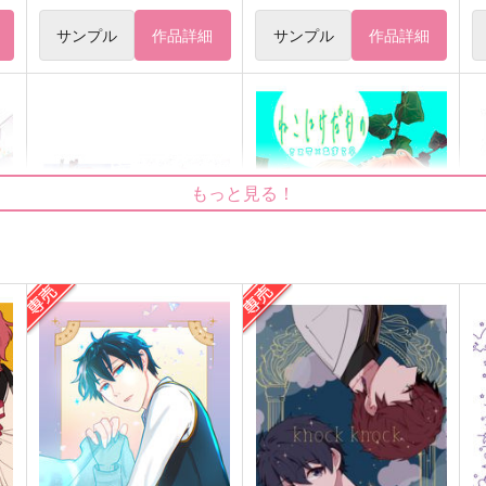
サンプル
作品詳細
サンプル
作品詳細
もっと見る！
恋い恋い妖譚
ねこにけだもの
絹ごしAカップ
麦わらかいと
M
1,100
629
1
円
円
（税込）
（税込）
ミスラ×真木晶♀
ミスラ×真木晶♀