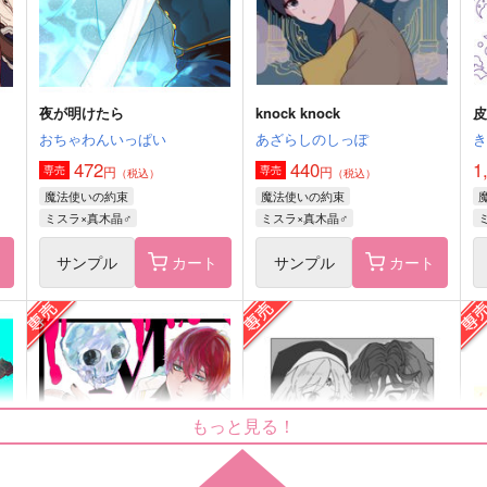
サンプル
作品詳細
サンプル
作品詳細
夜が明けたら
knock knock
おちゃわんいっぱい
あざらしのしっぽ
472
440
1
円
円
専売
専売
（税込）
（税込）
魔法使いの約束
魔法使いの約束
ミスラ×真木晶♂
ミスラ×真木晶♂
ト
サンプル
カート
サンプル
カート
う
スゴいサクちゃんと大捜索！
セレブレイテッド・プラネッ
(1)
ト I
p
もっと見る！
階段でお茶会
クリアライト
1
550
1,572
円
円
（税込）
（税込）
真木晶
真木晶