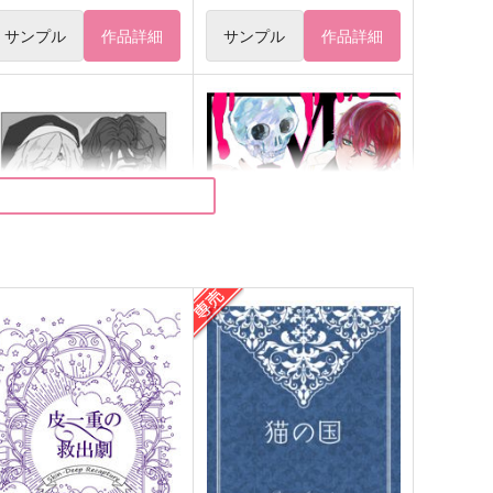
サンプル
作品詳細
サンプル
作品詳細
けっきょくどっち？準備号
Mの記憶
iz
くみさんち
57
629
円
円
（税込）
（税込）
ミスラ×真木晶♂
ミスラ×真木晶♀