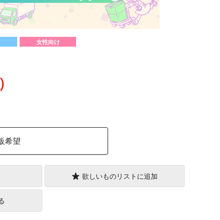
女性向け
込）
販希望
欲しいものリストに追加
る