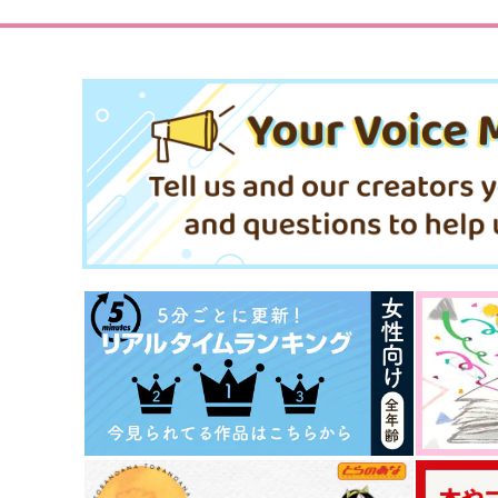
サンプル
作品詳細
サンプル
作品詳細
だってそれはもうどうしよう
ねこにけだもの
もないこと
麦わらかいと
麦わらかいと
629
円
（税込）
597
円
（税込）
魔法使いの約束
魔法使いの約束
ミスラ×真木晶♀
ミスラ×真木晶♀
サンプル
カート
サンプル
カー
スターチスの花が降る空へ
Unknown
pannacotta.
アカシア
1,257
787
円
円
（税込）
（税込）
ヒースクリフ×真木晶♀
オーエン×真木晶♀