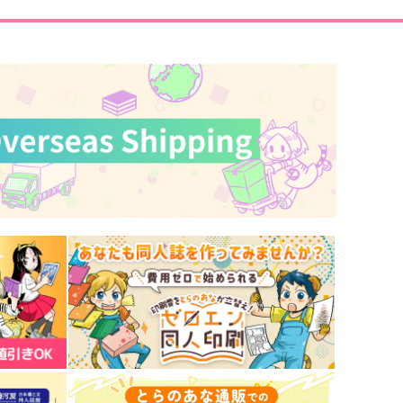
サンプル
作品詳細
サンプル
作品詳細
拝啓、箱庭で歌う貴方
その石を食べる時
うかつ
てくてく
440
1,100
円
円
専売
専売
（税込）
（税込）
魔法使いの約束
魔法使いの約束
ミスラ×真木晶♂
ミスラ×真木晶♂
サンプル
カート
サンプル
カート