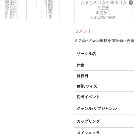
おまとめ目安と発送目安
?
毎度便
未定から
5日以内に発送
コメント
ミス晶♂のweb掲載を加筆修正再
サークル名
作家
発行日
種別/サイズ
初出イベント
ジャンル/
サブジャンル
カップリング
メインキャラ