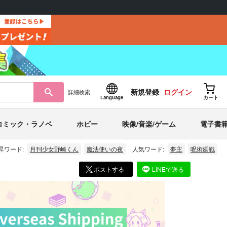
新規登録
ログイン
詳細
検索
Language
カート
コミック・ラノベ
ホビー
映像/音楽/ゲーム
電子書
昇ワード:
月刊少女野崎くん
魔法使いの夜
人気ワード:
夢主
呪術廻戦
ポストする
LINEで送る