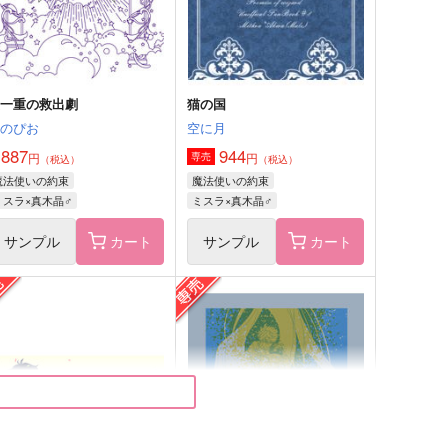
サンプル
作品詳細
サンプル
作品詳細
皮一重の救出劇
猫の国
きのぴお
空に月
,887
944
円
円
専売
（税込）
（税込）
魔法使いの約束
魔法使いの約束
ミスラ×真木晶♂
ミスラ×真木晶♂
サンプル
カート
サンプル
カート
シュガーポットに雨音彩
Present For You
annacotta.
pannacotta.
,572
1,257
円
円
（税込）
（税込）
ヒースクリフ×真木晶♀
ヒースクリフ×真木晶♀