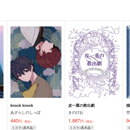
knock knock
皮一重の救出劇
あざらしのしっぽ
きのぴお
440
1,887
9
円
円
（税込）
（税込）
ミスラ×真木晶♂
ミスラ×真木晶♂