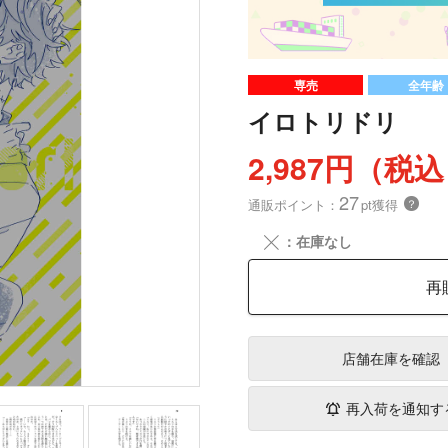
専売
全年齢
イロトリドリ
2,987円（税
27
通販ポイント：
pt獲得
？
╳
：在庫なし
再
店舗在庫
を確認
再入荷を通知す