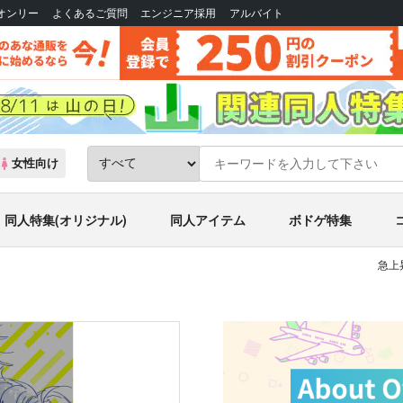
Bオンリー
よくあるご質問
エンジニア採用
アルバイト
女性向け
同人特集(オリジナル)
同人アイテム
ボドゲ特集
急上